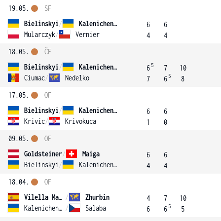
19.05.
SF
Bielinskyi
/
Kalenichenko
6
6
Mularczyk
/
Vernier
4
4
18.05.
ČF
5
Bielinskyi
/
Kalenichenko
6
7
10
5
Ciumac
/
Nedelko
7
6
8
17.05.
OF
Bielinskyi
/
Kalenichenko
6
6
Krivic
/
Krivokuca
1
0
09.05.
OF
Goldsteiner
/
Maiga
6
6
Bielinskyi
/
Kalenichenko
4
4
18.04.
OF
Vilella Martinez
/
Zhurbin
4
7
10
5
Kalenichenko
/
Salaba
6
6
5