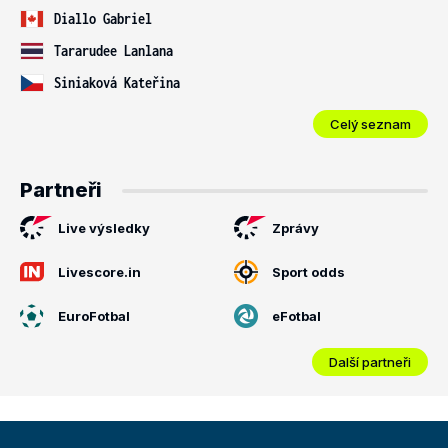
Diallo Gabriel
Tararudee Lanlana
Siniaková Kateřina
Celý seznam
Partneři
Live výsledky
Zprávy
Livescore.in
Sport odds
EuroFotbal
eFotbal
Další partneři