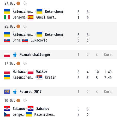
27.07.
ČF
Kalenichenko
/
Kekercheni
6
6
Bergomi
/
Guell Bartrina
1
0
25.07.
OF
Kalenichenko
/
Kekercheni
6
6
Brna
/
Lukacovic
2
2
Poznaň challenger
1
2
3
Kurs
17.07.
OF
Hurkacz
/
Walkow
6
4
10
1.49
Kalenichenko
/
Krstin
3
6
8
2.40
Futures 2017
1
2
3
Kurs
10.07.
OF
Sabanov
/
Sabanov
6
6
Gengel
/
Kalenichenko
4
2