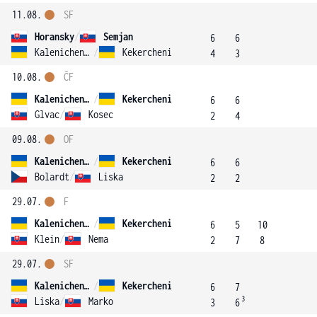
11.08.
SF
Horansky
/
Semjan
6
6
Kalenichenko
/
Kekercheni
4
3
10.08.
ČF
Kalenichenko
/
Kekercheni
6
6
Glvac
/
Kosec
2
4
09.08.
OF
Kalenichenko
/
Kekercheni
6
6
Bolardt
/
Liska
2
2
29.07.
F
Kalenichenko
/
Kekercheni
6
5
10
Klein
/
Nema
2
7
8
29.07.
SF
Kalenichenko
/
Kekercheni
6
7
3
Liska
/
Marko
3
6