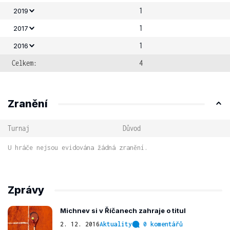
1
2019
1
2017
1
2016
Celkem:
4
Zranění
Turnaj
Důvod
U hráče nejsou evidována žádná zranění.
Zprávy
Michnev si v Říčanech zahraje o titul
2. 12. 2016
Aktuality
0 komentářů