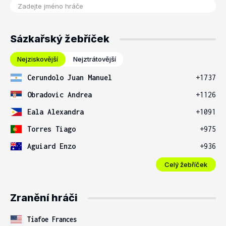
Sázkařský žebříček
Nejziskovější
Nejztrátovější
Cerundolo Juan Manuel
+1737
Obradovic Andrea
+1126
Eala Alexandra
+1091
Torres Tiago
+975
Aguiard Enzo
+936
Celý žebříček
Zranění hráči
Tiafoe Frances