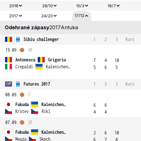
2018
28/10
10/3
18/7
-
17/12
2017
24/20
Odehrané zápasy
2017
Antuka
Sibiu challenger
1
2
3
Kurs
19.09.
OF
Antonescu
/
Grigoriu
7
4
10
Crepaldi
/
Kalenichenko
5
6
5
Futures 2017
1
2
3
Kurs
08.09.
F
Fukuda
/
Kalenichenko
6
6
Krstev
/
Rikl
4
4
07.09.
SF
Fukuda
/
Kalenichenko
2
6
10
Nouza
/
Skoch
6
2
8