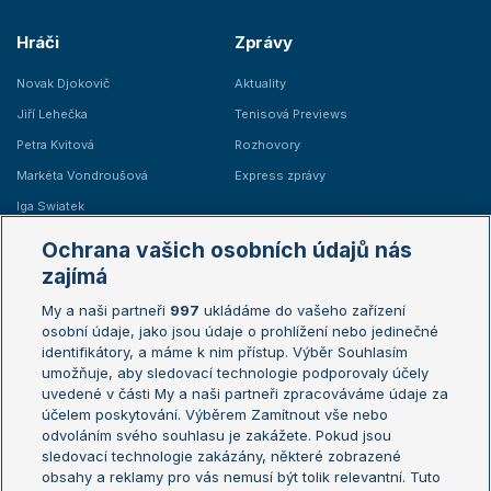
Hráči
Zprávy
Novak Djokovič
Aktuality
Jiří Lehečka
Tenisová Previews
Petra Kvitová
Rozhovory
Markéta Vondroušová
Express zprávy
Iga Swiatek
Marie Bouzková
Ochrana vašich osobních údajů nás
Žebříčky
Kalendář turnajů
zajímá
My a naši partneři
997
ukládáme do vašeho zařízení
Žebříček ATP (muži)
Australian Open
osobní údaje, jako jsou údaje o prohlížení nebo jedinečné
Žebříček WTA (ženy)
French Open
identifikátory, a máme k nim přístup. Výběr Souhlasím
umožňuje, aby sledovací technologie podporovaly účely
Sázkařský žebříček
Wimbledon
uvedené v části My a naši partneři zpracováváme údaje za
US Open
účelem poskytování. Výběrem Zamítnout vše nebo
odvoláním svého souhlasu je zakážete. Pokud jsou
Turnaj mistrů
sledovací technologie zakázány, některé zobrazené
Turnaj mistryň
obsahy a reklamy pro vás nemusí být tolik relevantní. Tuto