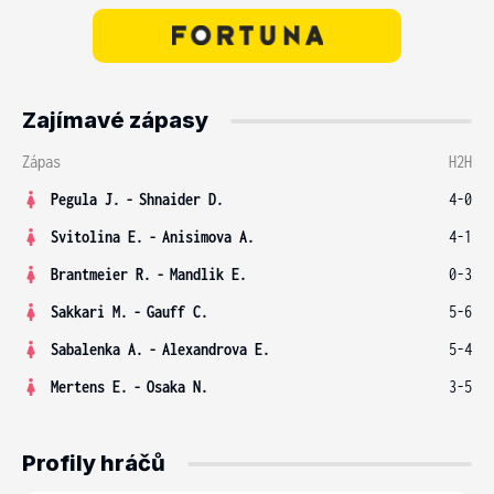
Zajímavé zápasy
Zápas
H2H
Pegula J.
-
Shnaider D.
4-0
Svitolina E.
-
Anisimova A.
4-1
Brantmeier R.
-
Mandlik E.
0-3
Sakkari M.
-
Gauff C.
5-6
Sabalenka A.
-
Alexandrova E.
5-4
Mertens E.
-
Osaka N.
3-5
Profily hráčů