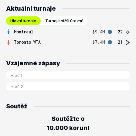
Aktuální turnaje
Hlavní turnaje
Turnaje nižší úrovně
Montreal
$9.4M
22
Toronto WTA
$7.4M
21
Vzájemné zápasy
Soutěž
Soutěžte o
10.000 korun!