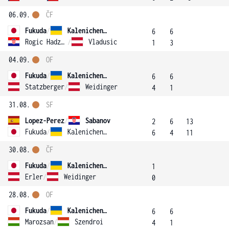
06.09.
ČF
Fukuda
/
Kalenichenko
6
6
Rogic Hadzalic
/
Vladusic
1
3
04.09.
OF
Fukuda
/
Kalenichenko
6
6
Statzberger
/
Weidinger
4
1
31.08.
SF
Lopez-Perez
/
Sabanov
2
6
13
Fukuda
/
Kalenichenko
6
4
11
30.08.
ČF
Fukuda
/
Kalenichenko
1
Erler
/
Weidinger
0
28.08.
OF
Fukuda
/
Kalenichenko
6
6
Marozsan
/
Szendroi
4
1