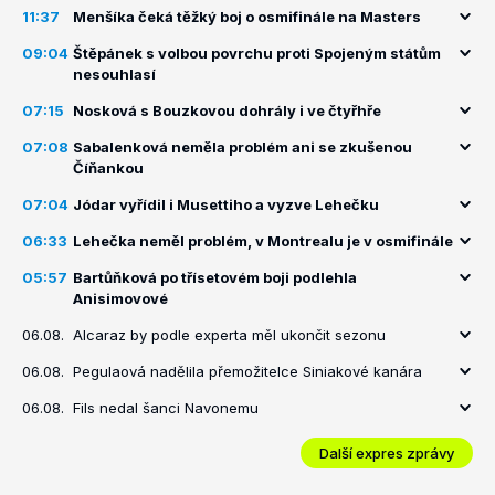
11:37
Menšíka čeká těžký boj o osmifinále na Masters
09:04
Štěpánek s volbou povrchu proti Spojeným státům
nesouhlasí
07:15
Nosková s Bouzkovou dohrály i ve čtyřhře
07:08
Sabalenková neměla problém ani se zkušenou
Číňankou
07:04
Jódar vyřídil i Musettiho a vyzve Lehečku
06:33
Lehečka neměl problém, v Montrealu je v osmifinále
05:57
Bartůňková po třísetovém boji podlehla
Anisimovové
06.08.
Alcaraz by podle experta měl ukončit sezonu
06.08.
Pegulaová nadělila přemožitelce Siniakové kanára
06.08.
Fils nedal šanci Navonemu
Další expres zprávy