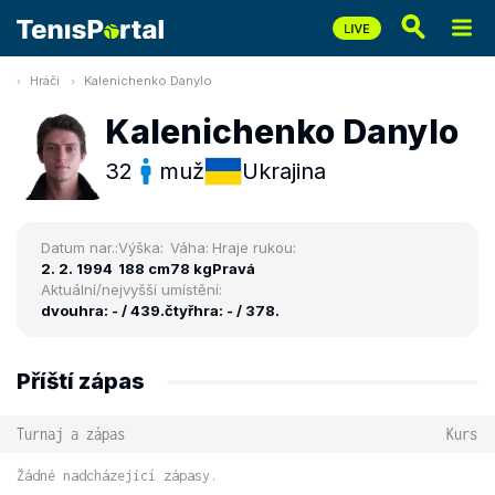
Hráči
Kalenichenko Danylo
Kalenichenko Danylo
32
muž
Ukrajina
Datum nar.:
Výška:
Váha:
Hraje rukou:
2. 2. 1994
188 cm
78 kg
Pravá
Aktuální/nejvyšší umístění:
dvouhra: - / 439.
čtyřhra: - / 378.
Příští zápas
Turnaj a zápas
Kurs
Žádné nadcházející zápasy.