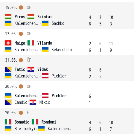
19.06.
OF
Piros
/
Szintai
4
7
10
Kalenichenko
/
Sachko
6
5
3
13.06.
OF
Maiga
/
Vilardo
2
6
11
Kalenichenko
/
Kekercheni
6
1
9
31.05.
ČF
Fatic
/
Vidak
6
6
Kalenichenko
/
Pichler
2
2
30.05.
OF
Kalenichenko
/
Pichler
6
Candic
/
Nikic
1
20.05.
F
Bonadio
/
Rondoni
4
6
10
Bielinskyi
/
Kalenichenko
6
1
7