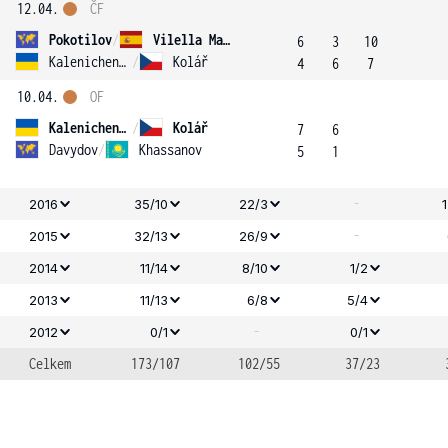
12.04.
ČF
Pokotilov
/
Vilella Martinez
6
3
10
Kalenichenko
/
Kolář
4
6
7
10.04.
OF
Kalenichenko
/
Kolář
7
6
Davydov
/
Khassanov
5
1
-
2016
35/10
22/3
-
2015
32/13
26/9
2014
11/14
8/10
1/2
2013
11/13
6/8
5/4
-
2012
0/1
0/1
Celkem
173/107
102/55
37/23