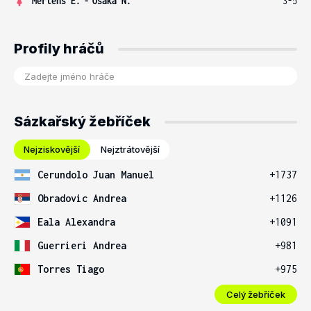
Mertens E.
-
Osaka N.
3-5
Profily hráčů
Sázkařský žebříček
Nejziskovější
Nejztrátovější
Cerundolo Juan Manuel
+1737
Obradovic Andrea
+1126
Eala Alexandra
+1091
Guerrieri Andrea
+981
Torres Tiago
+975
Celý žebříček