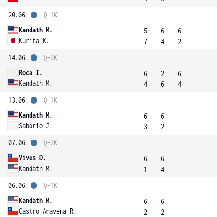
20.06.
Q-1K
Kandath M.
5
6
6
Kurita K.
7
4
2
14.06.
Q-2K
Roca I.
6
2
6
Kandath M.
4
6
4
13.06.
Q-1K
Kandath M.
6
6
Saborio J.
3
2
07.06.
Q-2K
Vives D.
6
6
Kandath M.
1
4
06.06.
Q-1K
Kandath M.
6
6
Castro Aravena R.
2
2