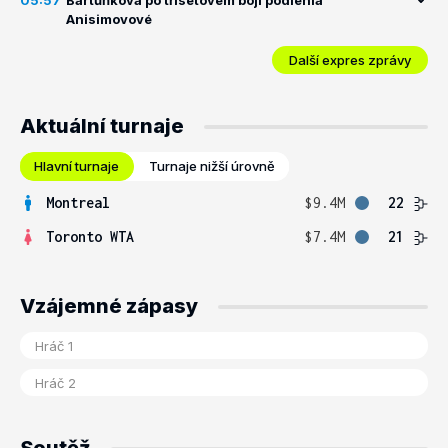
05:57
Bartůňková po třísetovém boji podlehla
Anisimovové
Další expres zprávy
Aktuální turnaje
Hlavní turnaje
Turnaje nižší úrovně
Montreal
$9.4M
22
Toronto WTA
$7.4M
21
Vzájemné zápasy