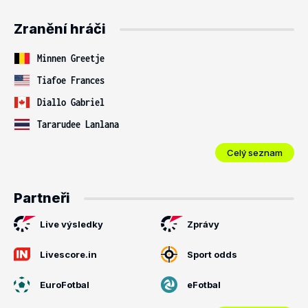
Zranění hráči
Minnen Greetje
Tiafoe Frances
Diallo Gabriel
Tararudee Lanlana
Celý seznam
Partneři
Live výsledky
Zprávy
Livescore.in
Sport odds
EuroFotbal
eFotbal