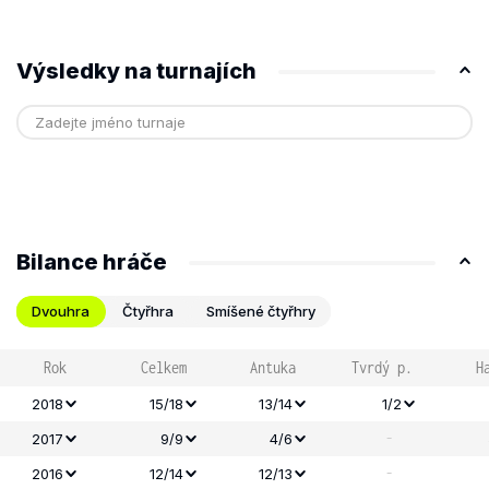
Výsledky na turnajích
Bilance hráče
Dvouhra
Čtyřhra
Smíšené čtyřhry
Rok
Celkem
Antuka
Tvrdý p.
H
2018
15/18
13/14
1/2
-
2017
9/9
4/6
-
2016
12/14
12/13