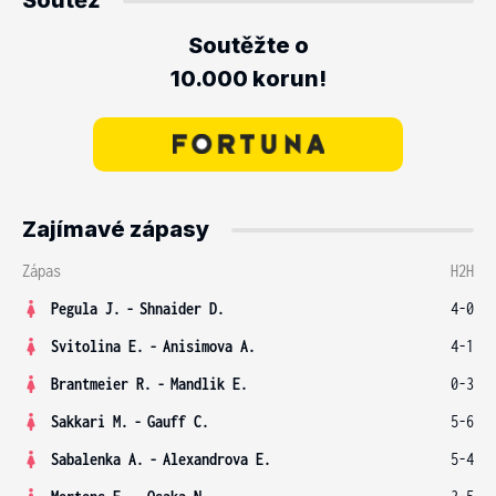
Soutěž
Soutěžte o
10.000 korun!
Zajímavé zápasy
Zápas
H2H
Pegula J.
-
Shnaider D.
4-0
Svitolina E.
-
Anisimova A.
4-1
Brantmeier R.
-
Mandlik E.
0-3
Sakkari M.
-
Gauff C.
5-6
Sabalenka A.
-
Alexandrova E.
5-4