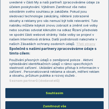
uvedené v části My a naši partneři zpracováváme údaje za
US Open
účelem poskytování. Výběrem Zamítnout vše nebo
odvoláním svého souhlasu je zakážete. Pokud jsou
Turnaj mistrů
sledovací technologie zakázány, některé zobrazené
Turnaj mistryň
obsahy a reklamy pro vás nemusí být tolik relevantní. Tuto
Aktualní trendy
nabídku můžete kdykoli znovu zobrazit a změnit své volby
nebo souhlas odvolat kliknutím na odkaz Řízení předvoleb
ve spodní části webové stránky. Vaše volby se projeví v
Fotbalové přestupy
našem Internetová stránka. Další podrobnosti naleznete v
Livesport Daily
našich Zásadách ochrany osobních údajů.
Třetí strany
Společně s našimi partnery zpracováváme údaje s
LS Prague Open
tímto cílem:
Používání přesných údajů o zeměpisné poloze . Aktivní
vyhledávání identifikačních údajů v rámci specifických
vlastností zařízení . Ukládání a/nebo přístup k informacím v
Podmínky užití
Nastavení soukromí
zařízení . Personalizovaná reklama a obsah, měření reklam
GDPR a žurnalistika
Reklama
a obsahu, průzkum publika a rozvoj služeb .
Informace o zpracování osobních
Kontakt
Seznam partnerů (dodavatelů)
údajů
Tiráž
Souhlasím
Copyright © 2008-2026 TenisPortal.cz. Využíváme zpravodajství ČTK.
Zamítnout vše