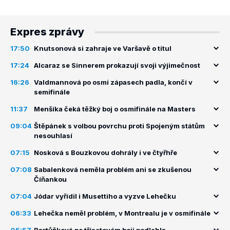
Expres zprávy
17:50
Knutsonová si zahraje ve Varšavě o titul
17:24
Alcaraz se Sinnerem prokazují svoji výjimečnost
16:26
Valdmannová po osmi zápasech padla, končí v
semifinále
11:37
Menšíka čeká těžký boj o osmifinále na Masters
09:04
Štěpánek s volbou povrchu proti Spojeným státům
nesouhlasí
07:15
Nosková s Bouzkovou dohrály i ve čtyřhře
07:08
Sabalenková neměla problém ani se zkušenou
Číňankou
07:04
Jódar vyřídil i Musettiho a vyzve Lehečku
06:33
Lehečka neměl problém, v Montrealu je v osmifinále