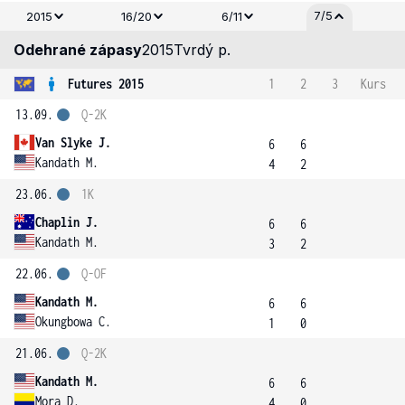
7/5
2015
16/20
6/11
Odehrané zápasy
2015
Tvrdý p.
Futures 2015
1
2
3
Kurs
13.09.
Q-2K
Van Slyke J.
6
6
Kandath M.
4
2
23.06.
1K
Chaplin J.
6
6
Kandath M.
3
2
22.06.
Q-OF
Kandath M.
6
6
Okungbowa C.
1
0
21.06.
Q-2K
Kandath M.
6
6
Mora D.
4
0