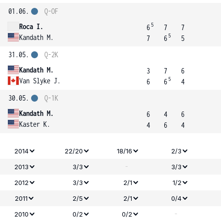
01.06.
Q-OF
5
Roca I.
6
7
7
5
Kandath M.
7
6
5
31.05.
Q-2K
Kandath M.
3
7
6
5
Van Slyke J.
6
6
4
30.05.
Q-1K
Kandath M.
6
4
6
Kaster K.
4
6
4
2014
22/20
18/16
2/3
-
2013
3/3
3/3
2012
3/3
2/1
1/2
2011
2/5
2/1
0/4
-
2010
0/2
0/2