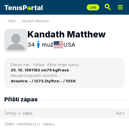
Hráči
Kandath Matthew
Kandath Matthew
34
muž
USA
Datum nar.:
Výška:
Váha:
Hraje rukou:
25. 10. 1991
183 cm
79 kg
Pravá
Aktuální/nejvyšší umístění:
dvouhra: - / 1273.
čtyřhra: - / 1059.
Příští zápas
Turnaj a zápas
Kurs
Žádné nadcházející zápasy.