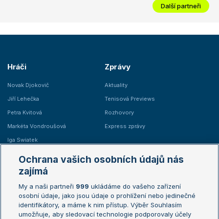
Další partneři
Hráči
Zprávy
Novak Djokovič
Aktuality
Jiří Lehečka
Tenisová Previews
Petra Kvitová
Rozhovory
Markéta Vondroušová
Express zprávy
Iga Swiatek
Marie Bouzková
Ochrana vašich osobních údajů nás
Žebříčky
Kalendář turnajů
zajímá
My a naši partneři
999
ukládáme do vašeho zařízení
Žebříček ATP (muži)
Australian Open
osobní údaje, jako jsou údaje o prohlížení nebo jedinečné
Žebříček WTA (ženy)
French Open
identifikátory, a máme k nim přístup. Výběr Souhlasím
umožňuje, aby sledovací technologie podporovaly účely
Sázkařský žebříček
Wimbledon