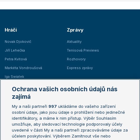
Hráči
Zprávy
Novak Djokovič
Aktuality
Jiří Lehečka
Tenisová Previews
Petra Kvitová
Rozhovory
Markéta Vondroušová
Express zprávy
Iga Swiatek
Marie Bouzková
Ochrana vašich osobních údajů nás
Žebříčky
Kalendář turnajů
zajímá
My a naši partneři
997
ukládáme do vašeho zařízení
Žebříček ATP (muži)
Australian Open
osobní údaje, jako jsou údaje o prohlížení nebo jedinečné
Žebříček WTA (ženy)
French Open
identifikátory, a máme k nim přístup. Výběr Souhlasím
umožňuje, aby sledovací technologie podporovaly účely
Sázkařský žebříček
Wimbledon
uvedené v části My a naši partneři zpracováváme údaje za
US Open
účelem poskytování. Výběrem Zamítnout vše nebo