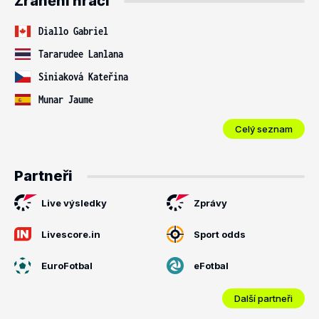
Zranění hráči
Diallo Gabriel
Tararudee Lanlana
Siniaková Kateřina
Munar Jaume
Celý seznam
Partneři
Live výsledky
Zprávy
Livescore.in
Sport odds
EuroFotbal
eFotbal
Další partneři