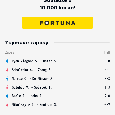
Soutěžte o
10.000 korun!
Zajímavé zápasy
Zápas
H2H
Ryan Ziegann S.
-
Oster S.
5-0
Sabalenka A.
-
Zhang S.
4-1
Norrie C.
-
De Minaur A.
3-3
Golubic V.
-
Swiatek I.
1-3
Beale J.
-
Hahn J.
2-0
Mikulskyte J.
-
Knutson G.
0-2