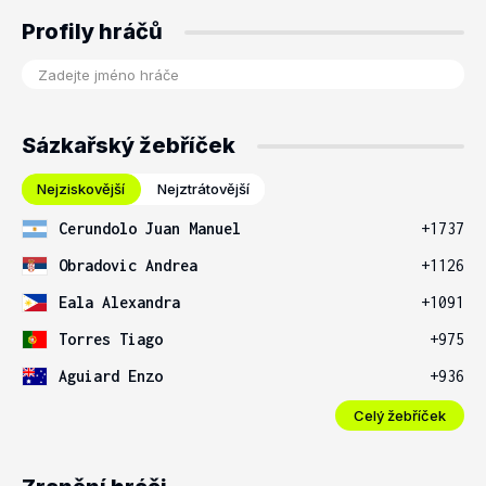
Profily hráčů
Sázkařský žebříček
Nejziskovější
Nejztrátovější
Cerundolo Juan Manuel
+1737
Obradovic Andrea
+1126
Eala Alexandra
+1091
Torres Tiago
+975
Aguiard Enzo
+936
Celý žebříček