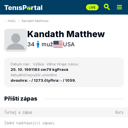
Hráči
Kandath Matthew
Kandath Matthew
34
muž
USA
Datum nar.:
Výška:
Váha:
Hraje rukou:
25. 10. 1991
183 cm
79 kg
Pravá
Aktuální/nejvyšší umístění:
dvouhra: - / 1273.
čtyřhra: - / 1059.
Příští zápas
Turnaj a zápas
Kurs
Žádné nadcházející zápasy.