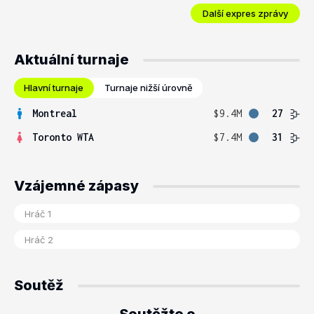
Další expres zprávy
Aktuální turnaje
Hlavní turnaje
Turnaje nižší úrovně
Montreal
$9.4M
27
Toronto WTA
$7.4M
31
Vzájemné zápasy
Soutěž