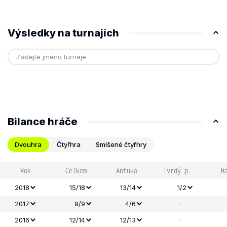
Výsledky na turnajích
Bilance hráče
Dvouhra
Čtyřhra
Smíšené čtyřhry
Rok
Celkem
Antuka
Tvrdý p.
H
2018
15/18
13/14
1/2
-
2017
9/9
4/6
-
2016
12/14
12/13