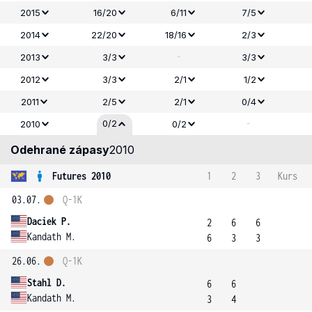
2015
16/20
6/11
7/5
2014
22/20
18/16
2/3
-
2013
3/3
3/3
2012
3/3
2/1
1/2
2011
2/5
2/1
0/4
-
0/2
2010
0/2
Odehrané zápasy
2010
Futures 2010
1
2
3
Kurs
03.07.
Q-1K
Daciek P.
2
6
6
Kandath M.
6
3
3
26.06.
Q-1K
Stahl D.
6
6
Kandath M.
3
4