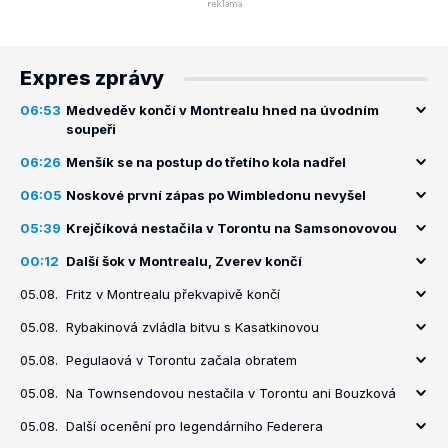
Expres zprávy
06:53
Medveděv končí v Montrealu hned na úvodním
soupeři
06:26
Menšík se na postup do třetího kola nadřel
06:05
Noskové první zápas po Wimbledonu nevyšel
05:39
Krejčíková nestačila v Torontu na Samsonovovou
00:12
Další šok v Montrealu, Zverev končí
05.08.
Fritz v Montrealu překvapivě končí
05.08.
Rybakinová zvládla bitvu s Kasatkinovou
05.08.
Pegulaová v Torontu začala obratem
05.08.
Na Townsendovou nestačila v Torontu ani Bouzková
05.08.
Další ocenění pro legendárního Federera