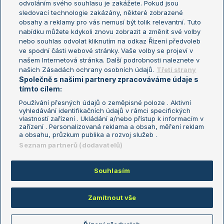
odvoláním svého souhlasu je zakážete. Pokud jsou
Turnaj mistrů
sledovací technologie zakázány, některé zobrazené
Turnaj mistryň
obsahy a reklamy pro vás nemusí být tolik relevantní. Tuto
Aktualní trendy
nabídku můžete kdykoli znovu zobrazit a změnit své volby
nebo souhlas odvolat kliknutím na odkaz Řízení předvoleb
ve spodní části webové stránky. Vaše volby se projeví v
Fotbalové přestupy
našem Internetová stránka. Další podrobnosti naleznete v
Livesport Daily
našich Zásadách ochrany osobních údajů.
Třetí strany
Společně s našimi partnery zpracováváme údaje s
LS Prague Open
tímto cílem:
Používání přesných údajů o zeměpisné poloze . Aktivní
vyhledávání identifikačních údajů v rámci specifických
vlastností zařízení . Ukládání a/nebo přístup k informacím v
Podmínky užití
Nastavení soukromí
zařízení . Personalizovaná reklama a obsah, měření reklam
GDPR a žurnalistika
Reklama
a obsahu, průzkum publika a rozvoj služeb .
Informace o zpracování osobních
Kontakt
Seznam partnerů (dodavatelů)
údajů
Tiráž
Souhlasím
Copyright © 2008-2026 TenisPortal.cz. Využíváme zpravodajství ČTK.
Zamítnout vše