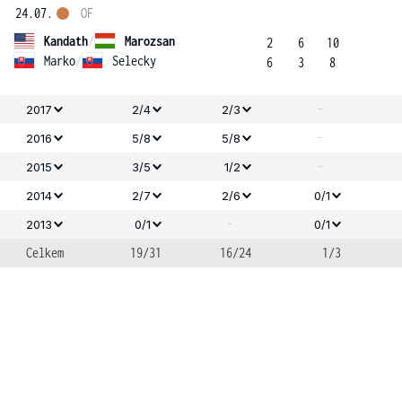
24.07.
OF
Kandath
/
Marozsan
2
6
10
Marko
/
Selecky
6
3
8
-
2017
2/4
2/3
-
2016
5/8
5/8
-
2015
3/5
1/2
2014
2/7
2/6
0/1
-
2013
0/1
0/1
Celkem
19/31
16/24
1/3