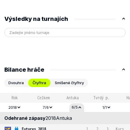
Výsledky na turnajích
Bilance hráče
Dvouhra
Čtyřhra
Smíšené čtyřhry
Rok
Celkem
Antuka
Tvrdý p.
H
6/5
2018
7/6
1/1
Odehrané zápasy
2018
Antuka
Futures 2018
1
2
3
Kurs