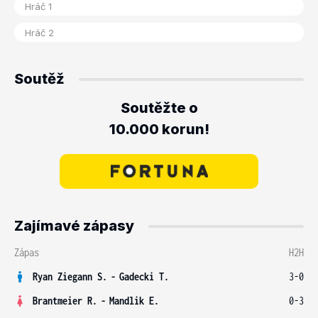
Soutěž
Soutěžte o
10.000 korun!
Zajímavé zápasy
Zápas
H2H
Ryan Ziegann S.
-
Gadecki T.
3-0
Brantmeier R.
-
Mandlik E.
0-3