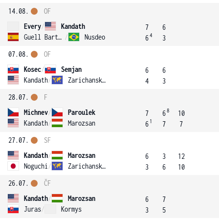
14.08.
OF
Every
/
Kandath
7
6
4
Guell Bartrina
/
Nusdeo
6
3
07.08.
OF
Kosec
/
Semjan
6
6
Kandath
/
Zarichanskyy
4
3
28.07.
F
8
Michnev
/
Paroulek
7
6
10
1
Kandath
/
Marozsan
6
7
7
27.07.
SF
Kandath
/
Marozsan
6
3
12
Noguchi
/
Zarichanskyy
3
6
10
26.07.
ČF
Kandath
/
Marozsan
6
7
Juras
/
Kormys
3
5