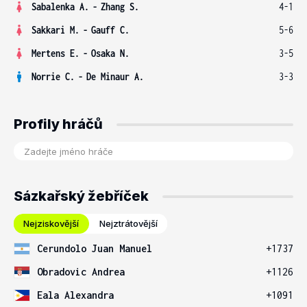
Sabalenka A.
-
Zhang S.
4-1
Sakkari M.
-
Gauff C.
5-6
Mertens E.
-
Osaka N.
3-5
Norrie C.
-
De Minaur A.
3-3
Profily hráčů
Sázkařský žebříček
Nejziskovější
Nejztrátovější
Cerundolo Juan Manuel
+1737
Obradovic Andrea
+1126
Eala Alexandra
+1091