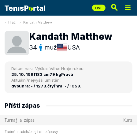
Hráči
Kandath Matthew
Kandath Matthew
34
muž
USA
Datum nar.:
Výška:
Váha:
Hraje rukou:
25. 10. 1991
183 cm
79 kg
Pravá
Aktuální/nejvyšší umístění:
dvouhra: - / 1273.
čtyřhra: - / 1059.
Příští zápas
Turnaj a zápas
Kurs
Žádné nadcházející zápasy.