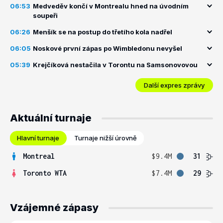
06:53
Medveděv končí v Montrealu hned na úvodním
soupeři
06:26
Menšík se na postup do třetího kola nadřel
06:05
Noskové první zápas po Wimbledonu nevyšel
05:39
Krejčíková nestačila v Torontu na Samsonovovou
Další expres zprávy
Aktuální turnaje
Hlavní turnaje
Turnaje nižší úrovně
Montreal
$9.4M
31
Toronto WTA
$7.4M
29
Vzájemné zápasy