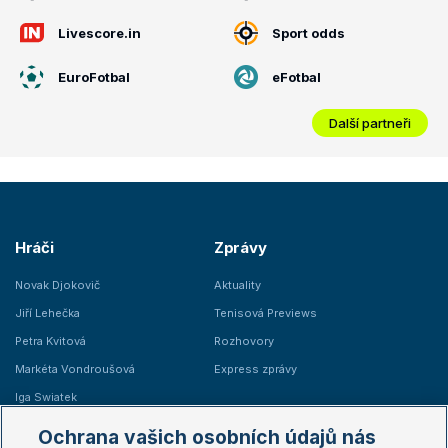
Livescore.in
Sport odds
EuroFotbal
eFotbal
Další partneři
Hráči
Zprávy
Novak Djokovič
Aktuality
Jiří Lehečka
Tenisová Previews
Petra Kvitová
Rozhovory
Markéta Vondroušová
Express zprávy
Iga Swiatek
Marie Bouzková
Ochrana vašich osobních údajů nás