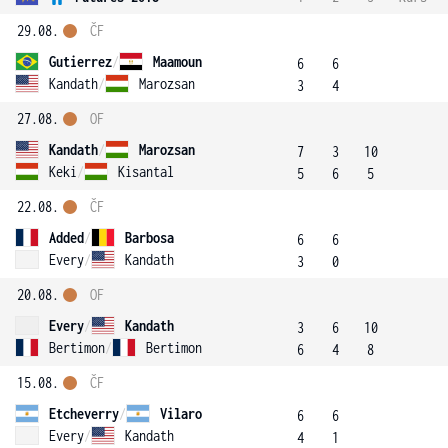
29.08.
ČF
Gutierrez
/
Maamoun
6
6
Kandath
/
Marozsan
3
4
27.08.
OF
Kandath
/
Marozsan
7
3
10
Keki
/
Kisantal
5
6
5
22.08.
ČF
Added
/
Barbosa
6
6
Every
/
Kandath
3
0
20.08.
OF
Every
/
Kandath
3
6
10
Bertimon
/
Bertimon
6
4
8
15.08.
ČF
Etcheverry
/
Vilaro
6
6
Every
/
Kandath
4
1