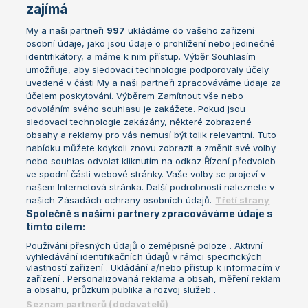
Žebříčky
Kalendář turnajů
zajímá
My a naši partneři
997
ukládáme do vašeho zařízení
Žebříček ATP (muži)
Australian Open
osobní údaje, jako jsou údaje o prohlížení nebo jedinečné
Žebříček WTA (ženy)
French Open
identifikátory, a máme k nim přístup. Výběr Souhlasím
umožňuje, aby sledovací technologie podporovaly účely
Sázkařský žebříček
Wimbledon
uvedené v části My a naši partneři zpracováváme údaje za
US Open
účelem poskytování. Výběrem Zamítnout vše nebo
odvoláním svého souhlasu je zakážete. Pokud jsou
Turnaj mistrů
sledovací technologie zakázány, některé zobrazené
Turnaj mistryň
obsahy a reklamy pro vás nemusí být tolik relevantní. Tuto
Aktualní trendy
nabídku můžete kdykoli znovu zobrazit a změnit své volby
nebo souhlas odvolat kliknutím na odkaz Řízení předvoleb
ve spodní části webové stránky. Vaše volby se projeví v
Fotbalové přestupy
našem Internetová stránka. Další podrobnosti naleznete v
Livesport Daily
našich Zásadách ochrany osobních údajů.
Třetí strany
Společně s našimi partnery zpracováváme údaje s
LS Prague Open
tímto cílem:
Používání přesných údajů o zeměpisné poloze . Aktivní
vyhledávání identifikačních údajů v rámci specifických
vlastností zařízení . Ukládání a/nebo přístup k informacím v
Podmínky užití
Nastavení soukromí
zařízení . Personalizovaná reklama a obsah, měření reklam
GDPR a žurnalistika
Reklama
a obsahu, průzkum publika a rozvoj služeb .
Informace o zpracování osobních
Kontakt
Seznam partnerů (dodavatelů)
údajů