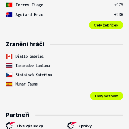
Torres Tiago
+975
Aguiard Enzo
+936
Celý žebříček
Zranění hráči
Diallo Gabriel
Tararudee Lanlana
Siniaková Kateřina
Munar Jaume
Celý seznam
Partneři
Live výsledky
Zprávy