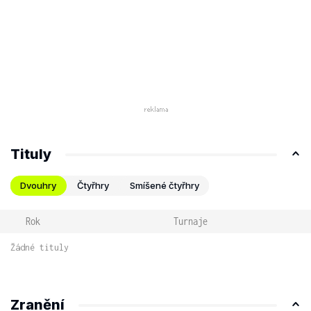
Tituly
Dvouhry
Čtyřhry
Smíšené čtyřhry
Rok
Turnaje
Žádné tituly
Zranění