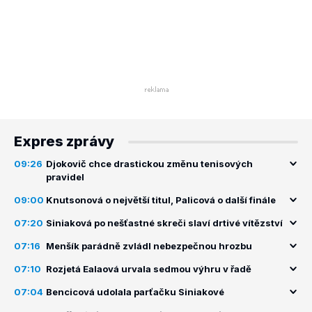
Expres zprávy
09:26
Djokovič chce drastickou změnu tenisových
pravidel
09:00
Knutsonová o největší titul, Palicová o další finále
07:20
Siniaková po nešťastné skreči slaví drtivé vítězství
07:16
Menšík parádně zvládl nebezpečnou hrozbu
07:10
Rozjetá Ealaová urvala sedmou výhru v řadě
07:04
Bencicová udolala parťačku Siniakové