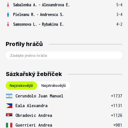
Sabalenka A.
-
Alexandrova E.
5-4
Pieleanu R.
-
Andreescu S.
3-4
Samsonova L.
-
Rybakina E.
4-2
Profily hráčů
Sázkařský žebříček
Nejziskovější
Nejztrátovější
Cerundolo Juan Manuel
+1737
Eala Alexandra
+1131
Obradovic Andrea
+1126
Guerrieri Andrea
+981