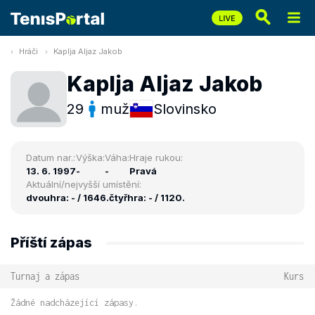
Hráči
Kaplja Aljaz Jakob
Kaplja Aljaz Jakob
29
muž
Slovinsko
Datum nar.:
Výška:
Váha:
Hraje rukou:
13. 6. 1997
-
-
Pravá
Aktuální/nejvyšší umístění:
dvouhra: - / 1646.
čtyřhra: - / 1120.
Příští zápas
Turnaj a zápas
Kurs
Žádné nadcházející zápasy.