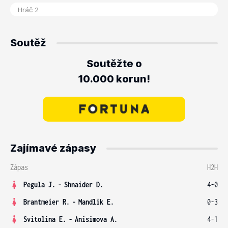
Soutěž
Soutěžte o
10.000 korun!
Zajímavé zápasy
Zápas
H2H
Pegula J.
-
Shnaider D.
4-0
Brantmeier R.
-
Mandlik E.
0-3
Svitolina E.
-
Anisimova A.
4-1