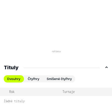
Tituly
Dvouhry
Čtyřhry
Smíšené čtyřhry
Rok
Turnaje
Žádné tituly