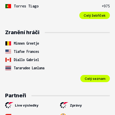
Torres Tiago
+975
Celý žebříček
Zranění hráči
Minnen Greetje
Tiafoe Frances
Diallo Gabriel
Tararudee Lanlana
Celý seznam
Partneři
Live výsledky
Zprávy