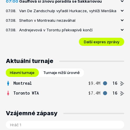
07:00
Gauffová si znovu poradila se Sakkariovou
07.08.
Van De Zandschulp vyřadil Hurkacze, vyhlíží Menšíka
07.08.
Shelton v Montrealu nezaváhal
07.08.
Andrejevová v Torontu překvapivě končí
Další expres zprávy
Aktuální turnaje
Hlavní turnaje
Turnaje nižší úrovně
Montreal
$9.4M
16
Toronto WTA
$7.4M
16
Vzájemné zápasy