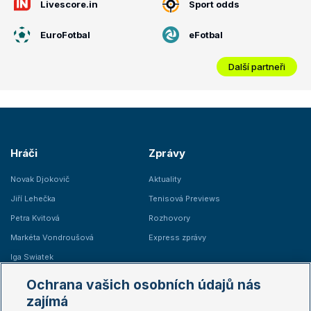
Livescore.in
Sport odds
EuroFotbal
eFotbal
Další partneři
Hráči
Zprávy
Novak Djokovič
Aktuality
Jiří Lehečka
Tenisová Previews
Petra Kvitová
Rozhovory
Markéta Vondroušová
Express zprávy
Iga Swiatek
Marie Bouzková
Ochrana vašich osobních údajů nás
Žebříčky
Kalendář turnajů
zajímá