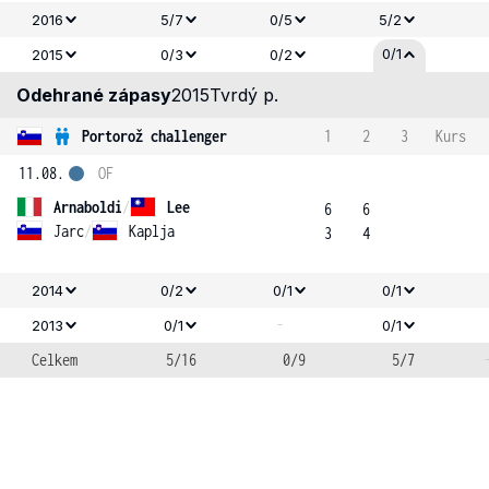
2016
5/7
0/5
5/2
0/1
2015
0/3
0/2
Odehrané zápasy
2015
Tvrdý p.
Portorož challenger
1
2
3
Kurs
11.08.
OF
Arnaboldi
/
Lee
6
6
Jarc
/
Kaplja
3
4
2014
0/2
0/1
0/1
-
2013
0/1
0/1
Celkem
5/16
0/9
5/7