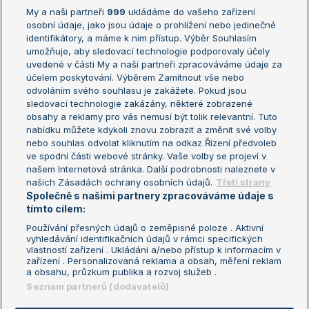
My a naši partneři
999
ukládáme do vašeho zařízení
Žebříček ATP (muži)
Australian Open
osobní údaje, jako jsou údaje o prohlížení nebo jedinečné
Žebříček WTA (ženy)
French Open
identifikátory, a máme k nim přístup. Výběr Souhlasím
umožňuje, aby sledovací technologie podporovaly účely
Sázkařský žebříček
Wimbledon
uvedené v části My a naši partneři zpracováváme údaje za
US Open
účelem poskytování. Výběrem Zamítnout vše nebo
odvoláním svého souhlasu je zakážete. Pokud jsou
Turnaj mistrů
sledovací technologie zakázány, některé zobrazené
Turnaj mistryň
obsahy a reklamy pro vás nemusí být tolik relevantní. Tuto
Aktualní trendy
nabídku můžete kdykoli znovu zobrazit a změnit své volby
nebo souhlas odvolat kliknutím na odkaz Řízení předvoleb
ve spodní části webové stránky. Vaše volby se projeví v
Fotbalové přestupy
našem Internetová stránka. Další podrobnosti naleznete v
Livesport Daily
našich Zásadách ochrany osobních údajů.
Třetí strany
Společně s našimi partnery zpracováváme údaje s
LS Prague Open
tímto cílem:
Používání přesných údajů o zeměpisné poloze . Aktivní
vyhledávání identifikačních údajů v rámci specifických
vlastností zařízení . Ukládání a/nebo přístup k informacím v
Podmínky užití
Nastavení soukromí
zařízení . Personalizovaná reklama a obsah, měření reklam
GDPR a žurnalistika
Reklama
a obsahu, průzkum publika a rozvoj služeb .
Informace o zpracování osobních
Kontakt
Seznam partnerů (dodavatelů)
údajů
Tiráž