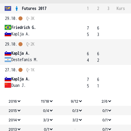
Futures 2017
1
2
3
Kurs
29.10.
Q-3K
Friedrich G.
7
6
Kaplja A.
5
3
29.10.
Q-2K
Kaplja A.
6
6
Destefanis M.
4
2
27.10.
Q-1K
Kaplja A.
7
6
Duan J.
5
1
2016
11/18
9/12
2/6
2015
0/4
0/3
0/1
2014
3/3
3/2
0/1
-
2013
0/1
0/1