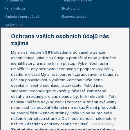
Jiří Lehečka
Tenisová Previews
Petra Kvitová
Rozhovory
Markéta Vondroušová
Express zprávy
Iga Swiatek
Marie Bouzková
Ochrana vašich osobních údajů nás
Žebříčky
Kalendář turnajů
zajímá
My a naši partneři
999
ukládáme do vašeho zařízení
Žebříček ATP (muži)
Australian Open
osobní údaje, jako jsou údaje o prohlížení nebo jedinečné
Žebříček WTA (ženy)
French Open
identifikátory, a máme k nim přístup. Výběr Souhlasím
umožňuje, aby sledovací technologie podporovaly účely
Sázkařský žebříček
Wimbledon
uvedené v části My a naši partneři zpracováváme údaje za
US Open
účelem poskytování. Výběrem Zamítnout vše nebo
odvoláním svého souhlasu je zakážete. Pokud jsou
Turnaj mistrů
sledovací technologie zakázány, některé zobrazené
Turnaj mistryň
obsahy a reklamy pro vás nemusí být tolik relevantní. Tuto
Aktualní trendy
nabídku můžete kdykoli znovu zobrazit a změnit své volby
nebo souhlas odvolat kliknutím na odkaz Řízení předvoleb
ve spodní části webové stránky. Vaše volby se projeví v
Fotbalové přestupy
našem Internetová stránka. Další podrobnosti naleznete v
Livesport Daily
našich Zásadách ochrany osobních údajů.
Třetí strany
Společně s našimi partnery zpracováváme údaje s
LS Prague Open