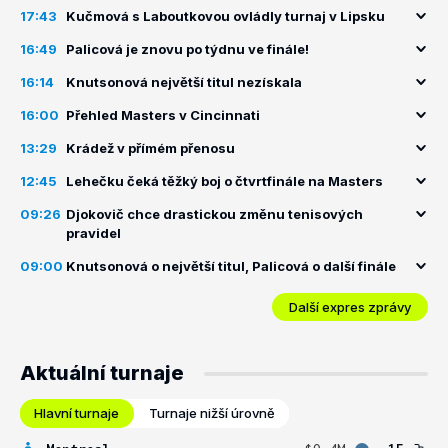
17:43
Kučmová s Laboutkovou ovládly turnaj v Lipsku
16:49
Palicová je znovu po týdnu ve finále!
16:14
Knutsonová největší titul nezískala
16:00
Přehled Masters v Cincinnati
13:29
Krádež v přímém přenosu
12:45
Lehečku čeká těžký boj o čtvrtfinále na Masters
09:26
Djokovič chce drastickou změnu tenisových
pravidel
09:00
Knutsonová o největší titul, Palicová o další finále
Další expres zprávy
Aktuální turnaje
Hlavní turnaje
Turnaje nižší úrovně