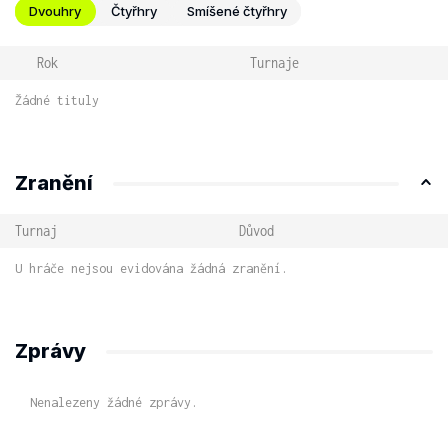
Dvouhry
Čtyřhry
Smíšené čtyřhry
Rok
Turnaje
Žádné tituly
Zranění
Turnaj
Důvod
U hráče nejsou evidována žádná zranění.
Zprávy
Nenalezeny žádné zprávy.