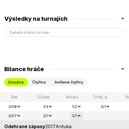
Výsledky na turnajích
Bilance hráče
Dvouhra
Čtyřhra
Smíšené čtyřhry
Rok
Celkem
Antuka
Tvrdý p.
H
2018
1/3
1/2
0/1
-
2/1
2017
2/1
Odehrané zápasy
2017
Antuka