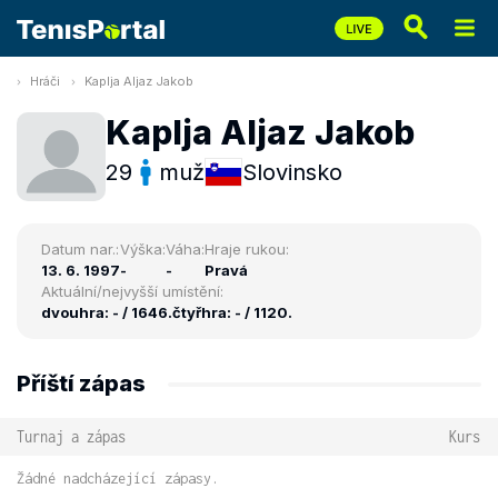
Hráči
Kaplja Aljaz Jakob
Kaplja Aljaz Jakob
29
muž
Slovinsko
Datum nar.:
Výška:
Váha:
Hraje rukou:
13. 6. 1997
-
-
Pravá
Aktuální/nejvyšší umístění:
dvouhra: - / 1646.
čtyřhra: - / 1120.
Příští zápas
Turnaj a zápas
Kurs
Žádné nadcházející zápasy.