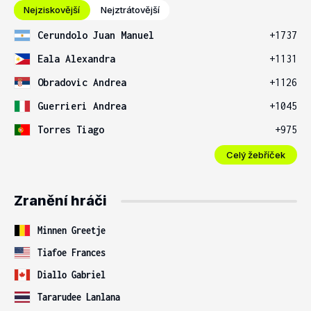
Nejziskovější
Nejztrátovější
Cerundolo Juan Manuel
+1737
Eala Alexandra
+1131
Obradovic Andrea
+1126
Guerrieri Andrea
+1045
Torres Tiago
+975
Celý žebříček
Zranění hráči
Minnen Greetje
Tiafoe Frances
Diallo Gabriel
Tararudee Lanlana