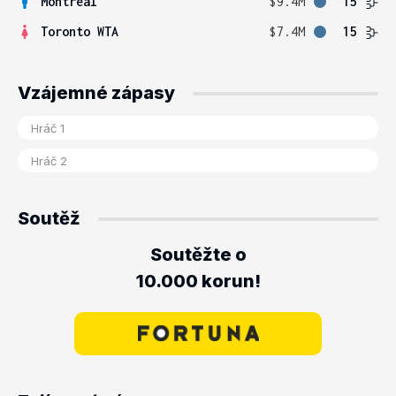
Montreal
$9.4M
15
Toronto WTA
$7.4M
15
Vzájemné zápasy
Soutěž
Soutěžte o
10.000 korun!