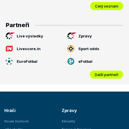
Celý seznam
Partneři
Live výsledky
Zprávy
Livescore.in
Sport odds
EuroFotbal
eFotbal
Další partneři
Hráči
Zprávy
Novak Djokovič
Aktuality