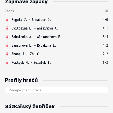
Zajímavé zápasy
Zápas
H2H
Pegula J.
-
Shnaider D.
4-0
Svitolina E.
-
Anisimova A.
4-1
Sabalenka A.
-
Alexandrova E.
5-4
Samsonova L.
-
Rybakina E.
4-2
Zhang J.
-
Zhu C.
2-2
Kostyuk M.
-
Swiatek I.
1-3
Profily hráčů
Sázkařský žebříček