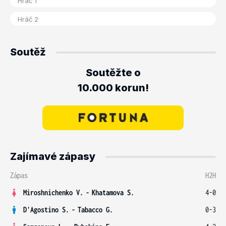
Soutěž
Soutěžte o
10.000 korun!
Zajímavé zápasy
Zápas
H2H
Miroshnichenko V.
-
Khatamova S.
4-0
D'Agostino S.
-
Tabacco G.
0-3