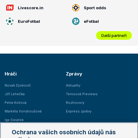
Livescore.in
Sport odds
EuroFotbal
eFotbal
Další partneři
Hráči
Zprávy
Novak Djokovič
Aktuality
Jiří Lehečka
Tenisová Previews
Petra Kvitová
Rozhovory
Markéta Vondroušová
Express zprávy
Iga Swiatek
Marie Bouzková
Ochrana vašich osobních údajů nás
Žebříčky
Kalendář turnajů