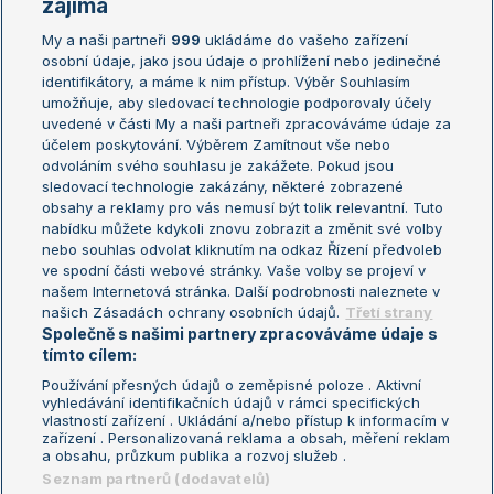
zajímá
My a naši partneři
999
ukládáme do vašeho zařízení
Žebříček ATP (muži)
Australian Open
osobní údaje, jako jsou údaje o prohlížení nebo jedinečné
Žebříček WTA (ženy)
French Open
identifikátory, a máme k nim přístup. Výběr Souhlasím
umožňuje, aby sledovací technologie podporovaly účely
Sázkařský žebříček
Wimbledon
uvedené v části My a naši partneři zpracováváme údaje za
US Open
účelem poskytování. Výběrem Zamítnout vše nebo
odvoláním svého souhlasu je zakážete. Pokud jsou
Turnaj mistrů
sledovací technologie zakázány, některé zobrazené
Turnaj mistryň
obsahy a reklamy pro vás nemusí být tolik relevantní. Tuto
Aktualní trendy
nabídku můžete kdykoli znovu zobrazit a změnit své volby
nebo souhlas odvolat kliknutím na odkaz Řízení předvoleb
ve spodní části webové stránky. Vaše volby se projeví v
Fotbalové přestupy
našem Internetová stránka. Další podrobnosti naleznete v
Livesport Daily
našich Zásadách ochrany osobních údajů.
Třetí strany
Společně s našimi partnery zpracováváme údaje s
LS Prague Open
tímto cílem:
Používání přesných údajů o zeměpisné poloze . Aktivní
vyhledávání identifikačních údajů v rámci specifických
vlastností zařízení . Ukládání a/nebo přístup k informacím v
Podmínky užití
Nastavení soukromí
zařízení . Personalizovaná reklama a obsah, měření reklam
GDPR a žurnalistika
Reklama
a obsahu, průzkum publika a rozvoj služeb .
Informace o zpracování osobních
Kontakt
Seznam partnerů (dodavatelů)
údajů