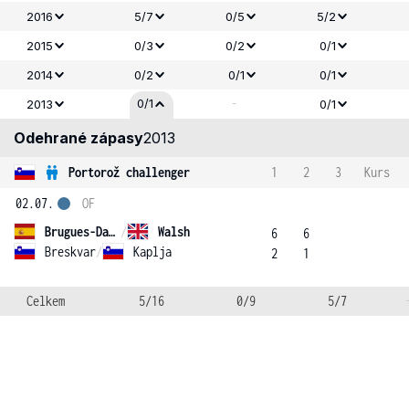
2016
5/7
0/5
5/2
2015
0/3
0/2
0/1
2014
0/2
0/1
0/1
-
0/1
2013
0/1
Odehrané zápasy
2013
Portorož challenger
1
2
3
Kurs
02.07.
OF
Brugues-Davi
/
Walsh
6
6
Breskvar
/
Kaplja
2
1
Celkem
5/16
0/9
5/7