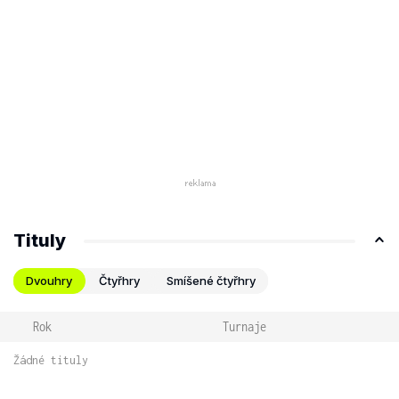
Tituly
Dvouhry
Čtyřhry
Smíšené čtyřhry
Rok
Turnaje
Žádné tituly