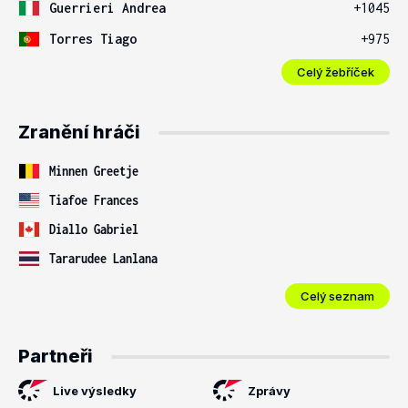
Guerrieri Andrea
+1045
Torres Tiago
+975
Celý žebříček
Zranění hráči
Minnen Greetje
Tiafoe Frances
Diallo Gabriel
Tararudee Lanlana
Celý seznam
Partneři
Live výsledky
Zprávy