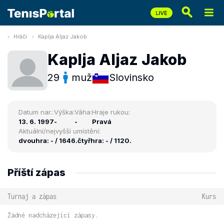
Hráči
Kaplja Aljaz Jakob
Kaplja Aljaz Jakob
29
muž
Slovinsko
Datum nar.:
Výška:
Váha:
Hraje rukou:
13. 6. 1997
-
-
Pravá
Aktuální/nejvyšší umístění:
dvouhra: - / 1646.
čtyřhra: - / 1120.
Příští zápas
Turnaj a zápas
Kurs
Žádné nadcházející zápasy.