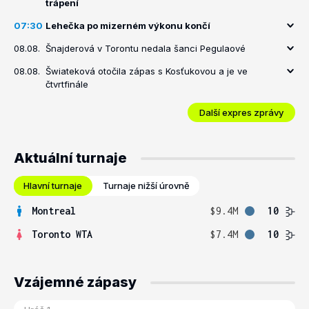
trápení
07:30
Lehečka po mizerném výkonu končí
08.08.
Šnajderová v Torontu nedala šanci Pegulaové
08.08.
Šwiateková otočila zápas s Kosťukovou a je ve
čtvrtfinále
Další expres zprávy
Aktuální turnaje
Hlavní turnaje
Turnaje nižší úrovně
Montreal
$9.4M
10
Toronto WTA
$7.4M
10
Vzájemné zápasy