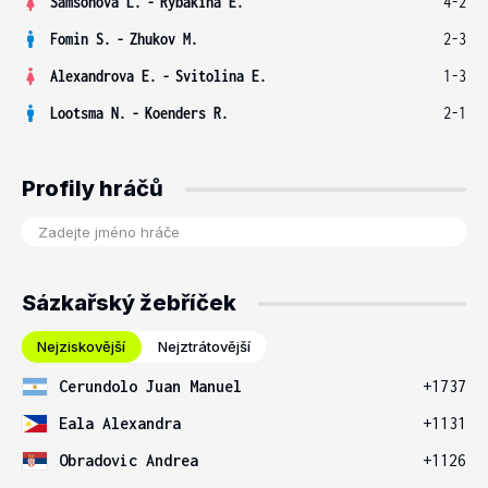
Samsonova L.
-
Rybakina E.
4-2
Fomin S.
-
Zhukov M.
2-3
Alexandrova E.
-
Svitolina E.
1-3
Lootsma N.
-
Koenders R.
2-1
Profily hráčů
Sázkařský žebříček
Nejziskovější
Nejztrátovější
Cerundolo Juan Manuel
+1737
Eala Alexandra
+1131
Obradovic Andrea
+1126