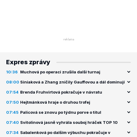
Expres zprávy
10:36
Muchová po operaci zrušila další turnaj
08:00
Siniaková a Zhang zničily Gauffovou a dál dominují
07:54
Brenda Fruhvirtová pokračuje v návratu
07:50
Hejtmánková hraje o druhou trofej
07:45
Palicová se znovu po týdnu porve o titul
07:40
Svitolinová jasně vyhrála souboj hráček TOP 10
07:34
Sabalenková po dalším výbuchu pokračuje v