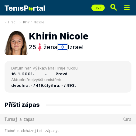
Hráči
Khirin Nicole
Khirin Nicole
25
žena
Izrael
Datum nar.:
Výška:
Váha:
Hraje rukou:
16. 1. 2001
-
-
Pravá
Aktuální/nejvyšší umístění:
dvouhra: - / 419.
čtyřhra: - / 493.
Příští zápas
Turnaj a zápas
Kurs
Žádné nadcházející zápasy.