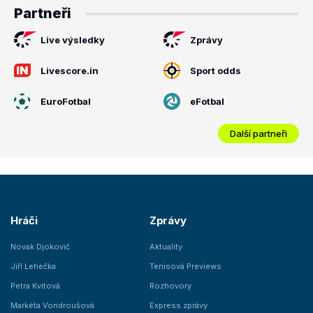
Partneři
Live výsledky
Zprávy
Livescore.in
Sport odds
EuroFotbal
eFotbal
Další partneři
Hráči
Zprávy
Novak Djokovič
Aktuality
Jiří Lehečka
Tenisová Previews
Petra Kvitová
Rozhovory
Markéta Vondroušová
Express zprávy