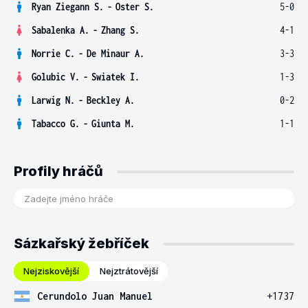
Ryan Ziegann S.
-
Oster S.
5-0
Sabalenka A.
-
Zhang S.
4-1
Norrie C.
-
De Minaur A.
3-3
Golubic V.
-
Swiatek I.
1-3
Larwig N.
-
Beckley A.
0-2
Tabacco G.
-
Giunta M.
1-1
Profily hráčů
Sázkařský žebříček
Nejziskovější
Nejztrátovější
Cerundolo Juan Manuel
+1737