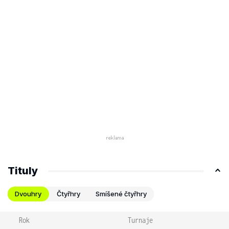
Tituly
Dvouhry
Čtyřhry
Smíšené čtyřhry
Rok
Turnaje