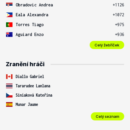
Obradovic Andrea
+1126
Eala Alexandra
+1072
Torres Tiago
+975
Aguiard Enzo
+936
Celý žebříček
Zranění hráči
Diallo Gabriel
Tararudee Lanlana
Siniaková Kateřina
Munar Jaume
Celý seznam