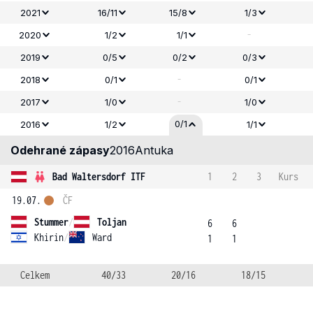
2021
16/11
15/8
1/3
-
2020
1/2
1/1
2019
0/5
0/2
0/3
-
2018
0/1
0/1
-
2017
1/0
1/0
0/1
2016
1/2
1/1
Odehrané zápasy
2016
Antuka
Bad Waltersdorf ITF
1
2
3
Kurs
19.07.
ČF
Stummer
/
Toljan
6
6
Khirin
/
Ward
1
1
Celkem
40/33
20/16
18/15