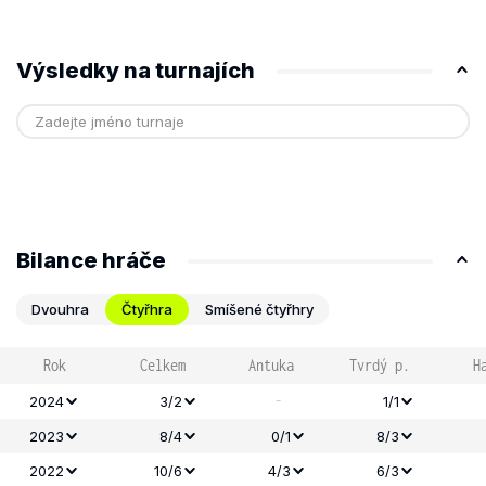
Výsledky na turnajích
Bilance hráče
Dvouhra
Čtyřhra
Smíšené čtyřhry
Rok
Celkem
Antuka
Tvrdý p.
H
-
2024
3/2
1/1
2023
8/4
0/1
8/3
2022
10/6
4/3
6/3