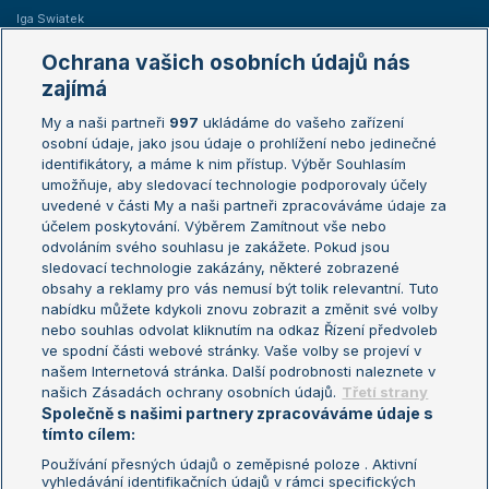
Iga Swiatek
Marie Bouzková
Ochrana vašich osobních údajů nás
Žebříčky
Kalendář turnajů
zajímá
My a naši partneři
997
ukládáme do vašeho zařízení
Žebříček ATP (muži)
Australian Open
osobní údaje, jako jsou údaje o prohlížení nebo jedinečné
Žebříček WTA (ženy)
French Open
identifikátory, a máme k nim přístup. Výběr Souhlasím
umožňuje, aby sledovací technologie podporovaly účely
Sázkařský žebříček
Wimbledon
uvedené v části My a naši partneři zpracováváme údaje za
US Open
účelem poskytování. Výběrem Zamítnout vše nebo
odvoláním svého souhlasu je zakážete. Pokud jsou
Turnaj mistrů
sledovací technologie zakázány, některé zobrazené
Turnaj mistryň
obsahy a reklamy pro vás nemusí být tolik relevantní. Tuto
Aktualní trendy
nabídku můžete kdykoli znovu zobrazit a změnit své volby
nebo souhlas odvolat kliknutím na odkaz Řízení předvoleb
ve spodní části webové stránky. Vaše volby se projeví v
Fotbalové přestupy
našem Internetová stránka. Další podrobnosti naleznete v
Livesport Daily
našich Zásadách ochrany osobních údajů.
Třetí strany
Společně s našimi partnery zpracováváme údaje s
LS Prague Open
tímto cílem:
Používání přesných údajů o zeměpisné poloze . Aktivní
vyhledávání identifikačních údajů v rámci specifických