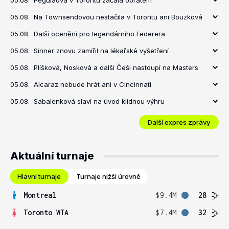
05.08.
Pegulaová v Torontu začala obratem
05.08.
Na Townsendovou nestačila v Torontu ani Bouzková
05.08.
Další ocenění pro legendárního Federera
05.08.
Sinner znovu zamířil na lékařské vyšetření
05.08.
Plíšková, Nosková a další Češi nastoupí na Masters
05.08.
Alcaraz nebude hrát ani v Cincinnati
05.08.
Sabalenková slaví na úvod klidnou výhru
Další expres zprávy
Aktuální turnaje
Hlavní turnaje
Turnaje nižší úrovně
Montreal
$9.4M
28
Toronto WTA
$7.4M
32