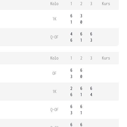
Kolo
1
2
3
Kurs
6
3
1K
1
0
4
6
6
Q-OF
6
1
3
Kolo
1
2
3
Kurs
6
6
OF
3
0
2
6
6
1K
6
1
4
6
6
Q-OF
3
1
6
6