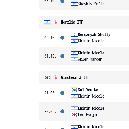
06.10.
Shaykis Sofia
Herzlia ITF
Bereznyak Shelly
04.10.
Khirin Nicole
Khirin Nicole
01.10.
Akler Yarden
Gimcheon 3 ITF
Sul You-Na
21.08.
Khirin Nicole
Khirin Nicole
20.08.
Lee Hyejin
Khirin Nicole