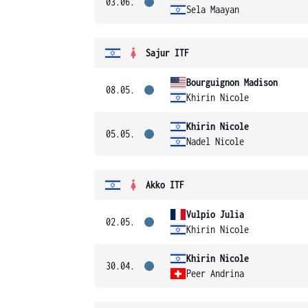
03.06.
Sela Maayan
Sajur ITF
Bourguignon Madison
08.05.
Khirin Nicole
Khirin Nicole
05.05.
Nadel Nicole
Akko ITF
Vulpio Julia
02.05.
Khirin Nicole
Khirin Nicole
30.04.
Peer Andrina