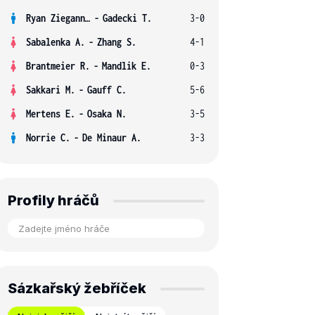
Ryan Ziegann S.
-
Gadecki T.
3-0
Sabalenka A.
-
Zhang S.
4-1
Brantmeier R.
-
Mandlik E.
0-3
Sakkari M.
-
Gauff C.
5-6
Mertens E.
-
Osaka N.
3-5
Norrie C.
-
De Minaur A.
3-3
Profily hráčů
Sázkařský žebříček