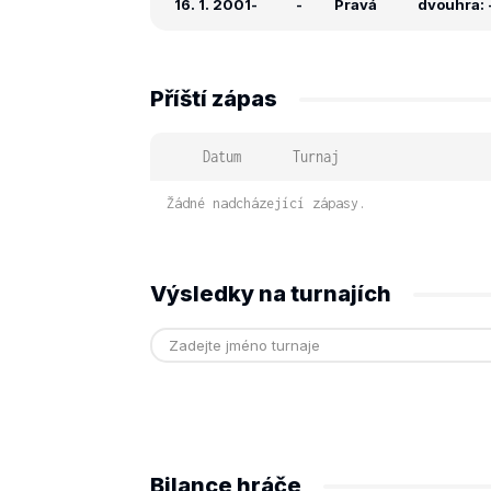
16. 1. 2001
-
-
Pravá
dvouhra: -
Příští zápas
Datum
Turnaj
Žádné nadcházející zápasy.
Výsledky na turnajích
Bilance hráče