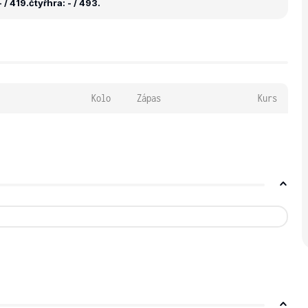
 / 419.
čtyřhra: - / 493.
Kolo
Zápas
Kurs