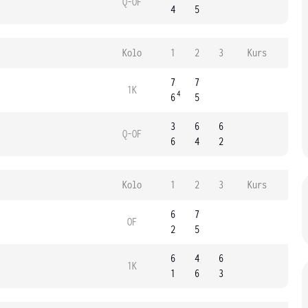
Q-OF
4
5
Kolo
1
2
3
Kurs
7
7
1K
4
6
5
3
6
6
Q-OF
6
4
2
Kolo
1
2
3
Kurs
6
7
OF
2
5
6
4
6
1K
1
6
3