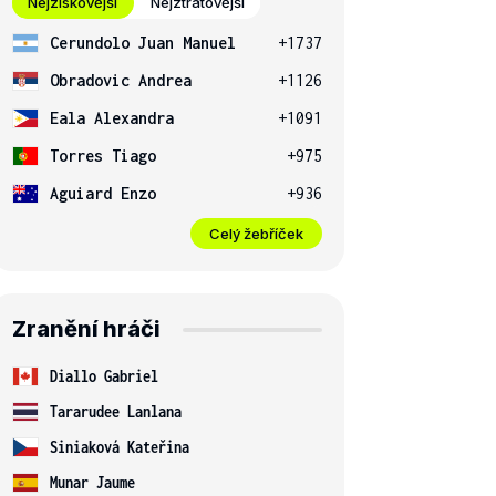
Nejziskovější
Nejztrátovější
Cerundolo Juan Manuel
+1737
Obradovic Andrea
+1126
Eala Alexandra
+1091
Torres Tiago
+975
Aguiard Enzo
+936
Celý žebříček
Zranění hráči
Diallo Gabriel
Tararudee Lanlana
Siniaková Kateřina
Munar Jaume