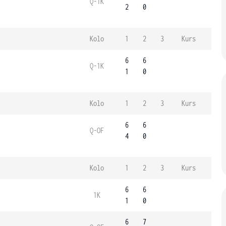
Q-1K
2
0
Kolo
1
2
3
Kurs
6
6
Q-1K
1
0
Kolo
1
2
3
Kurs
6
6
Q-OF
4
0
Kolo
1
2
3
Kurs
6
6
1K
1
0
6
7