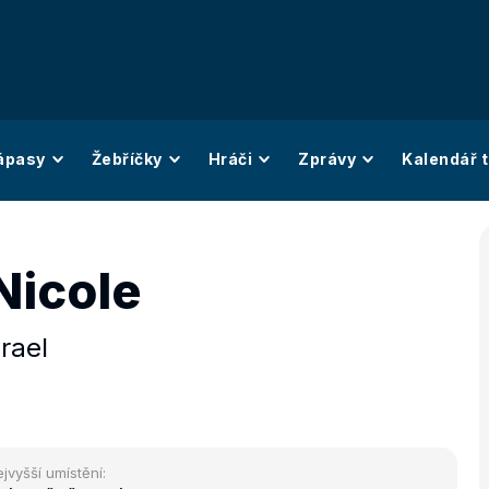
ápasy
Žebříčky
Hráči
Zprávy
Kalendář t
Nicole
zrael
jvyšší umístění: