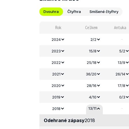
Dvouhra
Čtyřhra
Smíšené čtyřhry
Rok
Celkem
Antuka
-
2024
2/2
2023
15/8
5/2
2022
25/18
13/9
2021
36/20
26/14
2020
28/16
17/8
2019
4/10
0/3
-
13/11
2018
Odehrané zápasy
2018