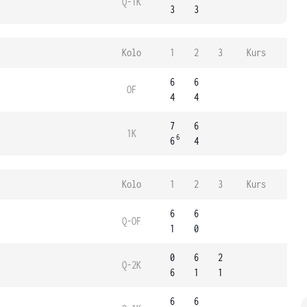
Q-1K
3
3
Kolo
1
2
3
Kurs
6
6
OF
4
4
7
6
1K
6
6
4
Kolo
1
2
3
Kurs
6
6
Q-OF
1
0
0
6
2
Q-2K
6
1
1
6
6