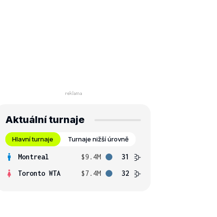
Aktuální turnaje
Hlavní turnaje
Turnaje nižší úrovně
Montreal
$9.4M
31
Toronto WTA
$7.4M
32