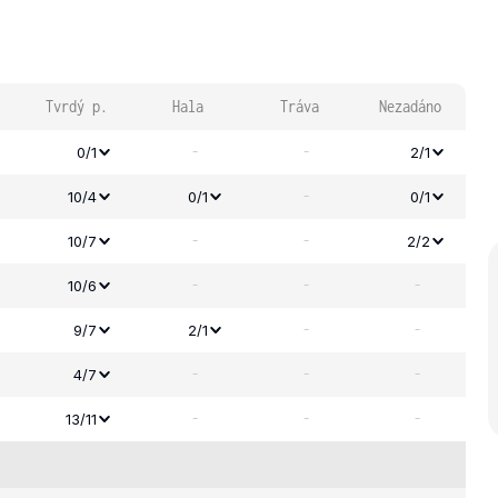
Tvrdý p.
Hala
Tráva
Nezadáno
-
-
0/1
2/1
-
10/4
0/1
0/1
-
-
10/7
2/2
-
-
-
10/6
-
-
9/7
2/1
-
-
-
4/7
-
-
-
13/11