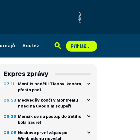
urnajů
Soutěž
Přihlášení
Expres zprávy
07:11
Monfils nadělil Tienovi kanára,
přesto padl
06:53
Medveděv končí v Montrealu
hned na úvodním soupeři
06:26
Menšík se na postup do třetího
kola nadřel
06:05
Noskové první zápas po
Wimbledonu nevyšel