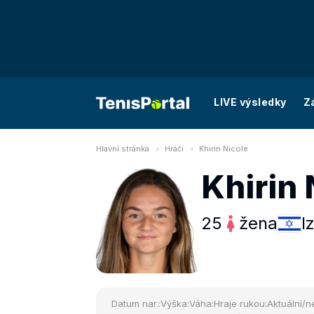
LIVE výsledky
Z
Hlavní stránka
Hráči
Khirin Nicole
Khirin 
25
žena
I
Datum nar.:
Výška:
Váha:
Hraje rukou:
Aktuální/ne