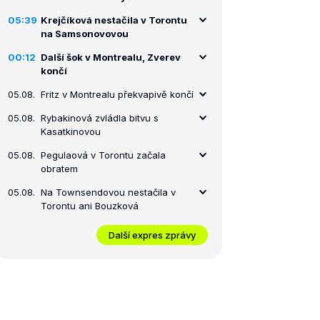
05:39
Krejčíková nestačila v Torontu
na Samsonovovou
00:12
Další šok v Montrealu, Zverev
končí
05.08.
Fritz v Montrealu překvapivě končí
05.08.
Rybakinová zvládla bitvu s
Kasatkinovou
05.08.
Pegulaová v Torontu začala
obratem
05.08.
Na Townsendovou nestačila v
Torontu ani Bouzková
Další expres zprávy