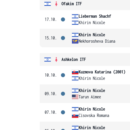
Ofakim ITF
Lieberman Shachf
17.10.
Khirin Nicole
Khirin Nicole
15.10.
Nekhorosheva Diana
Ashkelon ITF
Kuzmova Katarina (2001)
10.10.
Khirin Nicole
Khirin Nicole
09.10.
Tarun Aimee
Khirin Nicole
07.10.
Cisovska Romana
Khirin Nicole