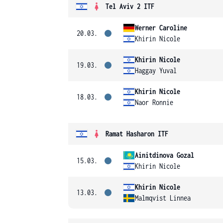
Tel Aviv 2 ITF
Werner Caroline
20.03.
Khirin Nicole
Khirin Nicole
19.03.
Haggay Yuval
Khirin Nicole
18.03.
Naor Ronnie
Ramat Hasharon ITF
Ainitdinova Gozal
15.03.
Khirin Nicole
Khirin Nicole
13.03.
Malmqvist Linnea