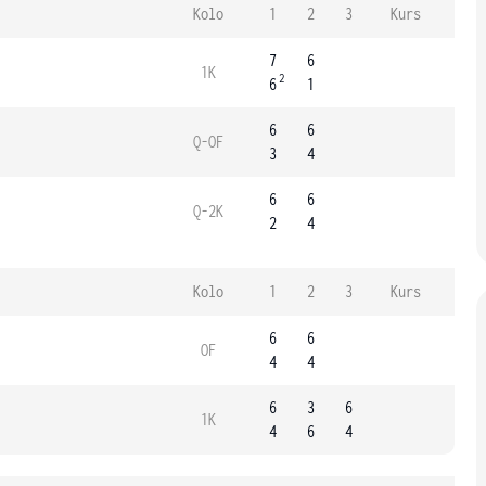
Kolo
1
2
3
Kurs
7
6
1K
2
6
1
6
6
Q-OF
3
4
6
6
Q-2K
2
4
Kolo
1
2
3
Kurs
6
6
OF
4
4
6
3
6
1K
4
6
4