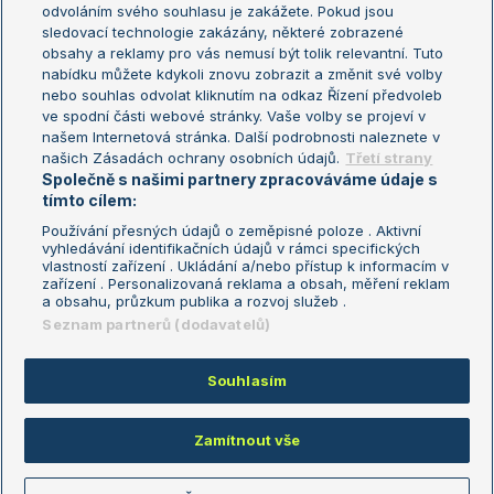
odvoláním svého souhlasu je zakážete. Pokud jsou
Turnaj mistrů
sledovací technologie zakázány, některé zobrazené
Turnaj mistryň
obsahy a reklamy pro vás nemusí být tolik relevantní. Tuto
Aktualní trendy
nabídku můžete kdykoli znovu zobrazit a změnit své volby
nebo souhlas odvolat kliknutím na odkaz Řízení předvoleb
ve spodní části webové stránky. Vaše volby se projeví v
Fotbalové přestupy
našem Internetová stránka. Další podrobnosti naleznete v
Livesport Daily
našich Zásadách ochrany osobních údajů.
Třetí strany
Společně s našimi partnery zpracováváme údaje s
LS Prague Open
tímto cílem:
Používání přesných údajů o zeměpisné poloze . Aktivní
vyhledávání identifikačních údajů v rámci specifických
vlastností zařízení . Ukládání a/nebo přístup k informacím v
Podmínky užití
Nastavení soukromí
zařízení . Personalizovaná reklama a obsah, měření reklam
GDPR a žurnalistika
Reklama
a obsahu, průzkum publika a rozvoj služeb .
Informace o zpracování osobních
Kontakt
Seznam partnerů (dodavatelů)
údajů
Tiráž
Souhlasím
Copyright © 2008-2026 TenisPortal.cz. Využíváme zpravodajství ČTK.
Zamítnout vše