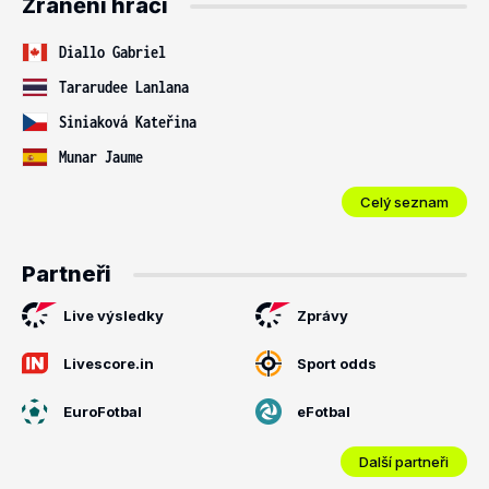
Zranění hráči
Diallo Gabriel
Tararudee Lanlana
Siniaková Kateřina
Munar Jaume
Celý seznam
Partneři
Live výsledky
Zprávy
Livescore.in
Sport odds
EuroFotbal
eFotbal
Další partneři