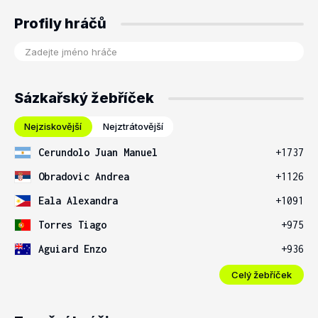
Profily hráčů
Sázkařský žebříček
Nejziskovější
Nejztrátovější
Cerundolo Juan Manuel
+1737
Obradovic Andrea
+1126
Eala Alexandra
+1091
Torres Tiago
+975
Aguiard Enzo
+936
Celý žebříček