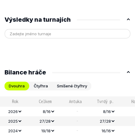
Výsledky na turnajích
Bilance hráče
Dvouhra
Čtyřhra
Smíšené čtyřhry
Rok
Celkem
Antuka
Tvrdý p.
H
-
2026
8/16
8/16
-
2025
27/28
27/28
-
2024
19/18
16/16