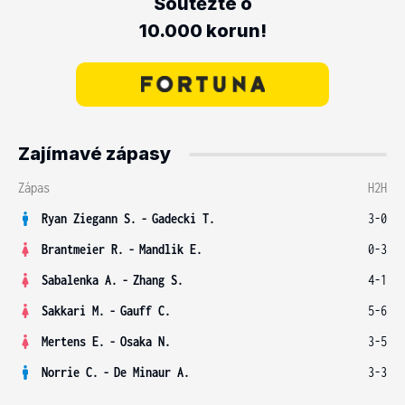
Soutěžte o
10.000 korun!
Zajímavé zápasy
Zápas
H2H
Ryan Ziegann S.
-
Gadecki T.
3-0
Brantmeier R.
-
Mandlik E.
0-3
Sabalenka A.
-
Zhang S.
4-1
Sakkari M.
-
Gauff C.
5-6
Mertens E.
-
Osaka N.
3-5
Norrie C.
-
De Minaur A.
3-3