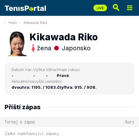
Hráči
Kikawada Riko
Kikawada Riko
žena
Japonsko
Datum nar.:
Výška:
Váha:
Hraje rukou:
-
-
-
Pravá
Aktuální/nejvyšší umístění:
dvouhra: 1195. / 1083.
čtyřhra: 915. / 908.
Příští zápas
Turnaj a zápas
Kurs
Žádné nadcházející zápasy.