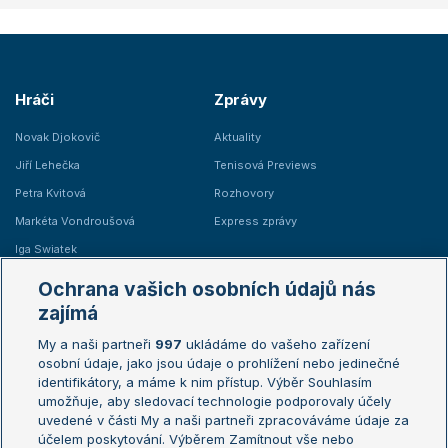
Hráči
Zprávy
Novak Djokovič
Aktuality
Jiří Lehečka
Tenisová Previews
Petra Kvitová
Rozhovory
Markéta Vondroušová
Express zprávy
Iga Swiatek
Marie Bouzková
Ochrana vašich osobních údajů nás
Žebříčky
Kalendář turnajů
zajímá
My a naši partneři
997
ukládáme do vašeho zařízení
Žebříček ATP (muži)
Australian Open
osobní údaje, jako jsou údaje o prohlížení nebo jedinečné
Žebříček WTA (ženy)
French Open
identifikátory, a máme k nim přístup. Výběr Souhlasím
umožňuje, aby sledovací technologie podporovaly účely
Sázkařský žebříček
Wimbledon
uvedené v části My a naši partneři zpracováváme údaje za
US Open
účelem poskytování. Výběrem Zamítnout vše nebo