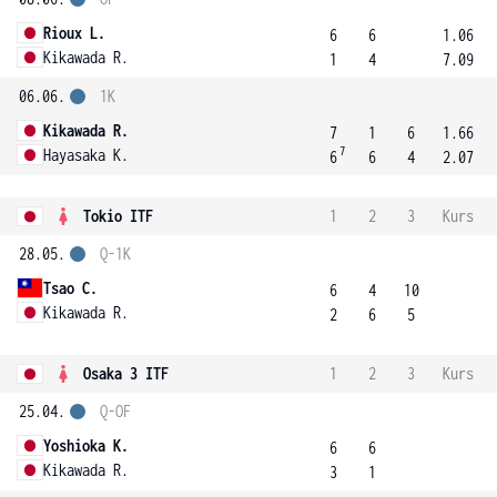
Rioux L.
6
6
1.06
Kikawada R.
1
4
7.09
06.06.
1K
Kikawada R.
7
1
6
1.66
7
Hayasaka K.
6
6
4
2.07
Tokio ITF
1
2
3
Kurs
28.05.
Q-1K
Tsao C.
6
4
10
Kikawada R.
2
6
5
Osaka 3 ITF
1
2
3
Kurs
25.04.
Q-OF
Yoshioka K.
6
6
Kikawada R.
3
1