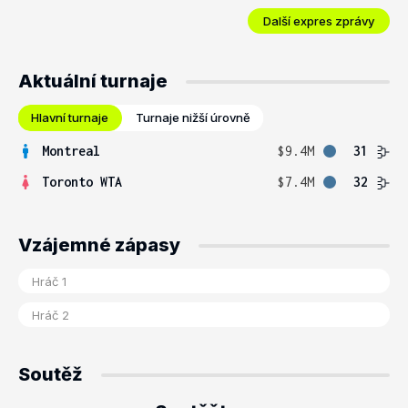
Další expres zprávy
Aktuální turnaje
Hlavní turnaje
Turnaje nižší úrovně
Montreal
$9.4M
31
Toronto WTA
$7.4M
32
Vzájemné zápasy
Soutěž