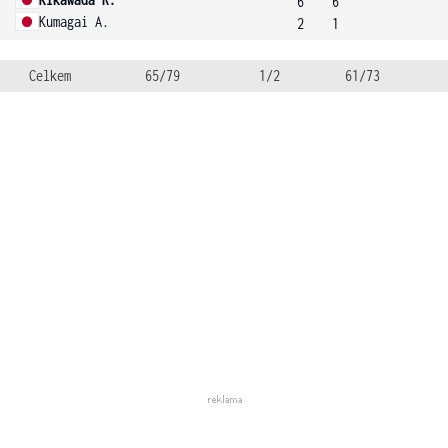
6
6
Kumagai A.
2
1
Celkem
65/79
1/2
61/73