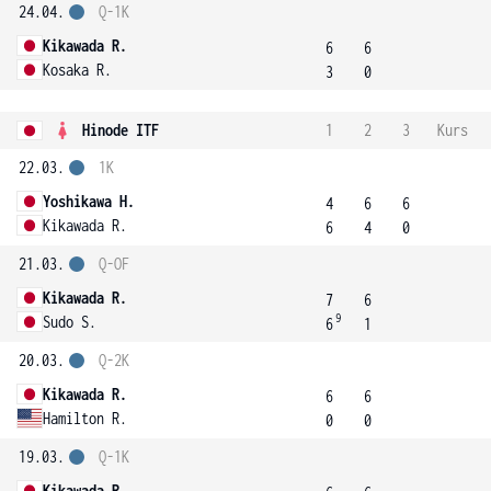
24.04.
Q-1K
Kikawada R.
6
6
Kosaka R.
3
0
Hinode ITF
1
2
3
Kurs
22.03.
1K
Yoshikawa H.
4
6
6
Kikawada R.
6
4
0
21.03.
Q-OF
Kikawada R.
7
6
9
Sudo S.
6
1
20.03.
Q-2K
Kikawada R.
6
6
Hamilton R.
0
0
19.03.
Q-1K
Kikawada R.