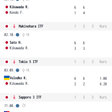
Kikawada R.
6
6
Kondo F.
1
4
Makinohara ITF
1
2
3
Kurs
02.10.
Q-1K
Sato H.
6
6
Kikawada R.
3
3
Tokio 5 ITF
1
2
3
Kurs
03.09.
Q-1K
Volodko K.
6
6
1.08
Kikawada R.
2
2
6.28
Sapporo 3 ITF
1
2
3
Kurs
11.08.
ČF