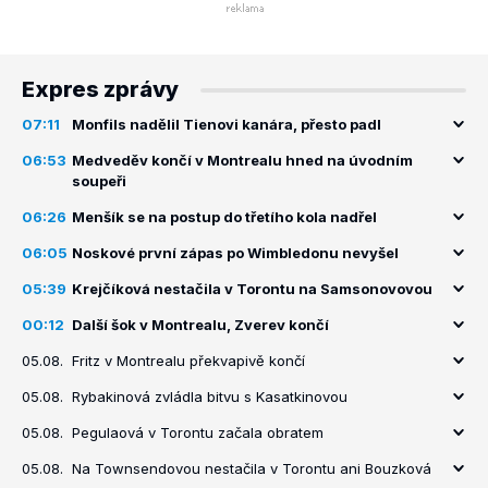
Expres zprávy
07:11
Monfils nadělil Tienovi kanára, přesto padl
06:53
Medveděv končí v Montrealu hned na úvodním
soupeři
06:26
Menšík se na postup do třetího kola nadřel
06:05
Noskové první zápas po Wimbledonu nevyšel
05:39
Krejčíková nestačila v Torontu na Samsonovovou
00:12
Další šok v Montrealu, Zverev končí
05.08.
Fritz v Montrealu překvapivě končí
05.08.
Rybakinová zvládla bitvu s Kasatkinovou
05.08.
Pegulaová v Torontu začala obratem
05.08.
Na Townsendovou nestačila v Torontu ani Bouzková