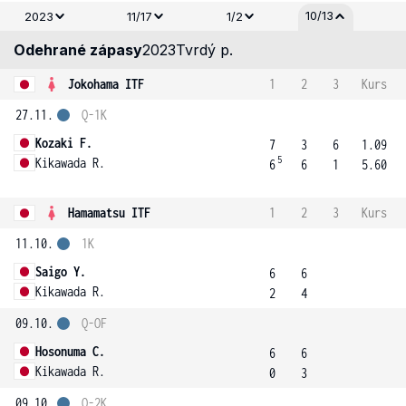
10/13
2023
11/17
1/2
Odehrané zápasy
2023
Tvrdý p.
Jokohama ITF
1
2
3
Kurs
27.11.
Q-1K
Kozaki F.
7
3
6
1.09
5
Kikawada R.
6
6
1
5.60
Hamamatsu ITF
1
2
3
Kurs
11.10.
1K
Saigo Y.
6
6
Kikawada R.
2
4
09.10.
Q-OF
Hosonuma C.
6
6
Kikawada R.
0
3
09.10.
Q-2K