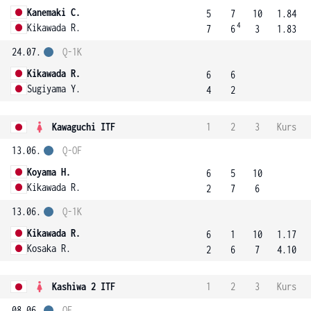
Kanemaki C.
5
7
10
1.84
4
Kikawada R.
7
6
3
1.83
24.07.
Q-1K
Kikawada R.
6
6
Sugiyama Y.
4
2
Kawaguchi ITF
1
2
3
Kurs
13.06.
Q-OF
Koyama H.
6
5
10
Kikawada R.
2
7
6
13.06.
Q-1K
Kikawada R.
6
1
10
1.17
Kosaka R.
2
6
7
4.10
Kashiwa 2 ITF
1
2
3
Kurs
08.06.
OF