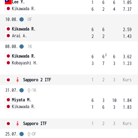
Lee Y.
1
6
6
1.05
Kikawada R.
6
2
4
7.37
10.08.
OF
Kikawada R.
6
6
2.59
Arai A.
2
2
1.43
08.08.
1K
2
Kikawada R.
6
6
6
3.62
Kobayashi H.
3
7
3
1.23
Sapporo 2 ITF
1
2
3
Kurs
31.07.
Q-1K
Miyata M.
6
3
10
1.84
Kikawada R.
1
6
3
1.83
Sapporo ITF
1
2
3
Kurs
25.07.
Q-OF