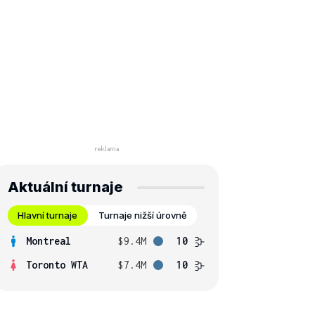
Aktuální turnaje
Hlavní turnaje
Turnaje nižší úrovně
Montreal
$9.4M
10
Toronto WTA
$7.4M
10