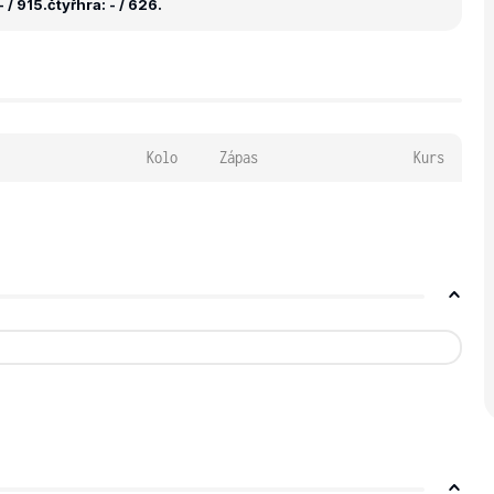
 / 915.
čtyřhra: - / 626.
Kolo
Zápas
Kurs