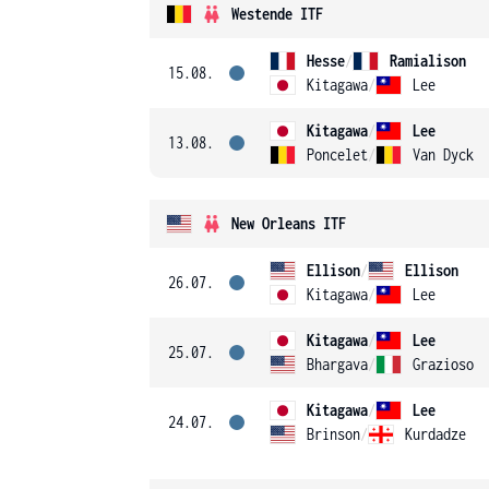
Westende ITF
Hesse
/
Ramialison
15.08.
Kitagawa
/
Lee
Kitagawa
/
Lee
13.08.
Poncelet
/
Van Dyck
New Orleans ITF
Ellison
/
Ellison
26.07.
Kitagawa
/
Lee
Kitagawa
/
Lee
25.07.
Bhargava
/
Grazioso
Kitagawa
/
Lee
24.07.
Brinson
/
Kurdadze