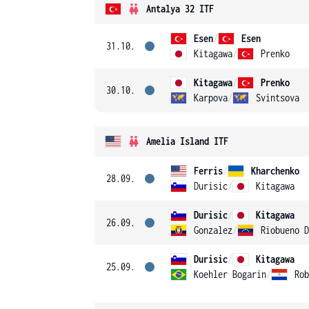
Antalya 32 ITF
Esen
/
Esen
31.10.
Kitagawa
/
Prenko
Kitagawa
/
Prenko
30.10.
Karpova
/
Svintsova
Amelia Island ITF
Ferris
/
Kharchenko
28.09.
Durisic
/
Kitagawa
Durisic
/
Kitagawa
26.09.
Gonzalez
/
Riobueno D
Durisic
/
Kitagawa
25.09.
Koehler Bogarin
/
Rob