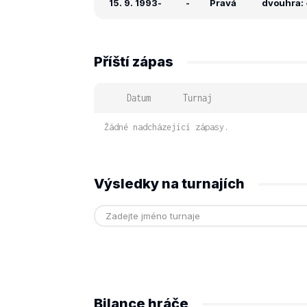
15. 9. 1993
-
-
Pravá
dvouhra: -
Příští zápas
Datum
Turnaj
Žádné nadcházející zápasy.
Výsledky na turnajích
Bilance hráče