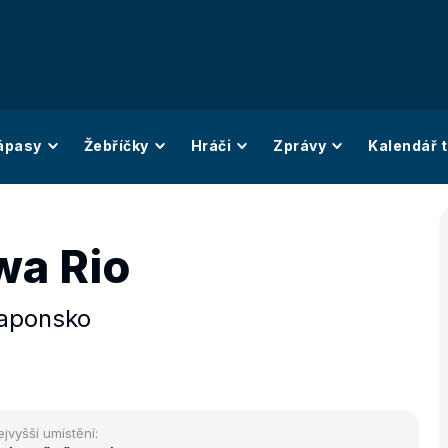
ápasy
Žebříčky
Hráči
Zprávy
Kalendář t
wa Rio
aponsko
ejvyšší umístění: