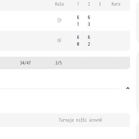
Kolo
1
2
3
Kurs
6
6
ČF
1
3
6
6
OF
0
2
34/47
3/5
-
-
Turnaje nižší úrovně