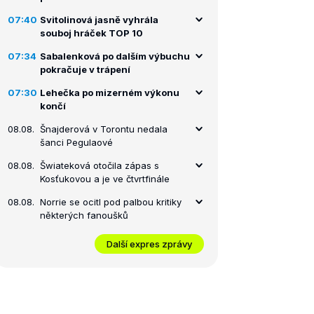
07:40
Svitolinová jasně vyhrála
souboj hráček TOP 10
07:34
Sabalenková po dalším výbuchu
pokračuje v trápení
07:30
Lehečka po mizerném výkonu
končí
08.08.
Šnajderová v Torontu nedala
šanci Pegulaové
08.08.
Šwiateková otočila zápas s
Kosťukovou a je ve čtvrtfinále
08.08.
Norrie se ocitl pod palbou kritiky
některých fanoušků
Další expres zprávy