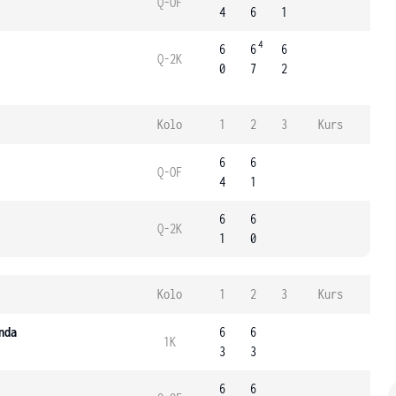
Q-OF
4
6
1
4
6
6
6
Q-2K
0
7
2
Kolo
1
2
3
Kurs
6
6
Q-OF
4
1
6
6
Q-2K
1
0
Kolo
1
2
3
Kurs
nda
6
6
1K
3
3
6
6