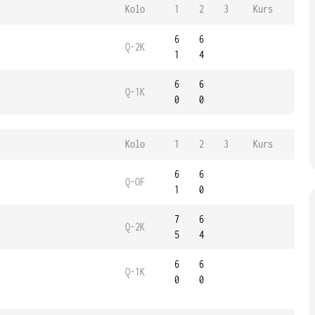
Kolo
1
2
3
Kurs
6
6
Q-2K
1
4
6
6
Q-1K
0
0
Kolo
1
2
3
Kurs
6
6
Q-OF
1
0
7
6
Q-2K
5
4
6
6
Q-1K
0
0