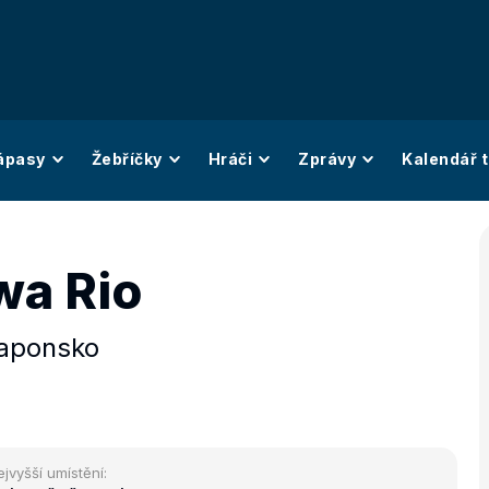
ápasy
Žebříčky
Hráči
Zprávy
Kalendář t
wa Rio
aponsko
ejvyšší umístění: