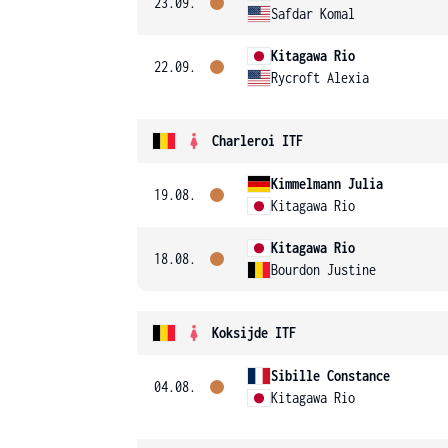
23.09.
Safdar Komal
Kitagawa Rio
22.09.
Rycroft Alexia
Charleroi ITF
Kimmelmann Julia
19.08.
Kitagawa Rio
Kitagawa Rio
18.08.
Bourdon Justine
Koksijde ITF
Sibille Constance
04.08.
Kitagawa Rio