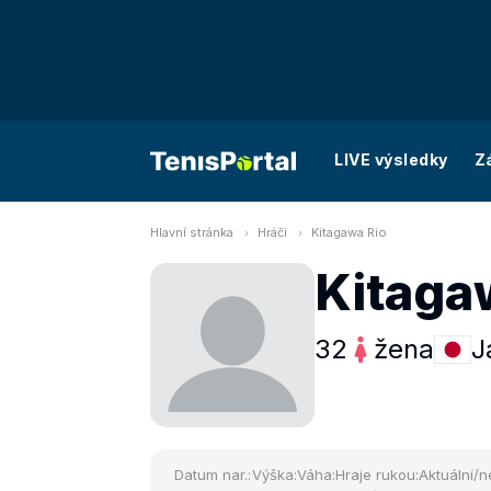
LIVE výsledky
Z
Hlavní stránka
Hráči
Kitagawa Rio
Kitaga
32
žena
J
Datum nar.:
Výška:
Váha:
Hraje rukou:
Aktuální/n