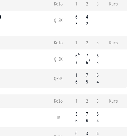
Kolo
1
2
3
Kurs
i
6
4
Q-2K
3
2
Kolo
1
2
3
Kurs
6
6
7
6
Q-3K
6
7
6
3
1
7
6
Q-2K
6
5
4
Kolo
1
2
3
Kurs
3
7
6
1K
5
6
6
4
6
3
6