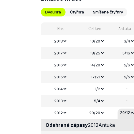
Dvouhra
Čtyřhra
Smíšené čtyřhry
Rok
Celkem
Antuka
2018
10/20
3/4
2017
18/25
5/16
2016
14/20
5/6
2015
17/21
5/5
-
2014
1/2
-
2013
5/4
20/12
2012
29/20
Odehrané zápasy
2012
Antuka