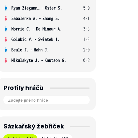
Ryan Ziegann S.
-
Oster S.
5-0
Sabalenka A.
-
Zhang S.
4-1
Norrie C.
-
De Minaur A.
3-3
Golubic V.
-
Swiatek I.
1-3
Beale J.
-
Hahn J.
2-0
Mikulskyte J.
-
Knutson G.
0-2
Profily hráčů
Sázkařský žebříček