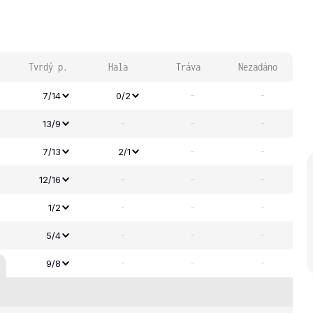
Tvrdý p.
Hala
Tráva
Nezadáno
-
-
7/14
0/2
-
-
-
13/9
-
-
7/13
2/1
-
-
-
12/16
-
-
-
1/2
-
-
-
5/4
-
-
-
9/8