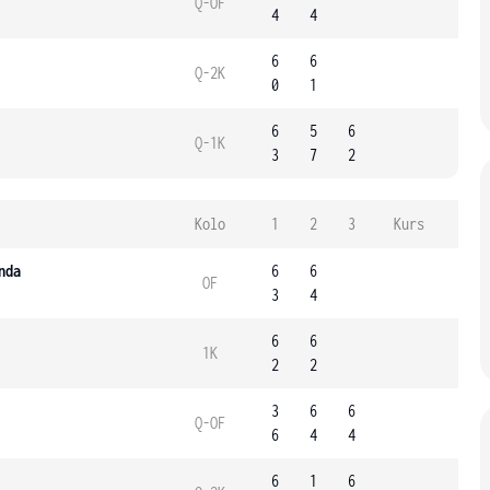
Q-OF
4
4
6
6
Q-2K
0
1
6
5
6
Q-1K
3
7
2
Kolo
1
2
3
Kurs
nda
6
6
OF
3
4
6
6
1K
2
2
3
6
6
Q-OF
6
4
4
6
1
6