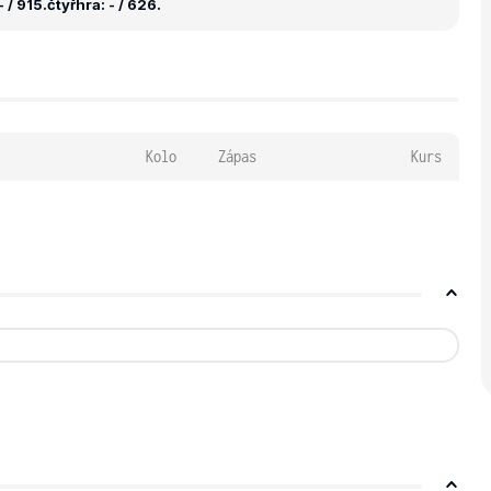
 / 915.
čtyřhra: - / 626.
Kolo
Zápas
Kurs