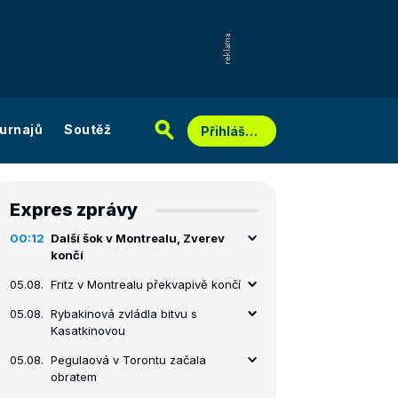
urnajů
Soutěž
Přihlášení
Expres zprávy
00:12
Další šok v Montrealu, Zverev
končí
05.08.
Fritz v Montrealu překvapivě končí
05.08.
Rybakinová zvládla bitvu s
Kasatkinovou
05.08.
Pegulaová v Torontu začala
obratem