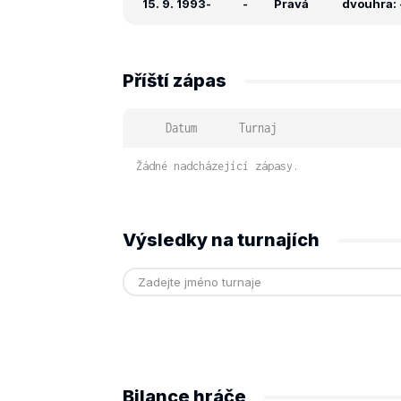
15. 9. 1993
-
-
Pravá
dvouhra: -
Příští zápas
Datum
Turnaj
Žádné nadcházející zápasy.
Výsledky na turnajích
Bilance hráče