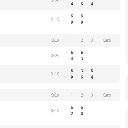
Q-2K
4
6
4
6
6
Q-1K
0
0
Kolo
1
2
3
Kurs
6
6
Q-2K
4
3
6
3
6
Q-1K
0
6
4
Kolo
1
2
3
Kurs
6
6
Q-1K
2
0