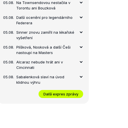
05.08.
Na Townsendovou nestačila v
Torontu ani Bouzková
05.08.
Další ocenění pro legendárního
Federera
05.08.
Sinner znovu zamířil na lékařské
vyšetření
05.08.
Plíšková, Nosková a další Češi
nastoupí na Masters
05.08.
Alcaraz nebude hrát ani v
Cincinnati
05.08.
Sabalenková slaví na úvod
klidnou výhru
Další expres zprávy