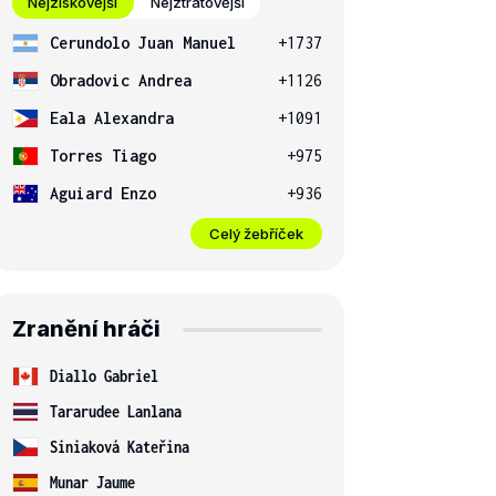
Nejziskovější
Nejztrátovější
Cerundolo Juan Manuel
+1737
Obradovic Andrea
+1126
Eala Alexandra
+1091
Torres Tiago
+975
Aguiard Enzo
+936
Celý žebříček
Zranění hráči
Diallo Gabriel
Tararudee Lanlana
Siniaková Kateřina
Munar Jaume