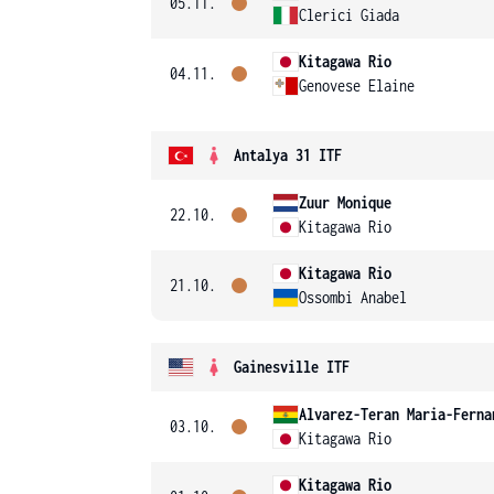
05.11.
Clerici Giada
Kitagawa Rio
04.11.
Genovese Elaine
Antalya 31 ITF
Zuur Monique
22.10.
Kitagawa Rio
Kitagawa Rio
21.10.
Ossombi Anabel
Gainesville ITF
Alvarez-Teran Maria-Ferna
03.10.
Kitagawa Rio
Kitagawa Rio