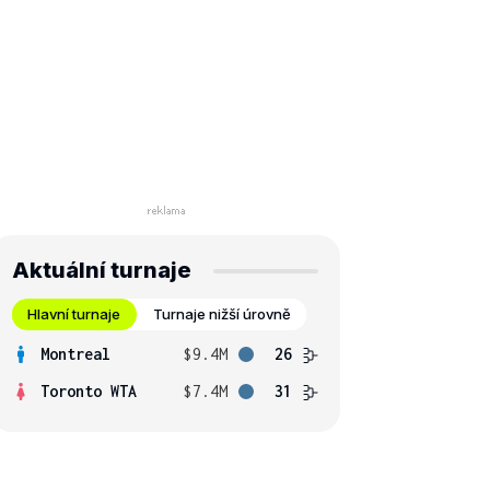
Aktuální turnaje
Hlavní turnaje
Turnaje nižší úrovně
Montreal
$9.4M
26
Toronto WTA
$7.4M
31