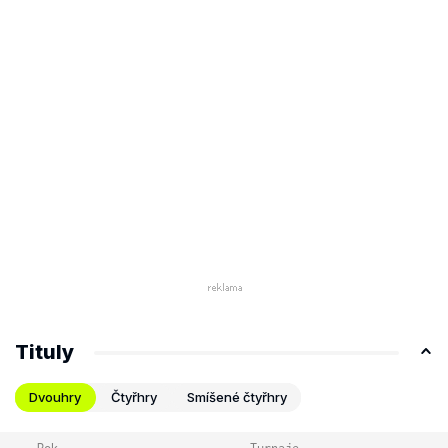
Tituly
Dvouhry
Čtyřhry
Smíšené čtyřhry