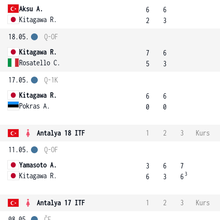
Aksu A.
6
6
Kitagawa R.
2
3
18.05.
Q-OF
Kitagawa R.
7
6
Rosatello C.
5
3
17.05.
Q-1K
Kitagawa R.
6
6
Pokras A.
0
0
Antalya 18 ITF
1
2
3
Kurs
11.05.
Q-OF
Yamasoto A.
3
6
7
3
Kitagawa R.
6
3
6
Antalya 17 ITF
1
2
3
Kurs
08.05.
ČF