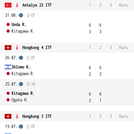
Antalya 22 ITF
1
2
3
Kurs
31.08.
Q-OF
Ueda R.
6
6
Kitagawa R.
3
3
Hongkong 4 ITF
1
2
3
Kurs
26.07.
Q-OF
Shlomo K.
6
6
Kitagawa R.
2
2
25.07.
Q-1K
Kitagawa R.
6
6
Ogata H.
2
1
Hongkong 3 ITF
1
2
3
Kurs
19.07.
Q-OF