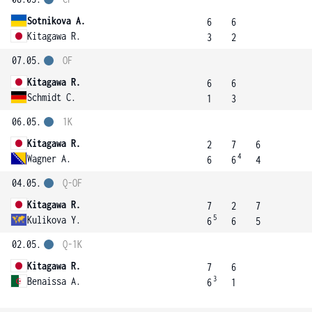
Sotnikova A.
6
6
Kitagawa R.
3
2
07.05.
OF
Kitagawa R.
6
6
Schmidt C.
1
3
06.05.
1K
Kitagawa R.
2
7
6
4
Wagner A.
6
6
4
04.05.
Q-OF
Kitagawa R.
7
2
7
5
Kulikova Y.
6
6
5
02.05.
Q-1K
Kitagawa R.
7
6
3
Benaissa A.
6
1