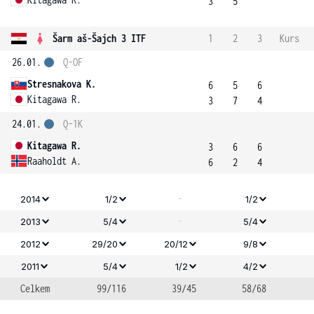
3
5
Šarm aš-Šajch 3 ITF
1
2
3
Kurs
26.01.
Q-OF
Stresnakova K.
6
5
6
Kitagawa R.
3
7
4
24.01.
Q-1K
Kitagawa R.
3
6
6
Raaholdt A.
6
2
4
-
2014
1/2
1/2
-
2013
5/4
5/4
2012
29/20
20/12
9/8
2011
5/4
1/2
4/2
Celkem
99/116
39/45
58/68