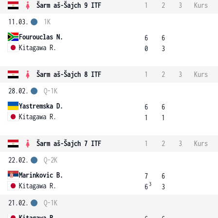
Šarm aš-Šajch 9 ITF
1
2
3
Kurs
11.03.
1K
Fourouclas N.
6
6
Kitagawa R.
0
3
Šarm aš-Šajch 8 ITF
1
2
3
Kurs
28.02.
Q-1K
Yastremska D.
6
6
Kitagawa R.
1
1
Šarm aš-Šajch 7 ITF
1
2
3
Kurs
22.02.
Q-2K
Marinkovic B.
7
6
3
Kitagawa R.
6
3
21.02.
Q-1K
Kitagawa R.