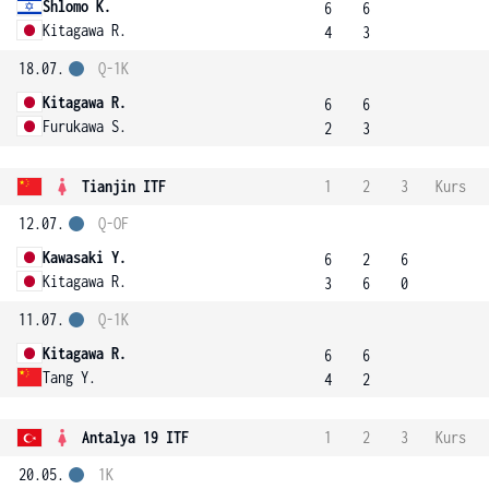
Shlomo K.
6
6
Kitagawa R.
4
3
18.07.
Q-1K
Kitagawa R.
6
6
Furukawa S.
2
3
Tianjin ITF
1
2
3
Kurs
12.07.
Q-OF
Kawasaki Y.
6
2
6
Kitagawa R.
3
6
0
11.07.
Q-1K
Kitagawa R.
6
6
Tang Y.
4
2
Antalya 19 ITF
1
2
3
Kurs
20.05.
1K