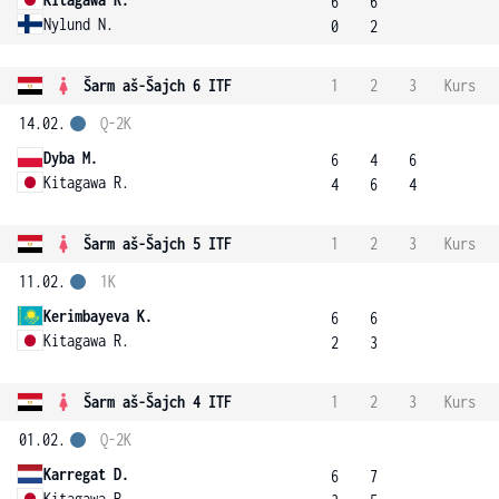
6
6
Nylund N.
0
2
Šarm aš-Šajch 6 ITF
1
2
3
Kurs
14.02.
Q-2K
Dyba M.
6
4
6
Kitagawa R.
4
6
4
Šarm aš-Šajch 5 ITF
1
2
3
Kurs
11.02.
1K
Kerimbayeva K.
6
6
Kitagawa R.
2
3
Šarm aš-Šajch 4 ITF
1
2
3
Kurs
01.02.
Q-2K
Karregat D.
6
7
Kitagawa R.