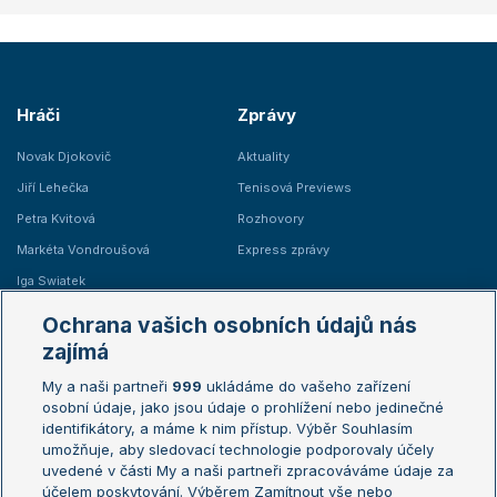
Hráči
Zprávy
Novak Djokovič
Aktuality
Jiří Lehečka
Tenisová Previews
Petra Kvitová
Rozhovory
Markéta Vondroušová
Express zprávy
Iga Swiatek
Marie Bouzková
Ochrana vašich osobních údajů nás
Žebříčky
Kalendář turnajů
zajímá
My a naši partneři
999
ukládáme do vašeho zařízení
Žebříček ATP (muži)
Australian Open
osobní údaje, jako jsou údaje o prohlížení nebo jedinečné
Žebříček WTA (ženy)
French Open
identifikátory, a máme k nim přístup. Výběr Souhlasím
umožňuje, aby sledovací technologie podporovaly účely
Sázkařský žebříček
Wimbledon
uvedené v části My a naši partneři zpracováváme údaje za
US Open
účelem poskytování. Výběrem Zamítnout vše nebo