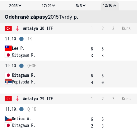
12/16
2015
17/21
5/5
Odehrané zápasy
2015
Tvrdý p.
Antalya 30 ITF
1
2
3
Kurs
21.10.
1K
Lee P.
6
6
Kitagawa R.
3
3
19.10.
Q-OF
Kitagawa R.
6
6
Popivoda M.
4
0
Antalya 29 ITF
1
2
3
Kurs
11.10.
Q-1K
Detiuc A.
6
6
Kitagawa R.
2
3