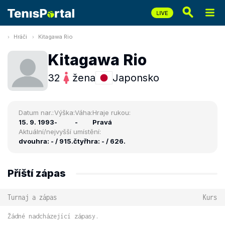
Hráči
Kitagawa Rio
Kitagawa Rio
32
žena
Japonsko
Datum nar.:
Výška:
Váha:
Hraje rukou:
15. 9. 1993
-
-
Pravá
Aktuální/nejvyšší umístění:
dvouhra: - / 915.
čtyřhra: - / 626.
Příští zápas
Turnaj a zápas
Kurs
Žádné nadcházející zápasy.