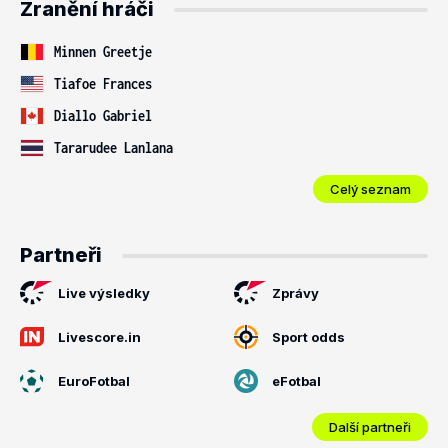
Zranění hráči
Minnen Greetje
Tiafoe Frances
Diallo Gabriel
Tararudee Lanlana
Celý seznam
Partneři
Live výsledky
Zprávy
Livescore.in
Sport odds
EuroFotbal
eFotbal
Další partneři