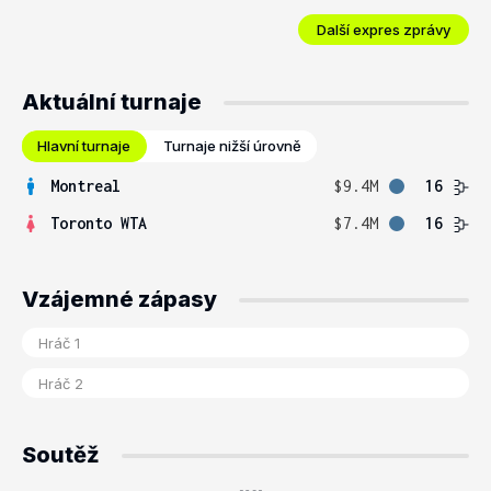
Další expres zprávy
Aktuální turnaje
Hlavní turnaje
Turnaje nižší úrovně
Montreal
$9.4M
16
Toronto WTA
$7.4M
16
Vzájemné zápasy
Soutěž