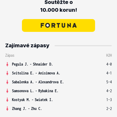
Soutěžte o
10.000 korun!
Zajímavé zápasy
Zápas
H2H
Pegula J.
-
Shnaider D.
4-0
Svitolina E.
-
Anisimova A.
4-1
Sabalenka A.
-
Alexandrova E.
5-4
Samsonova L.
-
Rybakina E.
4-2
Kostyuk M.
-
Swiatek I.
1-3
Zhang J.
-
Zhu C.
2-2