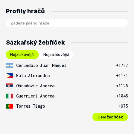
Profily hráčů
Sázkařský žebříček
Nejziskovější
Nejztrátovější
Cerundolo Juan Manuel
+1737
Eala Alexandra
+1131
Obradovic Andrea
+1126
Guerrieri Andrea
+1045
Torres Tiago
+975
Celý žebříček