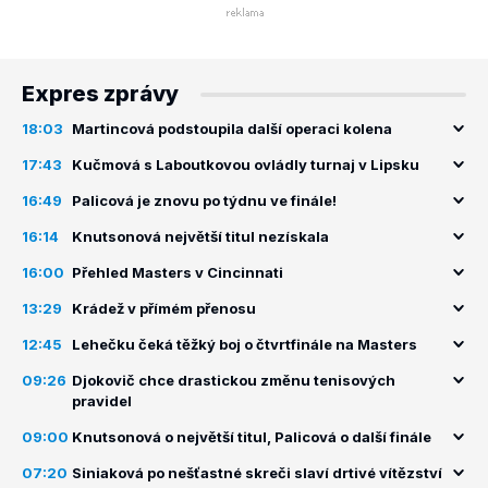
Expres zprávy
18:03
Martincová podstoupila další operaci kolena
17:43
Kučmová s Laboutkovou ovládly turnaj v Lipsku
16:49
Palicová je znovu po týdnu ve finále!
16:14
Knutsonová největší titul nezískala
16:00
Přehled Masters v Cincinnati
13:29
Krádež v přímém přenosu
12:45
Lehečku čeká těžký boj o čtvrtfinále na Masters
09:26
Djokovič chce drastickou změnu tenisových
pravidel
09:00
Knutsonová o největší titul, Palicová o další finále
07:20
Siniaková po nešťastné skreči slaví drtivé vítězství