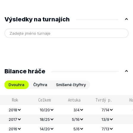
Výsledky na turnajích
Bilance hráče
Dvouhra
Čtyřhra
Smíšené čtyřhry
Rok
Celkem
Antuka
Tvrdý p.
H
2018
10/20
3/4
7/14
2017
18/25
5/16
13/9
2016
14/20
5/6
7/13