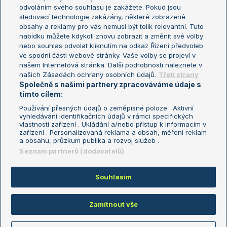
odvoláním svého souhlasu je zakážete. Pokud jsou
Turnaj mistrů
sledovací technologie zakázány, některé zobrazené
Turnaj mistryň
obsahy a reklamy pro vás nemusí být tolik relevantní. Tuto
Aktualní trendy
nabídku můžete kdykoli znovu zobrazit a změnit své volby
nebo souhlas odvolat kliknutím na odkaz Řízení předvoleb
ve spodní části webové stránky. Vaše volby se projeví v
Fotbalové přestupy
našem Internetová stránka. Další podrobnosti naleznete v
Livesport Daily
našich Zásadách ochrany osobních údajů.
Třetí strany
Společně s našimi partnery zpracováváme údaje s
LS Prague Open
tímto cílem:
Používání přesných údajů o zeměpisné poloze . Aktivní
vyhledávání identifikačních údajů v rámci specifických
vlastností zařízení . Ukládání a/nebo přístup k informacím v
Podmínky užití
Nastavení soukromí
zařízení . Personalizovaná reklama a obsah, měření reklam
GDPR a žurnalistika
Reklama
a obsahu, průzkum publika a rozvoj služeb .
Informace o zpracování osobních
Kontakt
Seznam partnerů (dodavatelů)
údajů
Tiráž
Souhlasím
Copyright © 2008-2026 TenisPortal.cz. Využíváme zpravodajství ČTK.
Zamítnout vše