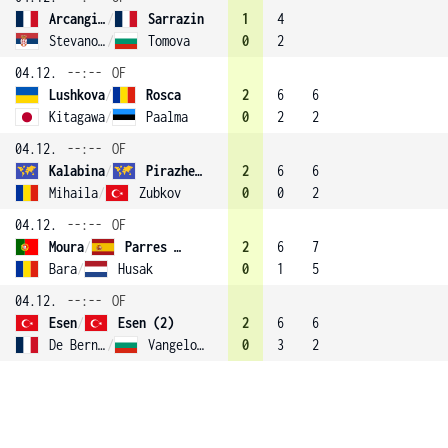
Arcangioli
/
Sarrazin
1
4
Stevanovic
/
Tomova
0
2
04.12.
--:--
OF
Lushkova
/
Rosca
2
6
6
Kitagawa
/
Paalma
0
2
2
04.12.
--:--
OF
Kalabina
/
Pirazhenka (3)
2
6
6
Mihaila
/
Zubkov
0
0
2
04.12.
--:--
OF
Moura
/
Parres Azcoitia
2
6
7
Bara
/
Husak
0
1
5
04.12.
--:--
OF
Esen
/
Esen (2)
2
6
6
De Bernardi
/
Vangelova
0
3
2