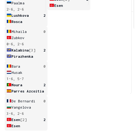
Paalma
Esen
2-6, 2-6
3
Lushkova
2
Rosca
Mihaila
0
Zubkov
0-6, 2-6
Kalabina
[3]
2
Pirazhenka
Bara
0
Husak
1-6, 5-7
Moura
2
Parres Azcoitia
De Bernardi
0
Vangelova
3-6, 2-6
Esen
[2]
2
Esen