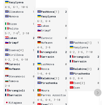
Vasylyeva
4-6, 6-1, 10-6
Glimakova
1
Pashkova
[1]
2
Monova
Vasylyeva
6-2, 6-4
Bizzo
1
Lukas
0
Polito
Srimpf
5
5-7, 7-6
, 2-10
Lukas
2
Curovic
0
Srimpf
Hofmann
Pashkova
[1]
1
4-6, 2-6
Vasylyeva
Isaeva
[4]
1
Arcangioli
2
6-2, 3-6, 7-10
Kirillova
Sarrazin
Arcangioli
2
6-2, 2-6, 6-10
Sarrazin
Curovic
2
Lushkova
0
Hofmann
Rosca
Kalabina
[3]
2
1-6, 4-6
Pirazhenka
Stevanovic
0
Kalabina
[3]
2
6-2, 6-4
Tomova
Pirazhenka
Esen
[2]
0
2-4
Esen
Arcangioli
1
Moura
1
Sarrazin
Parres Azcoitia
4-6, 6-4, 7-10
Kitagawa
0
Esen
[2]
2