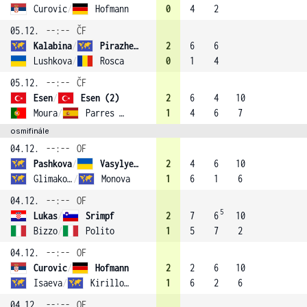
Curovic
/
Hofmann
0
4
2
05.12.
--:--
ČF
Kalabina
/
Pirazhenka (3)
2
6
6
Lushkova
/
Rosca
0
1
4
05.12.
--:--
ČF
Esen
/
Esen (2)
2
6
4
10
Moura
/
Parres Azcoitia
1
4
6
7
osmifinále
04.12.
--:--
OF
Pashkova
/
Vasylyeva (1)
2
4
6
10
Glimakova
/
Monova
1
6
1
6
04.12.
--:--
OF
5
Lukas
/
Srimpf
2
7
6
10
Bizzo
/
Polito
1
5
7
2
04.12.
--:--
OF
Curovic
/
Hofmann
2
2
6
10
Isaeva
/
Kirillova (4)
1
6
2
6
04.12.
--:--
OF