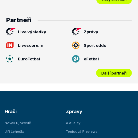
Partneři
Live výsledky
Zprávy
Livescore.in
Sport odds
EuroFotbal
eFotbal
Další partneři
Hráči
Zprávy
Novak Djokovič
Aktuality
Jiří Lehečka
Tenisová Previews