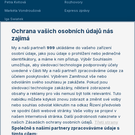
Petra Kvitová
Rozhovory
Markéta Vondroušová
Express zprávy
Iga Swiatek
Marie Bouzková
Ochrana vašich osobních údajů nás
Žebříčky
Kalendář turnajů
zajímá
My a naši partneři
999
ukládáme do vašeho zařízení
Žebříček ATP (muži)
Australian Open
osobní údaje, jako jsou údaje o prohlížení nebo jedinečné
Žebříček WTA (ženy)
French Open
identifikátory, a máme k nim přístup. Výběr Souhlasím
umožňuje, aby sledovací technologie podporovaly účely
Sázkařský žebříček
Wimbledon
uvedené v části My a naši partneři zpracováváme údaje za
US Open
účelem poskytování. Výběrem Zamítnout vše nebo
odvoláním svého souhlasu je zakážete. Pokud jsou
Turnaj mistrů
sledovací technologie zakázány, některé zobrazené
Turnaj mistryň
obsahy a reklamy pro vás nemusí být tolik relevantní. Tuto
Aktualní trendy
nabídku můžete kdykoli znovu zobrazit a změnit své volby
nebo souhlas odvolat kliknutím na odkaz Řízení předvoleb
ve spodní části webové stránky. Vaše volby se projeví v
Fotbalové přestupy
našem Internetová stránka. Další podrobnosti naleznete v
Livesport Daily
našich Zásadách ochrany osobních údajů.
Třetí strany
Společně s našimi partnery zpracováváme údaje s
LS Prague Open
tímto cílem: