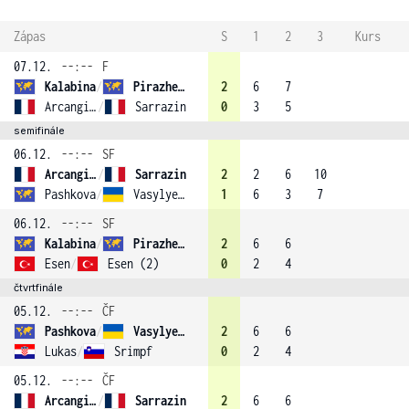
Zápas
S
1
2
3
Kurs
07.12.
--:--
F
Kalabina
/
Pirazhenka (3)
2
6
7
Arcangioli
/
Sarrazin
0
3
5
semifinále
06.12.
--:--
SF
Arcangioli
/
Sarrazin
2
2
6
10
Pashkova
/
Vasylyeva (1)
1
6
3
7
06.12.
--:--
SF
Kalabina
/
Pirazhenka (3)
2
6
6
Esen
/
Esen (2)
0
2
4
čtvrtfinále
05.12.
--:--
ČF
Pashkova
/
Vasylyeva (1)
2
6
6
Lukas
/
Srimpf
0
2
4
05.12.
--:--
ČF
Arcangioli
/
Sarrazin
2
6
6