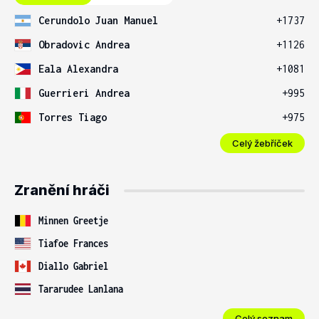
Cerundolo Juan Manuel
+1737
Obradovic Andrea
+1126
Eala Alexandra
+1081
Guerrieri Andrea
+995
Torres Tiago
+975
Celý žebříček
Zranění hráči
Minnen Greetje
Tiafoe Frances
Diallo Gabriel
Tararudee Lanlana
Celý seznam