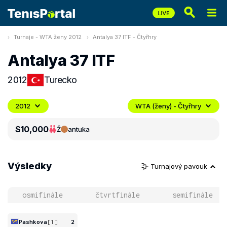
Turnaje - WTA ženy 2012
Antalya 37 ITF - Čtyřhry
Antalya 37 ITF
2012
Turecko
2012
WTA (ženy) - Čtyřhry
$10,000
Ž
antuka
Výsledky
Turnajový pavouk
osmifinále
čtvrtfinále
semifinále
Pashkova
[1]
2