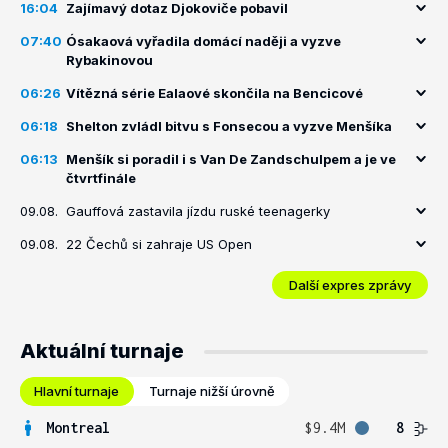
16:04
Zajímavý dotaz Djokoviče pobavil
07:40
Ósakaová vyřadila domácí naději a vyzve
Rybakinovou
06:26
Vítězná série Ealaové skončila na Bencicové
06:18
Shelton zvládl bitvu s Fonsecou a vyzve Menšíka
06:13
Menšík si poradil i s Van De Zandschulpem a je ve
čtvrtfinále
09.08.
Gauffová zastavila jízdu ruské teenagerky
09.08.
22 Čechů si zahraje US Open
Další expres zprávy
Aktuální turnaje
Hlavní turnaje
Turnaje nižší úrovně
Montreal
$9.4M
8