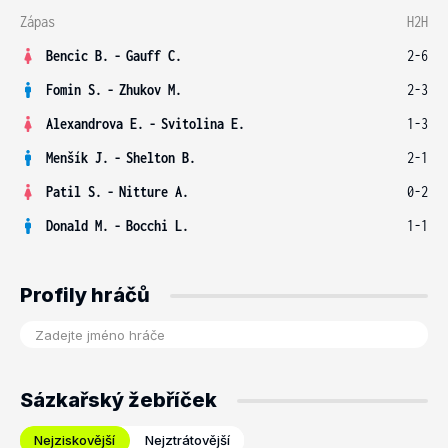
Zápas
H2H
Bencic B.
-
Gauff C.
2-6
Fomin S.
-
Zhukov M.
2-3
Alexandrova E.
-
Svitolina E.
1-3
Menšík J.
-
Shelton B.
2-1
Patil S.
-
Nitture A.
0-2
Donald M.
-
Bocchi L.
1-1
Profily hráčů
Sázkařský žebříček
Nejziskovější
Nejztrátovější