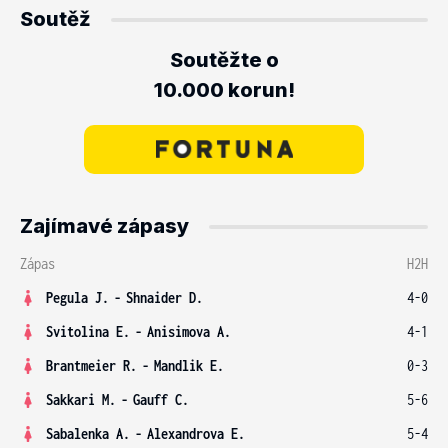
Soutěž
Soutěžte o
10.000 korun!
Zajímavé zápasy
Zápas
H2H
Pegula J.
-
Shnaider D.
4-0
Svitolina E.
-
Anisimova A.
4-1
Brantmeier R.
-
Mandlik E.
0-3
Sakkari M.
-
Gauff C.
5-6
Sabalenka A.
-
Alexandrova E.
5-4