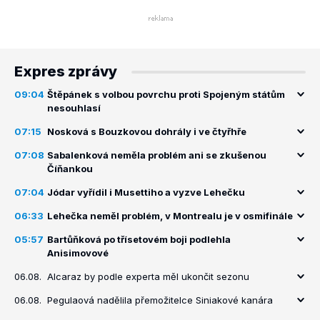
Expres zprávy
09:04
Štěpánek s volbou povrchu proti Spojeným státům
nesouhlasí
07:15
Nosková s Bouzkovou dohrály i ve čtyřhře
07:08
Sabalenková neměla problém ani se zkušenou
Číňankou
07:04
Jódar vyřídil i Musettiho a vyzve Lehečku
06:33
Lehečka neměl problém, v Montrealu je v osmifinále
05:57
Bartůňková po třísetovém boji podlehla
Anisimovové
06.08.
Alcaraz by podle experta měl ukončit sezonu
06.08.
Pegulaová nadělila přemožitelce Siniakové kanára