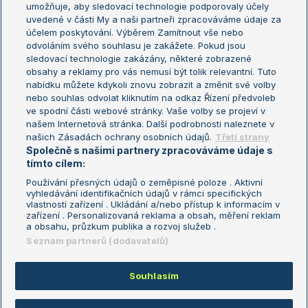
umožňuje, aby sledovací technologie podporovaly účely
Sázkařský žebříček
Wimbledon
uvedené v části My a naši partneři zpracováváme údaje za
US Open
účelem poskytování. Výběrem Zamítnout vše nebo
odvoláním svého souhlasu je zakážete. Pokud jsou
Turnaj mistrů
sledovací technologie zakázány, některé zobrazené
Turnaj mistryň
obsahy a reklamy pro vás nemusí být tolik relevantní. Tuto
Aktualní trendy
nabídku můžete kdykoli znovu zobrazit a změnit své volby
nebo souhlas odvolat kliknutím na odkaz Řízení předvoleb
ve spodní části webové stránky. Vaše volby se projeví v
Fotbalové přestupy
našem Internetová stránka. Další podrobnosti naleznete v
Livesport Daily
našich Zásadách ochrany osobních údajů.
Třetí strany
Společně s našimi partnery zpracováváme údaje s
LS Prague Open
tímto cílem:
Používání přesných údajů o zeměpisné poloze . Aktivní
vyhledávání identifikačních údajů v rámci specifických
vlastností zařízení . Ukládání a/nebo přístup k informacím v
Podmínky užití
Nastavení soukromí
zařízení . Personalizovaná reklama a obsah, měření reklam
GDPR a žurnalistika
Reklama
a obsahu, průzkum publika a rozvoj služeb .
Informace o zpracování osobních
Kontakt
Seznam partnerů (dodavatelů)
údajů
Tiráž
Souhlasím
Copyright © 2008-2026 TenisPortal.cz. Využíváme zpravodajství ČTK.