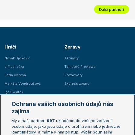
Další partneři
Hráči
Zprávy
Novak Djokovič
Aktuality
Jiří Lehečka
Tenisová Previews
Petra Kvitová
Rozhovory
Markéta Vondroušová
Express zprávy
Iga Swiatek
Marie Bouzková
Ochrana vašich osobních údajů nás
Žebříčky
Kalendář turnajů
zajímá
My a naši partneři
997
ukládáme do vašeho zařízení
Žebříček ATP (muži)
Australian Open
osobní údaje, jako jsou údaje o prohlížení nebo jedinečné
Žebříček WTA (ženy)
French Open
identifikátory, a máme k nim přístup. Výběr Souhlasím