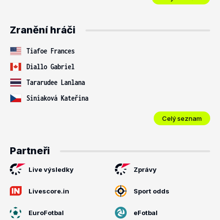
Zranění hráči
Tiafoe Frances
Diallo Gabriel
Tararudee Lanlana
Siniaková Kateřina
Celý seznam
Partneři
Live výsledky
Zprávy
Livescore.in
Sport odds
EuroFotbal
eFotbal