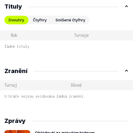
Tituly
Dvouhry
Čtyřhry
Smíšené čtyřhry
Rok
Turnaje
Žádné tituly
Zranění
Turnaj
Důvod
U hráče nejsou evidována žádná zranění.
Zprávy
Ohlédnutí za minulým týdnem