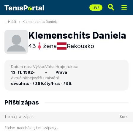
Hráči
Klemenschits Daniela
Klemenschits Daniela
43
žena
Rakousko
Datum nar.:
Výška:
Váha:
Hraje rukou:
13. 11. 1982
-
-
Pravá
Aktuální/nejvyšší umístění:
dvouhra: - / 359.
čtyřhra: - / 96.
Příští zápas
Turnaj a zápas
Kurs
Žádné nadcházející zápasy.