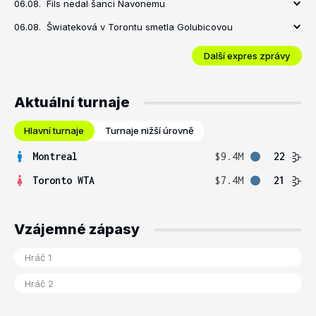
06.08.
Fils nedal šanci Navonemu
06.08.
Šwiateková v Torontu smetla Golubicovou
Další expres zprávy
Aktuální turnaje
Hlavní turnaje
Turnaje nižší úrovně
Montreal
$9.4M
22
Toronto WTA
$7.4M
21
Vzájemné zápasy