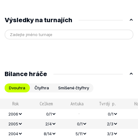
Výsledky na turnajích
Bilance hráče
Dvouhra
Čtyřhra
Smíšené čtyřhry
Rok
Celkem
Antuka
Tvrdý p.
H
-
2006
0/1
0/1
2005
2/4
0/1
2/3
2004
8/14
5/11
3/3