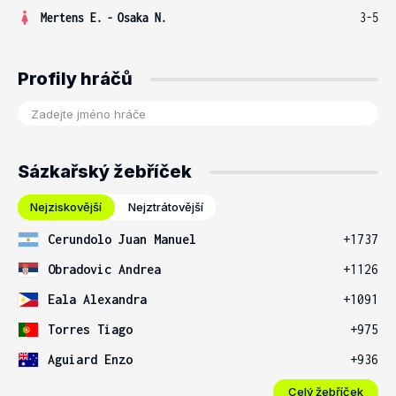
Mertens E.
-
Osaka N.
3-5
Profily hráčů
Sázkařský žebříček
Nejziskovější
Nejztrátovější
Cerundolo Juan Manuel
+1737
Obradovic Andrea
+1126
Eala Alexandra
+1091
Torres Tiago
+975
Aguiard Enzo
+936
Celý žebříček