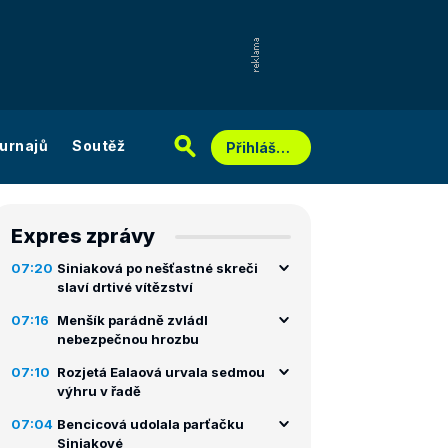
urnajů
Soutěž
Přihlášení
Expres zprávy
07:20
Siniaková po nešťastné skreči
slaví drtivé vítězství
07:16
Menšík parádně zvládl
nebezpečnou hrozbu
07:10
Rozjetá Ealaová urvala sedmou
výhru v řadě
07:04
Bencicová udolala parťačku
Siniakové