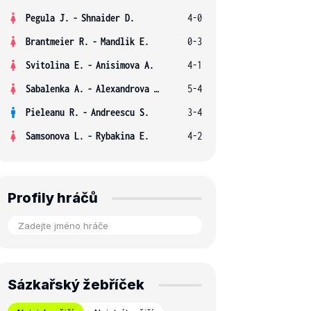
Pegula J.
-
Shnaider D.
4-0
Brantmeier R.
-
Mandlik E.
0-3
Svitolina E.
-
Anisimova A.
4-1
Sabalenka A.
-
Alexandrova E.
5-4
Pieleanu R.
-
Andreescu S.
3-4
Samsonova L.
-
Rybakina E.
4-2
Profily hráčů
Sázkařský žebříček