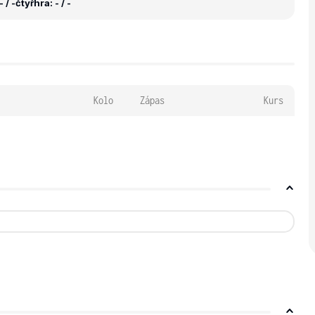
 / -
čtyřhra: - / -
Kolo
Zápas
Kurs