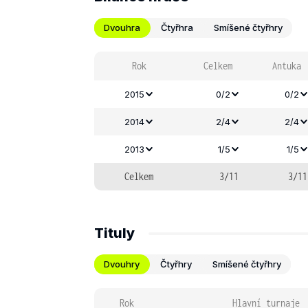
Dvouhra
Čtyřhra
Smíšené čtyřhry
Rok
Celkem
Antuka
2015
0/2
0/2
2014
2/4
2/4
2013
1/5
1/5
Celkem
3/11
3/11
Tituly
Dvouhry
Čtyřhry
Smíšené čtyřhry
Rok
Hlavní turnaje