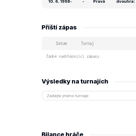
10. 6. 1998
-
-
Pravá
dvouhra: -
Příští zápas
Datum
Turnaj
Žádné nadcházející zápasy.
Výsledky na turnajích
Bilance hráče