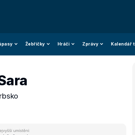
ápasy
Žebříčky
Hráči
Zprávy
Kalendář t
Sara
rbsko
ejvyšší umístění: