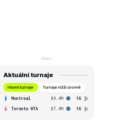
Aktuální turnaje
Hlavní turnaje
Turnaje nižší úrovně
Montreal
$9.4M
16
Toronto WTA
$7.4M
16