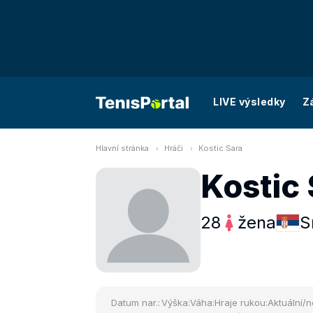
LIVE výsledky
Z
Hlavní stránka
Hráči
Kostic Sara
Kostic 
28
žena
S
Datum nar.:
Výška:
Váha:
Hraje rukou:
Aktuální/n