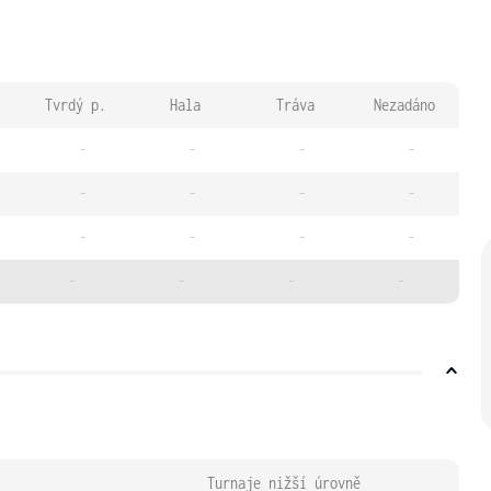
Tvrdý p.
Hala
Tráva
Nezadáno
-
-
-
-
-
-
-
-
-
-
-
-
-
-
-
-
Turnaje nižší úrovně