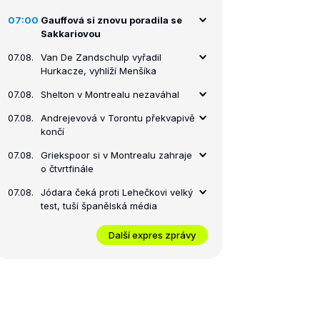
07:00
Gauffová si znovu poradila se
Sakkariovou
07.08.
Van De Zandschulp vyřadil
Hurkacze, vyhlíží Menšíka
07.08.
Shelton v Montrealu nezaváhal
07.08.
Andrejevová v Torontu překvapivě
končí
07.08.
Griekspoor si v Montrealu zahraje
o čtvrtfinále
07.08.
Jódara čeká proti Lehečkovi velký
test, tuší španělská média
Další expres zprávy