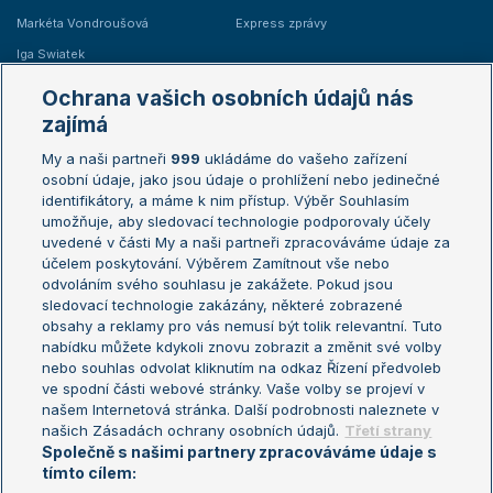
Markéta Vondroušová
Express zprávy
Iga Swiatek
Marie Bouzková
Ochrana vašich osobních údajů nás
Žebříčky
Kalendář turnajů
zajímá
My a naši partneři
999
ukládáme do vašeho zařízení
Žebříček ATP (muži)
Australian Open
osobní údaje, jako jsou údaje o prohlížení nebo jedinečné
Žebříček WTA (ženy)
French Open
identifikátory, a máme k nim přístup. Výběr Souhlasím
umožňuje, aby sledovací technologie podporovaly účely
Sázkařský žebříček
Wimbledon
uvedené v části My a naši partneři zpracováváme údaje za
US Open
účelem poskytování. Výběrem Zamítnout vše nebo
odvoláním svého souhlasu je zakážete. Pokud jsou
Turnaj mistrů
sledovací technologie zakázány, některé zobrazené
Turnaj mistryň
obsahy a reklamy pro vás nemusí být tolik relevantní. Tuto
Aktualní trendy
nabídku můžete kdykoli znovu zobrazit a změnit své volby
nebo souhlas odvolat kliknutím na odkaz Řízení předvoleb
ve spodní části webové stránky. Vaše volby se projeví v
Fotbalové přestupy
našem Internetová stránka. Další podrobnosti naleznete v
Livesport Daily
našich Zásadách ochrany osobních údajů.
Třetí strany
Společně s našimi partnery zpracováváme údaje s
LS Prague Open
tímto cílem: