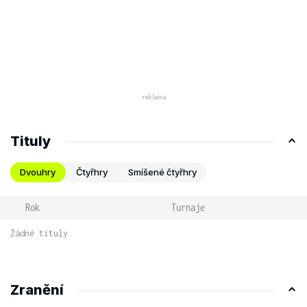
Tituly
Dvouhry
Čtyřhry
Smíšené čtyřhry
Rok
Turnaje
Žádné tituly
Zranění