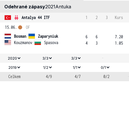
Odehrané zápasy
2021
Antuka
Antalya 44 ITF
1
2
3
Kurs
15.06.
OF
Bosman
/
Zaparyniuk
6
6
7.20
Kouzmanov
/
Spasova
4
3
1.05
-
2020
3/3
3/3
2019
1/2
1/1
0/1
Celkem
4/9
4/7
0/2