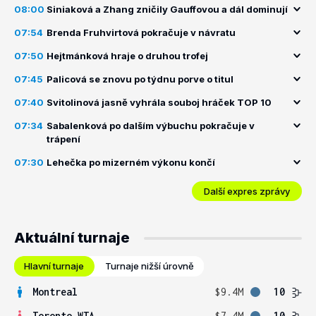
08:00
Siniaková a Zhang zničily Gauffovou a dál dominují
07:54
Brenda Fruhvirtová pokračuje v návratu
07:50
Hejtmánková hraje o druhou trofej
07:45
Palicová se znovu po týdnu porve o titul
07:40
Svitolinová jasně vyhrála souboj hráček TOP 10
07:34
Sabalenková po dalším výbuchu pokračuje v
trápení
07:30
Lehečka po mizerném výkonu končí
Další expres zprávy
Aktuální turnaje
Hlavní turnaje
Turnaje nižší úrovně
Montreal
$9.4M
10
Toronto WTA
$7.4M
10