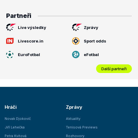
Partneři
Live výsledky
Zprávy
Livescore.in
Sport odds
EuroFotbal
eFotbal
Další partneři
Hráči
Zprávy
Novak Djokovič
Aktuality
Jiří Lehečka
Tenisová Previews
Petra Kvitová
Rozhovory