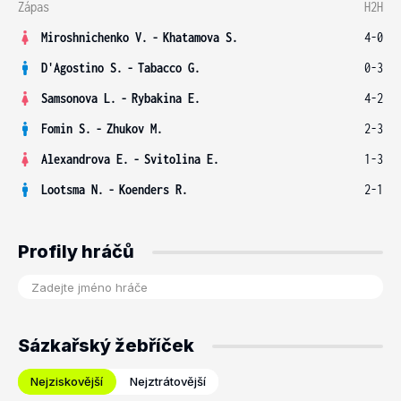
Zápas
H2H
Miroshnichenko V.
-
Khatamova S.
4-0
D'Agostino S.
-
Tabacco G.
0-3
Samsonova L.
-
Rybakina E.
4-2
Fomin S.
-
Zhukov M.
2-3
Alexandrova E.
-
Svitolina E.
1-3
Lootsma N.
-
Koenders R.
2-1
Profily hráčů
Sázkařský žebříček
Nejziskovější
Nejztrátovější