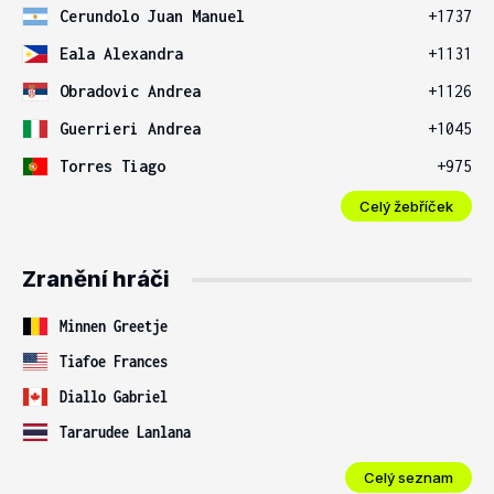
Cerundolo Juan Manuel
+1737
Eala Alexandra
+1131
Obradovic Andrea
+1126
Guerrieri Andrea
+1045
Torres Tiago
+975
Celý žebříček
Zranění hráči
Minnen Greetje
Tiafoe Frances
Diallo Gabriel
Tararudee Lanlana
Celý seznam