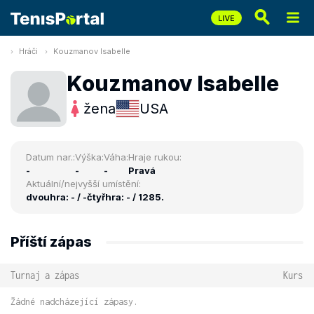
Hráči
Kouzmanov Isabelle
Kouzmanov Isabelle
žena
USA
Datum nar.:
Výška:
Váha:
Hraje rukou:
-
-
-
Pravá
Aktuální/nejvyšší umístění:
dvouhra: - / -
čtyřhra: - / 1285.
Příští zápas
Turnaj a zápas
Kurs
Žádné nadcházející zápasy.