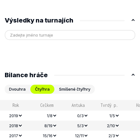
Výsledky na turnajích
Bilance hráče
Dvouhra
Čtyřhra
Smíšené čtyřhry
Rok
Celkem
Antuka
Tvrdý p.
H
2019
1/8
0/3
1/5
2018
8/19
5/3
2/10
2017
15/16
12/11
2/3