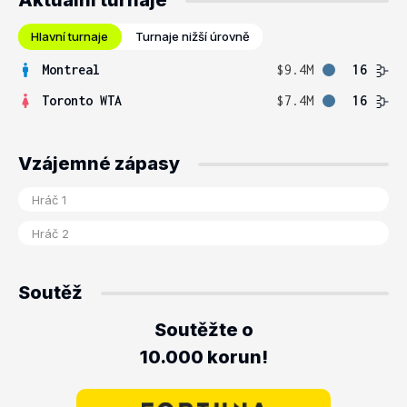
Aktuální turnaje
Hlavní turnaje
Turnaje nižší úrovně
Montreal
$9.4M
16
Toronto WTA
$7.4M
16
Vzájemné zápasy
Soutěž
Soutěžte o
10.000 korun!