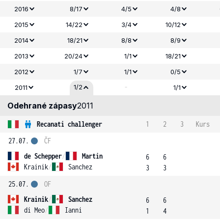
2016
8/17
4/5
4/8
2015
14/22
3/4
10/12
2014
18/21
8/8
8/9
2013
20/24
1/1
18/21
2012
1/7
1/1
0/5
-
1/2
2011
1/1
Odehrané zápasy
2011
Recanati challenger
1
2
3
Kurs
27.07.
ČF
de Schepper
/
Martin
6
6
Krainik
/
Sanchez
3
3
25.07.
OF
Krainik
/
Sanchez
6
6
di Meo
/
Ianni
1
4