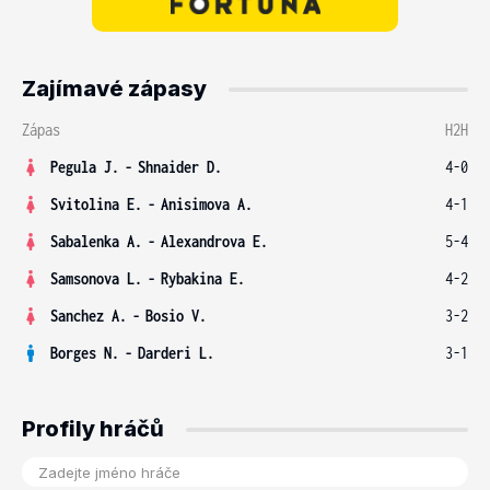
Zajímavé zápasy
Zápas
H2H
Pegula J.
-
Shnaider D.
4-0
Svitolina E.
-
Anisimova A.
4-1
Sabalenka A.
-
Alexandrova E.
5-4
Samsonova L.
-
Rybakina E.
4-2
Sanchez A.
-
Bosio V.
3-2
Borges N.
-
Darderi L.
3-1
Profily hráčů