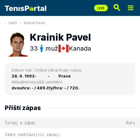
Hráči
Krainik Pavel
Krainik Pavel
33
muž
Kanada
Datum nar.:
Výška:
Váha:
Hraje rukou:
28. 9. 1992
-
-
Pravá
Aktuální/nejvyšší umístění:
dvouhra: - / 489.
čtyřhra: - / 720.
Příští zápas
Turnaj a zápas
Kurs
Žádné nadcházející zápasy.