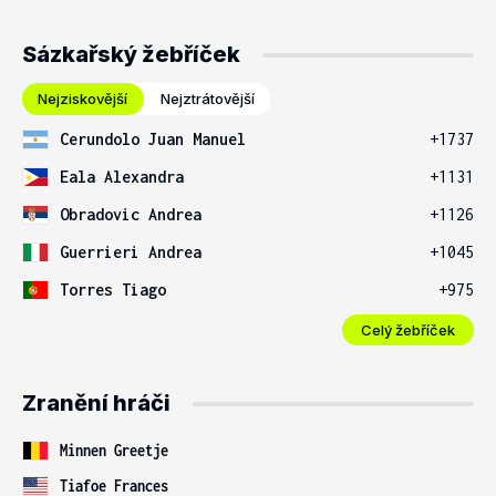
Sázkařský žebříček
Nejziskovější
Nejztrátovější
Cerundolo Juan Manuel
+1737
Eala Alexandra
+1131
Obradovic Andrea
+1126
Guerrieri Andrea
+1045
Torres Tiago
+975
Celý žebříček
Zranění hráči
Minnen Greetje
Tiafoe Frances