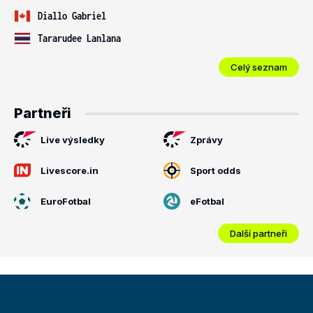
Diallo Gabriel
Tararudee Lanlana
Celý seznam
Partneři
Live výsledky
Zprávy
Livescore.in
Sport odds
EuroFotbal
eFotbal
Další partneři