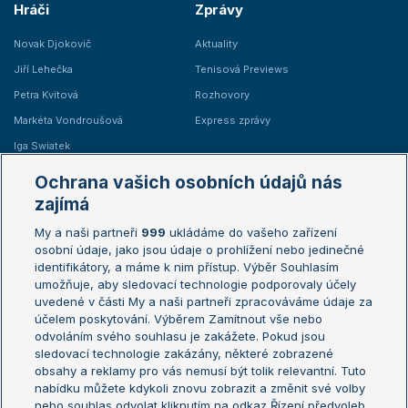
Hráči
Zprávy
Novak Djokovič
Aktuality
Jiří Lehečka
Tenisová Previews
Petra Kvitová
Rozhovory
Markéta Vondroušová
Express zprávy
Iga Swiatek
Marie Bouzková
Ochrana vašich osobních údajů nás
Žebříčky
Kalendář turnajů
zajímá
My a naši partneři
999
ukládáme do vašeho zařízení
Žebříček ATP (muži)
Australian Open
osobní údaje, jako jsou údaje o prohlížení nebo jedinečné
Žebříček WTA (ženy)
French Open
identifikátory, a máme k nim přístup. Výběr Souhlasím
umožňuje, aby sledovací technologie podporovaly účely
Sázkařský žebříček
Wimbledon
uvedené v části My a naši partneři zpracováváme údaje za
US Open
účelem poskytování. Výběrem Zamítnout vše nebo
odvoláním svého souhlasu je zakážete. Pokud jsou
Turnaj mistrů
sledovací technologie zakázány, některé zobrazené
Turnaj mistryň
obsahy a reklamy pro vás nemusí být tolik relevantní. Tuto
Aktualní trendy
nabídku můžete kdykoli znovu zobrazit a změnit své volby
nebo souhlas odvolat kliknutím na odkaz Řízení předvoleb