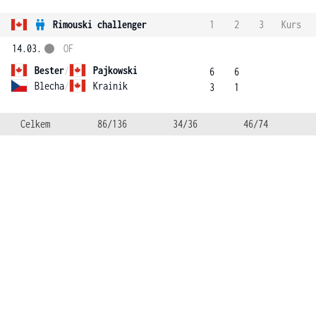
Rimouski challenger
1
2
3
Kurs
14.03.
OF
Bester
/
Pajkowski
6
6
Blecha
/
Krainik
3
1
Celkem
86/136
34/36
46/74