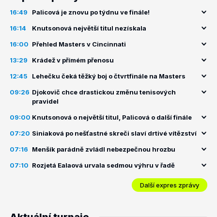
16:49
Palicová je znovu po týdnu ve finále!
16:14
Knutsonová největší titul nezískala
16:00
Přehled Masters v Cincinnati
13:29
Krádež v přímém přenosu
12:45
Lehečku čeká těžký boj o čtvrtfinále na Masters
09:26
Djokovič chce drastickou změnu tenisových
pravidel
09:00
Knutsonová o největší titul, Palicová o další finále
07:20
Siniaková po nešťastné skreči slaví drtivé vítězství
07:16
Menšík parádně zvládl nebezpečnou hrozbu
07:10
Rozjetá Ealaová urvala sedmou výhru v řadě
Další expres zprávy