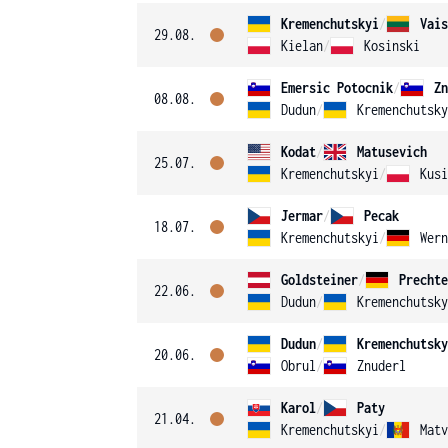
Kremenchutskyi
/
Vais
29.08.
Kielan
/
Kosinski
Emersic Potocnik
/
Zn
08.08.
Dudun
/
Kremenchutsky
Kodat
/
Matusevich
25.07.
Kremenchutskyi
/
Kusi
Jermar
/
Pecak
18.07.
Kremenchutskyi
/
Wern
Goldsteiner
/
Prechte
22.06.
Dudun
/
Kremenchutsky
Dudun
/
Kremenchutsky
20.06.
Obrul
/
Znuderl
Karol
/
Paty
21.04.
Kremenchutskyi
/
Matv