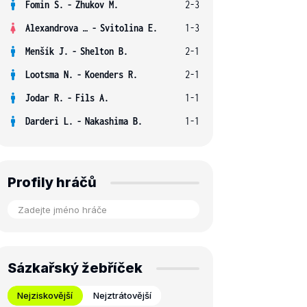
Fomin S.
-
Zhukov M.
2-3
Alexandrova E.
-
Svitolina E.
1-3
Menšík J.
-
Shelton B.
2-1
Lootsma N.
-
Koenders R.
2-1
Jodar R.
-
Fils A.
1-1
Darderi L.
-
Nakashima B.
1-1
Profily hráčů
Sázkařský žebříček
Nejziskovější
Nejztrátovější