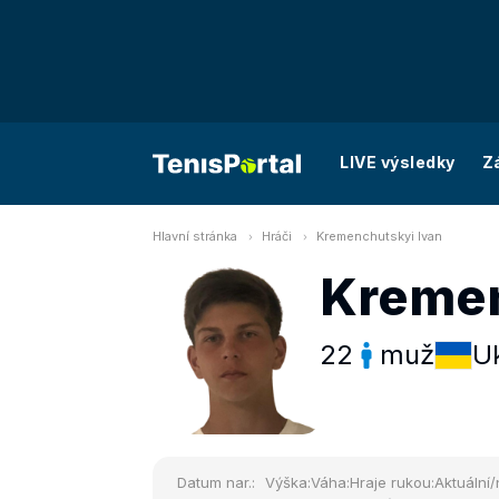
LIVE výsledky
Z
Hlavní stránka
Hráči
Kremenchutskyi Ivan
Kremen
22
muž
Uk
Datum nar.:
Výška:
Váha:
Hraje rukou:
Aktuální/