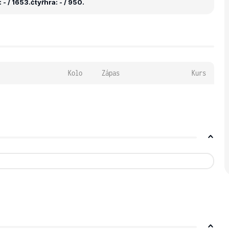
 - / 1653.
čtyřhra: - / 950.
Kolo
Zápas
Kurs