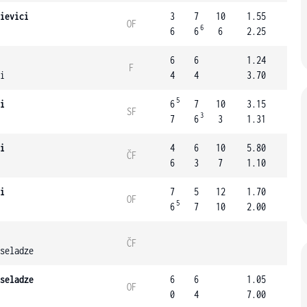
ievici
3
7
10
1.55
OF
6
6
6
6
2.25
6
6
1.24
F
i
4
4
3.70
5
i
6
7
10
3.15
SF
3
7
6
3
1.31
i
4
6
10
5.80
ČF
6
3
7
1.10
i
7
5
12
1.70
OF
5
6
7
10
2.00
ČF
seladze
seladze
6
6
1.05
OF
0
4
7.00