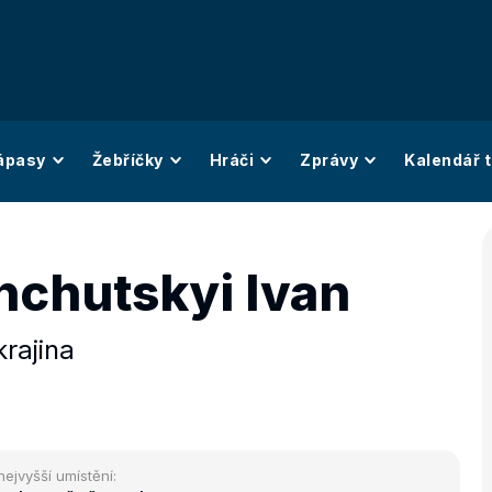
ápasy
Žebříčky
Hráči
Zprávy
Kalendář t
chutskyi Ivan
rajina
nejvyšší umístění: