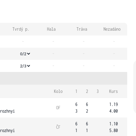
Tvrdý p.
Hala
Tráva
Nezadáno
-
-
-
-
-
-
-
0/2
-
-
-
2/3
Kolo
1
2
3
Kurs
6
6
1.19
OF
rozhnyi
3
2
4.00
6
6
1.10
ČF
rozhnyi
1
1
5.80