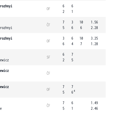
rozhnyi
6
6
OF
2
1
7
3
10
1.56
ČF
rozhnyi
5
6
6
2.28
rozhnyi
3
6
10
3.25
OF
6
4
7
1.28
6
7
SF
ewicz
2
5
ewicz
ČF
ewicz
7
7
OF
4
5
6
7
6
1.49
ČF
e
5
1
2.46