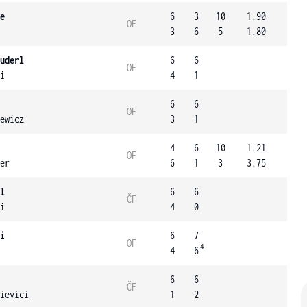
e
6
3
10
1.90
OF
3
6
5
1.80
uderl
6
6
OF
i
4
1
6
6
OF
ewicz
3
1
4
6
10
1.21
OF
er
6
1
3
3.75
l
6
6
ČF
i
4
0
i
6
7
OF
4
4
6
6
6
ČF
ievici
1
2