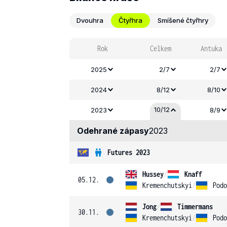
Dvouhra
Čtyřhra
Smíšené čtyřhry
Rok
Celkem
Antuka
2025
2/7
2/7
2024
8/12
8/10
10/12
2023
8/9
Odehrané zápasy
2023
Futures 2023
Hussey
/
Knaff
05.12.
Kremenchutskyi
/
Podo
Jong
/
Timmermans
30.11.
Kremenchutskyi
/
Podo