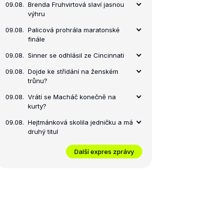
09.08.
Brenda Fruhvirtová slaví jasnou
výhru
09.08.
Palicová prohrála maratonské
finále
09.08.
Sinner se odhlásil ze Cincinnati
09.08.
Dojde ke střídání na ženském
trůnu?
09.08.
Vrátí se Macháč konečně na
kurty?
09.08.
Hejtmánková skolila jedničku a má
druhý titul
Další expres zprávy