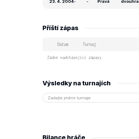
23. 4. 2004
-
-
Pravá
dvouhra:
Příští zápas
Datum
Turnaj
Žádné nadcházející zápasy.
Výsledky na turnajích
Bilance hráče