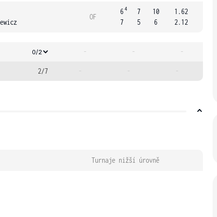
4
6
7
10
1.62
OF
ewicz
7
5
6
2.12
-
-
-
0/2
2/7
-
-
-
Turnaje nižší úrovně