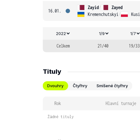
Zayid
/
Zayed
16.01.
Kremenchutskyi
/
Kusi
2022
1/9
1/7
Celkem
21/40
19/33
Tituly
Dvouhry
Čtyřhry
Smíšené čtyřhry
Rok
Hlavní turnaje
Žádné tituly