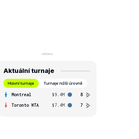
Aktuální turnaje
Hlavní turnaje
Turnaje nižší úrovně
Montreal
$9.4M
8
Toronto WTA
$7.4M
7