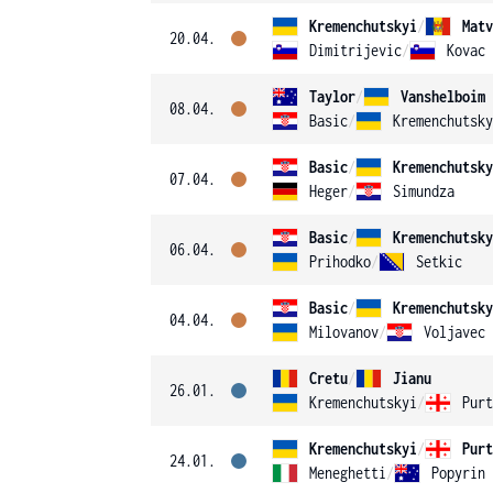
Kremenchutskyi
/
Matv
20.04.
Dimitrijevic
/
Kovac
Taylor
/
Vanshelboim
08.04.
Basic
/
Kremenchutsky
Basic
/
Kremenchutsky
07.04.
Heger
/
Simundza
Basic
/
Kremenchutsky
06.04.
Prihodko
/
Setkic
Basic
/
Kremenchutsky
04.04.
Milovanov
/
Voljavec
Cretu
/
Jianu
26.01.
Kremenchutskyi
/
Purt
Kremenchutskyi
/
Purt
24.01.
Meneghetti
/
Popyrin