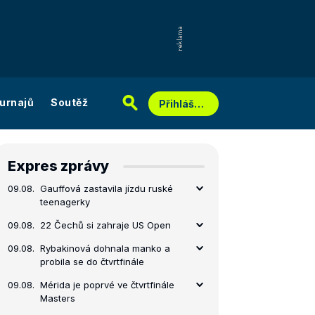
urnajů
Soutěž
Přihlášení
Expres zprávy
09.08.
Gauffová zastavila jízdu ruské
teenagerky
09.08.
22 Čechů si zahraje US Open
09.08.
Rybakinová dohnala manko a
probila se do čtvrtfinále
09.08.
Mérida je poprvé ve čtvrtfinále
Masters