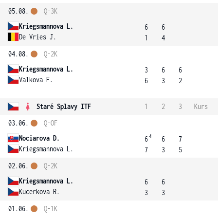
05.08.
Q-3K
Kriegsmannova L.
6
6
De Vries J.
1
4
04.08.
Q-2K
Kriegsmannova L.
3
6
6
Valkova E.
6
3
2
Staré Splavy ITF
1
2
3
Kurs
03.06.
Q-OF
4
Nociarova D.
6
6
7
Kriegsmannova L.
7
3
5
02.06.
Q-2K
Kriegsmannova L.
6
6
Kucerkova R.
3
3
01.06.
Q-1K