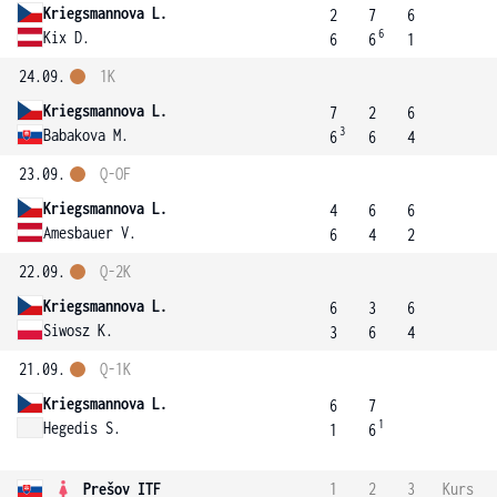
Kriegsmannova L.
2
7
6
6
Kix D.
6
6
1
24.09.
1K
Kriegsmannova L.
7
2
6
3
Babakova M.
6
6
4
23.09.
Q-OF
Kriegsmannova L.
4
6
6
Amesbauer V.
6
4
2
22.09.
Q-2K
Kriegsmannova L.
6
3
6
Siwosz K.
3
6
4
21.09.
Q-1K
Kriegsmannova L.
6
7
1
Hegedis S.
1
6
Prešov ITF
1
2
3
Kurs