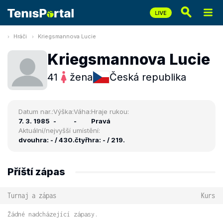
Hráči
Kriegsmannova Lucie
Kriegsmannova Lucie
41
žena
Česká republika
Datum nar.:
Výška:
Váha:
Hraje rukou:
7. 3. 1985
-
-
Pravá
Aktuální/nejvyšší umístění:
dvouhra: - / 430.
čtyřhra: - / 219.
Příští zápas
Turnaj a zápas
Kurs
Žádné nadcházející zápasy.