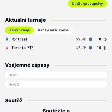
Další expres zprávy
Aktuální turnaje
Hlavní turnaje
Turnaje nižší úrovně
Montreal
$9.4M
10
Toronto WTA
$7.4M
10
Vzájemné zápasy
Soutěž
Soutěžte o