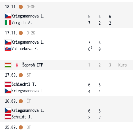
18.11.
Q-OF
Kriegsmannova L.
5
6
6
Virgili A.
7
2
2
17.11.
Q-2K
Kriegsmannova L.
7
6
3
Valicekova Z.
6
0
Šoproň ITF
1
2
3
Kurs
27.09.
SF
Schiechtl T.
6
6
Kriegsmannova L.
4
4
26.09.
ČF
Kriegsmannova L.
6
6
Schmidt J.
2
2
25.09.
OF