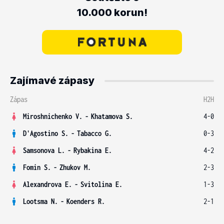
10.000 korun!
Zajímavé zápasy
Zápas
H2H
Miroshnichenko V.
-
Khatamova S.
4-0
D'Agostino S.
-
Tabacco G.
0-3
Samsonova L.
-
Rybakina E.
4-2
Fomin S.
-
Zhukov M.
2-3
Alexandrova E.
-
Svitolina E.
1-3
Lootsma N.
-
Koenders R.
2-1