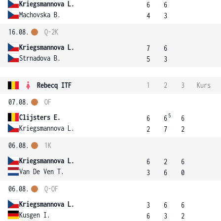
Kriegsmannova L.
6
6
Machovska B.
4
3
16.08.
Q-2K
Kriegsmannova L.
7
6
Strnadova B.
5
3
Rebecq ITF
1
2
3
Kurs
07.08.
OF
5
Clijsters E.
6
6
6
Kriegsmannova L.
2
7
2
06.08.
1K
Kriegsmannova L.
6
2
6
Van De Ven T.
3
6
0
06.08.
Q-OF
Kriegsmannova L.
3
6
6
Kusgen I.
6
3
2