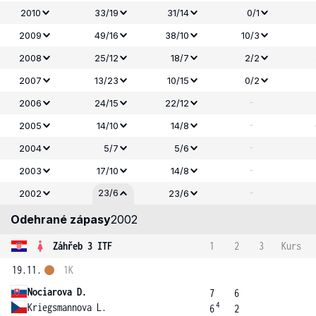
2010
33/19
31/14
0/1
2009
49/16
38/10
10/3
2008
25/12
18/7
2/2
2007
13/23
10/15
0/2
-
2006
24/15
22/12
-
2005
14/10
14/8
-
2004
5/7
5/6
-
2003
17/10
14/8
-
23/6
2002
23/6
Odehrané zápasy
2002
Záhřeb 3 ITF
1
2
3
Kurs
19.11.
1K
Nociarova D.
7
6
4
Kriegsmannova L.
6
2