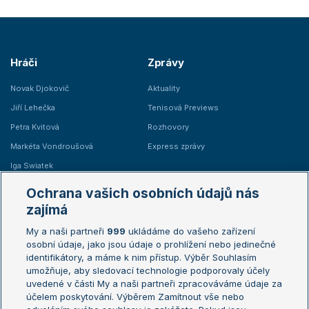
Hráči
Zprávy
Novak Djokovič
Aktuality
Jiří Lehečka
Tenisová Previews
Petra Kvitová
Rozhovory
Markéta Vondroušová
Express zprávy
Iga Swiatek
Marie Bouzková
Ochrana vašich osobních údajů nás
Žebříčky
Kalendář turnajů
zajímá
My a naši partneři
999
ukládáme do vašeho zařízení
Žebříček ATP (muži)
Australian Open
osobní údaje, jako jsou údaje o prohlížení nebo jedinečné
Žebříček WTA (ženy)
French Open
identifikátory, a máme k nim přístup. Výběr Souhlasím
umožňuje, aby sledovací technologie podporovaly účely
Sázkařský žebříček
Wimbledon
uvedené v části My a naši partneři zpracováváme údaje za
US Open
účelem poskytování. Výběrem Zamítnout vše nebo