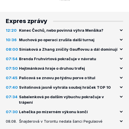
Expres zprávy
12:20
Konec Čechů, nebo povinná výhra Menšíka?
10:36
Muchová po operaci zrušila další turnaj
08:00
Siniaková a Zhang zničily Gauffovou a dál dominují
07:54
Brenda Fruhvirtová pokračuje v návratu
07:50
Hejtmánková hraje o druhou trofej
07:45
Palicová se znovu po týdnu porve o titul
07:40
Svitolinová jasně vyhrála souboj hráček TOP 10
07:34
Sabalenková po dalším výbuchu pokračuje v
trápení
07:30
Lehečka po mizerném výkonu končí
08.08.
Šnajderová v Torontu nedala šanci Pegulaové