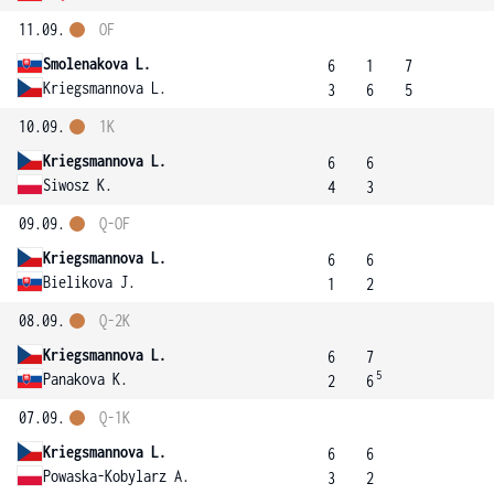
11.09.
OF
Smolenakova L.
6
1
7
Kriegsmannova L.
3
6
5
10.09.
1K
Kriegsmannova L.
6
6
Siwosz K.
4
3
09.09.
Q-OF
Kriegsmannova L.
6
6
Bielikova J.
1
2
08.09.
Q-2K
Kriegsmannova L.
6
7
5
Panakova K.
2
6
07.09.
Q-1K
Kriegsmannova L.
6
6
Powaska-Kobylarz A.
3
2