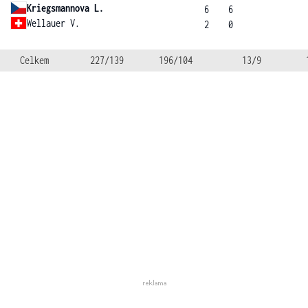
Kriegsmannova L.
6
6
Wellauer V.
2
0
Celkem
227/139
196/104
13/9