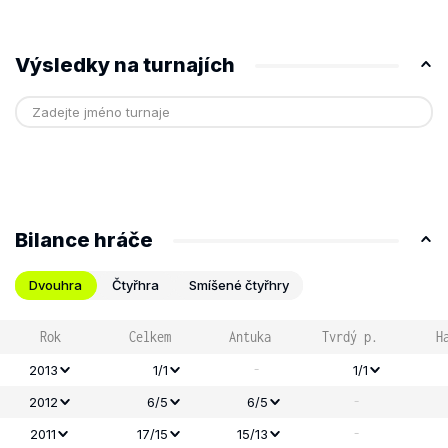
Výsledky na turnajích
Bilance hráče
Dvouhra
Čtyřhra
Smíšené čtyřhry
Rok
Celkem
Antuka
Tvrdý p.
H
-
2013
1/1
1/1
-
2012
6/5
6/5
-
2011
17/15
15/13