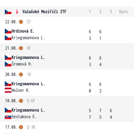
Valašské Meziříčí ITF
1
2
3
Kurs
22.08.
ČF
Hrdinová E.
6
6
Kriegsmannova L.
3
1
21.08.
OF
Kriegsmannova L.
6
6
Šromová H.
3
4
20.08.
1K
Kriegsmannova L.
6
6
Wolner K.
0
2
18.08.
Q-OF
Kriegsmannova L.
5
7
6
Sestakova E.
7
5
4
17.08.
Q-3K