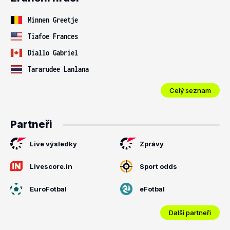
Minnen Greetje
Tiafoe Frances
Diallo Gabriel
Tararudee Lanlana
Celý seznam
Partneři
Live výsledky
Zprávy
Livescore.in
Sport odds
EuroFotbal
eFotbal
Další partneři