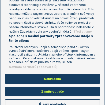
odvoláním svého souhlasu je zakážete. Pokud jsou
Turnaj mistrů
sledovací technologie zakázány, některé zobrazené
Turnaj mistryň
obsahy a reklamy pro vás nemusí být tolik relevantní. Tuto
Aktualní trendy
nabídku můžete kdykoli znovu zobrazit a změnit své volby
nebo souhlas odvolat kliknutím na odkaz Řízení předvoleb
ve spodní části webové stránky. Vaše volby se projeví v
Fotbalové přestupy
našem Internetová stránka. Další podrobnosti naleznete v
Livesport Daily
našich Zásadách ochrany osobních údajů.
Třetí strany
Společně s našimi partnery zpracováváme údaje s
LS Prague Open
tímto cílem:
Používání přesných údajů o zeměpisné poloze . Aktivní
vyhledávání identifikačních údajů v rámci specifických
vlastností zařízení . Ukládání a/nebo přístup k informacím v
Podmínky užití
Nastavení soukromí
zařízení . Personalizovaná reklama a obsah, měření reklam
GDPR a žurnalistika
Reklama
a obsahu, průzkum publika a rozvoj služeb .
Informace o zpracování osobních
Kontakt
Seznam partnerů (dodavatelů)
údajů
Tiráž
Souhlasím
Copyright © 2008-2026 TenisPortal.cz. Využíváme zpravodajství ČTK.
Zamítnout vše
Řízení předvoleb