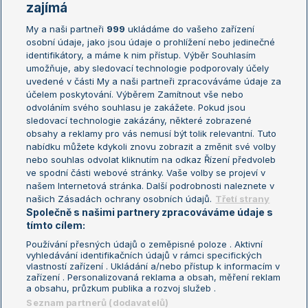
Žebříčky
Kalendář turnajů
zajímá
My a naši partneři
999
ukládáme do vašeho zařízení
Žebříček ATP (muži)
Australian Open
osobní údaje, jako jsou údaje o prohlížení nebo jedinečné
Žebříček WTA (ženy)
French Open
identifikátory, a máme k nim přístup. Výběr Souhlasím
umožňuje, aby sledovací technologie podporovaly účely
Sázkařský žebříček
Wimbledon
uvedené v části My a naši partneři zpracováváme údaje za
US Open
účelem poskytování. Výběrem Zamítnout vše nebo
odvoláním svého souhlasu je zakážete. Pokud jsou
Turnaj mistrů
sledovací technologie zakázány, některé zobrazené
Turnaj mistryň
obsahy a reklamy pro vás nemusí být tolik relevantní. Tuto
Aktualní trendy
nabídku můžete kdykoli znovu zobrazit a změnit své volby
nebo souhlas odvolat kliknutím na odkaz Řízení předvoleb
ve spodní části webové stránky. Vaše volby se projeví v
Fotbalové přestupy
našem Internetová stránka. Další podrobnosti naleznete v
Livesport Daily
našich Zásadách ochrany osobních údajů.
Třetí strany
Společně s našimi partnery zpracováváme údaje s
LS Prague Open
tímto cílem:
Používání přesných údajů o zeměpisné poloze . Aktivní
vyhledávání identifikačních údajů v rámci specifických
vlastností zařízení . Ukládání a/nebo přístup k informacím v
Podmínky užití
Nastavení soukromí
zařízení . Personalizovaná reklama a obsah, měření reklam
GDPR a žurnalistika
Reklama
a obsahu, průzkum publika a rozvoj služeb .
Informace o zpracování osobních
Kontakt
Seznam partnerů (dodavatelů)
údajů