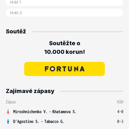
Soutěž
Soutěžte o
10.000 korun!
Zajímavé zápasy
Zápas
H2H
Miroshnichenko V.
-
Khatamova S.
4-0
D'Agostino S.
-
Tabacco G.
0-3