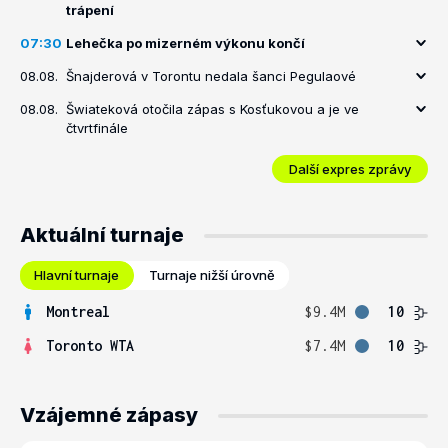
trápení
07:30
Lehečka po mizerném výkonu končí
08.08.
Šnajderová v Torontu nedala šanci Pegulaové
08.08.
Šwiateková otočila zápas s Kosťukovou a je ve
čtvrtfinále
Další expres zprávy
Aktuální turnaje
Hlavní turnaje
Turnaje nižší úrovně
Montreal
$9.4M
10
Toronto WTA
$7.4M
10
Vzájemné zápasy