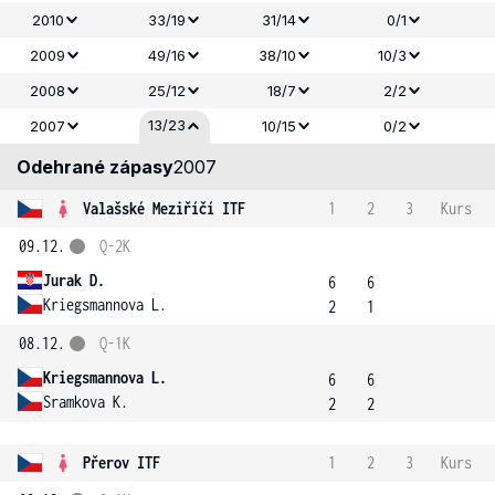
2010
33/19
31/14
0/1
2009
49/16
38/10
10/3
2008
25/12
18/7
2/2
13/23
2007
10/15
0/2
Odehrané zápasy
2007
Valašské Meziříčí ITF
1
2
3
Kurs
09.12.
Q-2K
Jurak D.
6
6
Kriegsmannova L.
2
1
08.12.
Q-1K
Kriegsmannova L.
6
6
Sramkova K.
2
2
Přerov ITF
1
2
3
Kurs