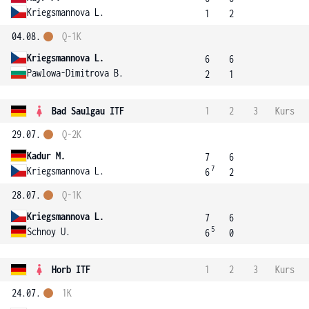
Kriegsmannova L.
1
2
04.08.
Q-1K
Kriegsmannova L.
6
6
Pawlowa-Dimitrova B.
2
1
Bad Saulgau ITF
1
2
3
Kurs
29.07.
Q-2K
Kadur M.
7
6
7
Kriegsmannova L.
6
2
28.07.
Q-1K
Kriegsmannova L.
7
6
5
Schnoy U.
6
0
Horb ITF
1
2
3
Kurs
24.07.
1K