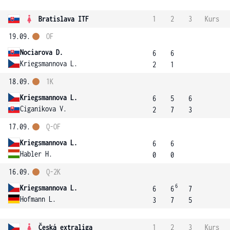
Bratislava ITF
1
2
3
Kurs
19.09.
OF
Nociarova D.
6
6
Kriegsmannova L.
2
1
18.09.
1K
Kriegsmannova L.
6
5
6
Ciganikova V.
2
7
3
17.09.
Q-OF
Kriegsmannova L.
6
6
Habler H.
0
0
16.09.
Q-2K
6
Kriegsmannova L.
6
6
7
Hofmann L.
3
7
5
Česká extraliga
1
2
3
Kurs