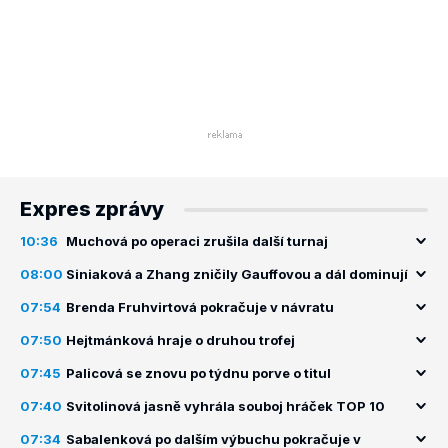
Expres zprávy
10:36
Muchová po operaci zrušila další turnaj
08:00
Siniaková a Zhang zničily Gauffovou a dál dominují
07:54
Brenda Fruhvirtová pokračuje v návratu
07:50
Hejtmánková hraje o druhou trofej
07:45
Palicová se znovu po týdnu porve o titul
07:40
Svitolinová jasně vyhrála souboj hráček TOP 10
07:34
Sabalenková po dalším výbuchu pokračuje v