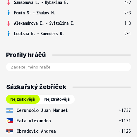
Samsonova L.
-
Rybakina E.
4-2
Fomin S.
-
Zhukov M.
2-3
Alexandrova E.
-
Svitolina E.
1-3
Lootsma N.
-
Koenders R.
2-1
Profily hráčů
Sázkařský žebříček
Nejziskovější
Nejztrátovější
Cerundolo Juan Manuel
+1737
Eala Alexandra
+1131
Obradovic Andrea
+1126