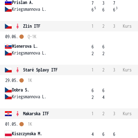
Prislan A.
7
3
7
5
3
Kriegsmannova L.
6
6
6
Zlín ITF
1
2
3
Kurs
09.06.
Q-1K
Wienerova L.
6
6
Kriegsmannova L.
2
2
Staré Splavy ITF
1
2
3
Kurs
29.05.
1K
Dobra S.
6
6
Kriegsmannova L.
2
4
Makarska ITF
1
2
3
Kurs
01.05.
1K
Kiszczynska M.
4
6
6