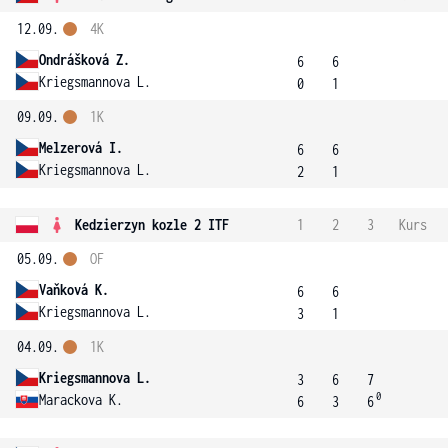
12.09.
4K
Ondrášková Z.
6
6
Kriegsmannova L.
0
1
09.09.
1K
Melzerová I.
6
6
Kriegsmannova L.
2
1
Kedzierzyn kozle 2 ITF
1
2
3
Kurs
05.09.
OF
Vaňková K.
6
6
Kriegsmannova L.
3
1
04.09.
1K
Kriegsmannova L.
3
6
7
0
Marackova K.
6
3
6