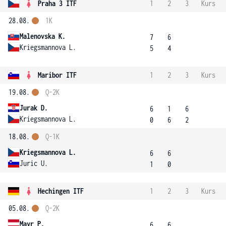
Praha 3 ITF
1
2
3
Kurs
28.08.
1K
Malenovska K.
7
6
Kriegsmannova L.
5
4
Maribor ITF
1
2
3
Kurs
19.08.
Q-2K
Jurak D.
6
1
6
Kriegsmannova L.
0
6
2
18.08.
Q-1K
Kriegsmannova L.
6
6
Juric U.
1
0
Hechingen ITF
1
2
3
Kurs
05.08.
Q-2K
Mayr P.
6
6