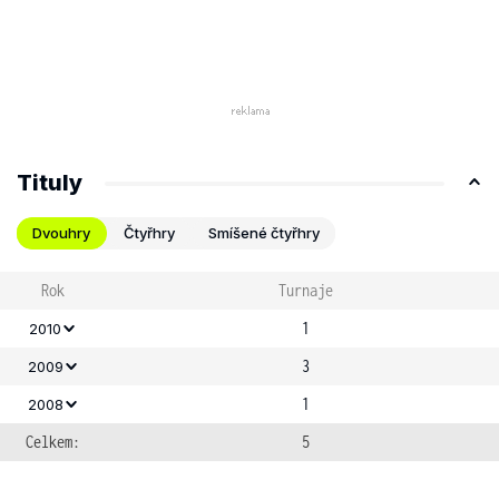
Tituly
Dvouhry
Čtyřhry
Smíšené čtyřhry
Rok
Turnaje
1
2010
3
2009
1
2008
Celkem:
5