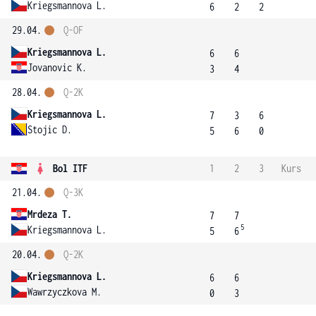
Kriegsmannova L.
6
2
2
29.04.
Q-OF
Kriegsmannova L.
6
6
Jovanovic K.
3
4
28.04.
Q-2K
Kriegsmannova L.
7
3
6
Stojic D.
5
6
0
Bol ITF
1
2
3
Kurs
21.04.
Q-3K
Mrdeza T.
7
7
5
Kriegsmannova L.
5
6
20.04.
Q-2K
Kriegsmannova L.
6
6
Wawrzyczkova M.
0
3