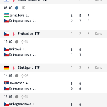
06.03.
1K
Israilova I.
6
5
6
Kriegsmannova L.
2
7
3
Průhonice ITF
1
2
3
Kurs
10.02.
Q-1K
Kvitová P.
6
6
Kriegsmannova L.
1
3
Stuttgart ITF
1
2
3
Kurs
14.01.
Q-OF
Jovanovic A.
6
6
Kriegsmannova L.
0
0
13.01.
Q-1K
Kriegsmannova L.
6
6