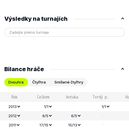
Výsledky na turnajích
Bilance hráče
Dvouhra
Čtyřhra
Smíšené čtyřhry
Rok
Celkem
Antuka
Tvrdý p.
H
-
2013
1/1
1/1
-
2012
6/5
6/5
-
2011
17/15
15/13