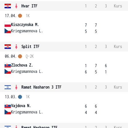
Hvar ITF
1
2
3
Kurs
17.04.
1K
Kiszczynska M.
7
7
Kriegsmannova L.
5
5
Split ITF
1
2
3
Kurs
06.04.
Q-2K
Zlochova Z.
1
7
6
Kriegsmannova L.
6
5
1
Ramat Hasharon 3 ITF
1
2
3
Kurs
13.03.
1K
Vajdova N.
6
6
Kriegsmannova L.
4
4
Ramat Hasharon ITF
1
2
3
Kurs