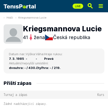
Hráči
Kriegsmannova Lucie
Kriegsmannova Lucie
41
žena
Česká republika
Datum nar.:
Výška:
Váha:
Hraje rukou:
7. 3. 1985
-
-
Pravá
Aktuální/nejvyšší umístění:
dvouhra: - / 430.
čtyřhra: - / 219.
Příští zápas
Turnaj a zápas
Kurs
Žádné nadcházející zápasy.