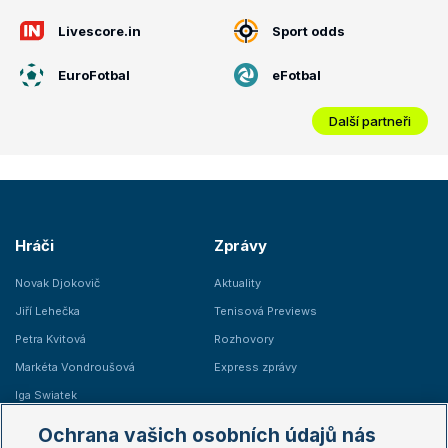
Livescore.in
Sport odds
EuroFotbal
eFotbal
Další partneři
Hráči
Zprávy
Novak Djokovič
Aktuality
Jiří Lehečka
Tenisová Previews
Petra Kvitová
Rozhovory
Markéta Vondroušová
Express zprávy
Iga Swiatek
Marie Bouzková
Ochrana vašich osobních údajů nás