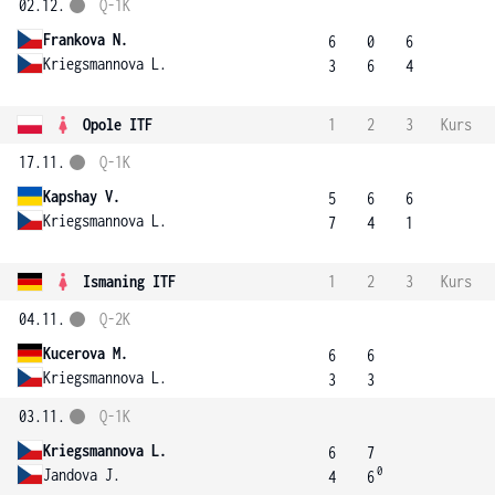
02.12.
Q-1K
Frankova N.
6
0
6
Kriegsmannova L.
3
6
4
Opole ITF
1
2
3
Kurs
17.11.
Q-1K
Kapshay V.
5
6
6
Kriegsmannova L.
7
4
1
Ismaning ITF
1
2
3
Kurs
04.11.
Q-2K
Kucerova M.
6
6
Kriegsmannova L.
3
3
03.11.
Q-1K
Kriegsmannova L.
6
7
0
Jandova J.
4
6