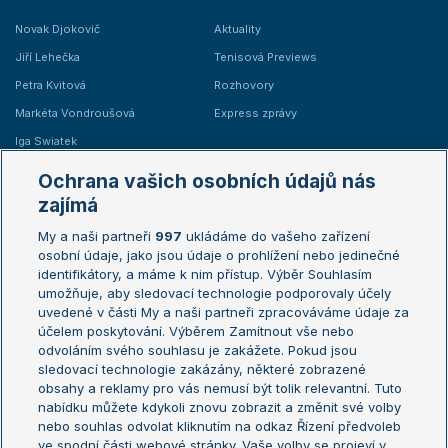
Novak Djokovič
Aktuality
Jiří Lehečka
Tenisová Previews
Petra Kvitová
Rozhovory
Markéta Vondroušová
Express zprávy
Iga Swiatek
Marie Bouzková
Ochrana vašich osobních údajů nás
Žebříčky
Kalendář turnajů
zajímá
My a naši partneři
997
ukládáme do vašeho zařízení
Žebříček ATP (muži)
Australian Open
osobní údaje, jako jsou údaje o prohlížení nebo jedinečné
Žebříček WTA (ženy)
French Open
identifikátory, a máme k nim přístup. Výběr Souhlasím
umožňuje, aby sledovací technologie podporovaly účely
Sázkařský žebříček
Wimbledon
uvedené v části My a naši partneři zpracováváme údaje za
US Open
účelem poskytování. Výběrem Zamítnout vše nebo
odvoláním svého souhlasu je zakážete. Pokud jsou
Turnaj mistrů
sledovací technologie zakázány, některé zobrazené
Turnaj mistryň
obsahy a reklamy pro vás nemusí být tolik relevantní. Tuto
Aktualní trendy
nabídku můžete kdykoli znovu zobrazit a změnit své volby
nebo souhlas odvolat kliknutím na odkaz Řízení předvoleb
ve spodní části webové stránky. Vaše volby se projeví v
Fotbalové přestupy