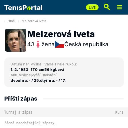
Hráči
Melzerová Iveta
Melzerová Iveta
43
žena
Česká republika
Datum nar.:
Výška:
Váha:
Hraje rukou:
1. 2. 1983
170 cm
56 kg
Levá
Aktuální/nejvyšší umístění:
dvouhra: - / 25.
čtyřhra: - / 17.
Příští zápas
Turnaj a zápas
Kurs
Žádné nadcházející zápasy.