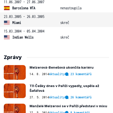
11.06.2007 - 27.06.2007
Barcelona WTA
nenastoupila
23.03.2005 - 26.03.2005
Miami
skreč
15.03.2004 - 05.04.2004
Indian Wells
skreč
Zprávy
Melzerová-Benešová ukončila kariéru
14. 8. 2014
Aktuality
23 komentářů
Tři Češky dnes v Paříži vypadly, uspěla až
Šafářová
27. 5. 2014
Aktuality
26 komentářů
Manželé Melzerovi se v Paříži představí v mixu
27. 5. 2014
Aktuality
8 komentářů