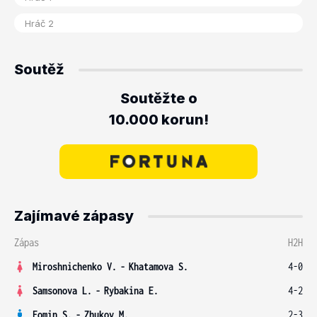
Soutěž
Soutěžte o
10.000 korun!
Zajímavé zápasy
Zápas
H2H
Miroshnichenko V.
-
Khatamova S.
4-0
Samsonova L.
-
Rybakina E.
4-2
Fomin S.
-
Zhukov M.
2-3