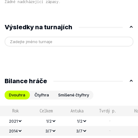
Žádné nadcházející zápasy.
Výsledky na turnajích
Bilance hráče
Dvouhra
Čtyřhra
Smíšené čtyřhry
Rok
Celkem
Antuka
Tvrdý p.
H
-
2021
1/2
1/2
-
2014
3/7
3/7