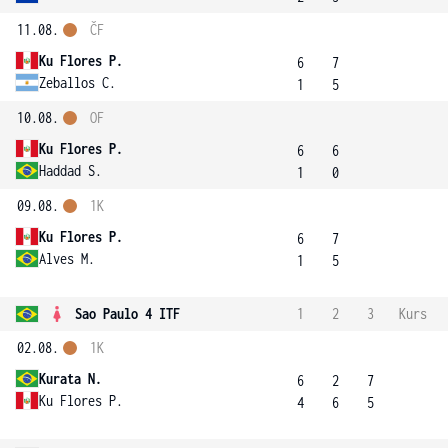
11.08.
ČF
Ku Flores P.
6
7
Zeballos C.
1
5
10.08.
OF
Ku Flores P.
6
6
Haddad S.
1
0
09.08.
1K
Ku Flores P.
6
7
Alves M.
1
5
Sao Paulo 4 ITF
1
2
3
Kurs
02.08.
1K
Kurata N.
6
2
7
Ku Flores P.
4
6
5