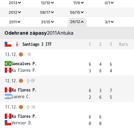
2013
12/10
11/6
0/1
-
2012
58/17
56/15
26/12
2011
31/15
3/1
Odehrané zápasy
2011
Antuka
Santiago 3 ITF
1
2
3
Kurs
13.12.
1K
Goncalves P.
6
4
6
Ku Flores P.
3
6
4
12.12.
Q-OF
Ku Flores P.
6
3
7
Lucero C.
2
6
5
11.12.
Q-1K
Ku Flores P.
6
6
Vernier D.
0
0