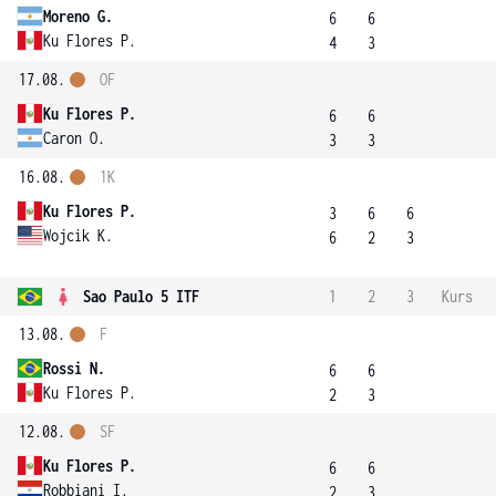
Moreno G.
6
6
Ku Flores P.
4
3
17.08.
OF
Ku Flores P.
6
6
Caron O.
3
3
16.08.
1K
Ku Flores P.
3
6
6
Wojcik K.
6
2
3
Sao Paulo 5 ITF
1
2
3
Kurs
13.08.
F
Rossi N.
6
6
Ku Flores P.
2
3
12.08.
SF
Ku Flores P.
6
6
Robbiani I.
2
3