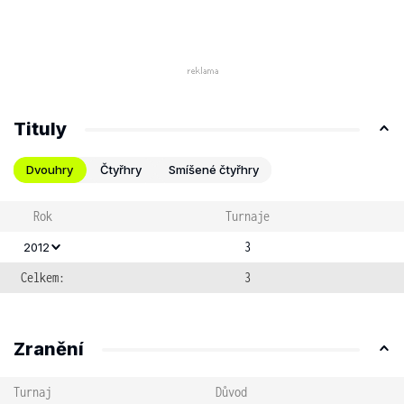
Tituly
Dvouhry
Čtyřhry
Smíšené čtyřhry
Rok
Turnaje
3
2012
Celkem:
3
Zranění
Turnaj
Důvod