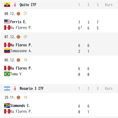
Quito ITF
1
2
3
Kurs
08.12.
ČF
Ferris E.
7
3
7
2
Ku Flores P.
6
6
5
07.12.
OF
Ku Flores P.
6
6
Tomassone A.
2
1
06.12.
1K
Ku Flores P.
6
6
Toma V.
0
0
Rosario 3 ITF
1
2
3
Kurs
29.11.
1K
Simmonds C.
6
6
Ku Flores P.
0
1