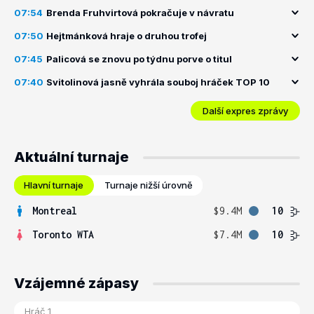
07:54
Brenda Fruhvirtová pokračuje v návratu
07:50
Hejtmánková hraje o druhou trofej
07:45
Palicová se znovu po týdnu porve o titul
07:40
Svitolinová jasně vyhrála souboj hráček TOP 10
Další expres zprávy
Aktuální turnaje
Hlavní turnaje
Turnaje nižší úrovně
Montreal
$9.4M
10
Toronto WTA
$7.4M
10
Vzájemné zápasy