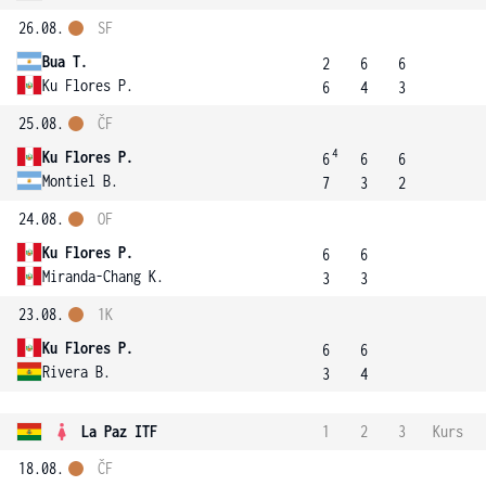
26.08.
SF
Bua T.
2
6
6
Ku Flores P.
6
4
3
25.08.
ČF
4
Ku Flores P.
6
6
6
Montiel B.
7
3
2
24.08.
OF
Ku Flores P.
6
6
Miranda-Chang K.
3
3
23.08.
1K
Ku Flores P.
6
6
Rivera B.
3
4
La Paz ITF
1
2
3
Kurs
18.08.
ČF