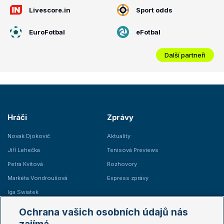
Livescore.in
Sport odds
EuroFotbal
eFotbal
Další partneři
Hráči
Zprávy
Novak Djokovič
Aktuality
Jiří Lehečka
Tenisová Previews
Petra Kvitová
Rozhovory
Markéta Vondroušová
Express zprávy
Iga Swiatek
Marie Bouzková
Ochrana vašich osobních údajů nás
Žebříčky
Kalendář turnajů