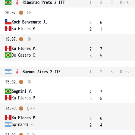
Ribeirao Preto 2 ITF
1
2
3
Kurs
20.07.
OF
Koch-Benvenuto A.
6
6
Ku Flores P.
2
1
19.07.
1K
Ku Flores P.
7
7
De Castro C.
5
5
Buenos Aires 2 ITF
1
2
3
Kurs
15.02.
1K
Segnini V.
7
7
Ku Flores P.
5
5
14.02.
Q-OF
Ku Flores P.
6
6
Spinardi E.
2
4
13.02.
Q-2K