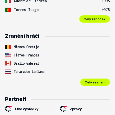
Guerrieri Andrea
+995
Torres Tiago
+975
Celý žebříček
Zranění hráči
Minnen Greetje
Tiafoe Frances
Diallo Gabriel
Tararudee Lanlana
Celý seznam
Partneři
Live výsledky
Zprávy