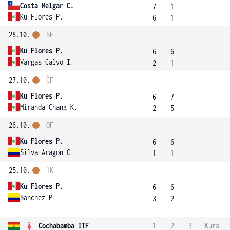
Costa Melgar C.
7
1
Ku Flores P.
6
1
28.10.
SF
Ku Flores P.
6
6
Vargas Calvo I.
2
1
27.10.
ČF
Ku Flores P.
6
7
Miranda-Chang K.
2
5
26.10.
OF
Ku Flores P.
6
6
Silva Aragon C.
1
1
25.10.
1K
Ku Flores P.
6
6
Sanchez P.
3
2
Cochabamba ITF
1
2
3
Kurs