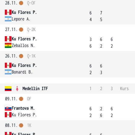
28.11.
Q-OF
Ku Flores P.
6
7
Lepore A.
4
5
27.11.
Q-2K
Ku Flores P.
3
6
6
Zeballos N.
6
2
2
26.11.
Q-1K
Ku Flores P.
6
6
Bonardi B.
2
3
Medellín ITF
1
2
3
Kurs
09.11.
OF
Frantova M.
6
2
6
Ku Flores P.
2
6
2
08.11.
1K
Ku Flores P.