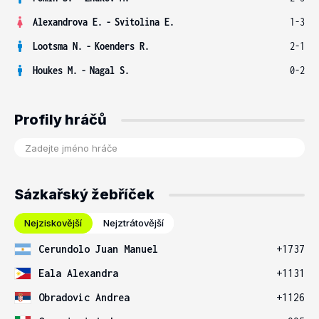
Alexandrova E.
-
Svitolina E.
1-3
Lootsma N.
-
Koenders R.
2-1
Houkes M.
-
Nagal S.
0-2
Profily hráčů
Sázkařský žebříček
Nejziskovější
Nejztrátovější
Cerundolo Juan Manuel
+1737
Eala Alexandra
+1131
Obradovic Andrea
+1126