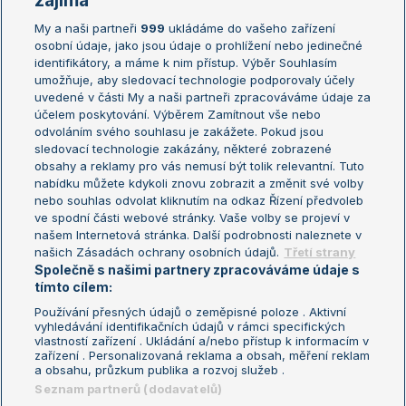
zajímá
My a naši partneři
999
ukládáme do vašeho zařízení
Žebříček ATP (muži)
Australian Open
osobní údaje, jako jsou údaje o prohlížení nebo jedinečné
Žebříček WTA (ženy)
French Open
identifikátory, a máme k nim přístup. Výběr Souhlasím
umožňuje, aby sledovací technologie podporovaly účely
Sázkařský žebříček
Wimbledon
uvedené v části My a naši partneři zpracováváme údaje za
US Open
účelem poskytování. Výběrem Zamítnout vše nebo
odvoláním svého souhlasu je zakážete. Pokud jsou
Turnaj mistrů
sledovací technologie zakázány, některé zobrazené
Turnaj mistryň
obsahy a reklamy pro vás nemusí být tolik relevantní. Tuto
Aktualní trendy
nabídku můžete kdykoli znovu zobrazit a změnit své volby
nebo souhlas odvolat kliknutím na odkaz Řízení předvoleb
ve spodní části webové stránky. Vaše volby se projeví v
Fotbalové přestupy
našem Internetová stránka. Další podrobnosti naleznete v
Livesport Daily
našich Zásadách ochrany osobních údajů.
Třetí strany
Společně s našimi partnery zpracováváme údaje s
LS Prague Open
tímto cílem:
Používání přesných údajů o zeměpisné poloze . Aktivní
vyhledávání identifikačních údajů v rámci specifických
vlastností zařízení . Ukládání a/nebo přístup k informacím v
Podmínky užití
Nastavení soukromí
zařízení . Personalizovaná reklama a obsah, měření reklam
GDPR a žurnalistika
Reklama
a obsahu, průzkum publika a rozvoj služeb .
Informace o zpracování osobních
Kontakt
Seznam partnerů (dodavatelů)
údajů
Tiráž