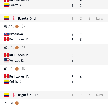
6
6
Gomez V.
1
2
Bogotá 5 ITF
1
2
3
Kurs
03.11.
ČF
Broosova L.
7
7
Ku Flores P.
5
5
02.11.
OF
Ku Flores P.
2
Wojcik K.
1
01.11.
1K
Ku Flores P.
6
6
Celis K.
1
1
Bogotá 4 ITF
1
2
3
Kurs
29.10.
F