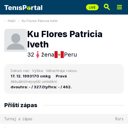
Hráči
Ku Flores Patricia Iveth
Ku Flores Patricia
Iveth
32
žena
Peru
Datum nar.:
Výška:
Váha:
Hraje rukou:
17. 12. 1993
170 cm
kg
Pravá
Aktuální/nejvyšší umístění:
dvouhra: - / 327.
čtyřhra: - / 462.
Příští zápas
Turnaj a zápas
Kurs