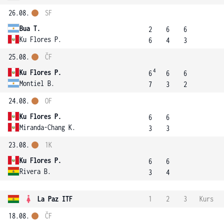
26.08.
SF
Bua T.
2
6
6
Ku Flores P.
6
4
3
25.08.
ČF
4
Ku Flores P.
6
6
6
Montiel B.
7
3
2
24.08.
OF
Ku Flores P.
6
6
Miranda-Chang K.
3
3
23.08.
1K
Ku Flores P.
6
6
Rivera B.
3
4
La Paz ITF
1
2
3
Kurs
18.08.
ČF