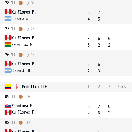
28.11.
Q-OF
Ku Flores P.
6
7
Lepore A.
4
5
27.11.
Q-2K
Ku Flores P.
3
6
6
Zeballos N.
6
2
2
26.11.
Q-1K
Ku Flores P.
6
6
Bonardi B.
2
3
Medellín ITF
1
2
3
Kurs
09.11.
OF
Frantova M.
6
2
6
Ku Flores P.
2
6
2
08.11.
1K
Ku Flores P.