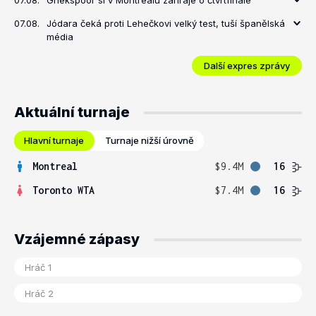
07.08.
Griekspoor si v Montrealu zahraje o čtvrtfinále
07.08.
Jódara čeká proti Lehečkovi velký test, tuší španělská
média
Další expres zprávy
Aktuální turnaje
Hlavní turnaje
Turnaje nižší úrovně
Montreal
$9.4M
16
Toronto WTA
$7.4M
16
Vzájemné zápasy