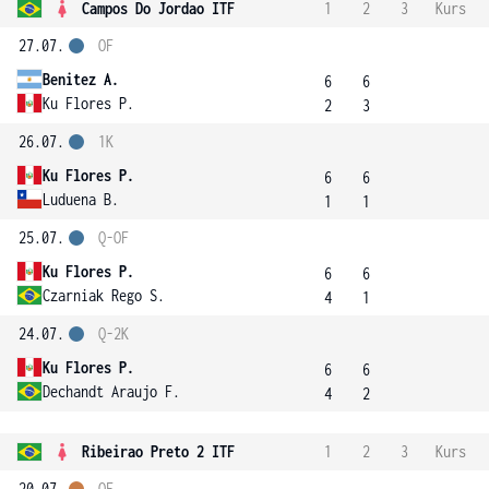
Campos Do Jordao ITF
1
2
3
Kurs
27.07.
OF
Benitez A.
6
6
Ku Flores P.
2
3
26.07.
1K
Ku Flores P.
6
6
Luduena B.
1
1
25.07.
Q-OF
Ku Flores P.
6
6
Czarniak Rego S.
4
1
24.07.
Q-2K
Ku Flores P.
6
6
Dechandt Araujo F.
4
2
Ribeirao Preto 2 ITF
1
2
3
Kurs
20.07.
OF