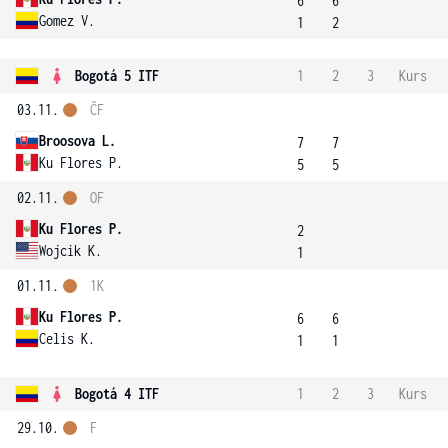
6
6
Gomez V.
1
2
Bogotá 5 ITF
1
2
3
Kurs
03.11.
ČF
Broosova L.
7
7
Ku Flores P.
5
5
02.11.
OF
Ku Flores P.
2
Wojcik K.
1
01.11.
1K
Ku Flores P.
6
6
Celis K.
1
1
Bogotá 4 ITF
1
2
3
Kurs
29.10.
F