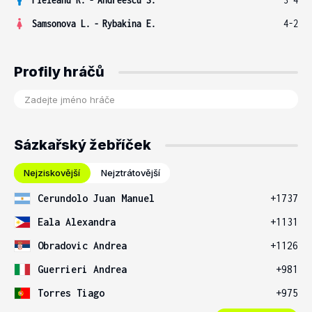
Samsonova L.
-
Rybakina E.
4-2
Profily hráčů
Sázkařský žebříček
Nejziskovější
Nejztrátovější
Cerundolo Juan Manuel
+1737
Eala Alexandra
+1131
Obradovic Andrea
+1126
Guerrieri Andrea
+981
Torres Tiago
+975