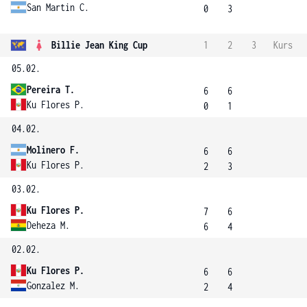
San Martin C.
0
3
Billie Jean King Cup
1
2
3
Kurs
05.02.
Pereira T.
6
6
Ku Flores P.
0
1
04.02.
Molinero F.
6
6
Ku Flores P.
2
3
03.02.
Ku Flores P.
7
6
Deheza M.
6
4
02.02.
Ku Flores P.
6
6
Gonzalez M.
2
4