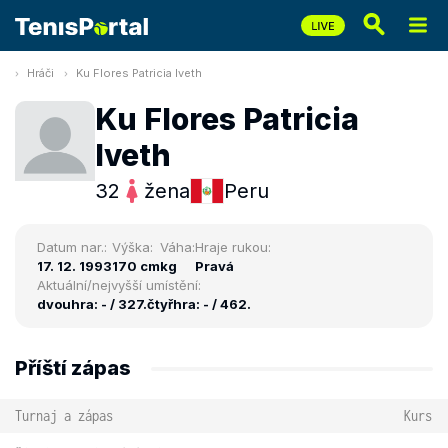
Hráči
Ku Flores Patricia Iveth
Ku Flores Patricia
Iveth
32
žena
Peru
Datum nar.:
Výška:
Váha:
Hraje rukou:
17. 12. 1993
170 cm
kg
Pravá
Aktuální/nejvyšší umístění:
dvouhra: - / 327.
čtyřhra: - / 462.
Příští zápas
Turnaj a zápas
Kurs