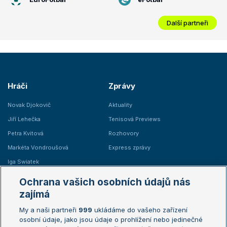
Další partneři
Hráči
Zprávy
Novak Djokovič
Aktuality
Jiří Lehečka
Tenisová Previews
Petra Kvitová
Rozhovory
Markéta Vondroušová
Express zprávy
Iga Swiatek
Marie Bouzková
Ochrana vašich osobních údajů nás
Žebříčky
Kalendář turnajů
zajímá
My a naši partneři
999
ukládáme do vašeho zařízení
Žebříček ATP (muži)
Australian Open
osobní údaje, jako jsou údaje o prohlížení nebo jedinečné
Žebříček WTA (ženy)
French Open