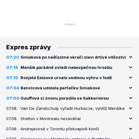
Expres zprávy
07:20
Siniaková po nešťastné skreči slaví drtivé vítězství
07:16
Menšík parádně zvládl nebezpečnou hrozbu
07:10
Rozjetá Ealaová urvala sedmou výhru v řadě
07:04
Bencicová udolala parťačku Siniakové
07:00
Gauffová si znovu poradila se Sakkariovou
07.08.
Van De Zandschulp vyřadil Hurkacze, vyhlíží Menšíka
07.08.
Shelton v Montrealu nezaváhal
07.08.
Andrejevová v Torontu překvapivě končí