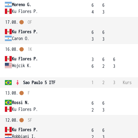
Moreno G.
6
6
Ku Flores P.
4
3
17.08.
OF
Ku Flores P.
6
6
Caron O.
3
3
16.08.
1K
Ku Flores P.
3
6
6
Wojcik K.
6
2
3
Sao Paulo 5 ITF
1
2
3
Kurs
13.08.
F
Rossi N.
6
6
Ku Flores P.
2
3
12.08.
SF
Ku Flores P.
6
6
Robbiani I.
2
3