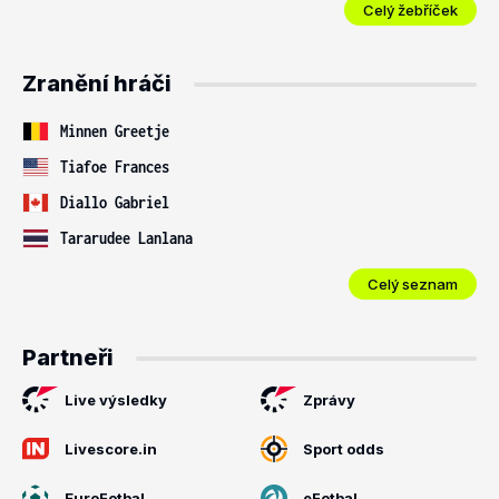
Celý žebříček
Zranění hráči
Minnen Greetje
Tiafoe Frances
Diallo Gabriel
Tararudee Lanlana
Celý seznam
Partneři
Live výsledky
Zprávy
Livescore.in
Sport odds
EuroFotbal
eFotbal