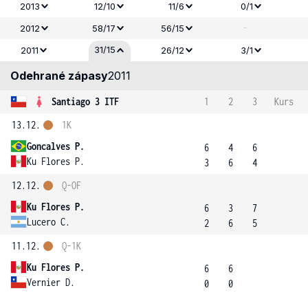
2013
12/10
11/6
0/1
-
2012
58/17
56/15
31/15
2011
26/12
3/1
Odehrané zápasy
2011
Santiago 3 ITF
1
2
3
Kurs
13.12.
1K
Goncalves P.
6
4
6
Ku Flores P.
3
6
4
12.12.
Q-OF
Ku Flores P.
6
3
7
Lucero C.
2
6
5
11.12.
Q-1K
Ku Flores P.
6
6
Vernier D.
0
0