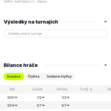
Žádné nadcházející zápasy.
Výsledky na turnajích
Bilance hráče
Dvouhra
Čtyřhra
Smíšené čtyřhry
Rok
Celkem
Antuka
Tvrdý p.
H
-
2021
1/2
1/2
-
2014
3/7
3/7