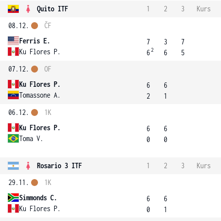
Quito ITF
1
2
3
Kurs
08.12.
ČF
Ferris E.
7
3
7
2
Ku Flores P.
6
6
5
07.12.
OF
Ku Flores P.
6
6
Tomassone A.
2
1
06.12.
1K
Ku Flores P.
6
6
Toma V.
0
0
Rosario 3 ITF
1
2
3
Kurs
29.11.
1K
Simmonds C.
6
6
Ku Flores P.
0
1