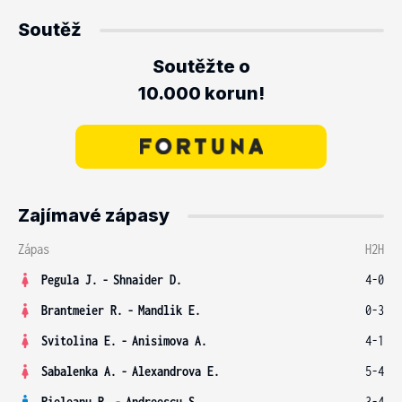
Soutěž
Soutěžte o
10.000 korun!
Zajímavé zápasy
Zápas
H2H
Pegula J.
-
Shnaider D.
4-0
Brantmeier R.
-
Mandlik E.
0-3
Svitolina E.
-
Anisimova A.
4-1
Sabalenka A.
-
Alexandrova E.
5-4
Pieleanu R.
-
Andreescu S.
3-4