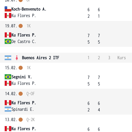
Koch-Benvenuto A.
6
6
Ku Flores P.
2
1
19.07.
1K
Ku Flores P.
7
7
De Castro C.
5
5
Buenos Aires 2 ITF
1
2
3
Kurs
15.02.
1K
Segnini V.
7
7
Ku Flores P.
5
5
14.02.
Q-OF
Ku Flores P.
6
6
Spinardi E.
2
4
13.02.
Q-2K
Ku Flores P.
6
6