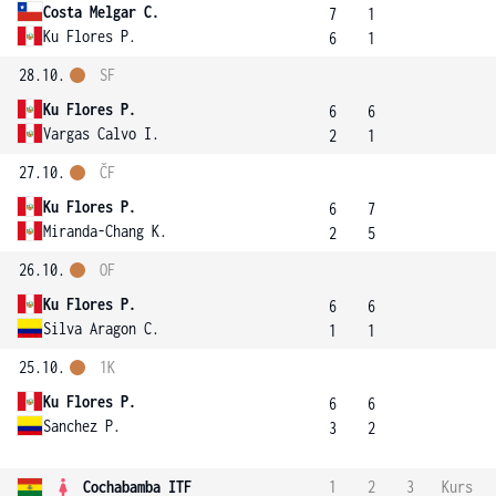
Costa Melgar C.
7
1
Ku Flores P.
6
1
28.10.
SF
Ku Flores P.
6
6
Vargas Calvo I.
2
1
27.10.
ČF
Ku Flores P.
6
7
Miranda-Chang K.
2
5
26.10.
OF
Ku Flores P.
6
6
Silva Aragon C.
1
1
25.10.
1K
Ku Flores P.
6
6
Sanchez P.
3
2
Cochabamba ITF
1
2
3
Kurs