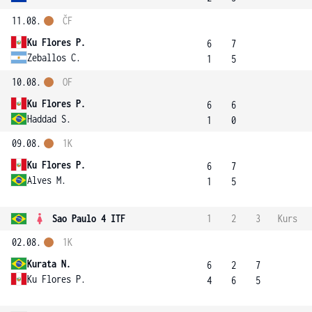
11.08.
ČF
Ku Flores P.
6
7
Zeballos C.
1
5
10.08.
OF
Ku Flores P.
6
6
Haddad S.
1
0
09.08.
1K
Ku Flores P.
6
7
Alves M.
1
5
Sao Paulo 4 ITF
1
2
3
Kurs
02.08.
1K
Kurata N.
6
2
7
Ku Flores P.
4
6
5