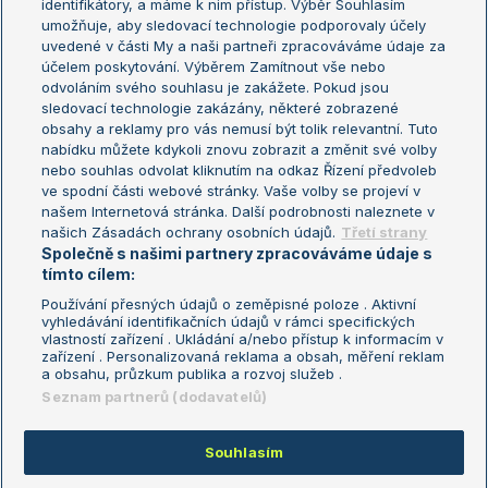
identifikátory, a máme k nim přístup. Výběr Souhlasím
umožňuje, aby sledovací technologie podporovaly účely
Sázkařský žebříček
Wimbledon
uvedené v části My a naši partneři zpracováváme údaje za
US Open
účelem poskytování. Výběrem Zamítnout vše nebo
odvoláním svého souhlasu je zakážete. Pokud jsou
Turnaj mistrů
sledovací technologie zakázány, některé zobrazené
Turnaj mistryň
obsahy a reklamy pro vás nemusí být tolik relevantní. Tuto
Aktualní trendy
nabídku můžete kdykoli znovu zobrazit a změnit své volby
nebo souhlas odvolat kliknutím na odkaz Řízení předvoleb
ve spodní části webové stránky. Vaše volby se projeví v
Fotbalové přestupy
našem Internetová stránka. Další podrobnosti naleznete v
Livesport Daily
našich Zásadách ochrany osobních údajů.
Třetí strany
Společně s našimi partnery zpracováváme údaje s
LS Prague Open
tímto cílem:
Používání přesných údajů o zeměpisné poloze . Aktivní
vyhledávání identifikačních údajů v rámci specifických
vlastností zařízení . Ukládání a/nebo přístup k informacím v
Podmínky užití
Nastavení soukromí
zařízení . Personalizovaná reklama a obsah, měření reklam
GDPR a žurnalistika
Reklama
a obsahu, průzkum publika a rozvoj služeb .
Informace o zpracování osobních
Kontakt
Seznam partnerů (dodavatelů)
údajů
Tiráž
Souhlasím
Copyright © 2008-2026 TenisPortal.cz. Využíváme zpravodajství ČTK.