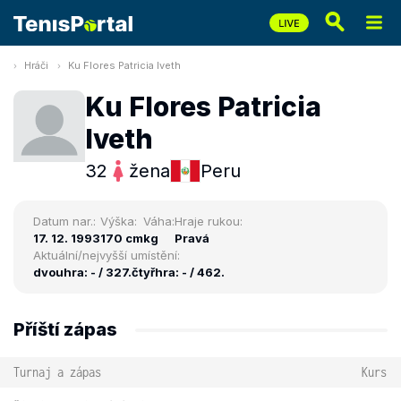
Hráči
Ku Flores Patricia Iveth
Ku Flores Patricia
Iveth
32
žena
Peru
Datum nar.:
Výška:
Váha:
Hraje rukou:
17. 12. 1993
170 cm
kg
Pravá
Aktuální/nejvyšší umístění:
dvouhra: - / 327.
čtyřhra: - / 462.
Příští zápas
Turnaj a zápas
Kurs