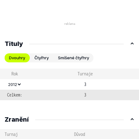
Tituly
Dvouhry
Čtyřhry
Smíšené čtyřhry
Rok
Turnaje
3
2012
Celkem:
3
Zranění
Turnaj
Důvod