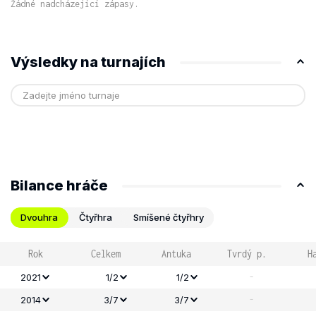
Žádné nadcházející zápasy.
Výsledky na turnajích
Bilance hráče
Dvouhra
Čtyřhra
Smíšené čtyřhry
Rok
Celkem
Antuka
Tvrdý p.
H
-
2021
1/2
1/2
-
2014
3/7
3/7