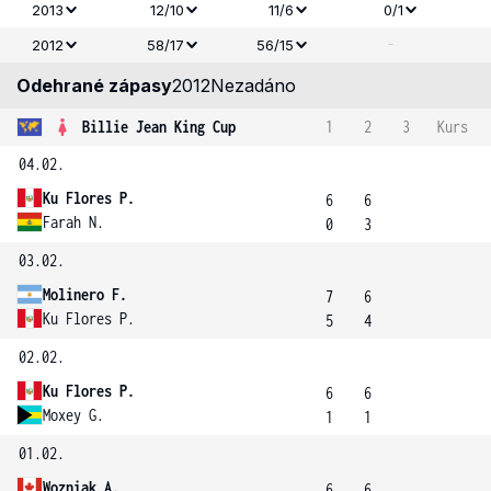
2013
12/10
11/6
0/1
-
2012
58/17
56/15
Odehrané zápasy
2012
Nezadáno
Billie Jean King Cup
1
2
3
Kurs
04.02.
Ku Flores P.
6
6
Farah N.
0
3
03.02.
Molinero F.
7
6
Ku Flores P.
5
4
02.02.
Ku Flores P.
6
6
Moxey G.
1
1
01.02.
Wozniak A.
6
6