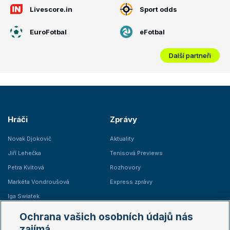
Livescore.in
Sport odds
EuroFotbal
eFotbal
Další partneři
Hráči
Zprávy
Novak Djokovič
Aktuality
Jiří Lehečka
Tenisová Previews
Petra Kvitová
Rozhovory
Markéta Vondroušová
Express zprávy
Iga Swiatek
Marie Bouzková
Ochrana vašich osobních údajů nás
Žebříčky
Kalendář turnajů
zajímá