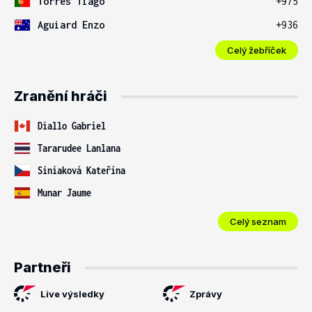
Torres Tiago
+975
Aguiard Enzo
+936
Celý žebříček
Zranění hráči
Diallo Gabriel
Tararudee Lanlana
Siniaková Kateřina
Munar Jaume
Celý seznam
Partneři
Live výsledky
Zprávy