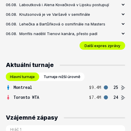
06.08.
Laboutková i Alena Kovačková v Lipsku postupují
06.08.
Knutsonová je ve Varšavě v semifinále
06.08.
Lehečka a Bartůňková o osmifinále na Masters
06.08.
Monfils nadělil Tienovi kanára, přesto padl
Další expres zprávy
Aktuální turnaje
Hlavní turnaje
Turnaje nižší úrovně
Montreal
$9.4M
25
Toronto WTA
$7.4M
24
Vzájemné zápasy