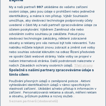
My a naši partneři
997
ukládáme do vašeho zařízení
Žebříček ATP (muži)
Australian Open
osobní údaje, jako jsou údaje o prohlížení nebo jedinečné
Žebříček WTA (ženy)
French Open
identifikátory, a máme k nim přístup. Výběr Souhlasím
umožňuje, aby sledovací technologie podporovaly účely
Sázkařský žebříček
Wimbledon
uvedené v části My a naši partneři zpracováváme údaje za
US Open
účelem poskytování. Výběrem Zamítnout vše nebo
odvoláním svého souhlasu je zakážete. Pokud jsou
Turnaj mistrů
sledovací technologie zakázány, některé zobrazené
Turnaj mistryň
obsahy a reklamy pro vás nemusí být tolik relevantní. Tuto
Aktualní trendy
nabídku můžete kdykoli znovu zobrazit a změnit své volby
nebo souhlas odvolat kliknutím na odkaz Řízení předvoleb
ve spodní části webové stránky. Vaše volby se projeví v
Fotbalové přestupy
našem Internetová stránka. Další podrobnosti naleznete v
Livesport Daily
našich Zásadách ochrany osobních údajů.
Třetí strany
Společně s našimi partnery zpracováváme údaje s
LS Prague Open
tímto cílem:
Používání přesných údajů o zeměpisné poloze . Aktivní
vyhledávání identifikačních údajů v rámci specifických
vlastností zařízení . Ukládání a/nebo přístup k informacím v
Podmínky užití
Nastavení soukromí
zařízení . Personalizovaná reklama a obsah, měření reklam
GDPR a žurnalistika
Reklama
a obsahu, průzkum publika a rozvoj služeb .
Informace o zpracování osobních
Kontakt
Seznam partnerů (dodavatelů)
údajů
Tiráž