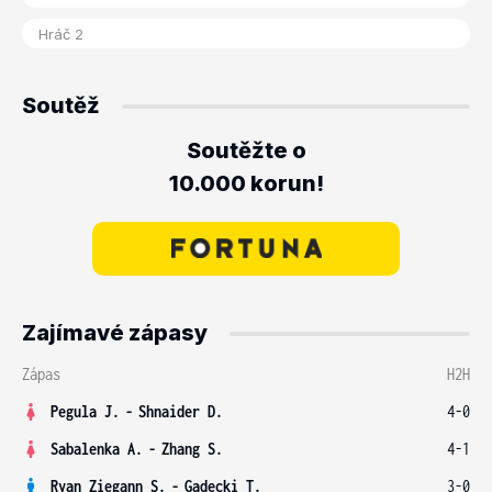
Soutěž
Soutěžte o
10.000 korun!
Zajímavé zápasy
Zápas
H2H
Pegula J.
-
Shnaider D.
4-0
Sabalenka A.
-
Zhang S.
4-1
Ryan Ziegann S.
-
Gadecki T.
3-0