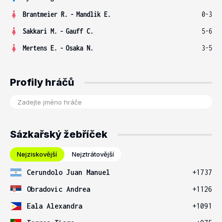
Brantmeier R.
-
Mandlik E.
0-3
Sakkari M.
-
Gauff C.
5-6
Mertens E.
-
Osaka N.
3-5
Profily hráčů
Sázkařský žebříček
Nejziskovější
Nejztrátovější
Cerundolo Juan Manuel
+1737
Obradovic Andrea
+1126
Eala Alexandra
+1091