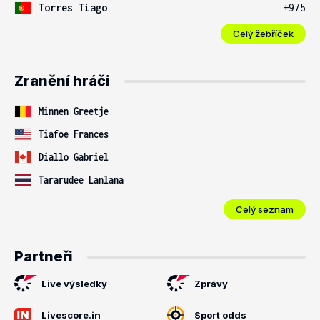
Torres Tiago
+975
Celý žebříček
Zranění hráči
Minnen Greetje
Tiafoe Frances
Diallo Gabriel
Tararudee Lanlana
Celý seznam
Partneři
Live výsledky
Zprávy
Livescore.in
Sport odds