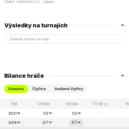
Žádné nadcházející zápasy.
Výsledky na turnajích
Bilance hráče
Dvouhra
Čtyřhra
Smíšené čtyřhry
Rok
Celkem
Antuka
Tvrdý p.
H
-
2021
1/2
1/2
-
3/7
2014
3/7