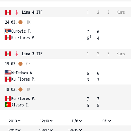
Lima 4 ITF
1
2
3
Kurs
24.03.
1K
Curovic T.
7
6
2
Ku Flores P.
6
4
Lima 3 ITF
1
2
3
Kurs
19.03.
OF
Nefedova A.
6
6
Ku Flores P.
3
3
18.03.
1K
Ku Flores P.
7
7
Alvaro I.
5
5
2013
12/10
11/6
0/1
-
2012
58/17
56/15