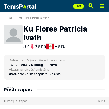
Hráči
Ku Flores Patricia Iveth
Ku Flores Patricia
Iveth
32
žena
Peru
Datum nar.:
Výška:
Váha:
Hraje rukou:
17. 12. 1993
170 cm
kg
Pravá
Aktuální/nejvyšší umístění:
dvouhra: - / 327.
čtyřhra: - / 462.
Příští zápas
Turnaj a zápas
Kurs