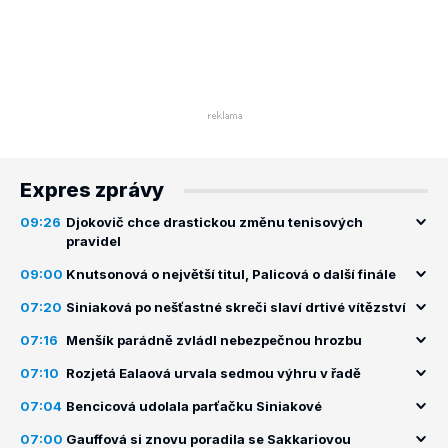
Expres zprávy
09:26
Djokovič chce drastickou změnu tenisových
pravidel
09:00
Knutsonová o největší titul, Palicová o další finále
07:20
Siniaková po nešťastné skreči slaví drtivé vítězství
07:16
Menšík parádně zvládl nebezpečnou hrozbu
07:10
Rozjetá Ealaová urvala sedmou výhru v řadě
07:04
Bencicová udolala parťačku Siniakové
07:00
Gauffová si znovu poradila se Sakkariovou