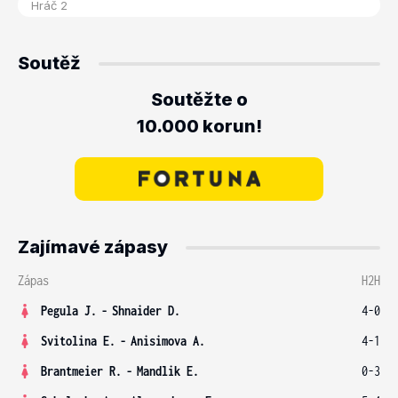
Soutěž
Soutěžte o
10.000 korun!
Zajímavé zápasy
Zápas
H2H
Pegula J.
-
Shnaider D.
4-0
Svitolina E.
-
Anisimova A.
4-1
Brantmeier R.
-
Mandlik E.
0-3