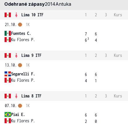
Odehrané zápasy
2014
Antuka
Lima 10 ITF
1
2
3
Kurs
21.10.
1K
Fuentes C.
7
6
3
Ku Flores P.
6
4
Lima 9 ITF
1
2
3
Kurs
13.10.
1K
Segarelli F.
6
6
Ku Flores P.
4
1
Lima 8 ITF
1
2
3
Kurs
07.10.
1K
Piai E.
6
6
Ku Flores P.
2
0