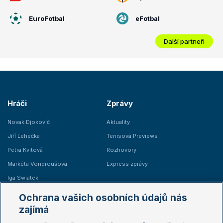
EuroFotbal
eFotbal
Další partneři
Hráči
Zprávy
Novak Djokovič
Aktuality
Jiří Lehečka
Tenisová Previews
Petra Kvitová
Rozhovory
Markéta Vondroušová
Express zprávy
Iga Swiatek
Marie Bouzková
Ochrana vašich osobních údajů nás
Žebříčky
Kalendář turnajů
zajímá