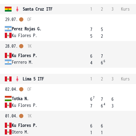
Santa Cruz ITF
1
2
3
Kurs
29.07.
OF
Perez Rojas G.
7
5
Ku Flores P.
5
2
28.07.
1K
Ku Flores P.
6
7
6
Ferrero M.
4
6
Lima 5 ITF
1
2
3
Kurs
02.04.
OF
7
Totka N.
6
7
6
4
Ku Flores P.
7
6
3
01.04.
1K
Ku Flores P.
6
6
Otero M.
1
1