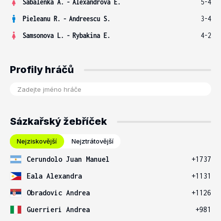
Sabalenka A.
-
Alexandrova E.
5-4
Pieleanu R.
-
Andreescu S.
3-4
Samsonova L.
-
Rybakina E.
4-2
Profily hráčů
Sázkařský žebříček
Nejziskovější
Nejztrátovější
Cerundolo Juan Manuel
+1737
Eala Alexandra
+1131
Obradovic Andrea
+1126
Guerrieri Andrea
+981