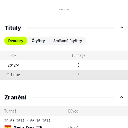
Tituly
Dvouhry
Čtyřhry
Smíšené čtyřhry
Rok
Turnaje
3
2012
Celkem:
3
Zranění
Turnaj
Důvod
29.07.2014 - 06.10.2014
Santa Cruz ITF
skreč