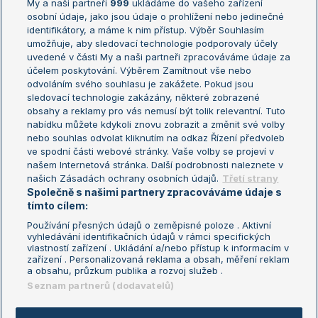
My a naši partneři
999
ukládáme do vašeho zařízení
Žebříček ATP (muži)
Australian Open
osobní údaje, jako jsou údaje o prohlížení nebo jedinečné
Žebříček WTA (ženy)
French Open
identifikátory, a máme k nim přístup. Výběr Souhlasím
umožňuje, aby sledovací technologie podporovaly účely
Sázkařský žebříček
Wimbledon
uvedené v části My a naši partneři zpracováváme údaje za
US Open
účelem poskytování. Výběrem Zamítnout vše nebo
odvoláním svého souhlasu je zakážete. Pokud jsou
Turnaj mistrů
sledovací technologie zakázány, některé zobrazené
Turnaj mistryň
obsahy a reklamy pro vás nemusí být tolik relevantní. Tuto
Aktualní trendy
nabídku můžete kdykoli znovu zobrazit a změnit své volby
nebo souhlas odvolat kliknutím na odkaz Řízení předvoleb
ve spodní části webové stránky. Vaše volby se projeví v
Fotbalové přestupy
našem Internetová stránka. Další podrobnosti naleznete v
Livesport Daily
našich Zásadách ochrany osobních údajů.
Třetí strany
Společně s našimi partnery zpracováváme údaje s
LS Prague Open
tímto cílem:
Používání přesných údajů o zeměpisné poloze . Aktivní
vyhledávání identifikačních údajů v rámci specifických
vlastností zařízení . Ukládání a/nebo přístup k informacím v
Podmínky užití
Nastavení soukromí
zařízení . Personalizovaná reklama a obsah, měření reklam
GDPR a žurnalistika
Reklama
a obsahu, průzkum publika a rozvoj služeb .
Informace o zpracování osobních
Kontakt
Seznam partnerů (dodavatelů)
údajů
Tiráž