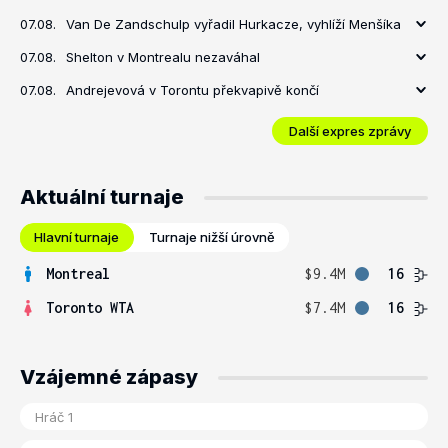
07.08.
Van De Zandschulp vyřadil Hurkacze, vyhlíží Menšíka
07.08.
Shelton v Montrealu nezaváhal
07.08.
Andrejevová v Torontu překvapivě končí
Další expres zprávy
Aktuální turnaje
Hlavní turnaje
Turnaje nižší úrovně
Montreal
$9.4M
16
Toronto WTA
$7.4M
16
Vzájemné zápasy