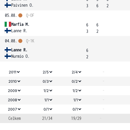
Paivinen O.
3
6
2
05.08.
Q-OF
Marfia M.
6
6
Lanne R.
3
2
04.08.
Q-1K
Lanne R.
6
Nurmio O.
2
-
2011
2/5
2/4
-
2010
0/3
0/2
-
2009
1/2
1/2
-
2008
1/1
1/1
-
2007
0/1
0/1
Celkem
21/34
19/29
-