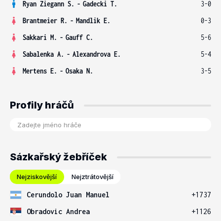
Ryan Ziegann S.
-
Gadecki T.
3-0
Brantmeier R.
-
Mandlik E.
0-3
Sakkari M.
-
Gauff C.
5-6
Sabalenka A.
-
Alexandrova E.
5-4
Mertens E.
-
Osaka N.
3-5
Profily hráčů
Sázkařský žebříček
Nejziskovější
Nejztrátovější
Cerundolo Juan Manuel
+1737
Obradovic Andrea
+1126