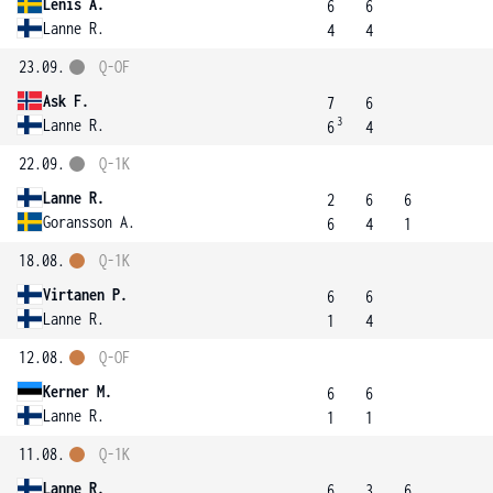
Lenis A.
6
6
Lanne R.
4
4
23.09.
Q-OF
Ask F.
7
6
3
Lanne R.
6
4
22.09.
Q-1K
Lanne R.
2
6
6
Goransson A.
6
4
1
18.08.
Q-1K
Virtanen P.
6
6
Lanne R.
1
4
12.08.
Q-OF
Kerner M.
6
6
Lanne R.
1
1
11.08.
Q-1K
Lanne R.
6
3
6