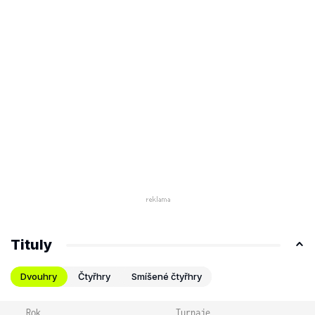
Tituly
Dvouhry
Čtyřhry
Smíšené čtyřhry
Rok
Turnaje