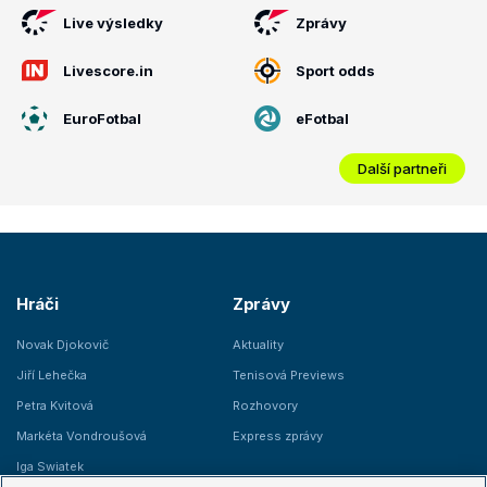
Live výsledky
Zprávy
Livescore.in
Sport odds
EuroFotbal
eFotbal
Další partneři
Hráči
Zprávy
Novak Djokovič
Aktuality
Jiří Lehečka
Tenisová Previews
Petra Kvitová
Rozhovory
Markéta Vondroušová
Express zprávy
Iga Swiatek