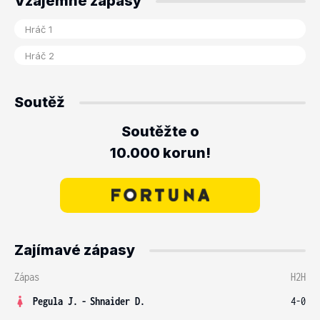
Vzájemné zápasy
Soutěž
Soutěžte o
10.000 korun!
Zajímavé zápasy
Zápas
H2H
Pegula J.
-
Shnaider D.
4-0