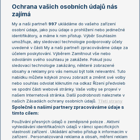
Marie Bouzková
Ochrana vašich osobních údajů nás
Žebříčky
Kalendář turnajů
zajímá
My a naši partneři
997
ukládáme do vašeho zařízení
Žebříček ATP (muži)
Australian Open
osobní údaje, jako jsou údaje o prohlížení nebo jedinečné
Žebříček WTA (ženy)
French Open
identifikátory, a máme k nim přístup. Výběr Souhlasím
umožňuje, aby sledovací technologie podporovaly účely
Sázkařský žebříček
Wimbledon
uvedené v části My a naši partneři zpracováváme údaje za
US Open
účelem poskytování. Výběrem Zamítnout vše nebo
odvoláním svého souhlasu je zakážete. Pokud jsou
Turnaj mistrů
sledovací technologie zakázány, některé zobrazené
Turnaj mistryň
obsahy a reklamy pro vás nemusí být tolik relevantní. Tuto
Aktualní trendy
nabídku můžete kdykoli znovu zobrazit a změnit své volby
nebo souhlas odvolat kliknutím na odkaz Řízení předvoleb
ve spodní části webové stránky. Vaše volby se projeví v
Fotbalové přestupy
našem Internetová stránka. Další podrobnosti naleznete v
Livesport Daily
našich Zásadách ochrany osobních údajů.
Třetí strany
Společně s našimi partnery zpracováváme údaje s
LS Prague Open
tímto cílem:
Používání přesných údajů o zeměpisné poloze . Aktivní
vyhledávání identifikačních údajů v rámci specifických
vlastností zařízení . Ukládání a/nebo přístup k informacím v
Podmínky užití
Nastavení soukromí
zařízení . Personalizovaná reklama a obsah, měření reklam
GDPR a žurnalistika
Reklama