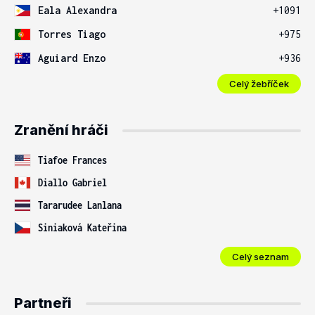
Eala Alexandra
+1091
Torres Tiago
+975
Aguiard Enzo
+936
Celý žebříček
Zranění hráči
Tiafoe Frances
Diallo Gabriel
Tararudee Lanlana
Siniaková Kateřina
Celý seznam
Partneři