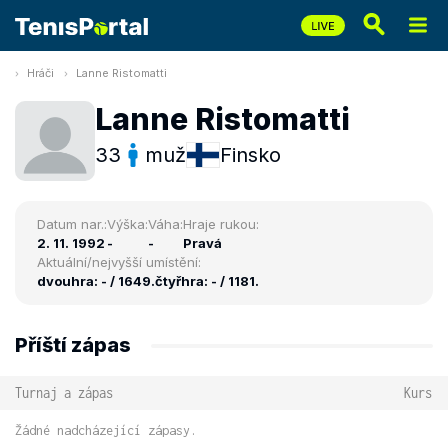
Hráči
Lanne Ristomatti
Lanne Ristomatti
33
muž
Finsko
Datum nar.:
Výška:
Váha:
Hraje rukou:
2. 11. 1992
-
-
Pravá
Aktuální/nejvyšší umístění:
dvouhra: - / 1649.
čtyřhra: - / 1181.
Příští zápas
Turnaj a zápas
Kurs
Žádné nadcházející zápasy.