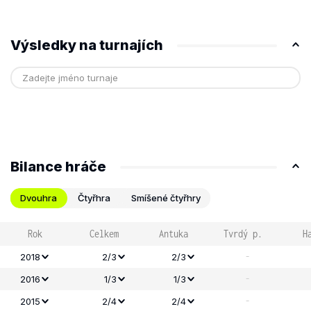
Výsledky na turnajích
Bilance hráče
Dvouhra
Čtyřhra
Smíšené čtyřhry
Rok
Celkem
Antuka
Tvrdý p.
H
-
2018
2/3
2/3
-
2016
1/3
1/3
-
2015
2/4
2/4