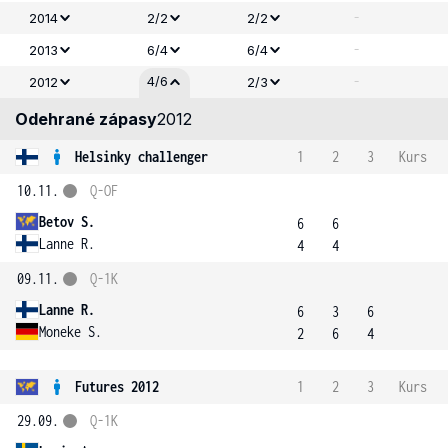
-
2014
2/2
2/2
-
2013
6/4
6/4
-
4/6
2012
2/3
Odehrané zápasy
2012
Helsinky challenger
1
2
3
Kurs
10.11.
Q-OF
Betov S.
6
6
Lanne R.
4
4
09.11.
Q-1K
Lanne R.
6
3
6
Moneke S.
2
6
4
Futures 2012
1
2
3
Kurs
29.09.
Q-1K