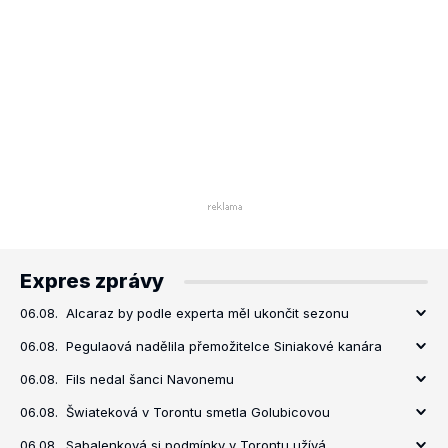
Expres zprávy
06.08.
Alcaraz by podle experta měl ukončit sezonu
06.08.
Pegulaová nadělila přemožitelce Siniakové kanára
06.08.
Fils nedal šanci Navonemu
06.08.
Šwiateková v Torontu smetla Golubicovou
06.08.
Sabalenková si podmínky v Torontu užívá