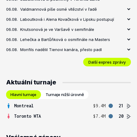
06.08.
Valdmannová píše osmé vítězství v řadě
06.08.
Laboutková i Alena Kovačková v Lipsku postupují
06.08.
Knutsonová je ve Varšavě v semifinále
06.08.
Lehečka a Bartůňková o osmifinále na Masters
06.08.
Monfils nadělil Tienovi kanára, přesto padl
Další expres zprávy
Aktuální turnaje
Hlavní turnaje
Turnaje nižší úrovně
Montreal
$9.4M
21
Toronto WTA
$7.4M
20