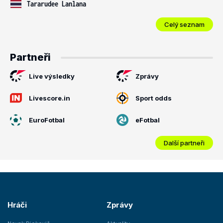
Tararudee Lanlana
Celý seznam
Partneři
Live výsledky
Zprávy
Livescore.in
Sport odds
EuroFotbal
eFotbal
Další partneři
Hráči
Zprávy