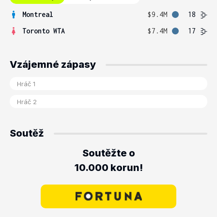
Montreal
$9.4M
18
Toronto WTA
$7.4M
17
Vzájemné zápasy
Soutěž
Soutěžte o
10.000 korun!