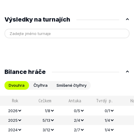
Výsledky na turnajích
Bilance hráče
Dvouhra
Čtyřhra
Smíšené čtyřhry
Rok
Celkem
Antuka
Tvrdý p.
H
2026
1/8
0/5
0/1
2025
5/13
2/4
1/4
2024
3/12
2/7
1/4