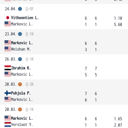
24.04.
Q-OF
Vithoontien L.
6
6
1.10
Markovic L.
1
1
5.60
23.04.
Q-1K
Markovic L.
6
6
Weishan M.
3
1
26.03.
Q-1K
Ibrahim K.
7
7
Markovic L.
5
5
20.03.
Q-2K
Pohjola P.
7
6
Markovic L.
6
1
20.03.
Q-1K
Markovic L.
6
6
1.65
Versloot Y.
1
1
2.07