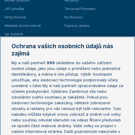
Novak Djokovič
Aktuality
Jiří Lehečka
Tenisová Previews
Petra Kvitová
Rozhovory
Markéta Vondroušová
Express zprávy
Iga Swiatek
Marie Bouzková
Ochrana vašich osobních údajů nás
Žebříčky
Kalendář turnajů
zajímá
My a naši partneři
999
ukládáme do vašeho zařízení
Žebříček ATP (muži)
Australian Open
osobní údaje, jako jsou údaje o prohlížení nebo jedinečné
Žebříček WTA (ženy)
French Open
identifikátory, a máme k nim přístup. Výběr Souhlasím
umožňuje, aby sledovací technologie podporovaly účely
Sázkařský žebříček
Wimbledon
uvedené v části My a naši partneři zpracováváme údaje za
US Open
účelem poskytování. Výběrem Zamítnout vše nebo
odvoláním svého souhlasu je zakážete. Pokud jsou
Turnaj mistrů
sledovací technologie zakázány, některé zobrazené
Turnaj mistryň
obsahy a reklamy pro vás nemusí být tolik relevantní. Tuto
Aktualní trendy
nabídku můžete kdykoli znovu zobrazit a změnit své volby
nebo souhlas odvolat kliknutím na odkaz Řízení předvoleb
ve spodní části webové stránky. Vaše volby se projeví v
Fotbalové přestupy
našem Internetová stránka. Další podrobnosti naleznete v
Livesport Daily