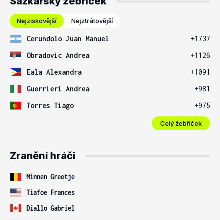
Sázkařský žebříček
Nejziskovější
Nejztrátovější
Cerundolo Juan Manuel
+1737
Obradovic Andrea
+1126
Eala Alexandra
+1091
Guerrieri Andrea
+981
Torres Tiago
+975
Celý žebříček
Zranění hráči
Minnen Greetje
Tiafoe Frances
Diallo Gabriel