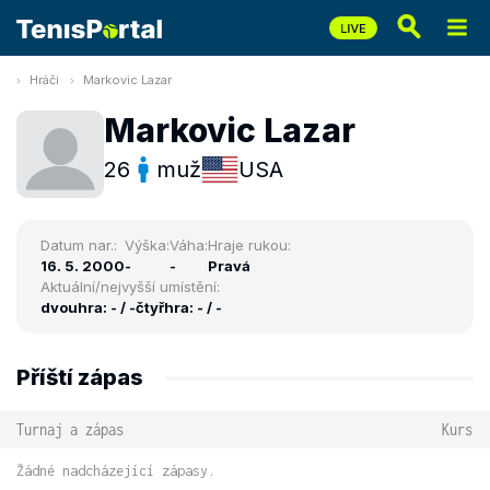
Hráči
Markovic Lazar
Markovic Lazar
26
muž
USA
Datum nar.:
Výška:
Váha:
Hraje rukou:
16. 5. 2000
-
-
Pravá
Aktuální/nejvyšší umístění:
dvouhra: - / -
čtyřhra: - / -
Příští zápas
Turnaj a zápas
Kurs
Žádné nadcházející zápasy.