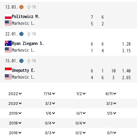
12.03.
Q-1K
Politowicz M.
7
6
Markovic L.
5
2
22.01.
Q-1K
Ryan Ziegann S.
6
6
1.28
Markovic L.
1
4
3.15
15.01.
Q-1K
Uneputty E.
6
1
10
1.40
Markovic L.
4
6
3
2.65
2022
7/14
1/2
6/11
-
2020
3/3
3/3
2019
1/6
0/1
1/5
-
2018
0/4
0/4
2016
0/3
0/2
0/1