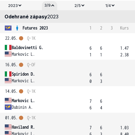
3/9
2023
2/5
1/4
Odehrané zápasy
2023
Futures 2023
1
2
3
Kurs
22.05.
Q-1K
Baldovinetti G.
6
6
1.47
Markovic L.
1
1
2.38
16.05.
Q-OF
Spiridon D.
6
6
Markovic L.
0
3
14.05.
Q-1K
Markovic L.
7
6
Dubinin A.
6
4
01.05.
Q-1K
Haviland R.
7
6
1.03
Markovic L.
6
3
8.40