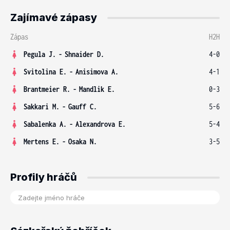
Zajímavé zápasy
Zápas
H2H
Pegula J.
-
Shnaider D.
4-0
Svitolina E.
-
Anisimova A.
4-1
Brantmeier R.
-
Mandlik E.
0-3
Sakkari M.
-
Gauff C.
5-6
Sabalenka A.
-
Alexandrova E.
5-4
Mertens E.
-
Osaka N.
3-5
Profily hráčů