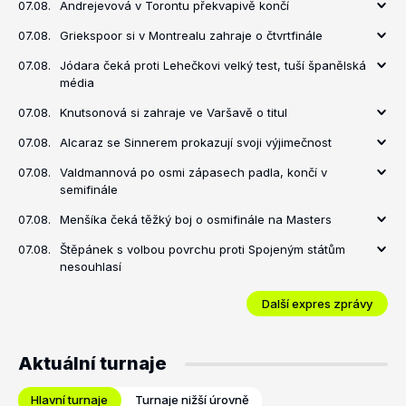
07.08.
Andrejevová v Torontu překvapivě končí
07.08.
Griekspoor si v Montrealu zahraje o čtvrtfinále
07.08.
Jódara čeká proti Lehečkovi velký test, tuší španělská
média
07.08.
Knutsonová si zahraje ve Varšavě o titul
07.08.
Alcaraz se Sinnerem prokazují svoji výjimečnost
07.08.
Valdmannová po osmi zápasech padla, končí v
semifinále
07.08.
Menšíka čeká těžký boj o osmifinále na Masters
07.08.
Štěpánek s volbou povrchu proti Spojeným státům
nesouhlasí
Další expres zprávy
Aktuální turnaje
Hlavní turnaje
Turnaje nižší úrovně