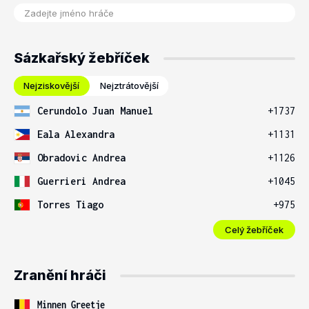
Sázkařský žebříček
Nejziskovější
Nejztrátovější
Cerundolo Juan Manuel
+1737
Eala Alexandra
+1131
Obradovic Andrea
+1126
Guerrieri Andrea
+1045
Torres Tiago
+975
Celý žebříček
Zranění hráči
Minnen Greetje