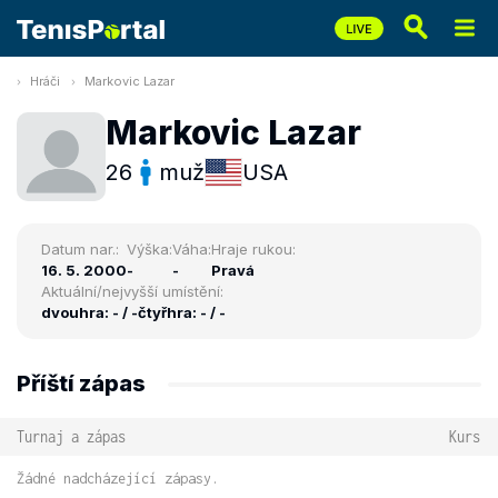
Hráči
Markovic Lazar
Markovic Lazar
26
muž
USA
Datum nar.:
Výška:
Váha:
Hraje rukou:
16. 5. 2000
-
-
Pravá
Aktuální/nejvyšší umístění:
dvouhra: - / -
čtyřhra: - / -
Příští zápas
Turnaj a zápas
Kurs
Žádné nadcházející zápasy.