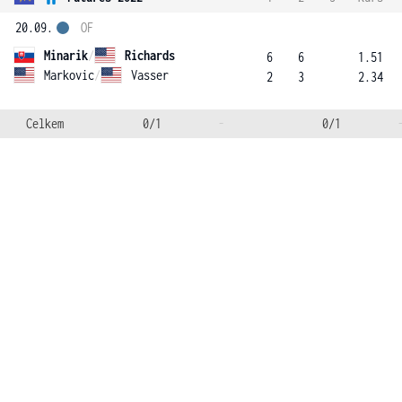
20.09.
OF
Minarik
/
Richards
6
6
1.51
Markovic
/
Vasser
2
3
2.34
Celkem
0/1
-
0/1