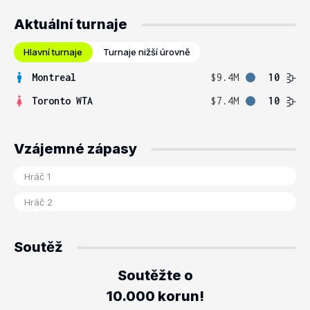
Aktuální turnaje
Hlavní turnaje
Turnaje nižší úrovně
Montreal
$9.4M
10
Toronto WTA
$7.4M
10
Vzájemné zápasy
Soutěž
Soutěžte o
10.000 korun!