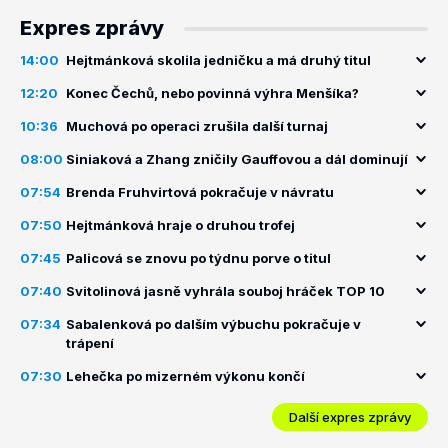
Expres zprávy
14:00
Hejtmánková skolila jedničku a má druhý titul
12:20
Konec Čechů, nebo povinná výhra Menšíka?
10:36
Muchová po operaci zrušila další turnaj
08:00
Siniaková a Zhang zničily Gauffovou a dál dominují
07:54
Brenda Fruhvirtová pokračuje v návratu
07:50
Hejtmánková hraje o druhou trofej
07:45
Palicová se znovu po týdnu porve o titul
07:40
Svitolinová jasně vyhrála souboj hráček TOP 10
07:34
Sabalenková po dalším výbuchu pokračuje v
trápení
07:30
Lehečka po mizerném výkonu končí
Další expres zprávy