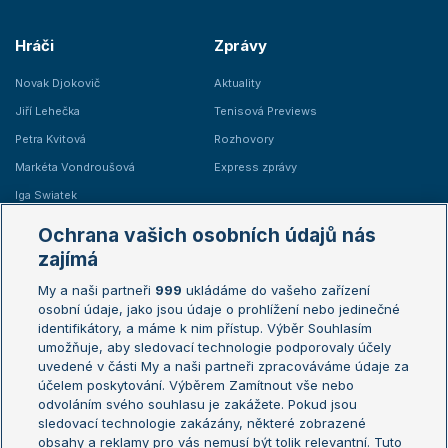
Hráči
Zprávy
Novak Djokovič
Aktuality
Jiří Lehečka
Tenisová Previews
Petra Kvitová
Rozhovory
Markéta Vondroušová
Express zprávy
Iga Swiatek
Marie Bouzková
Ochrana vašich osobních údajů nás
Žebříčky
Kalendář turnajů
zajímá
My a naši partneři
999
ukládáme do vašeho zařízení
Žebříček ATP (muži)
Australian Open
osobní údaje, jako jsou údaje o prohlížení nebo jedinečné
Žebříček WTA (ženy)
French Open
identifikátory, a máme k nim přístup. Výběr Souhlasím
umožňuje, aby sledovací technologie podporovaly účely
Sázkařský žebříček
Wimbledon
uvedené v části My a naši partneři zpracováváme údaje za
US Open
účelem poskytování. Výběrem Zamítnout vše nebo
odvoláním svého souhlasu je zakážete. Pokud jsou
Turnaj mistrů
sledovací technologie zakázány, některé zobrazené
Turnaj mistryň
obsahy a reklamy pro vás nemusí být tolik relevantní. Tuto