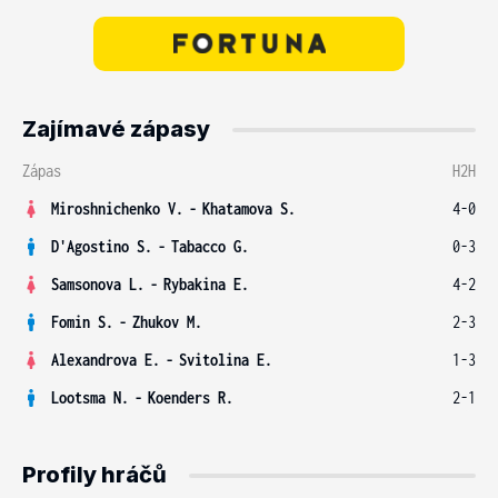
Zajímavé zápasy
Zápas
H2H
Miroshnichenko V.
-
Khatamova S.
4-0
D'Agostino S.
-
Tabacco G.
0-3
Samsonova L.
-
Rybakina E.
4-2
Fomin S.
-
Zhukov M.
2-3
Alexandrova E.
-
Svitolina E.
1-3
Lootsma N.
-
Koenders R.
2-1
Profily hráčů