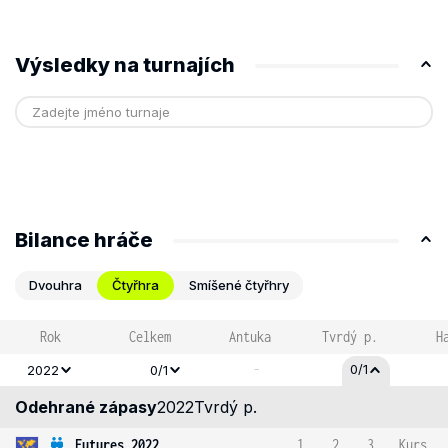
Výsledky na turnajích
Bilance hráče
Dvouhra
Čtyřhra
Smíšené čtyřhry
Rok
Celkem
Antuka
Tvrdý p.
H
-
0/1
2022
0/1
Odehrané zápasy
2022
Tvrdý p.
Futures 2022
1
2
3
Kurs