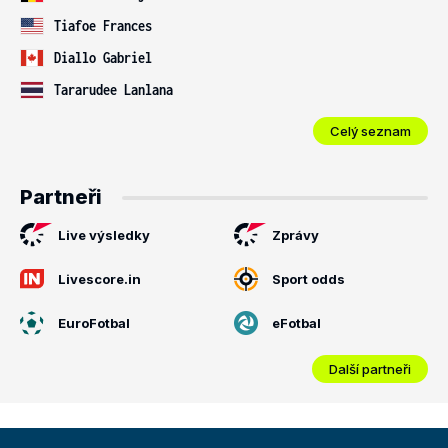
Tiafoe Frances
Diallo Gabriel
Tararudee Lanlana
Celý seznam
Partneři
Live výsledky
Zprávy
Livescore.in
Sport odds
EuroFotbal
eFotbal
Další partneři