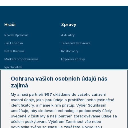
Hráči
Zprávy
Novak Djokovič
Aktuality
Jiří Lehečka
Tenisová Previews
Petra Kvitová
Rozhovory
Markéta Vondroušová
Express zprávy
Iga Swiatek
Marie Bouzková
Ochrana vašich osobních údajů nás
Žebříčky
Kalendář turnajů
zajímá
My a naši partneři
997
ukládáme do vašeho zařízení
Žebříček ATP (muži)
Australian Open
osobní údaje, jako jsou údaje o prohlížení nebo jedinečné
Žebříček WTA (ženy)
French Open
identifikátory, a máme k nim přístup. Výběr Souhlasím
umožňuje, aby sledovací technologie podporovaly účely
Sázkařský žebříček
Wimbledon
uvedené v části My a naši partneři zpracováváme údaje za
US Open
účelem poskytování. Výběrem Zamítnout vše nebo
odvoláním svého souhlasu je zakážete. Pokud jsou
Turnaj mistrů