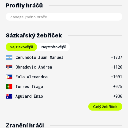
Profily hráčů
Sázkařský žebříček
Nejziskovější
Nejztrátovější
Cerundolo Juan Manuel
+1737
Obradovic Andrea
+1126
Eala Alexandra
+1091
Torres Tiago
+975
Aguiard Enzo
+936
Celý žebříček
Zranění hráči