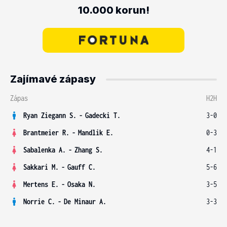
10.000 korun!
Zajímavé zápasy
Zápas
H2H
Ryan Ziegann S.
-
Gadecki T.
3-0
Brantmeier R.
-
Mandlik E.
0-3
Sabalenka A.
-
Zhang S.
4-1
Sakkari M.
-
Gauff C.
5-6
Mertens E.
-
Osaka N.
3-5
Norrie C.
-
De Minaur A.
3-3