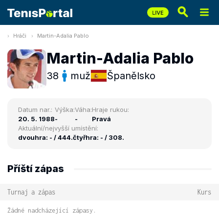
Hráči
Martin-Adalia Pablo
Martin-Adalia Pablo
38
muž
Španělsko
Datum nar.:
Výška:
Váha:
Hraje rukou:
20. 5. 1988
-
-
Pravá
Aktuální/nejvyšší umístění:
dvouhra: - / 444.
čtyřhra: - / 308.
Příští zápas
Turnaj a zápas
Kurs
Žádné nadcházející zápasy.