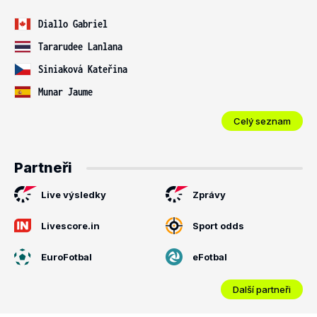
Diallo Gabriel
Tararudee Lanlana
Siniaková Kateřina
Munar Jaume
Celý seznam
Partneři
Live výsledky
Zprávy
Livescore.in
Sport odds
EuroFotbal
eFotbal
Další partneři