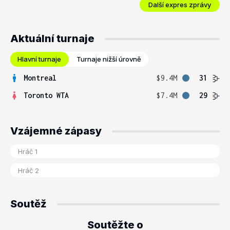
Další expres zprávy
Aktuální turnaje
Hlavní turnaje
Turnaje nižší úrovně
Montreal
$9.4M
31
Toronto WTA
$7.4M
29
Vzájemné zápasy
Soutěž
Soutěžte o