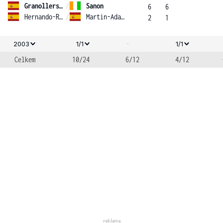
Granollers-Pujol
/
Sanon
6
6
Hernando-Ruano
/
Martin-Adalia
2
1
-
2003
1/1
1/1
Celkem
10/24
6/12
4/12