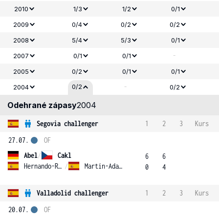
2010
1/3
1/2
0/1
2009
0/4
0/2
0/2
2008
5/4
5/3
0/1
-
2007
0/1
0/1
2005
0/2
0/1
0/1
-
0/2
2004
0/2
Odehrané zápasy
2004
Segovia challenger
1
2
3
Kurs
27.07.
OF
Abel
/
Cakl
6
6
Hernando-Ruano
/
Martin-Adalia
0
4
Valladolid challenger
1
2
3
Kurs
20.07.
OF