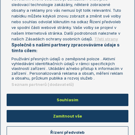
sledovací technologie zakázány, některé zobrazené
Turnaj mistryň
obsahy a reklamy pro vás nemusí být tolik relevantní. Tuto
Aktualní trendy
nabídku můžete kdykoli znovu zobrazit a změnit své volby
nebo souhlas odvolat kliknutím na odkaz Řízení předvoleb
ve spodní části webové stránky. Vaše volby se projeví v
Fotbalové přestupy
našem Internetová stránka. Další podrobnosti naleznete v
Livesport Daily
našich Zásadách ochrany osobních údajů.
Třetí strany
Společně s našimi partnery zpracováváme údaje s
LS Prague Open
tímto cílem:
Používání přesných údajů o zeměpisné poloze . Aktivní
vyhledávání identifikačních údajů v rámci specifických
vlastností zařízení . Ukládání a/nebo přístup k informacím v
Podmínky užití
Nastavení soukromí
zařízení . Personalizovaná reklama a obsah, měření reklam
GDPR a žurnalistika
Reklama
a obsahu, průzkum publika a rozvoj služeb .
Informace o zpracování osobních
Kontakt
Seznam partnerů (dodavatelů)
údajů
Tiráž
Souhlasím
Copyright © 2008-2026 TenisPortal.cz. Využíváme zpravodajství ČTK.
Zamítnout vše
Řízení předvoleb