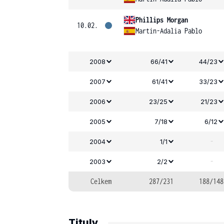
Phillips Morgan
10.02.
Martin-Adalia Pablo
2008
66/41
44/23
2007
61/41
33/23
2006
23/25
21/23
2005
7/18
6/12
-
2004
1/1
-
2003
2/2
Celkem
287/231
188/148
Tituly