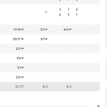
3
7
6
1K
6
5
1
-
17/14
1/2
4/2
-
-
25/17
3/1
-
-
-
2/2
-
-
-
1/6
-
-
-
1/1
-
-
-
2/2
91/77
4/3
4/3
-