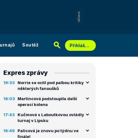
urnajů
Soutěž
Přihlášení
Expres zprávy
19:33
Norrie se ocitl pod palbou kritiky
některých fanoušků
18:03
Martincová podstoupila další
operaci kolena
17:43
Kučmová s Laboutkovou ovládly
turnaj v Lipsku
16:49
Palicová je znovu po týdnu ve
finále!