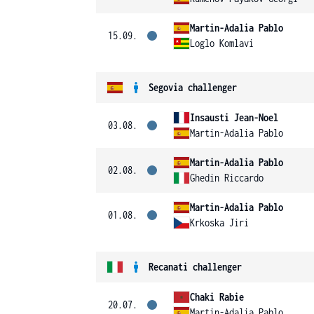
Martin-Adalia Pablo
15.09.
Loglo Komlavi
Segovia challenger
Insausti Jean-Noel
03.08.
Martin-Adalia Pablo
Martin-Adalia Pablo
02.08.
Ghedin Riccardo
Martin-Adalia Pablo
01.08.
Krkoska Jiri
Recanati challenger
Chaki Rabie
20.07.
Martin-Adalia Pablo