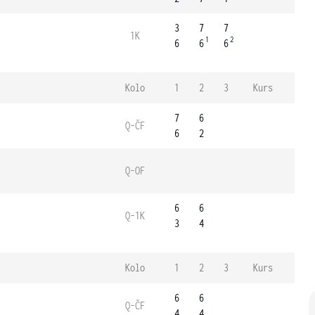
3
7
7
1K
1
2
6
6
6
Kolo
1
2
3
Kurs
7
6
Q-ČF
6
2
Q-OF
6
6
Q-1K
3
4
Kolo
1
2
3
Kurs
6
6
Q-ČF
4
4