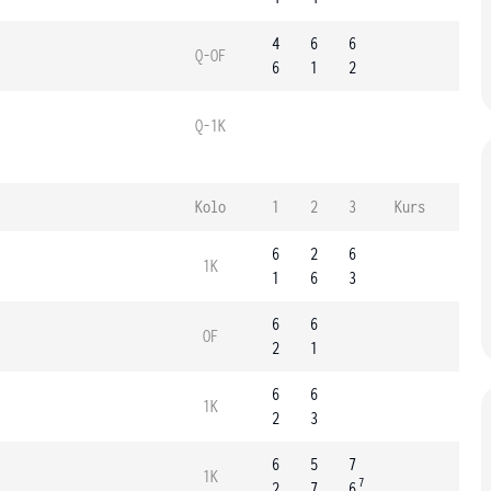
4
6
6
Q-OF
6
1
2
Q-1K
Kolo
1
2
3
Kurs
6
2
6
1K
1
6
3
6
6
OF
2
1
6
6
1K
2
3
6
5
7
1K
7
2
7
6