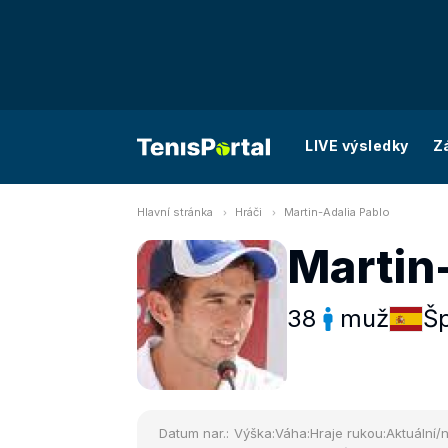
LIVE výsledky
Z
Hlavní stránka
Hráči
Martin-Adalia Pablo
Martin
38
muž
Š
Datum nar.:
Výška:
Váha:
Hraje rukou:
Aktuální/n