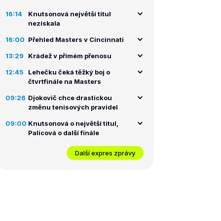
16:14
Knutsonová největší titul
nezískala
16:00
Přehled Masters v Cincinnati
13:29
Krádež v přímém přenosu
12:45
Lehečku čeká těžký boj o
čtvrtfinále na Masters
09:26
Djokovič chce drastickou
změnu tenisových pravidel
09:00
Knutsonová o největší titul,
Palicová o další finále
Další expres zprávy