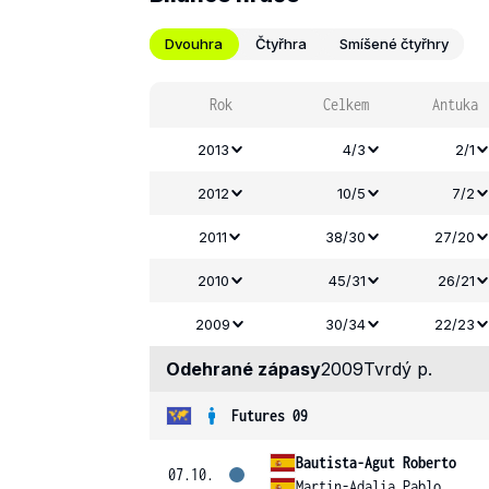
Dvouhra
Čtyřhra
Smíšené čtyřhry
Rok
Celkem
Antuka
2013
4/3
2/1
2012
10/5
7/2
2011
38/30
27/20
2010
45/31
26/21
2009
30/34
22/23
Odehrané zápasy
2009
Tvrdý p.
Futures 09
Bautista-Agut Roberto
07.10.
Martin-Adalia Pablo