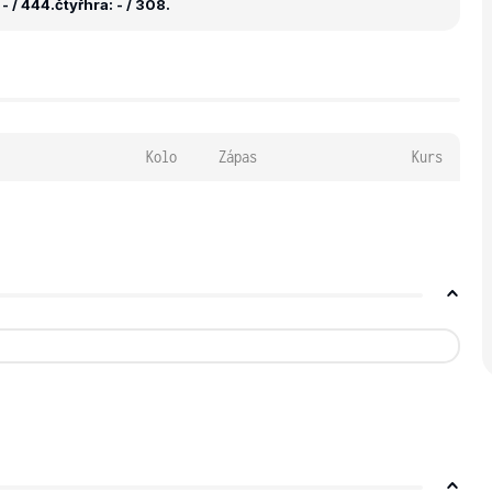
- / 444.
čtyřhra: - / 308.
Kolo
Zápas
Kurs