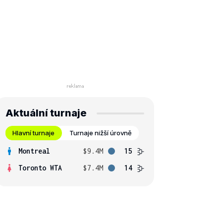
Aktuální turnaje
Hlavní turnaje
Turnaje nižší úrovně
Montreal
$9.4M
15
Toronto WTA
$7.4M
14