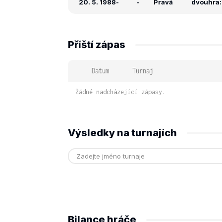
20. 5. 1988
-
-
Pravá
dvouhra: 
Příští zápas
Datum
Turnaj
Žádné nadcházející zápasy.
Výsledky na turnajích
Bilance hráče