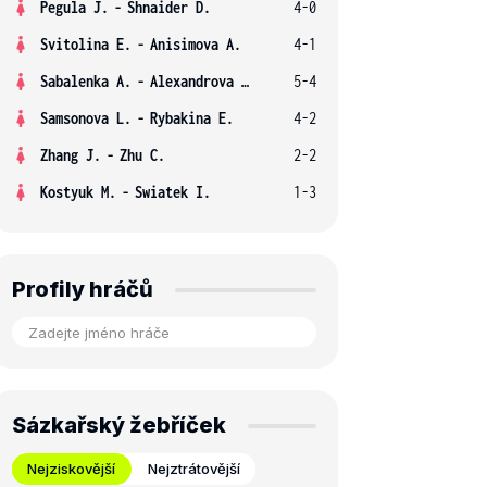
Pegula J.
-
Shnaider D.
4-0
Svitolina E.
-
Anisimova A.
4-1
Sabalenka A.
-
Alexandrova E.
5-4
Samsonova L.
-
Rybakina E.
4-2
Zhang J.
-
Zhu C.
2-2
Kostyuk M.
-
Swiatek I.
1-3
Profily hráčů
Sázkařský žebříček
Nejziskovější
Nejztrátovější