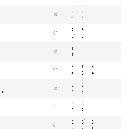
6
6
1K
0
4
7
6
OF
4
6
3
1
1K
1
6
1
6
OF
4
6
4
6
6
1K
nio
4
3
6
6
ČF
3
2
1
6
6
6
OF
2
7
1