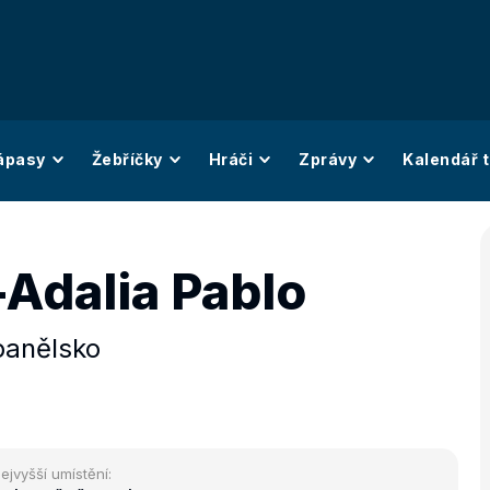
ápasy
Žebříčky
Hráči
Zprávy
Kalendář t
-Adalia Pablo
panělsko
ejvyšší umístění: