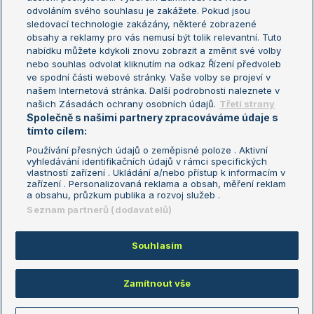
odvoláním svého souhlasu je zakážete. Pokud jsou
Turnaj mistrů
sledovací technologie zakázány, některé zobrazené
Turnaj mistryň
obsahy a reklamy pro vás nemusí být tolik relevantní. Tuto
Aktualní trendy
nabídku můžete kdykoli znovu zobrazit a změnit své volby
nebo souhlas odvolat kliknutím na odkaz Řízení předvoleb
ve spodní části webové stránky. Vaše volby se projeví v
Fotbalové přestupy
našem Internetová stránka. Další podrobnosti naleznete v
Livesport Daily
našich Zásadách ochrany osobních údajů.
Třetí strany
Společně s našimi partnery zpracováváme údaje s
LS Prague Open
tímto cílem:
Používání přesných údajů o zeměpisné poloze . Aktivní
vyhledávání identifikačních údajů v rámci specifických
vlastností zařízení . Ukládání a/nebo přístup k informacím v
Podmínky užití
Nastavení soukromí
zařízení . Personalizovaná reklama a obsah, měření reklam
GDPR a žurnalistika
Reklama
a obsahu, průzkum publika a rozvoj služeb .
Informace o zpracování osobních
Kontakt
Seznam partnerů (dodavatelů)
údajů
Tiráž
Souhlasím
Copyright © 2008-2026 TenisPortal.cz. Využíváme zpravodajství ČTK.
Zamítnout vše