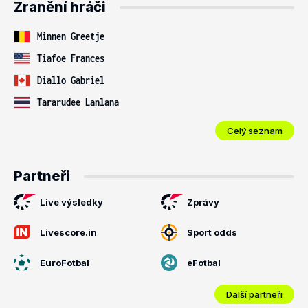
Zranění hráči
Minnen Greetje
Tiafoe Frances
Diallo Gabriel
Tararudee Lanlana
Celý seznam
Partneři
Live výsledky
Zprávy
Livescore.in
Sport odds
EuroFotbal
eFotbal
Další partneři