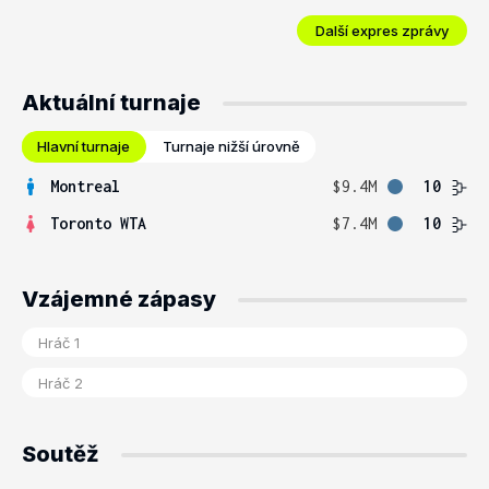
Další expres zprávy
Aktuální turnaje
Hlavní turnaje
Turnaje nižší úrovně
Montreal
$9.4M
10
Toronto WTA
$7.4M
10
Vzájemné zápasy
Soutěž