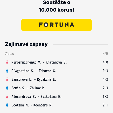
Soutěžte o
10.000 korun!
Zajímavé zápasy
Zápas
H2H
Miroshnichenko V.
-
Khatamova S.
4-0
D'Agostino S.
-
Tabacco G.
0-3
Samsonova L.
-
Rybakina E.
4-2
Fomin S.
-
Zhukov M.
2-3
Alexandrova E.
-
Svitolina E.
1-3
Lootsma N.
-
Koenders R.
2-1