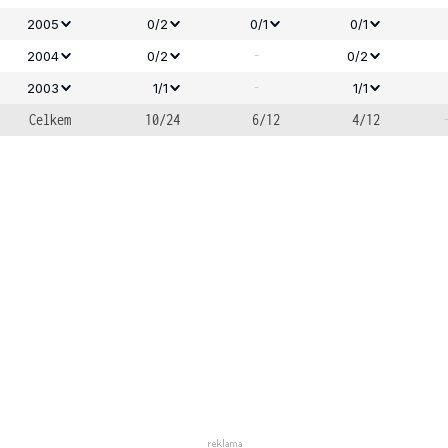
2005
0/2
0/1
0/1
-
2004
0/2
0/2
-
2003
1/1
1/1
Celkem
10/24
6/12
4/12