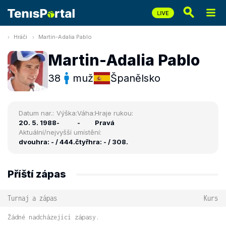
Hráči
Martin-Adalia Pablo
Martin-Adalia Pablo
38
muž
Španělsko
Datum nar.:
Výška:
Váha:
Hraje rukou:
20. 5. 1988
-
-
Pravá
Aktuální/nejvyšší umístění:
dvouhra: - / 444.
čtyřhra: - / 308.
Příští zápas
Turnaj a zápas
Kurs
Žádné nadcházející zápasy.