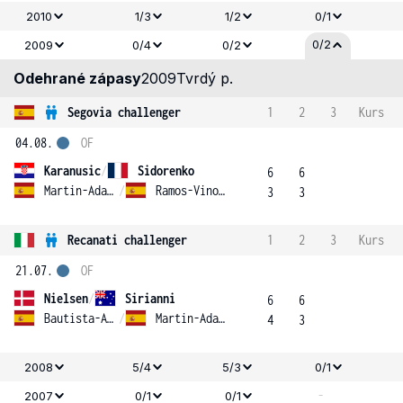
2010
1/3
1/2
0/1
0/2
2009
0/4
0/2
Odehrané zápasy
2009
Tvrdý p.
Segovia challenger
1
2
3
Kurs
04.08.
OF
Karanusic
/
Sidorenko
6
6
Martin-Adalia
/
Ramos-Vinolas
3
3
Recanati challenger
1
2
3
Kurs
21.07.
OF
Nielsen
/
Sirianni
6
6
Bautista-Agut
/
Martin-Adalia
4
3
2008
5/4
5/3
0/1
-
2007
0/1
0/1