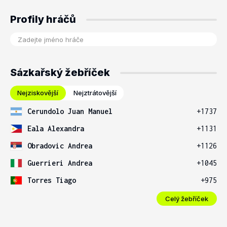
Profily hráčů
Sázkařský žebříček
Nejziskovější
Nejztrátovější
Cerundolo Juan Manuel
+1737
Eala Alexandra
+1131
Obradovic Andrea
+1126
Guerrieri Andrea
+1045
Torres Tiago
+975
Celý žebříček