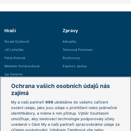
Hráči
Zprávy
Novak Djokovič
Aktuality
Jiří Lehečka
Tenisová Previews
Petra Kvitová
Rozhovory
Markéta Vondroušová
Express zprávy
Iga Swiatek
Marie Bouzková
Ochrana vašich osobních údajů nás
Žebříčky
Kalendář turnajů
zajímá
My a naši partneři
999
ukládáme do vašeho zařízení
Žebříček ATP (muži)
Australian Open
osobní údaje, jako jsou údaje o prohlížení nebo jedinečné
Žebříček WTA (ženy)
French Open
identifikátory, a máme k nim přístup. Výběr Souhlasím
umožňuje, aby sledovací technologie podporovaly účely
Sázkařský žebříček
Wimbledon
uvedené v části My a naši partneři zpracováváme údaje za
US Open
účelem poskytování. Výběrem Zamítnout vše nebo