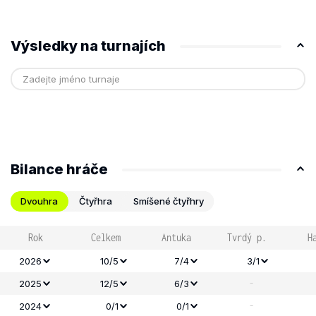
Výsledky na turnajích
Bilance hráče
Dvouhra
Čtyřhra
Smíšené čtyřhry
Rok
Celkem
Antuka
Tvrdý p.
H
2026
10/5
7/4
3/1
-
2025
12/5
6/3
-
2024
0/1
0/1