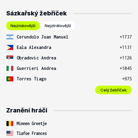
Sázkařský žebříček
Nejziskovější
Nejztrátovější
Cerundolo Juan Manuel
+1737
Eala Alexandra
+1131
Obradovic Andrea
+1126
Guerrieri Andrea
+1045
Torres Tiago
+975
Celý žebříček
Zranění hráči
Minnen Greetje
Tiafoe Frances