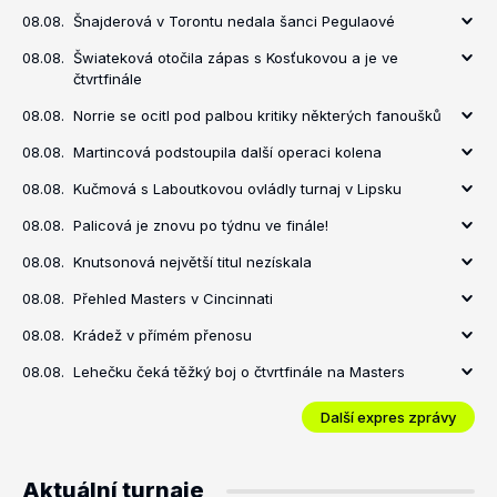
08.08.
Šnajderová v Torontu nedala šanci Pegulaové
08.08.
Šwiateková otočila zápas s Kosťukovou a je ve
čtvrtfinále
08.08.
Norrie se ocitl pod palbou kritiky některých fanoušků
08.08.
Martincová podstoupila další operaci kolena
08.08.
Kučmová s Laboutkovou ovládly turnaj v Lipsku
08.08.
Palicová je znovu po týdnu ve finále!
08.08.
Knutsonová největší titul nezískala
08.08.
Přehled Masters v Cincinnati
08.08.
Krádež v přímém přenosu
08.08.
Lehečku čeká těžký boj o čtvrtfinále na Masters
Další expres zprávy
Aktuální turnaje