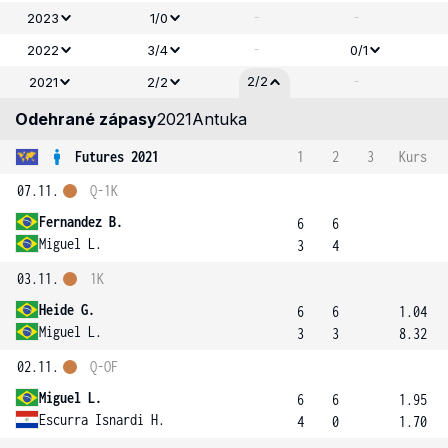
-
-
2023
1/0
-
2022
3/4
0/1
-
2/2
2021
2/2
Odehrané zápasy
2021
Antuka
Futures 2021
1
2
3
Kurs
07.11.
Q-1K
Fernandez B.
6
6
Miguel L.
3
4
03.11.
1K
Heide G.
6
6
1.04
Miguel L.
3
3
8.32
02.11.
Q-OF
Miguel L.
6
6
1.95
Escurra Isnardi H.
4
0
1.70