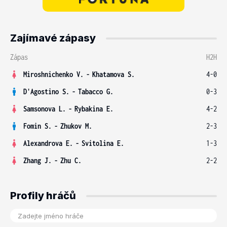
Zajímavé zápasy
Zápas
H2H
Miroshnichenko V.
-
Khatamova S.
4-0
D'Agostino S.
-
Tabacco G.
0-3
Samsonova L.
-
Rybakina E.
4-2
Fomin S.
-
Zhukov M.
2-3
Alexandrova E.
-
Svitolina E.
1-3
Zhang J.
-
Zhu C.
2-2
Profily hráčů