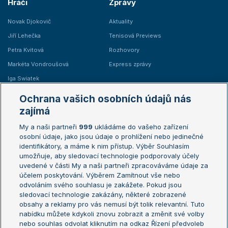
Hráči
Zprávy
Novak Djokovič
Aktuality
Jiří Lehečka
Tenisová Previews
Petra Kvitová
Rozhovory
Markéta Vondroušová
Express zprávy
Iga Swiatek
Marie Bouzková
Ochrana vašich osobních údajů nás
Žebříčky
Kalendář turnajů
zajímá
My a naši partneři
999
ukládáme do vašeho zařízení
Žebříček ATP (muži)
Australian Open
osobní údaje, jako jsou údaje o prohlížení nebo jedinečné
Žebříček WTA (ženy)
French Open
identifikátory, a máme k nim přístup. Výběr Souhlasím
umožňuje, aby sledovací technologie podporovaly účely
Sázkařský žebříček
Wimbledon
uvedené v části My a naši partneři zpracováváme údaje za
US Open
účelem poskytování. Výběrem Zamítnout vše nebo
odvoláním svého souhlasu je zakážete. Pokud jsou
Turnaj mistrů
sledovací technologie zakázány, některé zobrazené
Turnaj mistryň
obsahy a reklamy pro vás nemusí být tolik relevantní. Tuto
Aktualní trendy
nabídku můžete kdykoli znovu zobrazit a změnit své volby
nebo souhlas odvolat kliknutím na odkaz Řízení předvoleb