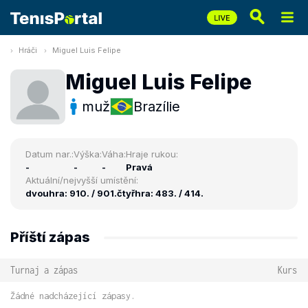
Hráči
Miguel Luis Felipe
Miguel Luis Felipe
muž
Brazílie
Datum nar.:
Výška:
Váha:
Hraje rukou:
-
-
-
Pravá
Aktuální/nejvyšší umístění:
dvouhra: 910. / 901.
čtyřhra: 483. / 414.
Příští zápas
Turnaj a zápas
Kurs
Žádné nadcházející zápasy.