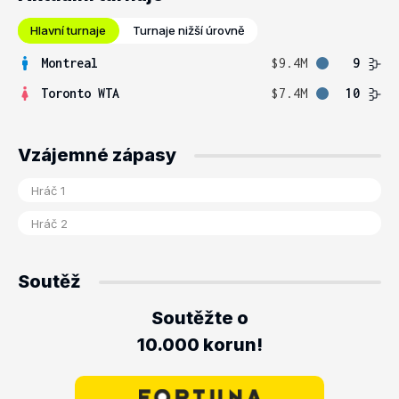
Hlavní turnaje
Turnaje nižší úrovně
Montreal
$9.4M
9
Toronto WTA
$7.4M
10
Vzájemné zápasy
Soutěž
Soutěžte o
10.000 korun!