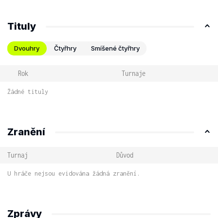
Tituly
Dvouhry
Čtyřhry
Smíšené čtyřhry
Rok
Turnaje
Žádné tituly
Zranění
Turnaj
Důvod
U hráče nejsou evidována žádná zranění.
Zprávy