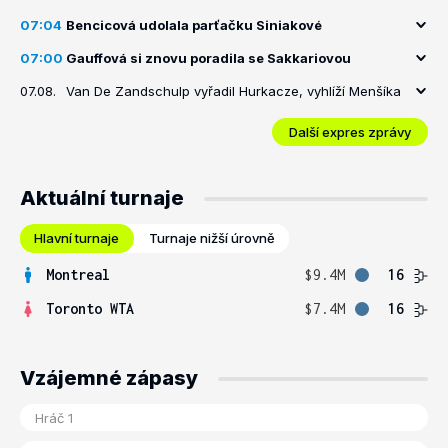
07:04
Bencicová udolala parťačku Siniakové
07:00
Gauffová si znovu poradila se Sakkariovou
07.08.
Van De Zandschulp vyřadil Hurkacze, vyhlíží Menšíka
Další expres zprávy
Aktuální turnaje
Hlavní turnaje
Turnaje nižší úrovně
Montreal
$9.4M
16
Toronto WTA
$7.4M
16
Vzájemné zápasy