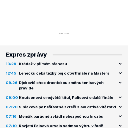
Expres zprávy
13:29
Krádež v přímém přenosu
12:45
Lehečku čeká těžký boj o čtvrtfinále na Masters
09:26
Djokovič chce drastickou změnu tenisových
pravidel
09:00
Knutsonová o největší titul, Palicová o další finále
07:20
Siniaková po nešťastné skreči slaví drtivé vítězství
07:16
Menšík parádně zvládl nebezpečnou hrozbu
07:10
Rozjetá Ealaová urvala sedmou výhru v řadě