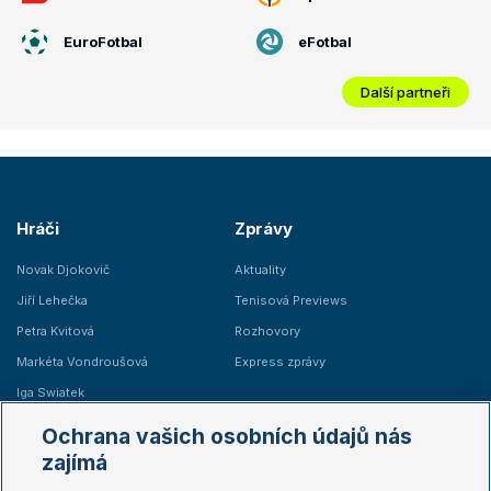
EuroFotbal
eFotbal
Další partneři
Hráči
Zprávy
Novak Djokovič
Aktuality
Jiří Lehečka
Tenisová Previews
Petra Kvitová
Rozhovory
Markéta Vondroušová
Express zprávy
Iga Swiatek
Marie Bouzková
Ochrana vašich osobních údajů nás
Žebříčky
Kalendář turnajů
zajímá