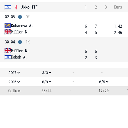
Akko ITF
1
2
3
Kurs
02.05.
OF
Kubareva A.
6
7
1.42
Miller N.
4
5
2.46
30.04.
1K
Miller N.
6
6
Dabah A.
2
3
-
-
2017
3/3
-
2015
8/8
6/5
Celkem
35/44
-
17/20