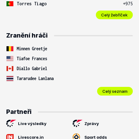
Torres Tiago
+975
Celý žebříček
Zranění hráči
Minnen Greetje
Tiafoe Frances
Diallo Gabriel
Tararudee Lanlana
Celý seznam
Partneři
Live výsledky
Zprávy
Livescore.in
Sport odds