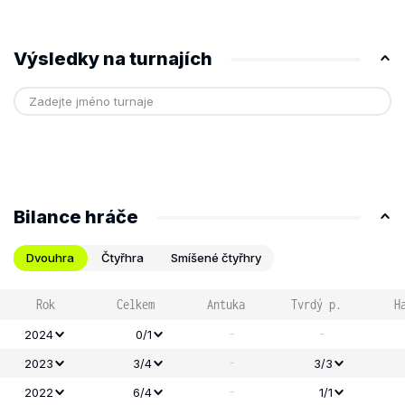
Výsledky na turnajích
Bilance hráče
Dvouhra
Čtyřhra
Smíšené čtyřhry
Rok
Celkem
Antuka
Tvrdý p.
H
-
-
2024
0/1
-
2023
3/4
3/3
-
2022
6/4
1/1