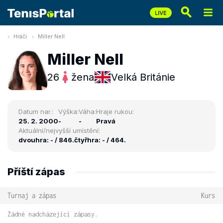
Hráči
Miller Nell
Miller Nell
26
žena
Velká Británie
Datum nar.:
Výška:
Váha:
Hraje rukou:
25. 2. 2000
-
-
Pravá
Aktuální/nejvyšší umístění:
dvouhra: - / 846.
čtyřhra: - / 464.
Příští zápas
Turnaj a zápas
Kurs
Žádné nadcházející zápasy.