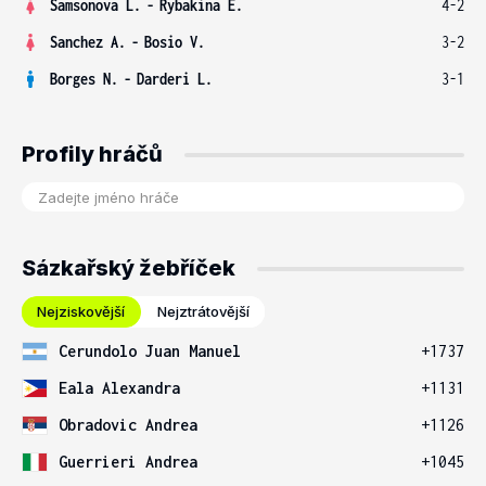
Samsonova L.
-
Rybakina E.
4-2
Sanchez A.
-
Bosio V.
3-2
Borges N.
-
Darderi L.
3-1
Profily hráčů
Sázkařský žebříček
Nejziskovější
Nejztrátovější
Cerundolo Juan Manuel
+1737
Eala Alexandra
+1131
Obradovic Andrea
+1126
Guerrieri Andrea
+1045