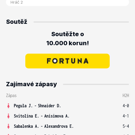
Soutěž
Soutěžte o
10.000 korun!
Zajímavé zápasy
Zápas
H2H
Pegula J.
-
Shnaider D.
4-0
Svitolina E.
-
Anisimova A.
4-1
Sabalenka A.
-
Alexandrova E.
5-4