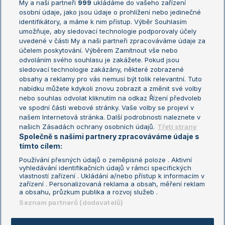
My a naši partneři
999
ukládáme do vašeho zařízení
Žebříček ATP (muži)
Australian Open
osobní údaje, jako jsou údaje o prohlížení nebo jedinečné
Žebříček WTA (ženy)
French Open
identifikátory, a máme k nim přístup. Výběr Souhlasím
umožňuje, aby sledovací technologie podporovaly účely
Sázkařský žebříček
Wimbledon
uvedené v části My a naši partneři zpracováváme údaje za
US Open
účelem poskytování. Výběrem Zamítnout vše nebo
odvoláním svého souhlasu je zakážete. Pokud jsou
Turnaj mistrů
sledovací technologie zakázány, některé zobrazené
Turnaj mistryň
obsahy a reklamy pro vás nemusí být tolik relevantní. Tuto
Aktualní trendy
nabídku můžete kdykoli znovu zobrazit a změnit své volby
nebo souhlas odvolat kliknutím na odkaz Řízení předvoleb
ve spodní části webové stránky. Vaše volby se projeví v
Fotbalové přestupy
našem Internetová stránka. Další podrobnosti naleznete v
Livesport Daily
našich Zásadách ochrany osobních údajů.
Třetí strany
Společně s našimi partnery zpracováváme údaje s
LS Prague Open
tímto cílem:
Používání přesných údajů o zeměpisné poloze . Aktivní
vyhledávání identifikačních údajů v rámci specifických
vlastností zařízení . Ukládání a/nebo přístup k informacím v
Podmínky užití
Nastavení soukromí
zařízení . Personalizovaná reklama a obsah, měření reklam
GDPR a žurnalistika
Reklama
a obsahu, průzkum publika a rozvoj služeb .
Informace o zpracování osobních
Kontakt
Seznam partnerů (dodavatelů)
údajů
Tiráž