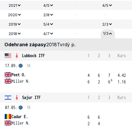
-
2021
4/5
4/5
-
-
2020
2/8
-
2019
5/4
2/3
-
1/3
2018
4/7
Odehrané zápasy
2018
Tvrdý p.
Lubbock ITF
1
2
3
Kurs
17.09.
1K
Peet O.
4
6
7
4.42
6
Miller N.
6
2
6
1.16
Sajur ITF
1
2
3
Kurs
07.05.
1K
Cadar E.
6
6
Miller N.
2
4