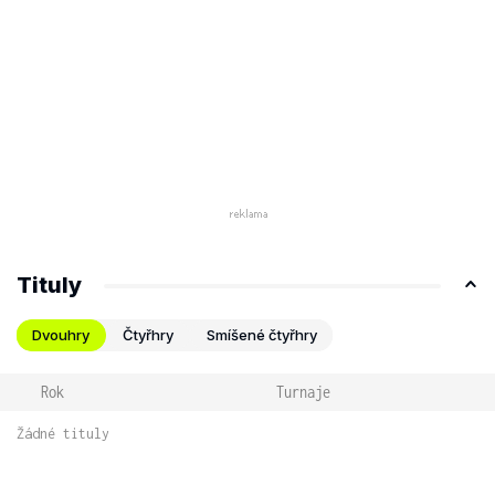
Tituly
Dvouhry
Čtyřhry
Smíšené čtyřhry
Rok
Turnaje
Žádné tituly