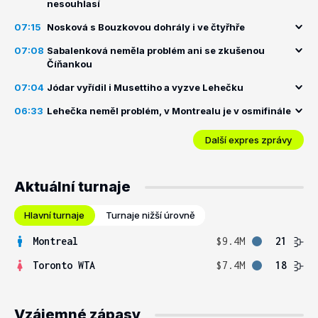
nesouhlasí
07:15
Nosková s Bouzkovou dohrály i ve čtyřhře
07:08
Sabalenková neměla problém ani se zkušenou
Číňankou
07:04
Jódar vyřídil i Musettiho a vyzve Lehečku
06:33
Lehečka neměl problém, v Montrealu je v osmifinále
Další expres zprávy
Aktuální turnaje
Hlavní turnaje
Turnaje nižší úrovně
Montreal
$9.4M
21
Toronto WTA
$7.4M
18
Vzájemné zápasy