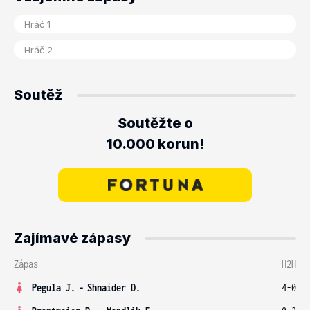
Soutěž
Soutěžte o
10.000 korun!
Zajímavé zápasy
Zápas
H2H
Pegula J.
-
Shnaider D.
4-0