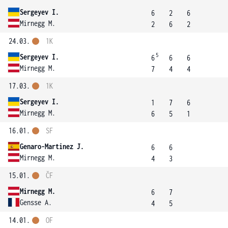
Sergeyev I.
6
2
6
Mirnegg M.
2
6
2
24.03.
1K
5
Sergeyev I.
6
6
6
Mirnegg M.
7
4
4
17.03.
1K
Sergeyev I.
1
7
6
Mirnegg M.
6
5
1
16.01.
SF
Genaro-Martinez J.
6
6
Mirnegg M.
4
3
15.01.
ČF
Mirnegg M.
6
7
Gensse A.
4
5
14.01.
OF