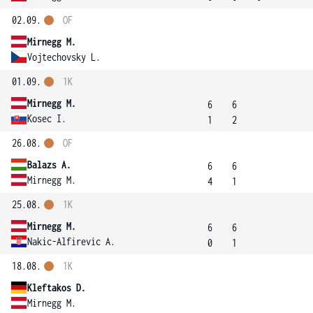
02.09.
OF
Mirnegg M.
Vojtechovsky L.
01.09.
1K
Mirnegg M.
6
6
Kosec I.
1
2
26.08.
OF
Balazs A.
6
6
Mirnegg M.
4
1
25.08.
1K
Mirnegg M.
6
6
Nakic-Alfirevic A.
0
1
18.08.
1K
Kleftakos D.
Mirnegg M.