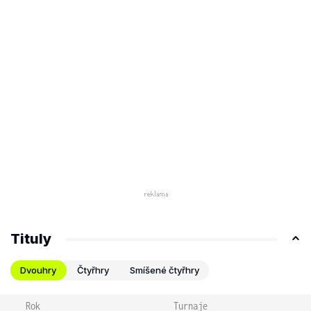
Tituly
Dvouhry
Čtyřhry
Smíšené čtyřhry
Rok
Turnaje