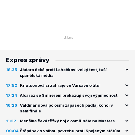
Expres zprávy
18:35
Jódara čeká proti Lehečkovi velký test, tuší
španělská média
17:50
Knutsonová si zahraje ve Varšavě o titul
17:24
Alcaraz se Sinnerem prokazují svoji výjimečnost
16:26
Valdmannová po osmi zápasech padla, končí v
semifinále
11:37
Menšíka čeká těžký boj o osmifinále na Masters
09:04
Štěpánek s volbou povrchu proti Spojeným státům