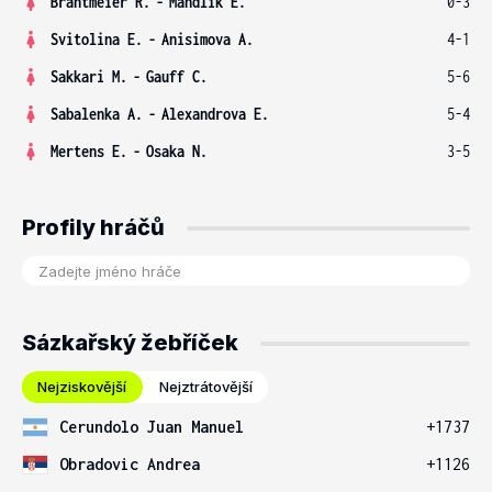
Brantmeier R.
-
Mandlik E.
0-3
Svitolina E.
-
Anisimova A.
4-1
Sakkari M.
-
Gauff C.
5-6
Sabalenka A.
-
Alexandrova E.
5-4
Mertens E.
-
Osaka N.
3-5
Profily hráčů
Sázkařský žebříček
Nejziskovější
Nejztrátovější
Cerundolo Juan Manuel
+1737
Obradovic Andrea
+1126