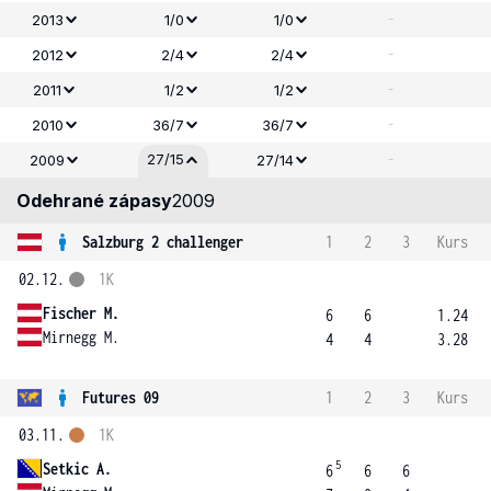
-
2013
1/0
1/0
-
2012
2/4
2/4
-
2011
1/2
1/2
-
2010
36/7
36/7
-
27/15
2009
27/14
Odehrané zápasy
2009
Salzburg 2 challenger
1
2
3
Kurs
02.12.
1K
Fischer M.
6
6
1.24
Mirnegg M.
4
4
3.28
Futures 09
1
2
3
Kurs
03.11.
1K
5
Setkic A.
6
6
6