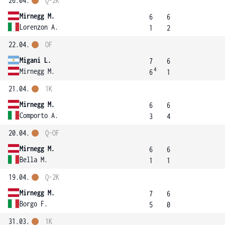
26.04.
Q-2K
Mirnegg M.
6
6
Lorenzon A.
1
2
22.04.
OF
Migani L.
7
6
4
Mirnegg M.
6
1
21.04.
1K
Mirnegg M.
6
6
Comporto A.
3
4
20.04.
Q-OF
Mirnegg M.
6
6
Bella M.
1
1
19.04.
Q-2K
Mirnegg M.
7
6
Borgo F.
5
0
31.03.
1K