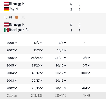
Mirnegg M.
6
6
Zay M.
3
4
13.01.
1K
Mirnegg M.
6
6
Rodriguez B.
3
4
-
2008
13/7
13/7
-
2007
15/3
15/3
2006
24/24
24/23
0/1
2005
31/20
30/16
0/1
2004
45/17
33/12
10/3
-
2003
20/17
20/16
2002
25/15
20/10
4/4
Celkem
248/133
230/116
14/9