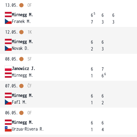
13.05.
OF
5
Mirnegg M.
6
6
6
Franek M.
7
3
3
12.05.
1K
Mirnegg M.
6
6
Novak D.
2
3
08.05.
SF
Janowicz J.
6
7
6
Mirnegg M.
1
6
07.05.
ČF
Mirnegg M.
6
6
Fafl M.
1
2
06.05.
OF
Mirnegg M.
6
6
Urzua-Rivera R.
1
4