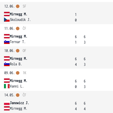
12.06.
SF
Mirnegg M.
1
Skoloudik J.
0
11.06.
ČF
Mirnegg M.
6
6
Ternar T.
1
3
10.06.
OF
Mirnegg M.
6
6
Rola B.
4
3
09.06.
1K
Mirnegg M.
6
6
Vanni L.
0
3
14.05.
ČF
Janowicz J.
6
6
Mirnegg M.
4
4