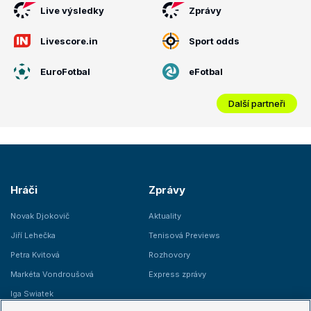
Live výsledky
Zprávy
Livescore.in
Sport odds
EuroFotbal
eFotbal
Další partneři
Hráči
Zprávy
Novak Djokovič
Aktuality
Jiří Lehečka
Tenisová Previews
Petra Kvitová
Rozhovory
Markéta Vondroušová
Express zprávy
Iga Swiatek