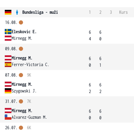
Bundesliga - muži
1
2
3
Kurs
16.08.
Eleskovic E.
6
6
Mirnegg M.
4
0
09.08.
Mirnegg M.
6
6
Ferrer-Victoria C.
0
1
07.08.
9K
Mirnegg M.
6
6
Szygowski J.
2
2
31.07.
7K
Mirnegg M.
6
6
Alvarez-Guzman M.
0
0
26.07.
6K