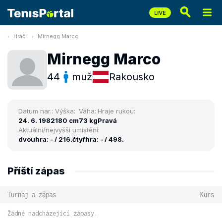
Hráči
Mirnegg Marco
Mirnegg Marco
44
muž
Rakousko
Datum nar.:
Výška:
Váha:
Hraje rukou:
24. 6. 1982
180 cm
73 kg
Pravá
Aktuální/nejvyšší umístění:
dvouhra: - / 216.
čtyřhra: - / 498.
Příští zápas
Turnaj a zápas
Kurs
Žádné nadcházející zápasy.