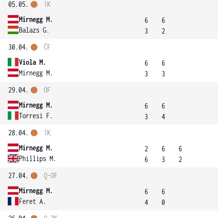
05.05.
1K
Mirnegg M.
6
6
Balazs G.
3
2
30.04.
ČF
Viola M.
6
6
Mirnegg M.
3
3
29.04.
OF
Mirnegg M.
6
6
Torresi F.
3
4
28.04.
1K
Mirnegg M.
2
6
6
Phillips M.
6
3
2
27.04.
Q-OF
Mirnegg M.
6
6
Feret A.
4
0