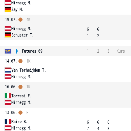
Mirnegg M.
Zay M.
19.07.
4K
Mirnegg M.
6
6
Schuster T.
1
2
Futures 09
1
2
3
Kurs
14.07.
1K
Van Terheijden T.
Mirnegg M.
16.06.
1K
Torresi F.
Mirnegg M.
13.06.
F
Paire B.
6
6
6
Mirnegg M.
7
4
3