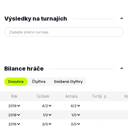
Výsledky na turnajích
Bilance hráče
Dvouhra
Čtyřhra
Smíšené čtyřhry
Rok
Celkem
Antuka
Tvrdý p.
H
-
2019
4/2
4/2
-
2018
1/0
1/0
-
2016
3/0
3/0