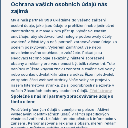
Marie Bouzková
Ochrana vašich osobních údajů nás
Žebříčky
Kalendář turnajů
zajímá
My a naši partneři
999
ukládáme do vašeho zařízení
Žebříček ATP (muži)
Australian Open
osobní údaje, jako jsou údaje o prohlížení nebo jedinečné
Žebříček WTA (ženy)
French Open
identifikátory, a máme k nim přístup. Výběr Souhlasím
umožňuje, aby sledovací technologie podporovaly účely
Sázkařský žebříček
Wimbledon
uvedené v části My a naši partneři zpracováváme údaje za
US Open
účelem poskytování. Výběrem Zamítnout vše nebo
odvoláním svého souhlasu je zakážete. Pokud jsou
Turnaj mistrů
sledovací technologie zakázány, některé zobrazené
Turnaj mistryň
obsahy a reklamy pro vás nemusí být tolik relevantní. Tuto
Aktualní trendy
nabídku můžete kdykoli znovu zobrazit a změnit své volby
nebo souhlas odvolat kliknutím na odkaz Řízení předvoleb
ve spodní části webové stránky. Vaše volby se projeví v
Fotbalové přestupy
našem Internetová stránka. Další podrobnosti naleznete v
Livesport Daily
našich Zásadách ochrany osobních údajů.
Třetí strany
Společně s našimi partnery zpracováváme údaje s
LS Prague Open
tímto cílem:
Používání přesných údajů o zeměpisné poloze . Aktivní
vyhledávání identifikačních údajů v rámci specifických
vlastností zařízení . Ukládání a/nebo přístup k informacím v
Podmínky užití
Nastavení soukromí
zařízení . Personalizovaná reklama a obsah, měření reklam
GDPR a žurnalistika
Reklama
a obsahu, průzkum publika a rozvoj služeb .