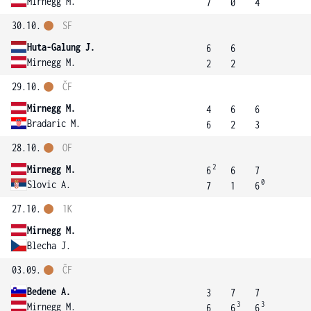
Mirnegg M.
7
0
4
30.10.
SF
Huta-Galung J.
6
6
Mirnegg M.
2
2
29.10.
ČF
Mirnegg M.
4
6
6
Bradaric M.
6
2
3
28.10.
OF
2
Mirnegg M.
6
6
7
0
Slovic A.
7
1
6
27.10.
1K
Mirnegg M.
Blecha J.
03.09.
ČF
Bedene A.
3
7
7
3
3
Mirnegg M.
6
6
6