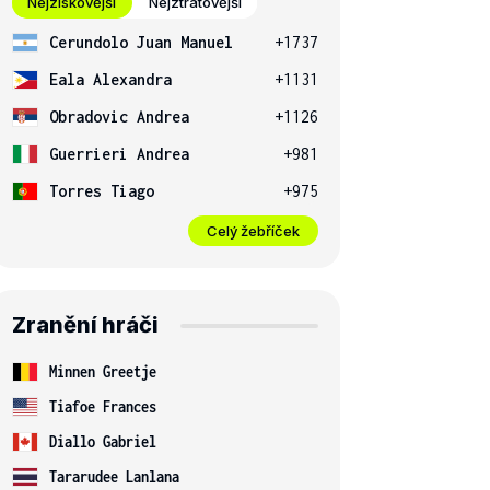
Nejziskovější
Nejztrátovější
Cerundolo Juan Manuel
+1737
Eala Alexandra
+1131
Obradovic Andrea
+1126
Guerrieri Andrea
+981
Torres Tiago
+975
Celý žebříček
Zranění hráči
Minnen Greetje
Tiafoe Frances
Diallo Gabriel
Tararudee Lanlana