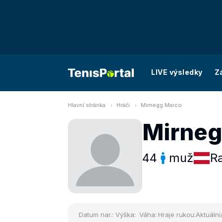
LIVE výsledky
Z
Hlavní stránka
Hráči
Mirnegg Marco
Mirneg
44
muž
R
Datum nar.:
Výška:
Váha:
Hraje rukou:
Aktuální