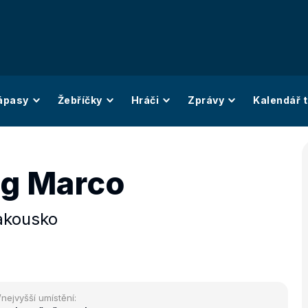
ápasy
Žebříčky
Hráči
Zprávy
Kalendář t
g Marco
akousko
/nejvyšší umístění: