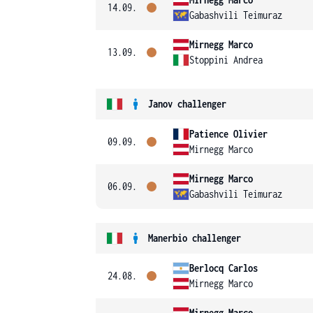
14.09.
Gabashvili Teimuraz
Mirnegg Marco
13.09.
Stoppini Andrea
Janov challenger
Patience Olivier
09.09.
Mirnegg Marco
Mirnegg Marco
06.09.
Gabashvili Teimuraz
Manerbio challenger
Berlocq Carlos
24.08.
Mirnegg Marco
Mirnegg Marco