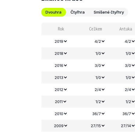
Dvouhra
Čtyřhra
Smíšené čtyřhry
Rok
Celkem
Antuka
2019
4/2
4/2
2018
1/0
1/0
2016
3/0
3/0
2013
1/0
1/0
2012
2/4
2/4
2011
1/2
1/2
2010
36/7
36/7
2009
27/15
27/14