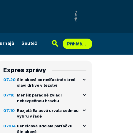
urnajů
Soutěž
Přihlášení
Expres zprávy
07:20
Siniaková po nešťastné skreči
slaví drtivé vítězství
07:16
Menšík parádně zvládl
nebezpečnou hrozbu
07:10
Rozjetá Ealaová urvala sedmou
výhru v řadě
07:04
Bencicová udolala parťačku
Siniakové