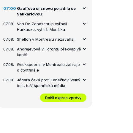
07:00
Gauffová si znovu poradila se
Sakkariovou
07.08.
Van De Zandschulp vyřadil
Hurkacze, vyhlíží Menšíka
07.08.
Shelton v Montrealu nezaváhal
07.08.
Andrejevová v Torontu překvapivě
končí
07.08.
Griekspoor si v Montrealu zahraje
o čtvrtfinále
07.08.
Jódara čeká proti Lehečkovi velký
test, tuší španělská média
Další expres zprávy