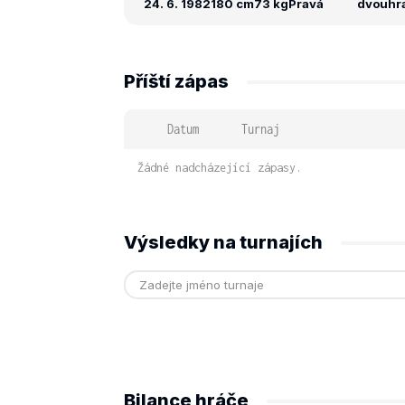
24. 6. 1982
180 cm
73 kg
Pravá
dvouhra:
Příští zápas
Datum
Turnaj
Žádné nadcházející zápasy.
Výsledky na turnajích
Bilance hráče