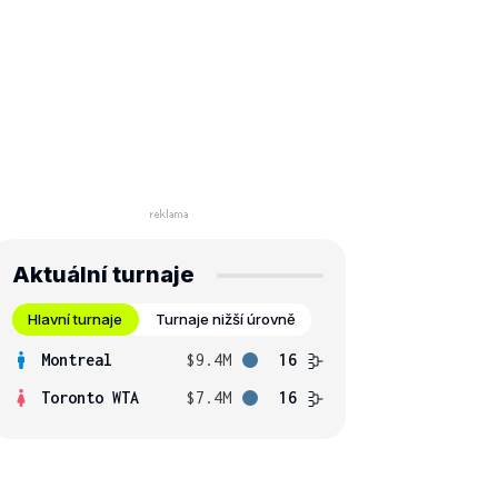
Aktuální turnaje
Hlavní turnaje
Turnaje nižší úrovně
Montreal
$9.4M
16
Toronto WTA
$7.4M
16