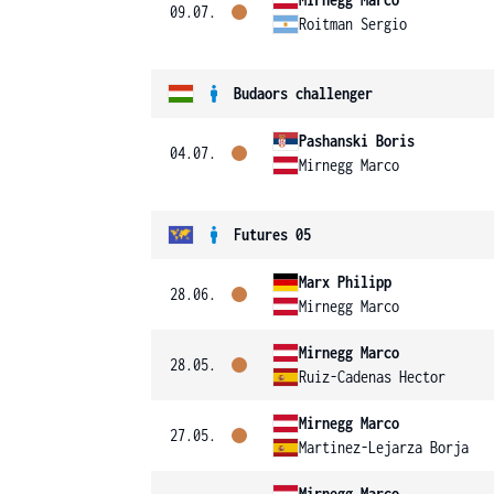
09.07.
Roitman Sergio
Budaors challenger
Pashanski Boris
04.07.
Mirnegg Marco
Futures 05
Marx Philipp
28.06.
Mirnegg Marco
Mirnegg Marco
28.05.
Ruiz-Cadenas Hector
Mirnegg Marco
27.05.
Martinez-Lejarza Borja
Mirnegg Marco