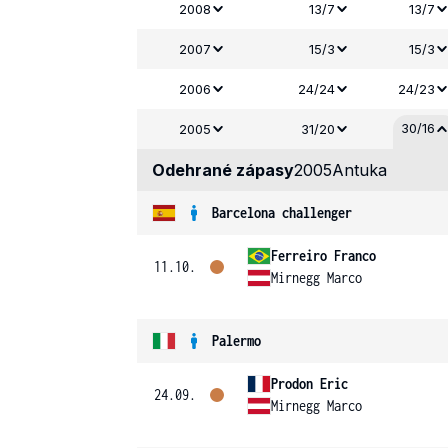
2008
13/7
13/7
2007
15/3
15/3
2006
24/24
24/23
30/16
2005
31/20
Odehrané zápasy
2005
Antuka
Barcelona challenger
Ferreiro Franco
11.10.
Mirnegg Marco
Palermo
Prodon Eric
24.09.
Mirnegg Marco