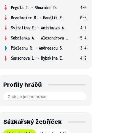
Pegula J.
-
Shnaider D.
4-0
Brantmeier R.
-
Mandlik E.
0-3
Svitolina E.
-
Anisimova A.
4-1
Sabalenka A.
-
Alexandrova E.
5-4
Pieleanu R.
-
Andreescu S.
3-4
Samsonova L.
-
Rybakina E.
4-2
Profily hráčů
Sázkařský žebříček