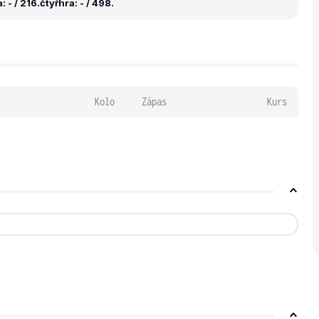
 - / 216.
čtyřhra: - / 498.
Kolo
Zápas
Kurs