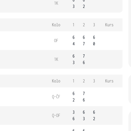
1K
3
2
Kolo
1
2
3
Kurs
6
6
6
OF
4
7
0
6
7
1K
3
6
Kolo
1
2
3
Kurs
6
7
Q-ČF
2
6
3
6
6
Q-OF
6
3
2
6
6