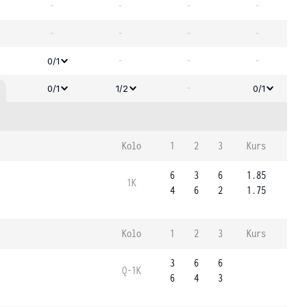
-
-
-
-
-
-
-
-
-
-
-
0/1
-
0/1
1/2
0/1
Kolo
1
2
3
Kurs
6
3
6
1.85
1K
4
6
2
1.75
Kolo
1
2
3
Kurs
3
6
6
Q-1K
6
4
3