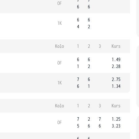
OF
6
6
6
6
1K
4
2
Kolo
1
2
3
Kurs
6
6
1.49
OF
1
2
2.28
7
6
2.75
1K
6
1
1.34
Kolo
1
2
3
Kurs
7
2
7
1.25
OF
5
6
6
3.23
6
6