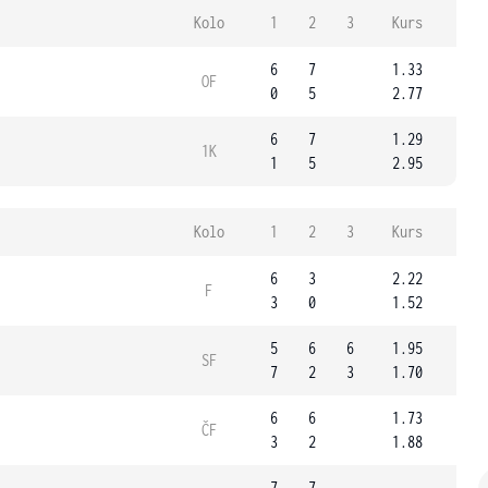
Kolo
1
2
3
Kurs
6
7
1.33
OF
0
5
2.77
6
7
1.29
1K
1
5
2.95
Kolo
1
2
3
Kurs
6
3
2.22
F
3
0
1.52
5
6
6
1.95
SF
7
2
3
1.70
6
6
1.73
ČF
3
2
1.88
7
7