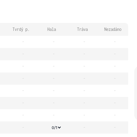
Tvrdý p.
Hala
Tráva
Nezadáno
-
-
-
-
-
-
-
-
-
-
-
-
-
-
-
-
-
-
-
-
-
-
-
-
-
-
-
-
-
-
-
0/1