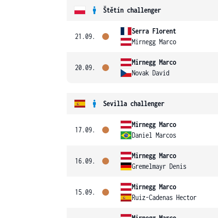
Štětín challenger
Serra Florent
21.09.
Mirnegg Marco
Mirnegg Marco
20.09.
Novak David
Sevilla challenger
Mirnegg Marco
17.09.
Daniel Marcos
Mirnegg Marco
16.09.
Gremelmayr Denis
Mirnegg Marco
15.09.
Ruiz-Cadenas Hector
Mirnegg Marco