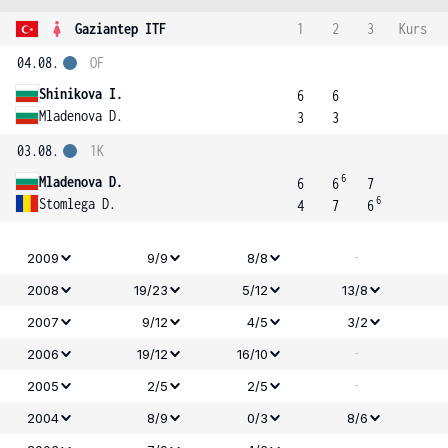
Gaziantep ITF
1
2
3
Kurs
04.08.
OF
Shinikova I.
6
6
Mladenova D.
3
3
03.08.
1K
6
Mladenova D.
6
6
7
6
Stomlega D.
4
7
6
-
2009
9/9
8/8
2008
19/23
5/12
13/8
2007
9/12
4/5
3/2
-
2006
19/12
16/10
-
2005
2/5
2/5
2004
8/9
0/3
8/6