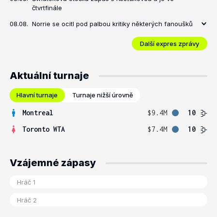
čtvrtfinále
08.08.
Norrie se ocitl pod palbou kritiky některých fanoušků
Další expres zprávy
Aktuální turnaje
Hlavní turnaje
Turnaje nižší úrovně
Montreal
$9.4M
10
Toronto WTA
$7.4M
10
Vzájemné zápasy