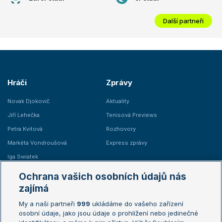
Další partneři
Hráči
Zprávy
Novak Djokovič
Aktuality
Jiří Lehečka
Tenisová Previews
Petra Kvitová
Rozhovory
Markéta Vondroušová
Express zprávy
Iga Swiatek
Marie Bouzková
Ochrana vašich osobních údajů nás
Žebříčky
Kalendář turnajů
zajímá
My a naši partneři
999
ukládáme do vašeho zařízení
Žebříček ATP (muži)
Australian Open
osobní údaje, jako jsou údaje o prohlížení nebo jedinečné
Žebříček WTA (ženy)
French Open