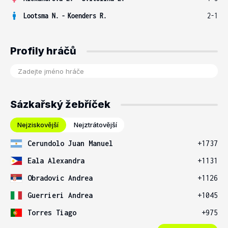
Lootsma N.
-
Koenders R.
2-1
Profily hráčů
Sázkařský žebříček
Nejziskovější
Nejztrátovější
Cerundolo Juan Manuel
+1737
Eala Alexandra
+1131
Obradovic Andrea
+1126
Guerrieri Andrea
+1045
Torres Tiago
+975