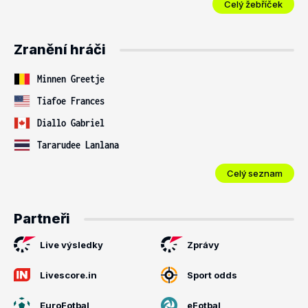
Celý žebříček
Zranění hráči
Minnen Greetje
Tiafoe Frances
Diallo Gabriel
Tararudee Lanlana
Celý seznam
Partneři
Live výsledky
Zprávy
Livescore.in
Sport odds
EuroFotbal
eFotbal