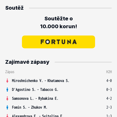
Soutěž
Soutěžte o
10.000 korun!
Zajímavé zápasy
Zápas
H2H
Miroshnichenko V.
-
Khatamova S.
4-0
D'Agostino S.
-
Tabacco G.
0-3
Samsonova L.
-
Rybakina E.
4-2
Fomin S.
-
Zhukov M.
2-3
Alexandrova E.
-
Svitolina E.
1-3