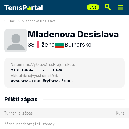
Hráči
Mladenova Desislava
Mladenova Desislava
38
žena
Bulharsko
Datum nar.:
Výška:
Váha:
Hraje rukou:
21. 6. 1988
-
-
Levá
Aktuální/nejvyšší umístění:
dvouhra: - / 693.
čtyřhra: - / 388.
Příští zápas
Turnaj a zápas
Kurs
Žádné nadcházející zápasy.