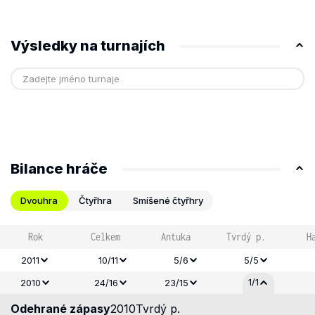
Výsledky na turnajích
Bilance hráče
Dvouhra
Čtyřhra
Smíšené čtyřhry
Rok
Celkem
Antuka
Tvrdý p.
H
2011
10/11
5/6
5/5
1/1
2010
24/16
23/15
Odehrané zápasy
2010
Tvrdý p.