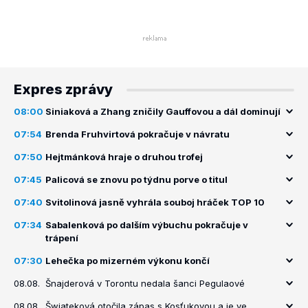
Expres zprávy
08:00
Siniaková a Zhang zničily Gauffovou a dál dominují
07:54
Brenda Fruhvirtová pokračuje v návratu
07:50
Hejtmánková hraje o druhou trofej
07:45
Palicová se znovu po týdnu porve o titul
07:40
Svitolinová jasně vyhrála souboj hráček TOP 10
07:34
Sabalenková po dalším výbuchu pokračuje v
trápení
07:30
Lehečka po mizerném výkonu končí
08.08.
Šnajderová v Torontu nedala šanci Pegulaové
08.08.
Šwiateková otočila zápas s Kosťukovou a je ve