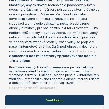
identifikátory, a máme k nim přístup. Výběr Souhlasím
umožňuje, aby sledovací technologie podporovaly účely
Sázkařský žebříček
Wimbledon
uvedené v části My a naši partneři zpracováváme údaje za
US Open
účelem poskytování. Výběrem Zamítnout vše nebo
odvoláním svého souhlasu je zakážete. Pokud jsou
Turnaj mistrů
sledovací technologie zakázány, některé zobrazené
Turnaj mistryň
obsahy a reklamy pro vás nemusí být tolik relevantní. Tuto
Aktualní trendy
nabídku můžete kdykoli znovu zobrazit a změnit své volby
nebo souhlas odvolat kliknutím na odkaz Řízení předvoleb
ve spodní části webové stránky. Vaše volby se projeví v
Fotbalové přestupy
našem Internetová stránka. Další podrobnosti naleznete v
Livesport Daily
našich Zásadách ochrany osobních údajů.
Třetí strany
Společně s našimi partnery zpracováváme údaje s
LS Prague Open
tímto cílem:
Používání přesných údajů o zeměpisné poloze . Aktivní
vyhledávání identifikačních údajů v rámci specifických
vlastností zařízení . Ukládání a/nebo přístup k informacím v
Podmínky užití
Nastavení soukromí
zařízení . Personalizovaná reklama a obsah, měření reklam
GDPR a žurnalistika
Reklama
a obsahu, průzkum publika a rozvoj služeb .
Informace o zpracování osobních
Kontakt
Seznam partnerů (dodavatelů)
údajů
Tiráž
Souhlasím
Copyright © 2008-2026 TenisPortal.cz. Využíváme zpravodajství ČTK.