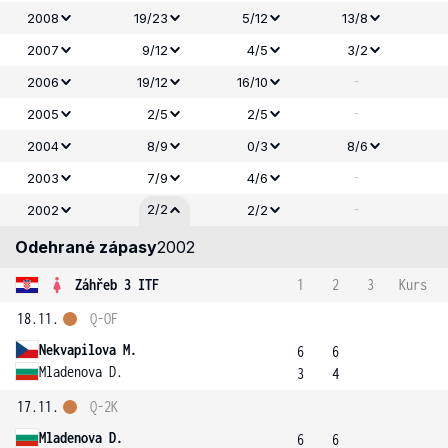
2008
19/23
5/12
13/8
2007
9/12
4/5
3/2
-
2006
19/12
16/10
-
2005
2/5
2/5
2004
8/9
0/3
8/6
-
2003
7/9
4/6
-
2/2
2002
2/2
Odehrané zápasy
2002
Záhřeb 3 ITF
1
2
3
Kurs
18.11.
Q-OF
Nekvapilova M.
6
6
Mladenova D.
3
4
17.11.
Q-2K
Mladenova D.
6
6