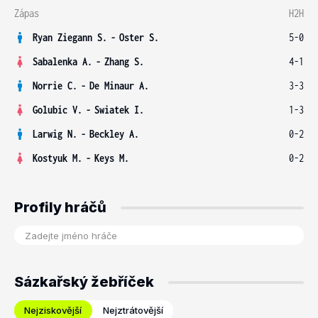
Zápas
H2H
Ryan Ziegann S.
-
Oster S.
5-0
Sabalenka A.
-
Zhang S.
4-1
Norrie C.
-
De Minaur A.
3-3
Golubic V.
-
Swiatek I.
1-3
Larwig N.
-
Beckley A.
0-2
Kostyuk M.
-
Keys M.
0-2
Profily hráčů
Sázkařský žebříček
Nejziskovější
Nejztrátovější