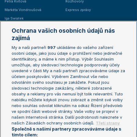
Petra Kvitová
Rozhovory
Markéta Vondroušová
Express zprávy
Iga Swiatek
Marie Bouzková
Ochrana vašich osobních údajů nás
Žebříčky
Kalendář turnajů
zajímá
My a naši partneři
997
ukládáme do vašeho zařízení
Žebříček ATP (muži)
Australian Open
osobní údaje, jako jsou údaje o prohlížení nebo jedinečné
Žebříček WTA (ženy)
French Open
identifikátory, a máme k nim přístup. Výběr Souhlasím
umožňuje, aby sledovací technologie podporovaly účely
Sázkařský žebříček
Wimbledon
uvedené v části My a naši partneři zpracováváme údaje za
US Open
účelem poskytování. Výběrem Zamítnout vše nebo
odvoláním svého souhlasu je zakážete. Pokud jsou
Turnaj mistrů
sledovací technologie zakázány, některé zobrazené
Turnaj mistryň
obsahy a reklamy pro vás nemusí být tolik relevantní. Tuto
Aktualní trendy
nabídku můžete kdykoli znovu zobrazit a změnit své volby
nebo souhlas odvolat kliknutím na odkaz Řízení předvoleb
ve spodní části webové stránky. Vaše volby se projeví v
Fotbalové přestupy
našem Internetová stránka. Další podrobnosti naleznete v
Livesport Daily
našich Zásadách ochrany osobních údajů.
Třetí strany
Společně s našimi partnery zpracováváme údaje s
LS Prague Open
tímto cílem: