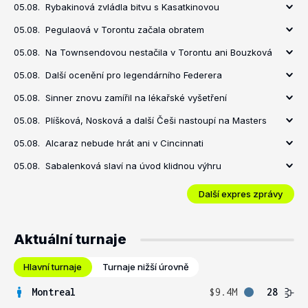
05.08.
Rybakinová zvládla bitvu s Kasatkinovou
05.08.
Pegulaová v Torontu začala obratem
05.08.
Na Townsendovou nestačila v Torontu ani Bouzková
05.08.
Další ocenění pro legendárního Federera
05.08.
Sinner znovu zamířil na lékařské vyšetření
05.08.
Plíšková, Nosková a další Češi nastoupí na Masters
05.08.
Alcaraz nebude hrát ani v Cincinnati
05.08.
Sabalenková slaví na úvod klidnou výhru
Další expres zprávy
Aktuální turnaje
Hlavní turnaje
Turnaje nižší úrovně
Montreal
$9.4M
28