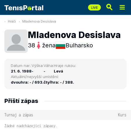
Hráči
Mladenova Desislava
Mladenova Desislava
38
žena
Bulharsko
Datum nar.:
Výška:
Váha:
Hraje rukou:
21. 6. 1988
-
-
Levá
Aktuální/nejvyšší umístění:
dvouhra: - / 693.
čtyřhra: - / 388.
Příští zápas
Turnaj a zápas
Kurs
Žádné nadcházející zápasy.