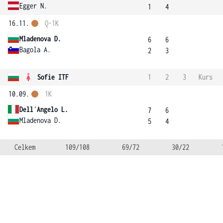
Egger N.
1
4
16.11.
Q-1K
Mladenova D.
6
6
Bagola A.
2
3
Sofie ITF
1
2
3
Kurs
10.09.
1K
Dell´Angelo L.
7
6
Mladenova D.
5
4
Celkem
109/108
69/72
30/22