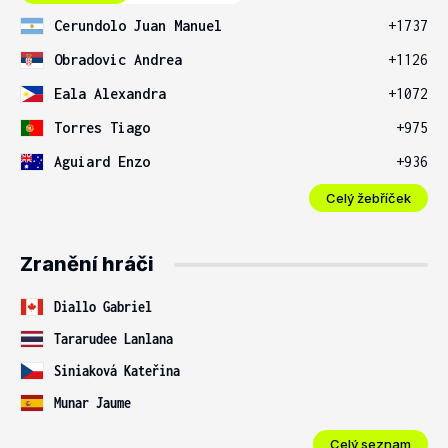
Cerundolo Juan Manuel
+1737
Obradovic Andrea
+1126
Eala Alexandra
+1072
Torres Tiago
+975
Aguiard Enzo
+936
Celý žebříček
Zranění hráči
Diallo Gabriel
Tararudee Lanlana
Siniaková Kateřina
Munar Jaume
Celý seznam