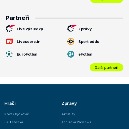
Partneři
Live výsledky
Zprávy
Livescore.in
Sport odds
EuroFotbal
eFotbal
Další partneři
Hráči
Zprávy
Novak Djokovič
Aktuality
Jiří Lehečka
Tenisová Previews