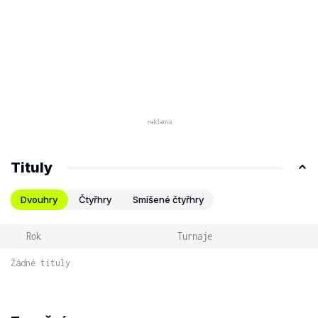
Tituly
Dvouhry
Čtyřhry
Smíšené čtyřhry
Rok
Turnaje
Žádné tituly