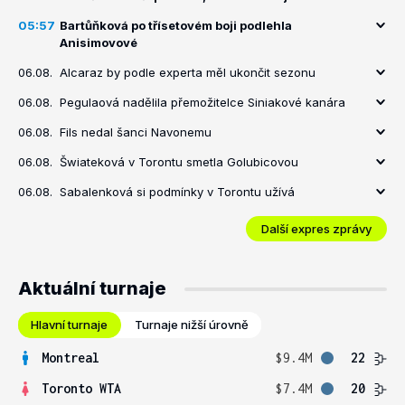
05:57
Bartůňková po třísetovém boji podlehla
Anisimovové
06.08.
Alcaraz by podle experta měl ukončit sezonu
06.08.
Pegulaová nadělila přemožitelce Siniakové kanára
06.08.
Fils nedal šanci Navonemu
06.08.
Šwiateková v Torontu smetla Golubicovou
06.08.
Sabalenková si podmínky v Torontu užívá
Další expres zprávy
Aktuální turnaje
Hlavní turnaje
Turnaje nižší úrovně
Montreal
$9.4M
22
Toronto WTA
$7.4M
20