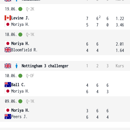
19.06.
Q-2K
2
Levine J.
7
6
6
1.22
Moriya H.
5
7
0
3.46
18.06.
Q-1K
Moriya H.
6
6
2.01
Bloomfield R.
4
4
1.64
Nottingham 3 challenger
1
2
3
Kurs
10.06.
Q-OF
Ball C.
4
6
6
Moriya H.
6
4
3
09.06.
Q-1K
Moriya H.
3
6
6
Peers J.
6
4
4