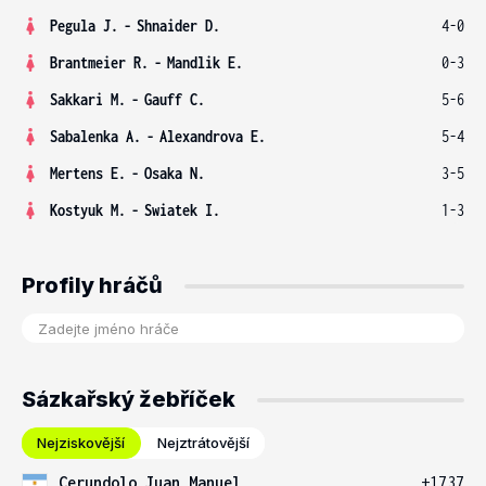
Pegula J.
-
Shnaider D.
4-0
Brantmeier R.
-
Mandlik E.
0-3
Sakkari M.
-
Gauff C.
5-6
Sabalenka A.
-
Alexandrova E.
5-4
Mertens E.
-
Osaka N.
3-5
Kostyuk M.
-
Swiatek I.
1-3
Profily hráčů
Sázkařský žebříček
Nejziskovější
Nejztrátovější
Cerundolo Juan Manuel
+1737