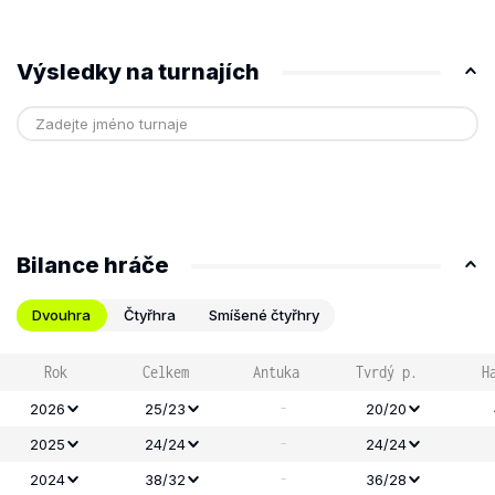
Výsledky na turnajích
Bilance hráče
Dvouhra
Čtyřhra
Smíšené čtyřhry
Rok
Celkem
Antuka
Tvrdý p.
H
-
2026
25/23
20/20
-
2025
24/24
24/24
-
2024
38/32
36/28