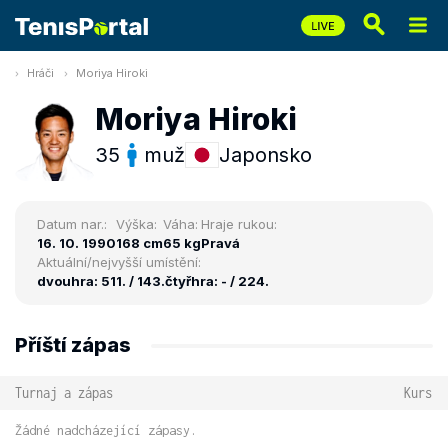
Hráči
Moriya Hiroki
Moriya Hiroki
35
muž
Japonsko
Datum nar.:
Výška:
Váha:
Hraje rukou:
16. 10. 1990
168 cm
65 kg
Pravá
Aktuální/nejvyšší umístění:
dvouhra: 511. / 143.
čtyřhra: - / 224.
Příští zápas
Turnaj a zápas
Kurs
Žádné nadcházející zápasy.