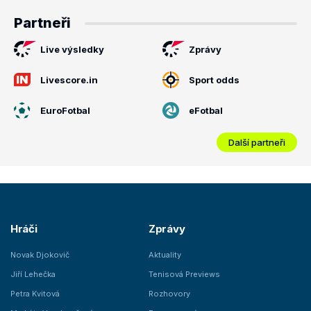
Partneři
Live výsledky
Zprávy
Livescore.in
Sport odds
EuroFotbal
eFotbal
Další partneři
Hráči
Zprávy
Novak Djokovič
Aktuality
Jiří Lehečka
Tenisová Previews
Petra Kvitová
Rozhovory