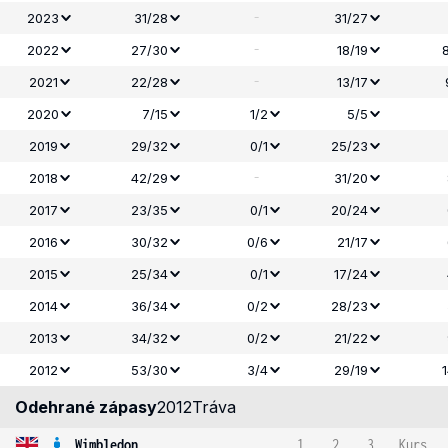
-
2023
31/28
31/27
-
2022
27/30
18/19
-
2021
22/28
13/17
2020
7/15
1/2
5/5
2019
29/32
0/1
25/23
-
2018
42/29
31/20
2017
23/35
0/1
20/24
2016
30/32
0/6
21/17
2015
25/34
0/1
17/24
2014
36/34
0/2
28/23
2013
34/32
0/2
21/22
2012
53/30
3/4
29/19
Odehrané zápasy
2012
Tráva
Wimbledon
1
2
3
Kurs