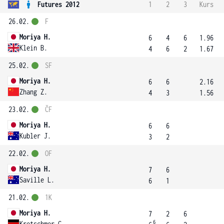
Futures 2012
1
2
3
Kurs
26.02.
F
Moriya H.
6
4
6
1.96
Klein B.
4
6
2
1.67
25.02.
SF
Moriya H.
6
6
2.16
Zhang Z.
4
3
1.56
23.02.
ČF
Moriya H.
6
6
Kubler J.
3
2
22.02.
OF
Moriya H.
7
6
Saville L.
6
1
21.02.
1K
Moriya H.
7
2
6
6
Kretschmer G.