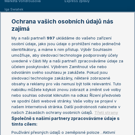
Markéta Vondroušová
Express zprávy
Iga Swiatek
Marie Bouzková
Ochrana vašich osobních údajů nás
Žebříčky
Kalendář turnajů
zajímá
My a naši partneři
997
ukládáme do vašeho zařízení
Žebříček ATP (muži)
Australian Open
osobní údaje, jako jsou údaje o prohlížení nebo jedinečné
Žebříček WTA (ženy)
French Open
identifikátory, a máme k nim přístup. Výběr Souhlasím
umožňuje, aby sledovací technologie podporovaly účely
Sázkařský žebříček
Wimbledon
uvedené v části My a naši partneři zpracováváme údaje za
US Open
účelem poskytování. Výběrem Zamítnout vše nebo
odvoláním svého souhlasu je zakážete. Pokud jsou
Turnaj mistrů
sledovací technologie zakázány, některé zobrazené
Turnaj mistryň
obsahy a reklamy pro vás nemusí být tolik relevantní. Tuto
Aktualní trendy
nabídku můžete kdykoli znovu zobrazit a změnit své volby
nebo souhlas odvolat kliknutím na odkaz Řízení předvoleb
ve spodní části webové stránky. Vaše volby se projeví v
Fotbalové přestupy
našem Internetová stránka. Další podrobnosti naleznete v
Livesport Daily
našich Zásadách ochrany osobních údajů.
Třetí strany
Společně s našimi partnery zpracováváme údaje s
LS Prague Open
tímto cílem:
Používání přesných údajů o zeměpisné poloze . Aktivní