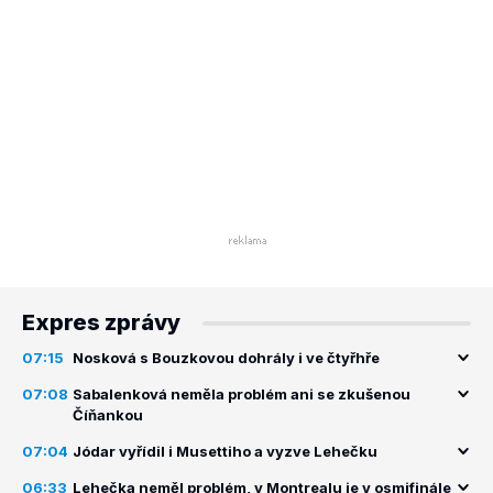
Expres zprávy
07:15
Nosková s Bouzkovou dohrály i ve čtyřhře
07:08
Sabalenková neměla problém ani se zkušenou
Číňankou
07:04
Jódar vyřídil i Musettiho a vyzve Lehečku
06:33
Lehečka neměl problém, v Montrealu je v osmifinále