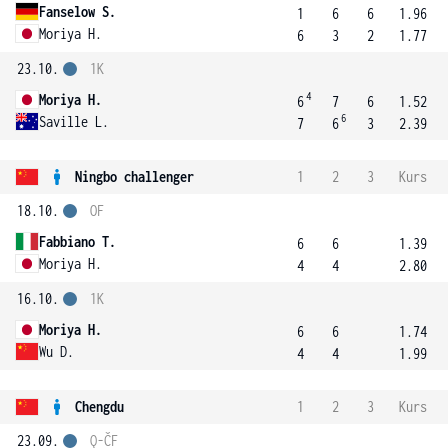
Fanselow S.
1
6
6
1.96
Moriya H.
6
3
2
1.77
23.10.
1K
4
Moriya H.
6
7
6
1.52
6
Saville L.
7
6
3
2.39
Ningbo challenger
1
2
3
Kurs
18.10.
OF
Fabbiano T.
6
6
1.39
Moriya H.
4
4
2.80
16.10.
1K
Moriya H.
6
6
1.74
Wu D.
4
4
1.99
Chengdu
1
2
3
Kurs
23.09.
Q-ČF