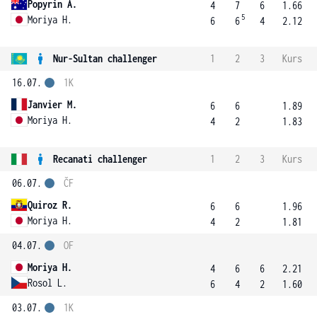
Popyrin A.
4
7
6
1.66
5
Moriya H.
6
6
4
2.12
Nur-Sultan challenger
1
2
3
Kurs
16.07.
1K
Janvier M.
6
6
1.89
Moriya H.
4
2
1.83
Recanati challenger
1
2
3
Kurs
06.07.
ČF
Quiroz R.
6
6
1.96
Moriya H.
4
2
1.81
04.07.
OF
Moriya H.
4
6
6
2.21
Rosol L.
6
4
2
1.60
03.07.
1K