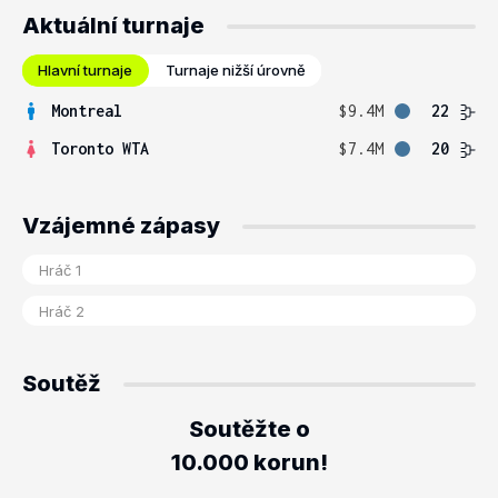
Aktuální turnaje
Hlavní turnaje
Turnaje nižší úrovně
Montreal
$9.4M
22
Toronto WTA
$7.4M
20
Vzájemné zápasy
Soutěž
Soutěžte o
10.000 korun!