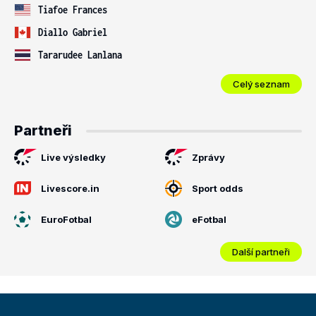
Tiafoe Frances
Diallo Gabriel
Tararudee Lanlana
Celý seznam
Partneři
Live výsledky
Zprávy
Livescore.in
Sport odds
EuroFotbal
eFotbal
Další partneři