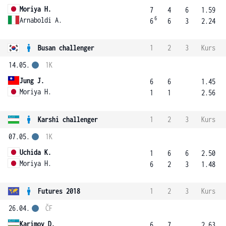
Moriya H.
7
4
6
1.59
6
Arnaboldi A.
6
6
3
2.24
Busan challenger
1
2
3
Kurs
14.05.
1K
Jung J.
6
6
1.45
Moriya H.
1
1
2.56
Karshi challenger
1
2
3
Kurs
07.05.
1K
Uchida K.
1
6
6
2.50
Moriya H.
6
2
3
1.48
Futures 2018
1
2
3
Kurs
26.04.
ČF
Karimov D.
6
7
2.63