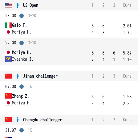
US Open
1
2
3
Kurs
23.08.
Q-2K
Gaio F.
6
6
2.01
Moriya H.
4
3
1.75
22.08.
Q-1K
Moriya H.
5
6
6
5.87
Ivashka I.
7
4
1
1.10
Jinan challenger
1
2
3
Kurs
07.08.
1K
Zhang Z.
6
6
1.58
Moriya H.
3
4
2.25
Chengdu challenger
1
2
3
Kurs
31.07.
1K