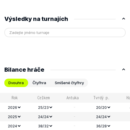
Výsledky na turnajích
Bilance hráče
Dvouhra
Čtyřhra
Smíšené čtyřhry
Rok
Celkem
Antuka
Tvrdý p.
H
-
2026
25/23
20/20
-
2025
24/24
24/24
-
2024
38/32
36/28