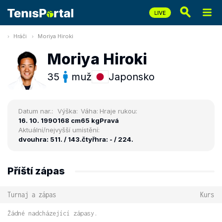
Hráči
Moriya Hiroki
Moriya Hiroki
35
muž
Japonsko
Datum nar.:
Výška:
Váha:
Hraje rukou:
16. 10. 1990
168 cm
65 kg
Pravá
Aktuální/nejvyšší umístění:
dvouhra: 511. / 143.
čtyřhra: - / 224.
Příští zápas
Turnaj a zápas
Kurs
Žádné nadcházející zápasy.