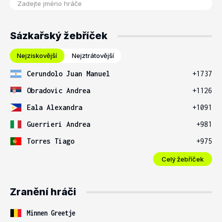
Sázkařský žebříček
Nejziskovější
Nejztrátovější
Cerundolo Juan Manuel
+1737
Obradovic Andrea
+1126
Eala Alexandra
+1091
Guerrieri Andrea
+981
Torres Tiago
+975
Celý žebříček
Zranění hráči
Minnen Greetje