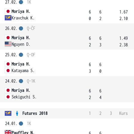
27.02.
1K
Moriya H.
6
6
1.67
Kravchuk K.
0
2
2.10
26.02.
Q-ČF
Moriya H.
6
6
1.49
Nguyen D.
2
3
2.38
25.02.
Q-OF
Moriya H.
6
6
Katayama S.
3
0
24.02.
Q-1K
Moriya H.
6
6
Sekiguchi S.
2
4
Futures 2018
1
2
3
Kurs
24.01.
1K
Pauffley N.
6
6