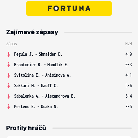
Zajímavé zápasy
Zápas
H2H
Pegula J.
-
Shnaider D.
4-0
Brantmeier R.
-
Mandlik E.
0-3
Svitolina E.
-
Anisimova A.
4-1
Sakkari M.
-
Gauff C.
5-6
Sabalenka A.
-
Alexandrova E.
5-4
Mertens E.
-
Osaka N.
3-5
Profily hráčů