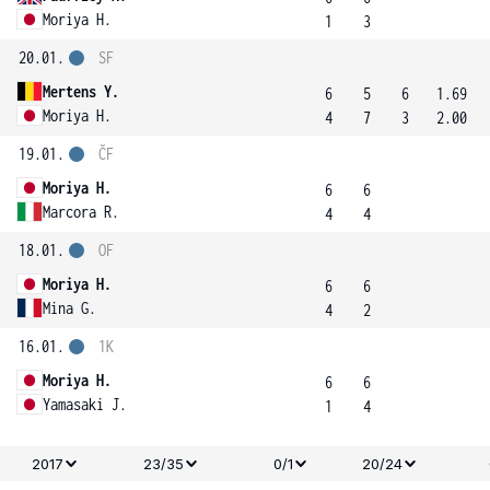
Moriya H.
1
3
20.01.
SF
Mertens Y.
6
5
6
1.69
Moriya H.
4
7
3
2.00
19.01.
ČF
Moriya H.
6
6
Marcora R.
4
4
18.01.
OF
Moriya H.
6
6
Mina G.
4
2
16.01.
1K
Moriya H.
6
6
Yamasaki J.
1
4
2017
23/35
0/1
20/24