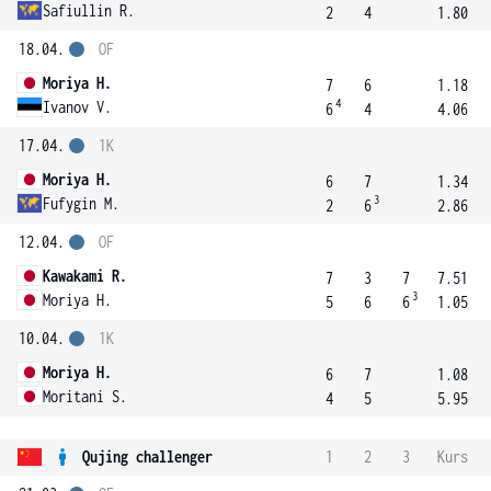
Safiullin R.
2
4
1.80
18.04.
OF
Moriya H.
7
6
1.18
4
Ivanov V.
6
4
4.06
17.04.
1K
Moriya H.
6
7
1.34
3
Fufygin M.
2
6
2.86
12.04.
OF
Kawakami R.
7
3
7
7.51
3
Moriya H.
5
6
6
1.05
10.04.
1K
Moriya H.
6
7
1.08
Moritani S.
4
5
5.95
Qujing challenger
1
2
3
Kurs