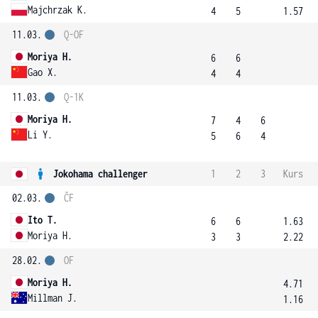
Majchrzak K.
4
5
1.57
11.03.
Q-OF
Moriya H.
6
6
Gao X.
4
4
11.03.
Q-1K
Moriya H.
7
4
6
Li Y.
5
6
4
Jokohama challenger
1
2
3
Kurs
02.03.
ČF
Ito T.
6
6
1.63
Moriya H.
3
3
2.22
28.02.
OF
Moriya H.
4.71
Millman J.
1.16