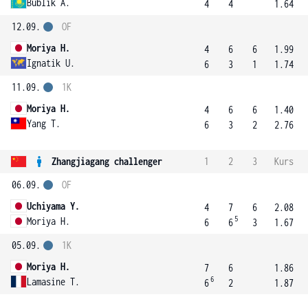
Bublik A.
4
4
1.64
12.09.
OF
Moriya H.
4
6
6
1.99
Ignatik U.
6
3
1
1.74
11.09.
1K
Moriya H.
4
6
6
1.40
Yang T.
6
3
2
2.76
Zhangjiagang challenger
1
2
3
Kurs
06.09.
OF
Uchiyama Y.
4
7
6
2.08
5
Moriya H.
6
6
3
1.67
05.09.
1K
Moriya H.
7
6
1.86
6
Lamasine T.
6
2
1.87