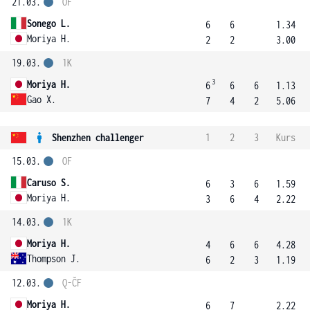
21.03.
OF
Sonego L.
6
6
1.34
Moriya H.
2
2
3.00
19.03.
1K
3
Moriya H.
6
6
6
1.13
Gao X.
7
4
2
5.06
Shenzhen challenger
1
2
3
Kurs
15.03.
OF
Caruso S.
6
3
6
1.59
Moriya H.
3
6
4
2.22
14.03.
1K
Moriya H.
4
6
6
4.28
Thompson J.
6
2
3
1.19
12.03.
Q-ČF
Moriya H.
6
7
2.22