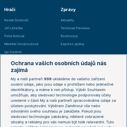
Hráči
Zprávy
Novak Djokovič
Aktuality
Jiří Lehečka
Tenisová Previews
Petra Kvitová
Rozhovory
Markéta Vondroušová
Express zprávy
Iga Swiatek
Marie Bouzková
Ochrana vašich osobních údajů nás
Žebříčky
Kalendář turnajů
zajímá
My a naši partneři
999
ukládáme do vašeho zařízení
Žebříček ATP (muži)
Australian Open
osobní údaje, jako jsou údaje o prohlížení nebo jedinečné
Žebříček WTA (ženy)
French Open
identifikátory, a máme k nim přístup. Výběr Souhlasím
umožňuje, aby sledovací technologie podporovaly účely
Sázkařský žebříček
Wimbledon
uvedené v části My a naši partneři zpracováváme údaje za
US Open
účelem poskytování. Výběrem Zamítnout vše nebo
odvoláním svého souhlasu je zakážete. Pokud jsou
Turnaj mistrů
sledovací technologie zakázány, některé zobrazené
Turnaj mistryň
obsahy a reklamy pro vás nemusí být tolik relevantní. Tuto