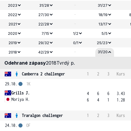
-
2023
31/28
31/27
-
2022
27/30
18/19
-
2021
22/28
13/17
2020
7/15
1/2
5/5
2019
29/32
0/1
25/23
-
31/20
2018
42/29
Odehrané zápasy
2018
Tvrdý p.
Canberra 2 challenger
1
2
3
Kurs
29.10.
1K
Grills J.
4
6
6
3.43
Moriya H.
6
4
1
1.28
Traralgon challenger
1
2
3
Kurs
24.10.
OF