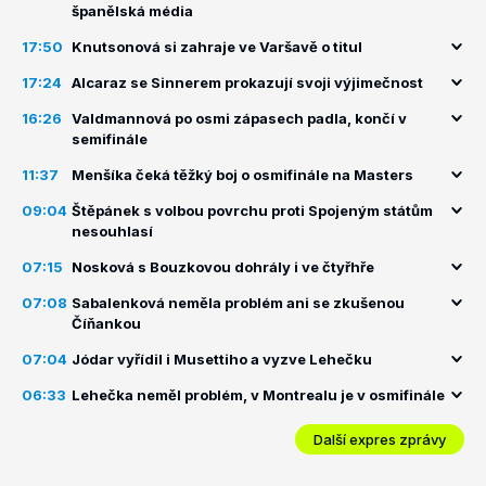
španělská média
17:50
Knutsonová si zahraje ve Varšavě o titul
17:24
Alcaraz se Sinnerem prokazují svoji výjimečnost
16:26
Valdmannová po osmi zápasech padla, končí v
semifinále
11:37
Menšíka čeká těžký boj o osmifinále na Masters
09:04
Štěpánek s volbou povrchu proti Spojeným státům
nesouhlasí
07:15
Nosková s Bouzkovou dohrály i ve čtyřhře
07:08
Sabalenková neměla problém ani se zkušenou
Číňankou
07:04
Jódar vyřídil i Musettiho a vyzve Lehečku
06:33
Lehečka neměl problém, v Montrealu je v osmifinále
Další expres zprávy