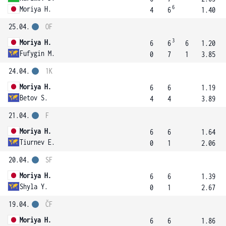
6
Moriya H.
4
6
1.40
25.04.
OF
3
Moriya H.
6
6
6
1.20
Fufygin M.
0
7
1
3.85
24.04.
1K
Moriya H.
6
6
1.19
Betov S.
4
4
3.89
21.04.
F
Moriya H.
6
6
1.64
Tiurnev E.
0
1
2.06
20.04.
SF
Moriya H.
6
6
1.39
Shyla Y.
0
1
2.67
19.04.
ČF
Moriya H.
6
6
1.86