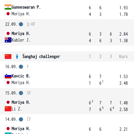
Gunneswaran P.
6
6
1.93
Moriya H.
4
3
1.78
22.09.
Q-OF
Moriya H.
6
3
6
2.84
Kubler J.
4
6
3
1.38
Šanghaj challenger
1
2
3
Kurs
16.09.
F
Kavcic B.
6
7
1.53
1
Moriya H.
1
6
2.48
15.09.
SF
3
Moriya H.
6
7
7
1.48
5
4
Li Z.
7
6
6
2.58
14.09.
ČF
Moriya H.
6
6
2.21