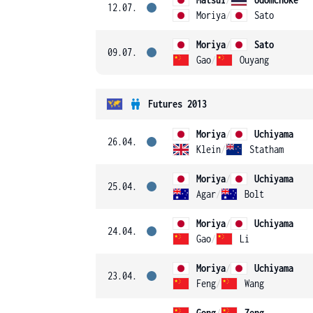
12.07.
Moriya
/
Sato
Moriya
/
Sato
09.07.
Gao
/
Ouyang
Futures 2013
Moriya
/
Uchiyama
26.04.
Klein
/
Statham
Moriya
/
Uchiyama
25.04.
Agar
/
Bolt
Moriya
/
Uchiyama
24.04.
Gao
/
Li
Moriya
/
Uchiyama
23.04.
Feng
/
Wang
Gong
/
Zeng