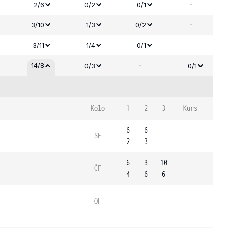
-
2/6
0/2
0/1
-
3/10
1/3
0/2
-
3/11
1/4
0/1
-
14/8
0/3
0/1
Kolo
1
2
3
Kurs
6
6
SF
2
3
6
3
10
ČF
4
6
6
OF