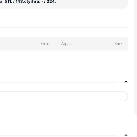
: 511. / 143.
čtyřhra: - / 224.
Kolo
Zápas
Kurs