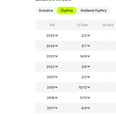
Dvouhra
Čtyřhra
Smíšené čtyřhry
Rok
Celkem
Antuka
-
2025
2/2
-
2024
3/7
-
2023
14/9
-
2022
3/6
-
2021
2/2
-
2019
10/12
-
2018
5/13
-
2017
4/9