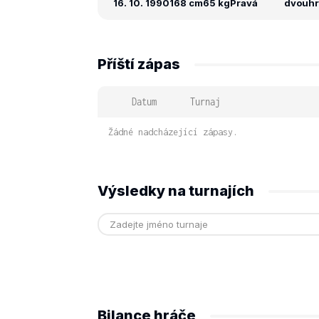
16. 10. 1990
168 cm
65 kg
Pravá
dvouhra
Příští zápas
Datum
Turnaj
Žádné nadcházející zápasy.
Výsledky na turnajích
Bilance hráče