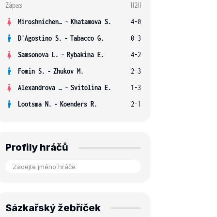
Zápas
H2H
Miroshnichenko V.
-
Khatamova S.
4-0
D'Agostino S.
-
Tabacco G.
0-3
Samsonova L.
-
Rybakina E.
4-2
Fomin S.
-
Zhukov M.
2-3
Alexandrova E.
-
Svitolina E.
1-3
Lootsma N.
-
Koenders R.
2-1
Profily hráčů
Sázkařský žebříček