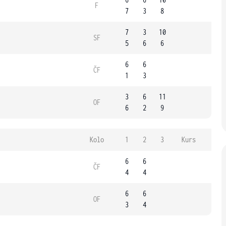
F
7
3
8
7
3
10
SF
5
6
6
6
6
ČF
1
3
3
6
11
OF
6
2
9
Kolo
1
2
3
Kurs
6
6
ČF
4
4
6
6
OF
3
4