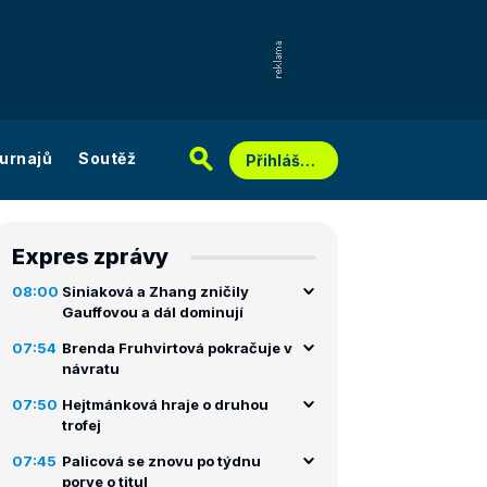
urnajů
Soutěž
Přihlášení
Expres zprávy
08:00
Siniaková a Zhang zničily
Gauffovou a dál dominují
07:54
Brenda Fruhvirtová pokračuje v
návratu
07:50
Hejtmánková hraje o druhou
trofej
07:45
Palicová se znovu po týdnu
porve o titul