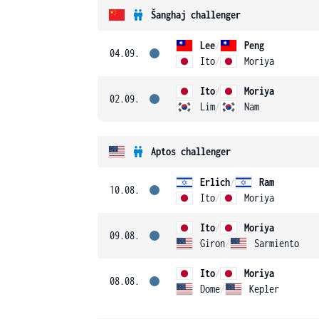
Šanghaj challenger
Lee
/
Peng
04.09.
Ito
/
Moriya
Ito
/
Moriya
02.09.
Lim
/
Nam
Aptos challenger
Erlich
/
Ram
10.08.
Ito
/
Moriya
Ito
/
Moriya
09.08.
Giron
/
Sarmiento
Ito
/
Moriya
08.08.
Dome
/
Kepler