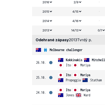
-
2016
2/9
-
2015
4/15
-
2014
4/16
2013
14/13
0/1
Odehrané zápasy
2013
Tvrdý p.
Melbourne challenger
Kokkinakis
/
Mitchell
26.10.
Ito
/
Moriya
Ito
/
Moriya
25.10.
Propoggia
/
Statham
Ito
/
Moriya
24.10.
Jones
/
Ward