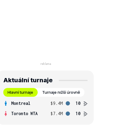
Aktuální turnaje
Hlavní turnaje
Turnaje nižší úrovně
Montreal
$9.4M
10
Toronto WTA
$7.4M
10