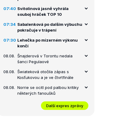
07:40
Svitolinová jasně vyhrála
souboj hráček TOP 10
07:34
Sabalenková po dalším výbuchu
pokračuje v trápení
07:30
Lehečka po mizerném výkonu
končí
08.08.
Šnajderová v Torontu nedala
šanci Pegulaové
08.08.
Šwiateková otočila zápas s
Kosťukovou a je ve čtvrtfinále
08.08.
Norrie se ocitl pod palbou kritiky
některých fanoušků
Další expres zprávy