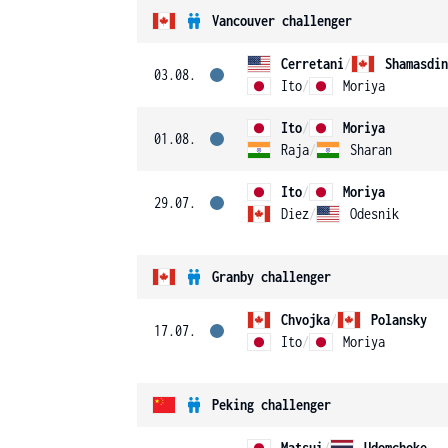
Vancouver challenger
Cerretani
/
Shamasdin
03.08.
Ito
/
Moriya
Ito
/
Moriya
01.08.
Raja
/
Sharan
Ito
/
Moriya
29.07.
Diez
/
Odesnik
Granby challenger
Chvojka
/
Polansky
17.07.
Ito
/
Moriya
Peking challenger
Matsui
/
Udomchoke