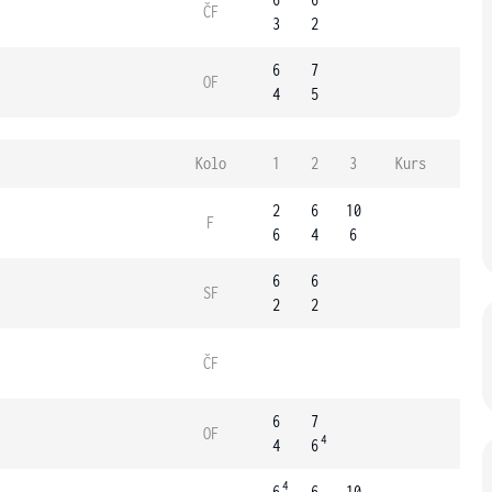
ČF
3
2
6
7
OF
4
5
Kolo
1
2
3
Kurs
2
6
10
F
6
4
6
6
6
SF
2
2
ČF
6
7
OF
4
4
6
4
6
6
10