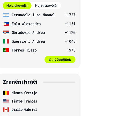
Nejziskovější
Nejztrátovější
Cerundolo Juan Manuel
+1737
Eala Alexandra
+1131
Obradovic Andrea
+1126
Guerrieri Andrea
+1045
Torres Tiago
+975
Celý žebříček
Zranění hráči
Minnen Greetje
Tiafoe Frances
Diallo Gabriel