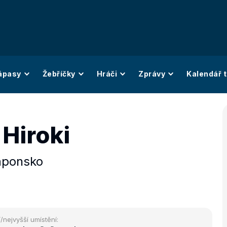
ápasy
Žebříčky
Hráči
Zprávy
Kalendář t
Hiroki
aponsko
/nejvyšší umístění: