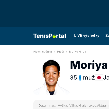
LIVE výsledky
Z
Hlavní stránka
Hráči
Moriya Hiroki
Moriya 
35
muž
J
Datum nar.:
Výška:
Váha:
Hraje rukou:
Aktuální