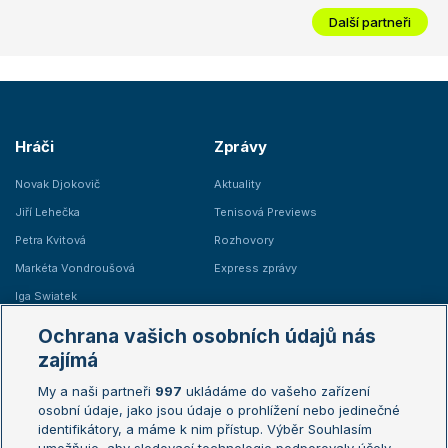
Další partneři
Hráči
Zprávy
Novak Djokovič
Aktuality
Jiří Lehečka
Tenisová Previews
Petra Kvitová
Rozhovory
Markéta Vondroušová
Express zprávy
Iga Swiatek
Marie Bouzková
Ochrana vašich osobních údajů nás
Žebříčky
Kalendář turnajů
zajímá
My a naši partneři
997
ukládáme do vašeho zařízení
Žebříček ATP (muži)
Australian Open
osobní údaje, jako jsou údaje o prohlížení nebo jedinečné
Žebříček WTA (ženy)
French Open
identifikátory, a máme k nim přístup. Výběr Souhlasím