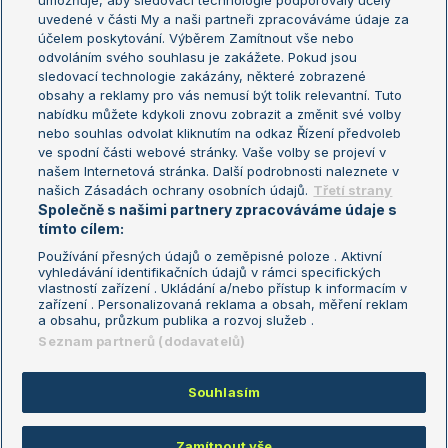
umožňuje, aby sledovací technologie podporovaly účely
Sázkařský žebříček
Wimbledon
uvedené v části My a naši partneři zpracováváme údaje za
US Open
účelem poskytování. Výběrem Zamítnout vše nebo
odvoláním svého souhlasu je zakážete. Pokud jsou
Turnaj mistrů
sledovací technologie zakázány, některé zobrazené
Turnaj mistryň
obsahy a reklamy pro vás nemusí být tolik relevantní. Tuto
Aktualní trendy
nabídku můžete kdykoli znovu zobrazit a změnit své volby
nebo souhlas odvolat kliknutím na odkaz Řízení předvoleb
ve spodní části webové stránky. Vaše volby se projeví v
Fotbalové přestupy
našem Internetová stránka. Další podrobnosti naleznete v
Livesport Daily
našich Zásadách ochrany osobních údajů.
Třetí strany
Společně s našimi partnery zpracováváme údaje s
LS Prague Open
tímto cílem:
Používání přesných údajů o zeměpisné poloze . Aktivní
vyhledávání identifikačních údajů v rámci specifických
vlastností zařízení . Ukládání a/nebo přístup k informacím v
Podmínky užití
Nastavení soukromí
zařízení . Personalizovaná reklama a obsah, měření reklam
GDPR a žurnalistika
Reklama
a obsahu, průzkum publika a rozvoj služeb .
Informace o zpracování osobních
Kontakt
Seznam partnerů (dodavatelů)
údajů
Tiráž
Souhlasím
Copyright © 2008-2026 TenisPortal.cz. Využíváme zpravodajství ČTK.
Zamítnout vše