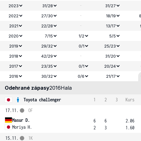
-
2023
31/28
31/27
-
2022
27/30
18/19
-
2021
22/28
13/17
2020
7/15
1/2
5/5
2019
29/32
0/1
25/23
-
2018
42/29
31/20
2017
23/35
0/1
20/24
2016
30/32
0/6
21/17
Odehrané zápasy
2016
Hala
Toyota challenger
1
2
3
Kurs
17.11.
OF
Masur D.
6
6
2.06
Moriya H.
2
3
1.60
15.11.
1K