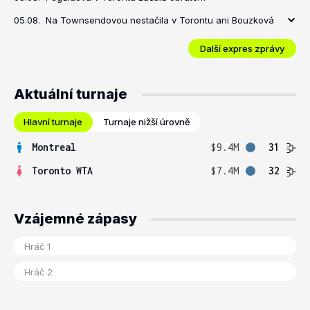
05.08.
Na Townsendovou nestačila v Torontu ani Bouzková
Další expres zprávy
Aktuální turnaje
Hlavní turnaje
Turnaje nižší úrovně
Montreal
$9.4M
31
Toronto WTA
$7.4M
32
Vzájemné zápasy