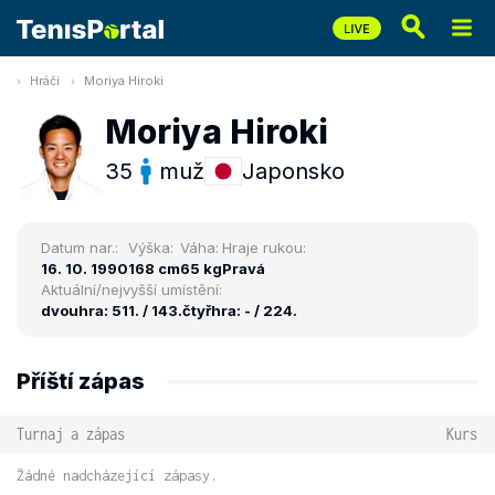
Hráči
Moriya Hiroki
Moriya Hiroki
35
muž
Japonsko
Datum nar.:
Výška:
Váha:
Hraje rukou:
16. 10. 1990
168 cm
65 kg
Pravá
Aktuální/nejvyšší umístění:
dvouhra: 511. / 143.
čtyřhra: - / 224.
Příští zápas
Turnaj a zápas
Kurs
Žádné nadcházející zápasy.