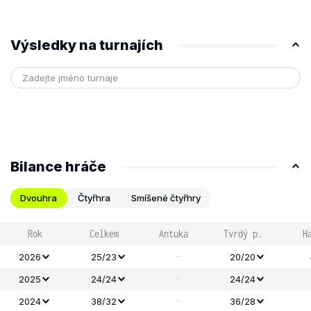
Výsledky na turnajích
Bilance hráče
Dvouhra
Čtyřhra
Smíšené čtyřhry
Rok
Celkem
Antuka
Tvrdý p.
H
-
2026
25/23
20/20
-
2025
24/24
24/24
-
2024
38/32
36/28