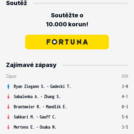
Soutěž
Soutěžte o
10.000 korun!
Zajímavé zápasy
Zápas
H2H
Ryan Ziegann S.
-
Gadecki T.
3-0
Sabalenka A.
-
Zhang S.
4-1
Brantmeier R.
-
Mandlik E.
0-3
Sakkari M.
-
Gauff C.
5-6
Mertens E.
-
Osaka N.
3-5