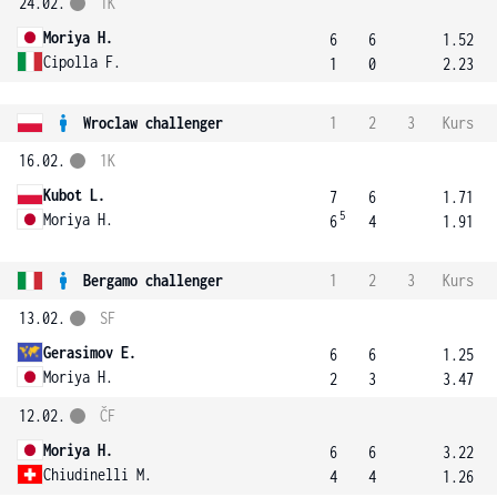
24.02.
1K
Moriya H.
6
6
1.52
Cipolla F.
1
0
2.23
Wroclaw challenger
1
2
3
Kurs
16.02.
1K
Kubot L.
7
6
1.71
5
Moriya H.
6
4
1.91
Bergamo challenger
1
2
3
Kurs
13.02.
SF
Gerasimov E.
6
6
1.25
Moriya H.
2
3
3.47
12.02.
ČF
Moriya H.
6
6
3.22
Chiudinelli M.
4
4
1.26