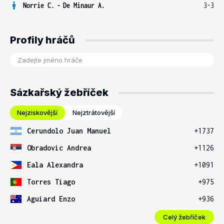
Norrie C.
-
De Minaur A.
3-3
Profily hráčů
Sázkařský žebříček
Nejziskovější
Nejztrátovější
Cerundolo Juan Manuel
+1737
Obradovic Andrea
+1126
Eala Alexandra
+1091
Torres Tiago
+975
Aguiard Enzo
+936
Celý žebříček