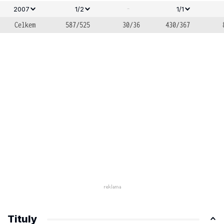
-
2007
1/2
1/1
Celkem
587/525
30/36
430/367
Tituly