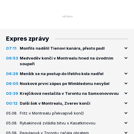
Expres zprávy
07:11
Monfils nadělil Tienovi kanára, přesto padl
06:53
Medveděv končí v Montrealu hned na úvodním
soupeři
06:26
Menšík se na postup do třetího kola nadřel
06:05
Noskové první zápas po Wimbledonu nevyšel
05:39
Krejčíková nestačila v Torontu na Samsonovovou
00:12
Další šok v Montrealu, Zverev končí
05.08.
Fritz v Montrealu překvapivě končí
05.08.
Rybakinová zvládla bitvu s Kasatkinovou
05.08.
Pegulaová v Torontu začala obratem