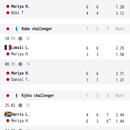
Moriya H.
6
6
1.28
Niki T.
4
4
3.12
Kobe challenger
1
2
3
Kurs
10.11.
OF
Lokoli L.
6
6
2.29
Moriya H.
3
3
1.50
08.11.
1K
Moriya H.
6
6
2.71
Daniel T.
1
1
1.37
Kjóto challenger
1
2
3
Kurs
25.02.
OF
Harris L.
4
6
7
2.44
4
Moriya H.
6
3
6
1.44