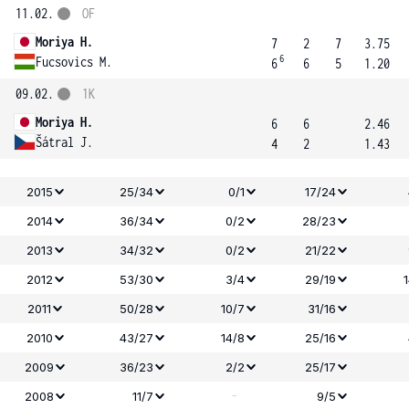
11.02.
OF
Moriya H.
7
2
7
3.75
6
Fucsovics M.
6
6
5
1.20
09.02.
1K
Moriya H.
6
6
2.46
Šátral J.
4
2
1.43
2015
25/34
0/1
17/24
2014
36/34
0/2
28/23
2013
34/32
0/2
21/22
2012
53/30
3/4
29/19
2011
50/28
10/7
31/16
2010
43/27
14/8
25/16
2009
36/23
2/2
25/17
-
2008
11/7
9/5