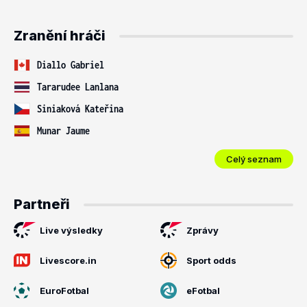
Zranění hráči
Diallo Gabriel
Tararudee Lanlana
Siniaková Kateřina
Munar Jaume
Celý seznam
Partneři
Live výsledky
Zprávy
Livescore.in
Sport odds
EuroFotbal
eFotbal