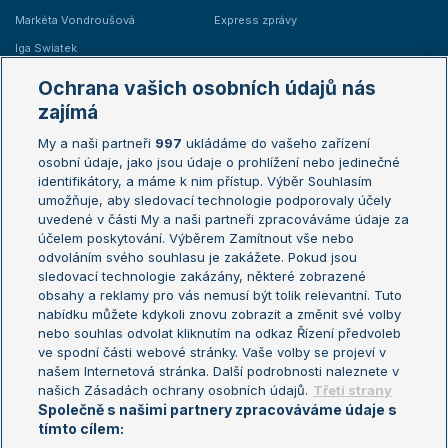
Markéta Vondroušová
Express zprávy
Iga Swiatek
Marie Bouzková
Ochrana vašich osobních údajů nás
Žebříčky
Kalendář turnajů
zajímá
My a naši partneři
997
ukládáme do vašeho zařízení
Žebříček ATP (muži)
Australian Open
osobní údaje, jako jsou údaje o prohlížení nebo jedinečné
Žebříček WTA (ženy)
French Open
identifikátory, a máme k nim přístup. Výběr Souhlasím
umožňuje, aby sledovací technologie podporovaly účely
Sázkařský žebříček
Wimbledon
uvedené v části My a naši partneři zpracováváme údaje za
US Open
účelem poskytování. Výběrem Zamítnout vše nebo
odvoláním svého souhlasu je zakážete. Pokud jsou
Turnaj mistrů
sledovací technologie zakázány, některé zobrazené
Turnaj mistryň
obsahy a reklamy pro vás nemusí být tolik relevantní. Tuto
Aktualní trendy
nabídku můžete kdykoli znovu zobrazit a změnit své volby
nebo souhlas odvolat kliknutím na odkaz Řízení předvoleb
ve spodní části webové stránky. Vaše volby se projeví v
Fotbalové přestupy
našem Internetová stránka. Další podrobnosti naleznete v
Livesport Daily
našich Zásadách ochrany osobních údajů.
Třetí strany
Společně s našimi partnery zpracováváme údaje s
LS Prague Open
tímto cílem: