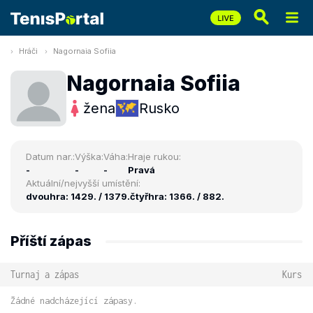
Hráči
Nagornaia Sofiia
Nagornaia Sofiia
žena
Rusko
Datum nar.:
Výška:
Váha:
Hraje rukou:
-
-
-
Pravá
Aktuální/nejvyšší umístění:
dvouhra: 1429. / 1379.
čtyřhra: 1366. / 882.
Příští zápas
Turnaj a zápas
Kurs
Žádné nadcházející zápasy.