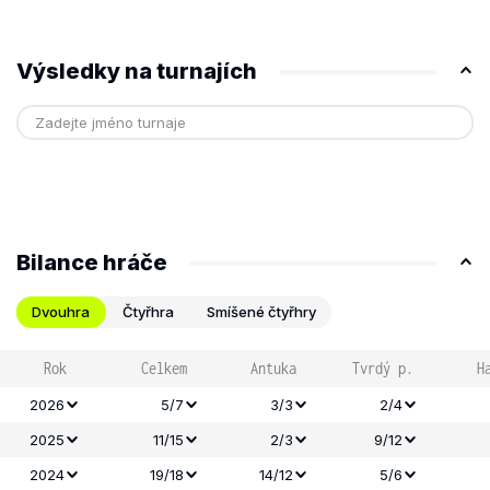
Výsledky na turnajích
Bilance hráče
Dvouhra
Čtyřhra
Smíšené čtyřhry
Rok
Celkem
Antuka
Tvrdý p.
H
2026
5/7
3/3
2/4
2025
11/15
2/3
9/12
2024
19/18
14/12
5/6