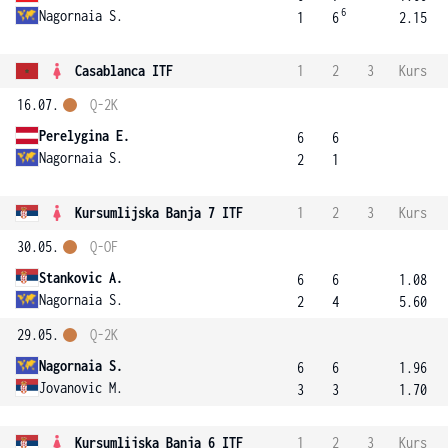
6
Nagornaia S.
1
6
2.15
Casablanca ITF
1
2
3
Kurs
16.07.
Q-2K
Perelygina E.
6
6
Nagornaia S.
2
1
Kursumlijska Banja 7 ITF
1
2
3
Kurs
30.05.
Q-OF
Stankovic A.
6
6
1.08
Nagornaia S.
2
4
5.60
29.05.
Q-2K
Nagornaia S.
6
6
1.96
Jovanovic M.
3
3
1.70
Kursumlijska Banja 6 ITF
1
2
3
Kurs