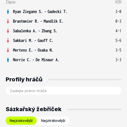
Zápas
H2H
Ryan Ziegann S.
-
Gadecki T.
3-0
Brantmeier R.
-
Mandlik E.
0-3
Sabalenka A.
-
Zhang S.
4-1
Sakkari M.
-
Gauff C.
5-6
Mertens E.
-
Osaka N.
3-5
Norrie C.
-
De Minaur A.
3-3
Profily hráčů
Sázkařský žebříček
Nejziskovější
Nejztrátovější