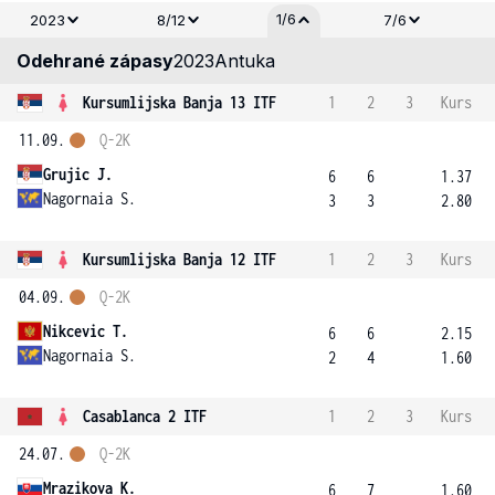
1/6
2023
8/12
7/6
Odehrané zápasy
2023
Antuka
Kursumlijska Banja 13 ITF
1
2
3
Kurs
11.09.
Q-2K
Grujic J.
6
6
1.37
Nagornaia S.
3
3
2.80
Kursumlijska Banja 12 ITF
1
2
3
Kurs
04.09.
Q-2K
Nikcevic T.
6
6
2.15
Nagornaia S.
2
4
1.60
Casablanca 2 ITF
1
2
3
Kurs
24.07.
Q-2K
Mrazikova K.
6
7
1.60