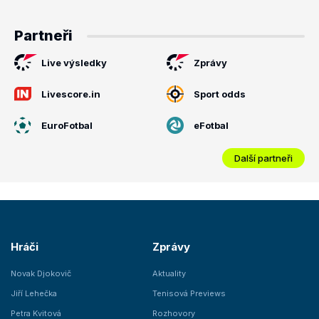
Partneři
Live výsledky
Zprávy
Livescore.in
Sport odds
EuroFotbal
eFotbal
Další partneři
Hráči
Zprávy
Novak Djokovič
Aktuality
Jiří Lehečka
Tenisová Previews
Petra Kvitová
Rozhovory