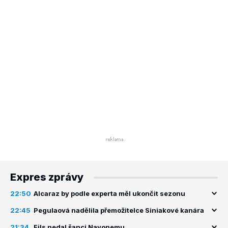
Expres zprávy
22:50
Alcaraz by podle experta měl ukončit sezonu
22:45
Pegulaová nadělila přemožitelce Siniakové kanára
21:34
Fils nedal šanci Navonemu