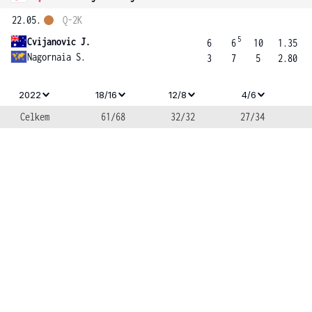
22.05.
Q-2K
5
Cvijanovic J.
6
6
10
1.35
Nagornaia S.
3
7
5
2.80
2022
18/16
12/8
4/6
Celkem
61/68
32/32
27/34