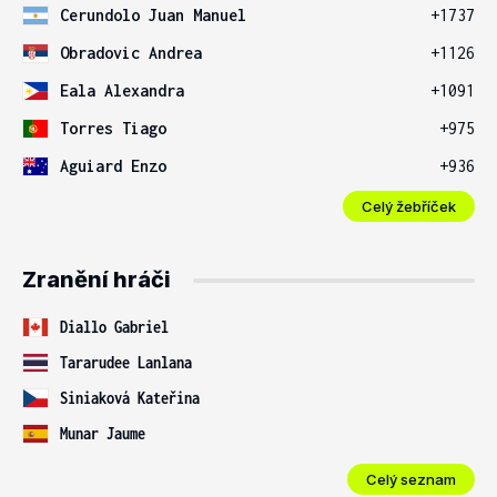
Cerundolo Juan Manuel
+1737
Obradovic Andrea
+1126
Eala Alexandra
+1091
Torres Tiago
+975
Aguiard Enzo
+936
Celý žebříček
Zranění hráči
Diallo Gabriel
Tararudee Lanlana
Siniaková Kateřina
Munar Jaume
Celý seznam