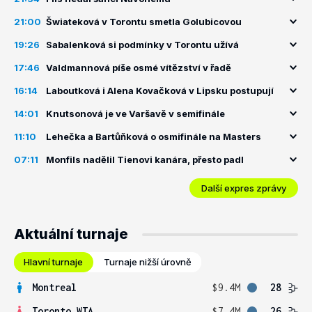
21:00
Šwiateková v Torontu smetla Golubicovou
19:26
Sabalenková si podmínky v Torontu užívá
17:46
Valdmannová píše osmé vítězství v řadě
16:14
Laboutková i Alena Kovačková v Lipsku postupují
14:01
Knutsonová je ve Varšavě v semifinále
11:10
Lehečka a Bartůňková o osmifinále na Masters
07:11
Monfils nadělil Tienovi kanára, přesto padl
Další expres zprávy
Aktuální turnaje
Hlavní turnaje
Turnaje nižší úrovně
Montreal
$9.4M
28
Toronto WTA
$7.4M
26