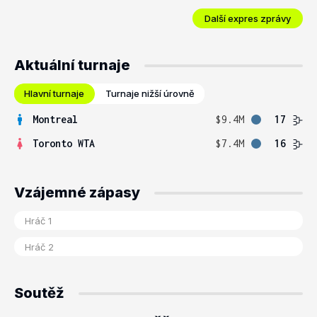
Další expres zprávy
Aktuální turnaje
Hlavní turnaje
Turnaje nižší úrovně
Montreal
$9.4M
17
Toronto WTA
$7.4M
16
Vzájemné zápasy
Soutěž