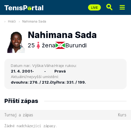
Hráči
Nahimana Sada
Nahimana Sada
25
žena
Burundi
Datum nar.:
Výška:
Váha:
Hraje rukou:
21. 4. 2001
-
-
Pravá
Aktuální/nejvyšší umístění:
dvouhra: 276. / 212.
čtyřhra: 331. / 199.
Příští zápas
Turnaj a zápas
Kurs
Žádné nadcházející zápasy.