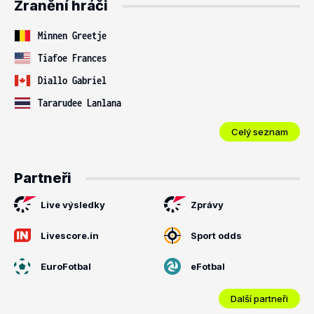
Zranění hráči
Minnen Greetje
Tiafoe Frances
Diallo Gabriel
Tararudee Lanlana
Celý seznam
Partneři
Live výsledky
Zprávy
Livescore.in
Sport odds
EuroFotbal
eFotbal
Další partneři