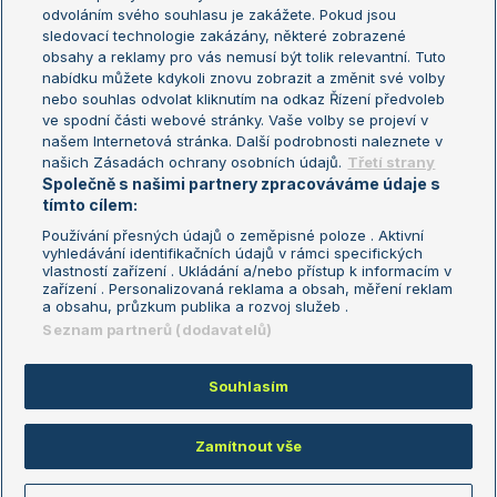
odvoláním svého souhlasu je zakážete. Pokud jsou
Turnaj mistrů
sledovací technologie zakázány, některé zobrazené
Turnaj mistryň
obsahy a reklamy pro vás nemusí být tolik relevantní. Tuto
Aktualní trendy
nabídku můžete kdykoli znovu zobrazit a změnit své volby
nebo souhlas odvolat kliknutím na odkaz Řízení předvoleb
ve spodní části webové stránky. Vaše volby se projeví v
Fotbalové přestupy
našem Internetová stránka. Další podrobnosti naleznete v
Livesport Daily
našich Zásadách ochrany osobních údajů.
Třetí strany
Společně s našimi partnery zpracováváme údaje s
LS Prague Open
tímto cílem:
Používání přesných údajů o zeměpisné poloze . Aktivní
vyhledávání identifikačních údajů v rámci specifických
vlastností zařízení . Ukládání a/nebo přístup k informacím v
Podmínky užití
Nastavení soukromí
zařízení . Personalizovaná reklama a obsah, měření reklam
GDPR a žurnalistika
Reklama
a obsahu, průzkum publika a rozvoj služeb .
Informace o zpracování osobních
Kontakt
Seznam partnerů (dodavatelů)
údajů
Tiráž
Souhlasím
Copyright © 2008-2026 TenisPortal.cz. Využíváme zpravodajství ČTK.
Zamítnout vše