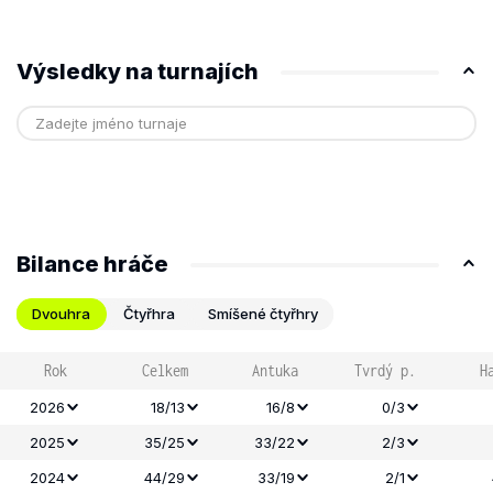
Výsledky na turnajích
Bilance hráče
Dvouhra
Čtyřhra
Smíšené čtyřhry
Rok
Celkem
Antuka
Tvrdý p.
H
2026
18/13
16/8
0/3
2025
35/25
33/22
2/3
2024
44/29
33/19
2/1