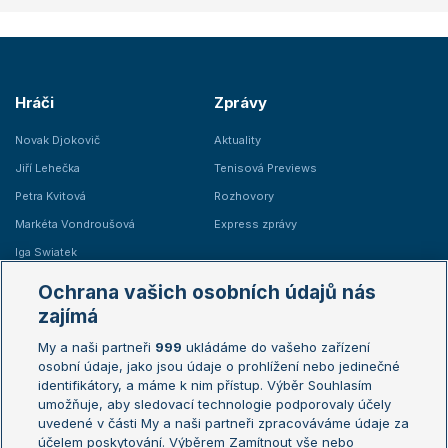
Hráči
Zprávy
Novak Djokovič
Aktuality
Jiří Lehečka
Tenisová Previews
Petra Kvitová
Rozhovory
Markéta Vondroušová
Express zprávy
Iga Swiatek
Marie Bouzková
Ochrana vašich osobních údajů nás
Žebříčky
Kalendář turnajů
zajímá
My a naši partneři
999
ukládáme do vašeho zařízení
Žebříček ATP (muži)
Australian Open
osobní údaje, jako jsou údaje o prohlížení nebo jedinečné
Žebříček WTA (ženy)
French Open
identifikátory, a máme k nim přístup. Výběr Souhlasím
umožňuje, aby sledovací technologie podporovaly účely
Sázkařský žebříček
Wimbledon
uvedené v části My a naši partneři zpracováváme údaje za
US Open
účelem poskytování. Výběrem Zamítnout vše nebo