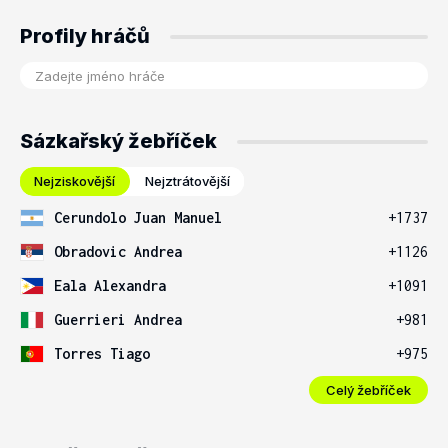
Profily hráčů
Sázkařský žebříček
Nejziskovější
Nejztrátovější
Cerundolo Juan Manuel
+1737
Obradovic Andrea
+1126
Eala Alexandra
+1091
Guerrieri Andrea
+981
Torres Tiago
+975
Celý žebříček