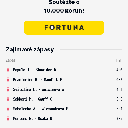
Soutěžte o
10.000 korun!
Zajímavé zápasy
Zápas
H2H
Pegula J.
-
Shnaider D.
4-0
Brantmeier R.
-
Mandlik E.
0-3
Svitolina E.
-
Anisimova A.
4-1
Sakkari M.
-
Gauff C.
5-6
Sabalenka A.
-
Alexandrova E.
5-4
Mertens E.
-
Osaka N.
3-5