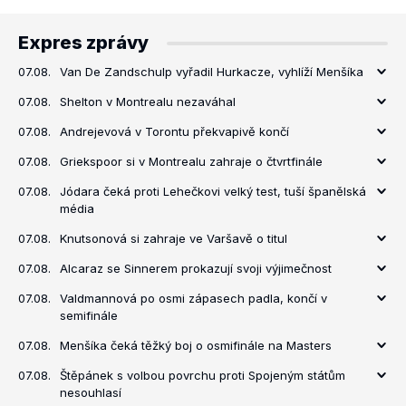
Expres zprávy
07.08.
Van De Zandschulp vyřadil Hurkacze, vyhlíží Menšíka
07.08.
Shelton v Montrealu nezaváhal
07.08.
Andrejevová v Torontu překvapivě končí
07.08.
Griekspoor si v Montrealu zahraje o čtvrtfinále
07.08.
Jódara čeká proti Lehečkovi velký test, tuší španělská
média
07.08.
Knutsonová si zahraje ve Varšavě o titul
07.08.
Alcaraz se Sinnerem prokazují svoji výjimečnost
07.08.
Valdmannová po osmi zápasech padla, končí v
semifinále
07.08.
Menšíka čeká těžký boj o osmifinále na Masters
07.08.
Štěpánek s volbou povrchu proti Spojeným státům
nesouhlasí