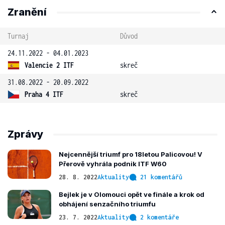
Zranění
Turnaj
Důvod
24.11.2022 - 04.01.2023
Valencie 2 ITF
skreč
31.08.2022 - 20.09.2022
Praha 4 ITF
skreč
Zprávy
Nejcennější triumf pro 18letou Palicovou! V
Přerově vyhrála podnik ITF W60
28. 8. 2022
Aktuality
21 komentářů
Bejlek je v Olomouci opět ve finále a krok od
obhájení senzačního triumfu
23. 7. 2022
Aktuality
2 komentáře