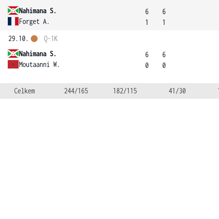
Nahimana S.
6
6
Forget A.
1
1
29.10.
Q-1K
Nahimana S.
6
6
Moutaanni W.
0
0
Celkem
244/165
182/115
41/30