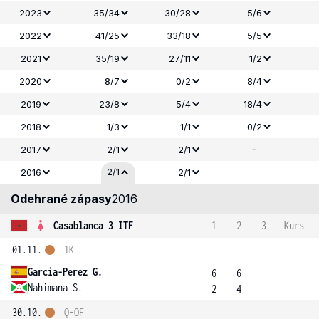
2023
35/34
30/28
5/6
2022
41/25
33/18
5/5
2021
35/19
27/11
1/2
2020
8/7
0/2
8/4
2019
23/8
5/4
18/4
2018
1/3
1/1
0/2
-
2017
2/1
2/1
-
2/1
2016
2/1
Odehrané zápasy
2016
Casablanca 3 ITF
1
2
3
Kurs
01.11.
1K
Garcia-Perez G.
6
6
Nahimana S.
2
4
30.10.
Q-OF