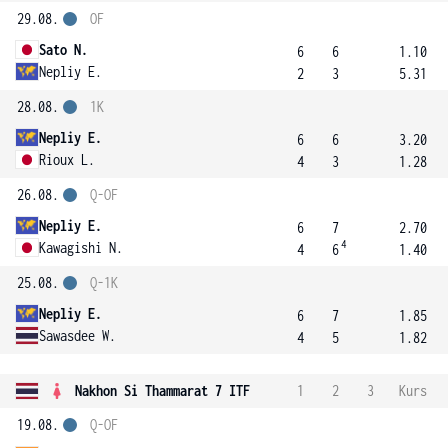
29.08.
OF
Sato N.
6
6
1.10
Nepliy E.
2
3
5.31
28.08.
1K
Nepliy E.
6
6
3.20
Rioux L.
4
3
1.28
26.08.
Q-OF
Nepliy E.
6
7
2.70
4
Kawagishi N.
4
6
1.40
25.08.
Q-1K
Nepliy E.
6
7
1.85
Sawasdee W.
4
5
1.82
Nakhon Si Thammarat 7 ITF
1
2
3
Kurs
19.08.
Q-OF