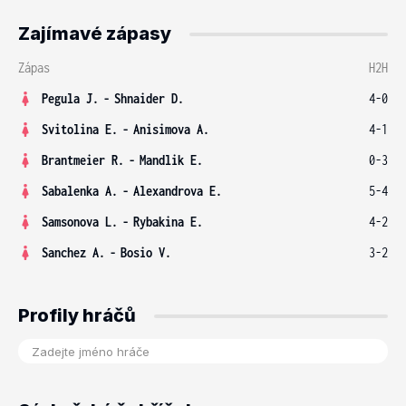
Zajímavé zápasy
Zápas
H2H
Pegula J.
-
Shnaider D.
4-0
Svitolina E.
-
Anisimova A.
4-1
Brantmeier R.
-
Mandlik E.
0-3
Sabalenka A.
-
Alexandrova E.
5-4
Samsonova L.
-
Rybakina E.
4-2
Sanchez A.
-
Bosio V.
3-2
Profily hráčů