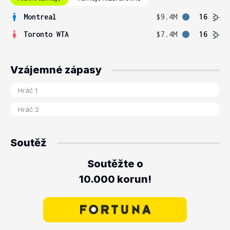
Montreal
$9.4M
16
Toronto WTA
$7.4M
16
Vzájemné zápasy
Soutěž
Soutěžte o
10.000 korun!