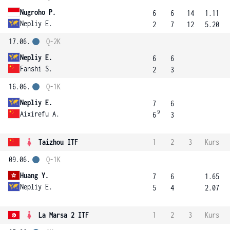
Nugroho P.
6
6
14
1.11
Nepliy E.
2
7
12
5.20
17.06.
Q-2K
Nepliy E.
6
6
Fanshi S.
2
3
16.06.
Q-1K
Nepliy E.
7
6
9
Aixirefu A.
6
3
Taizhou ITF
1
2
3
Kurs
09.06.
Q-1K
Huang Y.
7
6
1.65
Nepliy E.
5
4
2.07
La Marsa 2 ITF
1
2
3
Kurs