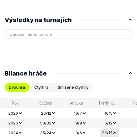
Výsledky na turnajích
Bilance hráče
Dvouhra
Čtyřhra
Smíšené čtyřhry
Rok
Celkem
Antuka
Tvrdý p.
H
2026
26/12
16/7
10/5
2025
50/32
19/9
6/12
24/14
2024
35/24
3/6