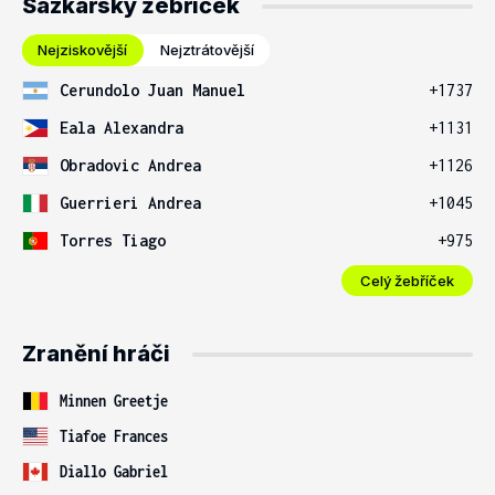
Sázkařský žebříček
Nejziskovější
Nejztrátovější
Cerundolo Juan Manuel
+1737
Eala Alexandra
+1131
Obradovic Andrea
+1126
Guerrieri Andrea
+1045
Torres Tiago
+975
Celý žebříček
Zranění hráči
Minnen Greetje
Tiafoe Frances
Diallo Gabriel