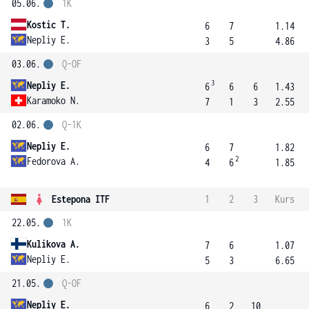
05.06.
1K
Kostic T.
6
7
1.14
Nepliy E.
3
5
4.86
03.06.
Q-OF
3
Nepliy E.
6
6
6
1.43
Karamoko N.
7
1
3
2.55
02.06.
Q-1K
Nepliy E.
6
7
1.82
2
Fedorova A.
4
6
1.85
Estepona ITF
1
2
3
Kurs
22.05.
1K
Kulikova A.
7
6
1.07
Nepliy E.
5
3
6.65
21.05.
Q-OF
Nepliy E.
6
2
10