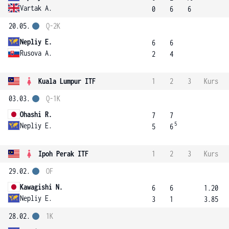
Vartak A.
0
6
6
20.05.
Q-2K
Nepliy E.
6
6
Rusova A.
2
4
Kuala Lumpur ITF
1
2
3
Kurs
03.03.
Q-1K
Ohashi R.
7
7
5
Nepliy E.
5
6
Ipoh Perak ITF
1
2
3
Kurs
29.02.
OF
Kawagishi N.
6
6
1.20
Nepliy E.
3
1
3.85
28.02.
1K