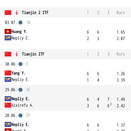
Tianjin 2 ITF
1
2
3
Kurs
03.07.
1K
Huang Y.
6
6
1.65
Nepliy E.
2
3
2.07
Tianjin ITF
1
2
3
Kurs
30.06.
F
Yang Y.
6
6
1.26
Nepliy E.
1
4
3.39
29.06.
SF
Nepliy E.
6
4
7
1.49
2
Aixirefu A.
3
6
6
2.42
28.06.
ČF
Nepliy E.
6
6
1.37
Huang Y.