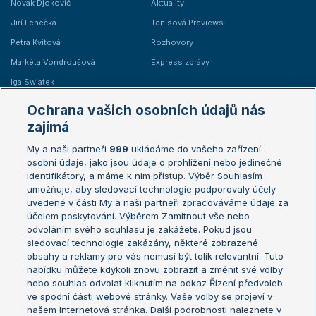
Novak Djokovič
Aktuality
Jiří Lehečka
Tenisová Previews
Petra Kvitová
Rozhovory
Markéta Vondroušová
Express zprávy
Iga Swiatek
Marie Bouzková
Ochrana vašich osobních údajů nás
Žebříčky
Kalendář turnajů
zajímá
My a naši partneři
999
ukládáme do vašeho zařízení
Žebříček ATP (muži)
Australian Open
osobní údaje, jako jsou údaje o prohlížení nebo jedinečné
Žebříček WTA (ženy)
French Open
identifikátory, a máme k nim přístup. Výběr Souhlasím
umožňuje, aby sledovací technologie podporovaly účely
Sázkařský žebříček
Wimbledon
uvedené v části My a naši partneři zpracováváme údaje za
US Open
účelem poskytování. Výběrem Zamítnout vše nebo
odvoláním svého souhlasu je zakážete. Pokud jsou
Turnaj mistrů
sledovací technologie zakázány, některé zobrazené
Turnaj mistryň
obsahy a reklamy pro vás nemusí být tolik relevantní. Tuto
Aktualní trendy
nabídku můžete kdykoli znovu zobrazit a změnit své volby
nebo souhlas odvolat kliknutím na odkaz Řízení předvoleb
ve spodní části webové stránky. Vaše volby se projeví v
Fotbalové přestupy
našem Internetová stránka. Další podrobnosti naleznete v