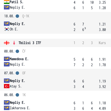
Patil S.
4
6
10
3.25
Nepliy E.
6
1
5
1.28
18.08.
Q-1K
Nepliy E.
6
7
1.21
9
Oh E.
2
6
3.80
Tbilisi 3 ITF
1
2
3
Kurs
08.08.
ČF
Mamedova E.
5
6
6
1.91
Nepliy E.
7
2
2
1.78
07.08.
OF
Nepliy E.
6
6
1.19
Atay S.
3
4
3.92
06.08.
1K
Nepliy E.
6
1
6
1.18
Zakharova E.
3
6
4
4.09