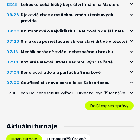
12:45
Lehečku čeká těžký boj o čtvrtfinále na Masters
09:26
Djokovič chce drastickou změnu tenisových
pravidel
09:00
Knutsonová o největší titul, Palicová o další finále
07:20
Siniaková po nešťastné skreči slaví drtivé vítězství
07:16
Menšík parádně zvládl nebezpečnou hrozbu
07:10
Rozjetá Ealaová urvala sedmou výhru v řadě
07:04
Bencicová udolala parťačku Siniakové
07:00
Gauffová si znovu poradila se Sakkariovou
07.08.
Van De Zandschulp vyřadil Hurkacze, vyhlíží Menšíka
Další expres zprávy
Aktuální turnaje
Hlavní turnaje
Turnaje nižší úrovně