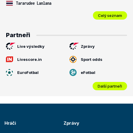
Tararudee Lanlana
Celý seznam
Partneři
Live výsledky
Zprávy
Livescore.in
Sport odds
EuroFotbal
eFotbal
Další partneři
Hráči
Zprávy