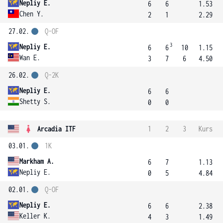
Nepliy E.
6
6
1.53
Chen Y.
2
1
2.29
27.02.
Q-OF
3
Nepliy E.
6
6
10
1.15
Wan E.
3
7
6
4.50
26.02.
Q-2K
Nepliy E.
6
6
Shetty S.
0
0
Arcadia ITF
1
2
3
Kurs
03.01.
1K
Markham A.
6
7
1.13
Nepliy E.
0
5
4.84
02.01.
Q-OF
Nepliy E.
6
6
2.38
Keller K.
4
3
1.49