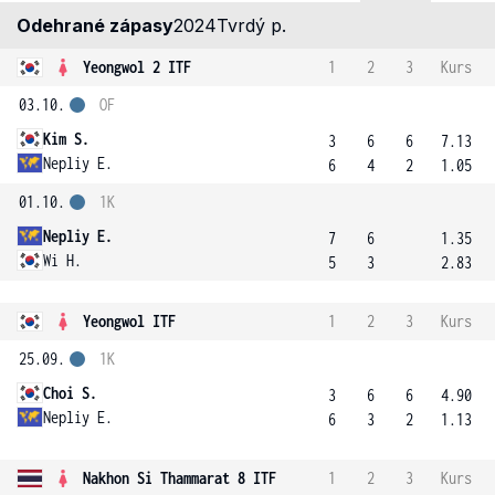
Odehrané zápasy
2024
Tvrdý p.
Yeongwol 2 ITF
1
2
3
Kurs
03.10.
OF
Kim S.
3
6
6
7.13
Nepliy E.
6
4
2
1.05
01.10.
1K
Nepliy E.
7
6
1.35
Wi H.
5
3
2.83
Yeongwol ITF
1
2
3
Kurs
25.09.
1K
Choi S.
3
6
6
4.90
Nepliy E.
6
3
2
1.13
Nakhon Si Thammarat 8 ITF
1
2
3
Kurs