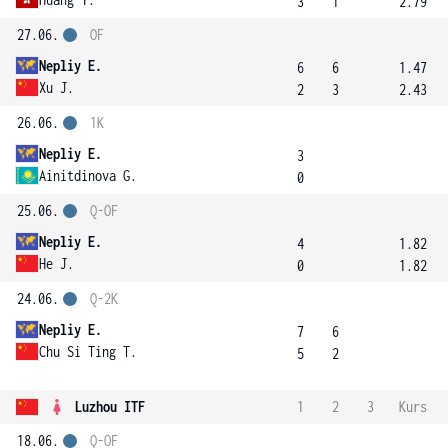
3
1
2.79
27.06.
OF
Nepliy E.
6
6
1.47
Xu J.
2
3
2.43
26.06.
1K
Nepliy E.
3
Ainitdinova G.
0
25.06.
Q-OF
Nepliy E.
4
1.82
He J.
0
1.82
24.06.
Q-2K
Nepliy E.
7
6
Chu Si Ting T.
5
2
Luzhou ITF
1
2
3
Kurs
18.06.
Q-OF