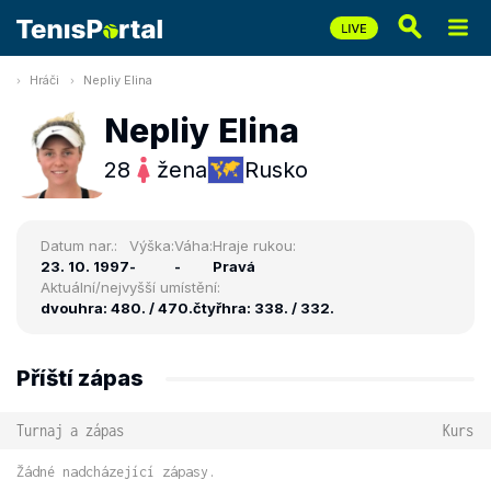
Hráči
Nepliy Elina
Nepliy Elina
28
žena
Rusko
Datum nar.:
Výška:
Váha:
Hraje rukou:
23. 10. 1997
-
-
Pravá
Aktuální/nejvyšší umístění:
dvouhra: 480. / 470.
čtyřhra: 338. / 332.
Příští zápas
Turnaj a zápas
Kurs
Žádné nadcházející zápasy.