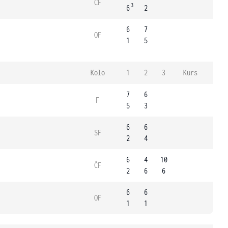
ČF
3
6
2
6
7
OF
1
5
Kolo
1
2
3
Kurs
7
6
F
5
3
6
6
SF
2
4
6
4
10
ČF
2
6
6
6
6
OF
1
1