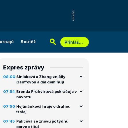
urnajů
Soutěž
Přihlášení
Expres zprávy
08:00
Siniaková a Zhang zničily
Gauffovou a dál dominují
07:54
Brenda Fruhvirtová pokračuje v
návratu
07:50
Hejtmánková hraje o druhou
trofej
07:45
Palicová se znovu po týdnu
porve o titul