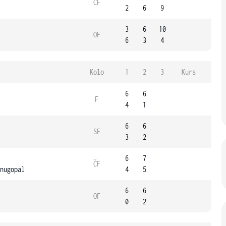
ČF
2
6
9
3
6
10
OF
6
3
4
Kolo
1
2
3
Kurs
6
6
F
4
1
6
6
SF
3
2
6
7
ČF
nugopal
4
5
6
6
OF
0
2