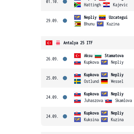
01.10.
Hattingh
/
Kajevic
Nepliy
/
Uzcategui
29.09.
Bhunu
/
Kuzina
Antalya 25 ITF
Aksu
/
Stamatova
26.09.
Kupkova
/
Nepliy
Kupkova
/
Nepliy
25.09.
Ostlund
/
Wessel
Kupkova
/
Nepliy
24.09.
Juhaszova
/
Skamlova
Kupkova
/
Nepliy
24.09.
Kuksina
/
Kuzina