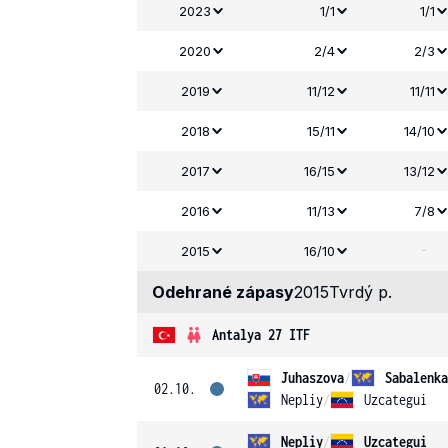
2023
1/1
1/1
2020
2/4
2/3
2019
11/12
11/11
2018
15/11
14/10
2017
16/15
13/12
2016
11/13
7/8
-
2015
16/10
Odehrané zápasy
2015
Tvrdý p.
Antalya 27 ITF
Juhaszova
/
Sabalenka
02.10.
Nepliy
/
Uzcategui
Nepliy
/
Uzcategui