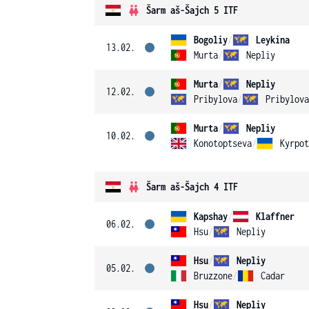
Šarm aš-Šajch 5 ITF
Bogoliy
/
Leykina
13.02.
Murta
/
Nepliy
Murta
/
Nepliy
12.02.
Pribylova
/
Pribylova
Murta
/
Nepliy
10.02.
Konotoptseva
/
Kyrpot
Šarm aš-Šajch 4 ITF
Kapshay
/
Klaffner
06.02.
Hsu
/
Nepliy
Hsu
/
Nepliy
05.02.
Bruzzone
/
Cadar
Hsu
/
Nepliy