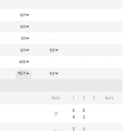
-
-
-
-
-
-
-
0/1
-
-
-
0/1
-
-
-
1/1
-
-
2/1
1/2
-
-
-
4/5
-
-
15/7
1/3
Kolo
1
2
3
Kurs
6
6
SF
4
3
7
1