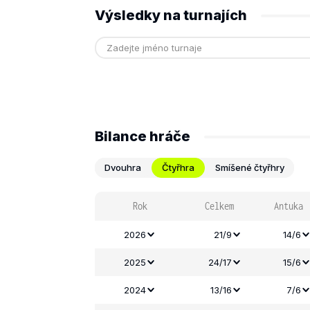
Výsledky na turnajích
Bilance hráče
Dvouhra
Čtyřhra
Smíšené čtyřhry
Rok
Celkem
Antuka
2026
21/9
14/6
2025
24/17
15/6
2024
13/16
7/6