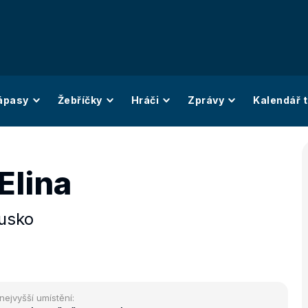
ápasy
Žebříčky
Hráči
Zprávy
Kalendář t
Elina
usko
nejvyšší umístění: