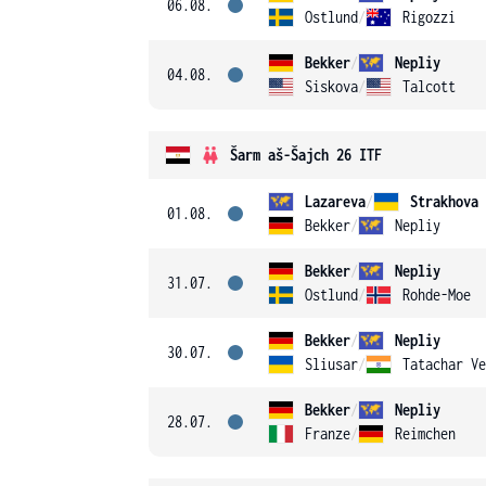
06.08.
Ostlund
/
Rigozzi
Bekker
/
Nepliy
04.08.
Siskova
/
Talcott
Šarm aš-Šajch 26 ITF
Lazareva
/
Strakhova
01.08.
Bekker
/
Nepliy
Bekker
/
Nepliy
31.07.
Ostlund
/
Rohde-Moe
Bekker
/
Nepliy
30.07.
Sliusar
/
Tatachar Ve
Bekker
/
Nepliy
28.07.
Franze
/
Reimchen