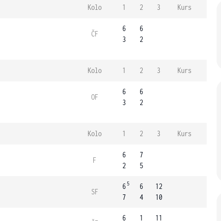
Kolo
1
2
3
Kurs
6
6
ČF
3
2
Kolo
1
2
3
Kurs
6
6
OF
3
2
Kolo
1
2
3
Kurs
6
7
F
2
5
5
6
6
12
SF
7
4
10
6
1
11