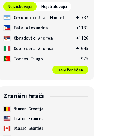
Nejziskovější
Nejztrátovější
Cerundolo Juan Manuel
+1737
Eala Alexandra
+1131
Obradovic Andrea
+1126
Guerrieri Andrea
+1045
Torres Tiago
+975
Celý žebříček
Zranění hráči
Minnen Greetje
Tiafoe Frances
Diallo Gabriel