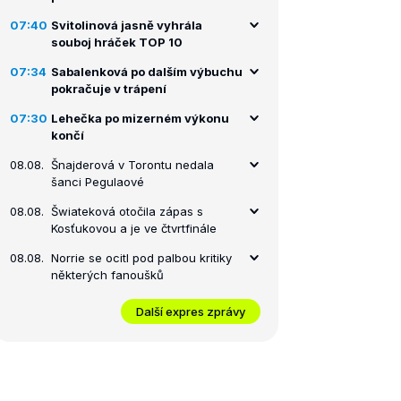
07:40
Svitolinová jasně vyhrála
souboj hráček TOP 10
07:34
Sabalenková po dalším výbuchu
pokračuje v trápení
07:30
Lehečka po mizerném výkonu
končí
08.08.
Šnajderová v Torontu nedala
šanci Pegulaové
08.08.
Šwiateková otočila zápas s
Kosťukovou a je ve čtvrtfinále
08.08.
Norrie se ocitl pod palbou kritiky
některých fanoušků
Další expres zprávy