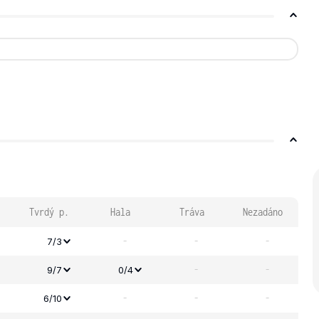
Tvrdý p.
Hala
Tráva
Nezadáno
-
-
-
7/3
-
-
9/7
0/4
-
-
-
6/10