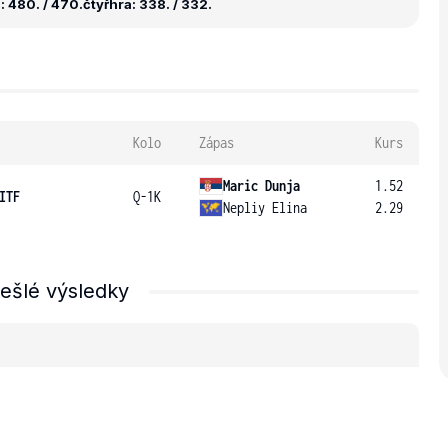
 480. / 470.
čtyřhra: 338. / 332.
Kolo
Zápas
Kurs
Maric Dunja
1.52
ITF
Q-1K
Nepliy Elina
2.29
ešlé výsledky