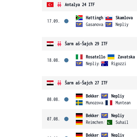
Antalya 24 ITF
Hattingh
/
Skamlova
17.09.
Gasanova
/
Nepliy
Šarm aš-Šajch 29 ITF
Rosatello
/
Zavatska
18.08.
Nepliy
/
Rigozzi
Šarm aš-Šajch 27 ITF
Bekker
/
Nepliy
08.08.
Munozova
/
Muntean
Bekker
/
Nepliy
07.08.
Reimchen
/
Suhail
Bekker
/
Nepliy