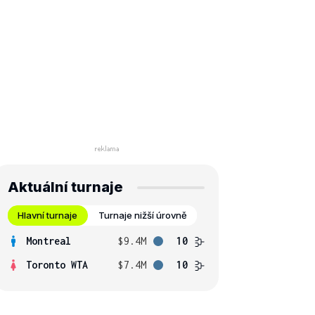
Aktuální turnaje
Hlavní turnaje
Turnaje nižší úrovně
Montreal
$9.4M
10
Toronto WTA
$7.4M
10