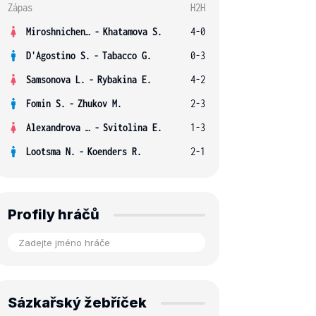
Zápas
H2H
Miroshnichenko V.
-
Khatamova S.
4-0
D'Agostino S.
-
Tabacco G.
0-3
Samsonova L.
-
Rybakina E.
4-2
Fomin S.
-
Zhukov M.
2-3
Alexandrova E.
-
Svitolina E.
1-3
Lootsma N.
-
Koenders R.
2-1
Profily hráčů
Sázkařský žebříček