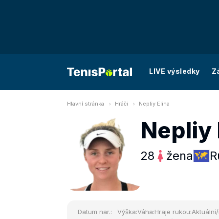
LIVE výsledky
Z
Hlavní stránka
Hráči
Nepliy Elina
Nepliy 
28
žena
R
Datum nar.:
Výška:
Váha:
Hraje rukou:
Aktuální/