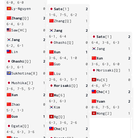
6-0, 6-0
Ly-Nguyen
0
Sato
[1]
2
1-6, 7-5, 6-2
Zhang
[Q]
2
Zhang
[Q]
1
6-4, 6-3
Saw
[WC]
0
Jang
2
6-1, 6-4
Sato
[1]
2
Jang
2
Ohashi
[Q]
0
6-4, 3-6, 6-3
6-2, 6-1
Jang
1
Lin
0
Xun
1
3-6, 6-4, 1-0
Xun
2
Ohashi
[Q]
2
Guo
0
3-6, 6-3, 6-0
6-3, 6-1
Morisaki
[Q]
1
Sukhotina
[8]
0
Liu
1
2-6, 6-3, 5-7
Wu
[6]
0
Mushika
[3]
1
3
Morisaki
[Q]
2
4-6, 6
-7
3-6, 7-5, 5-7
Cho
[4]
2
Xun
2
Wu
[6]
2
6
6-3, 6-3
Yuan
2
Zhao
0
Kim
0
0-6, 7-5, 6-3
5-7, 1-3
Wong
[2]
1
Guo
1
Ng
[Q]
1
5
6-3, 3-6, 2-6
Ogata
[Q]
1
Cho
[4]
2
4-6, 6-3, 3-6
Liu
2