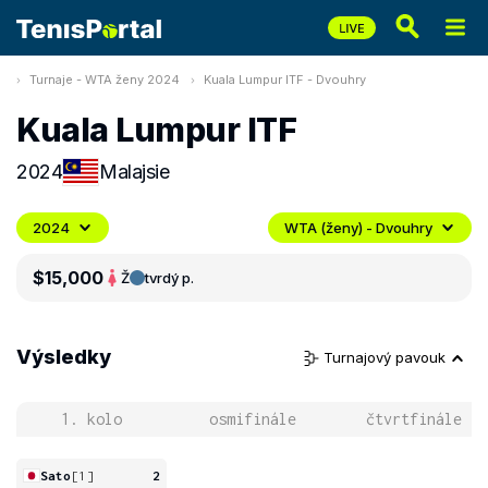
Turnaje - WTA ženy 2024
Kuala Lumpur ITF - Dvouhry
Kuala Lumpur ITF
2024
Malajsie
2024
WTA (ženy) - Dvouhry
$15,000
Ž
tvrdý p.
Výsledky
Turnajový pavouk
1. kolo
osmifinále
čtvrtfinále
Sato
[1]
2