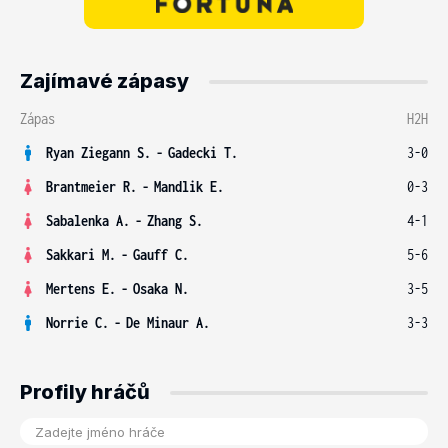
Zajímavé zápasy
Zápas
H2H
Ryan Ziegann S.
-
Gadecki T.
3-0
Brantmeier R.
-
Mandlik E.
0-3
Sabalenka A.
-
Zhang S.
4-1
Sakkari M.
-
Gauff C.
5-6
Mertens E.
-
Osaka N.
3-5
Norrie C.
-
De Minaur A.
3-3
Profily hráčů