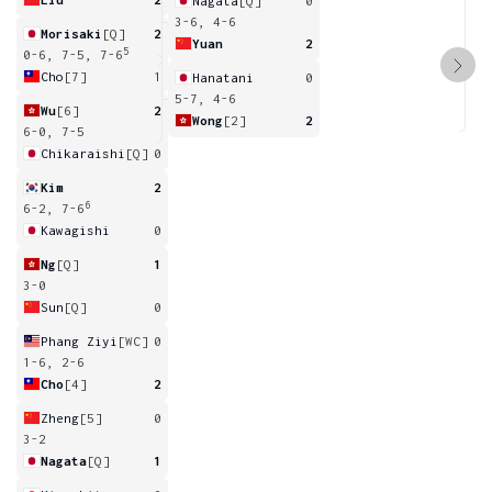
Nagata
[Q]
0
3-6, 4-6
Morisaki
[Q]
2
Yuan
2
5
0-6, 7-5, 7-6
Cho
[7]
1
Hanatani
0
5-7, 4-6
Wu
[6]
2
Wong
[2]
2
6-0, 7-5
Chikaraishi
[Q]
0
Kim
2
6
6-2, 7-6
Kawagishi
0
Ng
[Q]
1
3-0
Sun
[Q]
0
Phang Ziyi
[WC]
0
1-6, 2-6
Cho
[4]
2
Zheng
[5]
0
3-2
Nagata
[Q]
1