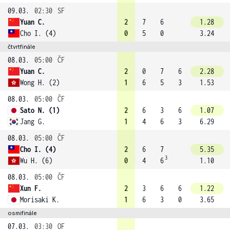
09.03.
02:30
SF
Yuan C.
2
7
6
1.28
Cho I. (4)
0
5
0
3.24
čtvrtfinále
08.03.
05:00
ČF
Yuan C.
2
0
7
6
2.28
Wong H. (2)
1
6
5
3
1.53
08.03.
05:00
ČF
Sato N. (1)
2
6
3
6
1.07
Jang G.
1
4
6
3
6.29
08.03.
05:00
ČF
Cho I. (4)
2
6
7
5.35
3
Wu H. (6)
0
4
6
1.10
08.03.
05:00
ČF
Xun F.
2
3
6
6
1.22
Morisaki K.
1
6
3
0
3.65
osmifinále
07.03.
03:30
OF