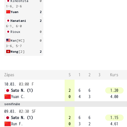
Kinoshita
0
1-6, 2-6
Yuan
2
Hanatani
2
6-1, 6-0
Rioux
0
Wan
[WC]
0
3-6, 5-7
Wong
[2]
2
Zápas
S
1
2
3
Kurs
10.03.
03:00
F
Sato N. (1)
2
6
6
1.20
Yuan C.
0
4
3
4.00
semifinále
09.03.
02:30
SF
Sato N. (1)
2
6
6
1.15
Xun F.
0
3
2
4.61