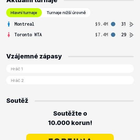
Aktuální turnaje
Hlavní turnaje
Turnaje nižší úrovně
Montreal
$9.4M
31
Toronto WTA
$7.4M
29
Vzájemné zápasy
Soutěž
Soutěžte o
10.000 korun!