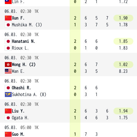
Lin F.
0
2
1
1.72
06.03.
02:30
1K
Xun F.
2
6
5
7
1.90
Mushika M. (3)
1
3
7
5
1.78
06.03.
02:30
1K
Hanatani N.
2
6
6
1.85
Rioux L.
0
1
0
1.83
06.03.
02:30
1K
Wong H. (2)
2
6
7
1.02
Wan E.
0
3
5
8.23
06.03.
02:30
1K
Ohashi R.
2
6
6
Sukhotina A. (8)
0
3
1
06.03.
02:30
1K
Liu Y.
2
6
3
6
1.94
Ogata H.
1
4
6
3
1.75
05.03.
05:00
1K
Guo M.
1
7
3