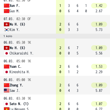
07.03.
02:30
OF
Xun F.
1
3
6
1
1.42
Guo M.
0
6
4
0
2.67
07.03.
02:30
OF
Wu H. (6)
2
6
6
1.09
Kim Y.
0
3
3
5.73
1. kolo
06.03.
05:30
1K
Wu H. (6)
2
6
7
1.09
Chikaraishi Y.
0
0
5
5.56
06.03.
05:00
1K
Yuan C.
2
6
6
1.53
Kinoshita H.
0
1
2
2.29
06.03.
05:00
1K
Zhang Y.
2
6
6
1.09
Saw J.
0
4
3
5.87
06.03.
03:30
1K
Sato N. (1)
2
6
6
1.07
Ly-Nguyen S.
0
0
0
6.77