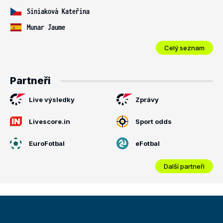
Siniaková Kateřina
Munar Jaume
Celý seznam
Partneři
Live výsledky
Zprávy
Livescore.in
Sport odds
EuroFotbal
eFotbal
Další partneři