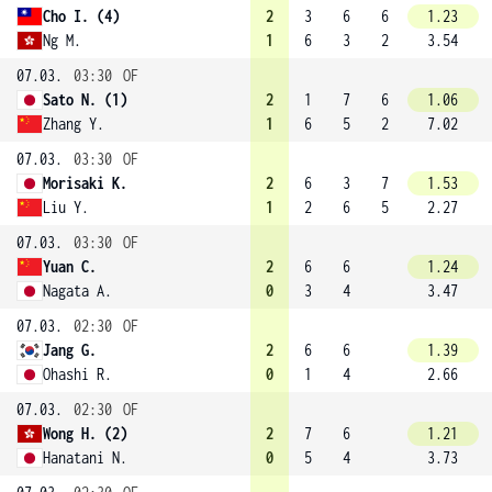
Cho I. (4)
2
3
6
6
1.23
Ng M.
1
6
3
2
3.54
07.03.
03:30
OF
Sato N. (1)
2
1
7
6
1.06
Zhang Y.
1
6
5
2
7.02
07.03.
03:30
OF
Morisaki K.
2
6
3
7
1.53
Liu Y.
1
2
6
5
2.27
07.03.
03:30
OF
Yuan C.
2
6
6
1.24
Nagata A.
0
3
4
3.47
07.03.
02:30
OF
Jang G.
2
6
6
1.39
Ohashi R.
0
1
4
2.66
07.03.
02:30
OF
Wong H. (2)
2
7
6
1.21
Hanatani N.
0
5
4
3.73