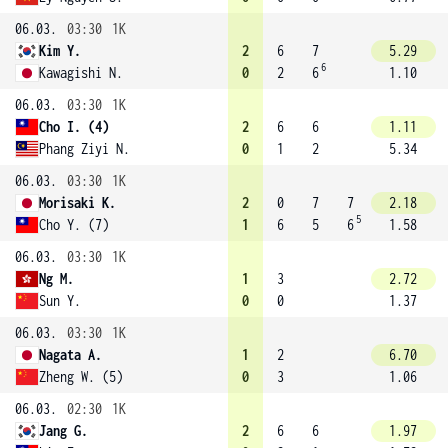
06.03.
03:30
1K
Kim Y.
2
6
7
5.29
6
Kawagishi N.
0
2
6
1.10
06.03.
03:30
1K
Cho I. (4)
2
6
6
1.11
Phang Ziyi N.
0
1
2
5.34
06.03.
03:30
1K
Morisaki K.
2
0
7
7
2.18
5
Cho Y. (7)
1
6
5
6
1.58
06.03.
03:30
1K
Ng M.
1
3
2.72
Sun Y.
0
0
1.37
06.03.
03:30
1K
Nagata A.
1
2
6.70
Zheng W. (5)
0
3
1.06
06.03.
02:30
1K
Jang G.
2
6
6
1.97