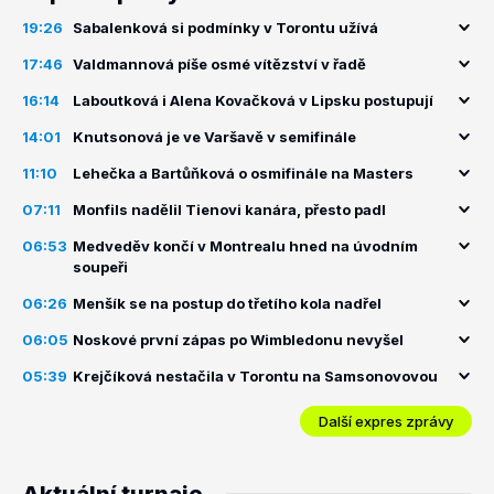
19:26
Sabalenková si podmínky v Torontu užívá
17:46
Valdmannová píše osmé vítězství v řadě
16:14
Laboutková i Alena Kovačková v Lipsku postupují
14:01
Knutsonová je ve Varšavě v semifinále
11:10
Lehečka a Bartůňková o osmifinále na Masters
07:11
Monfils nadělil Tienovi kanára, přesto padl
06:53
Medveděv končí v Montrealu hned na úvodním
soupeři
06:26
Menšík se na postup do třetího kola nadřel
06:05
Noskové první zápas po Wimbledonu nevyšel
05:39
Krejčíková nestačila v Torontu na Samsonovovou
Další expres zprávy