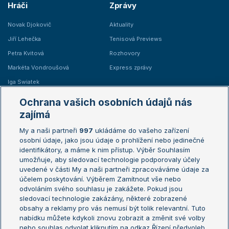
Hráči
Zprávy
Novak Djokovič
Aktuality
Jiří Lehečka
Tenisová Previews
Petra Kvitová
Rozhovory
Markéta Vondroušová
Express zprávy
Iga Swiatek
Marie Bouzková
Ochrana vašich osobních údajů nás
Žebříčky
Kalendář turnajů
zajímá
My a naši partneři
997
ukládáme do vašeho zařízení
Žebříček ATP (muži)
Australian Open
osobní údaje, jako jsou údaje o prohlížení nebo jedinečné
Žebříček WTA (ženy)
French Open
identifikátory, a máme k nim přístup. Výběr Souhlasím
umožňuje, aby sledovací technologie podporovaly účely
Sázkařský žebříček
Wimbledon
uvedené v části My a naši partneři zpracováváme údaje za
US Open
účelem poskytování. Výběrem Zamítnout vše nebo
odvoláním svého souhlasu je zakážete. Pokud jsou
Turnaj mistrů
sledovací technologie zakázány, některé zobrazené
Turnaj mistryň
obsahy a reklamy pro vás nemusí být tolik relevantní. Tuto
Aktualní trendy
nabídku můžete kdykoli znovu zobrazit a změnit své volby
nebo souhlas odvolat kliknutím na odkaz Řízení předvoleb