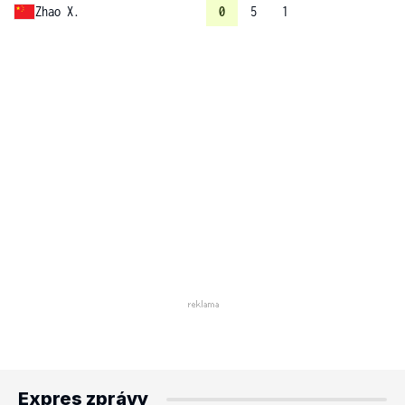
Zhao X.
0
5
1
Expres zprávy