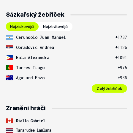
Sázkařský žebříček
Nejziskovější
Nejztrátovější
Cerundolo Juan Manuel
+1737
Obradovic Andrea
+1126
Eala Alexandra
+1091
Torres Tiago
+975
Aguiard Enzo
+936
Celý žebříček
Zranění hráči
Diallo Gabriel
Tararudee Lanlana