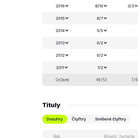
2016
8/10
3/3
-
2015
9/7
-
2014
5/5
-
2013
0/2
-
2012
0/2
-
2011
1/2
Celkem
49/53
7/6
Tituly
Dvouhry
Čtyřhry
Smíšené čtyřhry
Rok
Hlavní turnaje