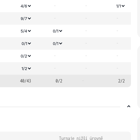
-
-
4/6
1/1
-
-
-
9/7
-
-
5/4
0/1
-
-
0/1
0/1
-
-
-
0/2
-
-
-
1/2
40/43
0/2
-
2/2
Turnaje nižší úrovně