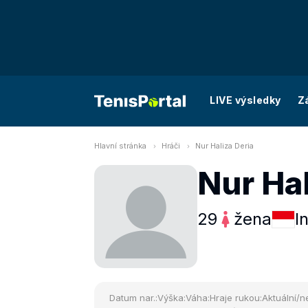
LIVE výsledky
Z
Hlavní stránka
Hráči
Nur Haliza Deria
Nur Hal
29
žena
I
Datum nar.:
Výška:
Váha:
Hraje rukou:
Aktuální/ne