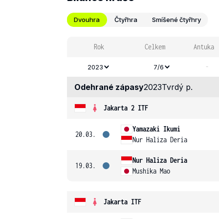
Dvouhra
Čtyřhra
Smíšené čtyřhry
Rok
Celkem
Antuka
-
2023
7/6
Odehrané zápasy
2023
Tvrdý p.
Jakarta 2 ITF
Yamazaki Ikumi
20.03.
Nur Haliza Deria
Nur Haliza Deria
19.03.
Mushika Mao
Jakarta ITF