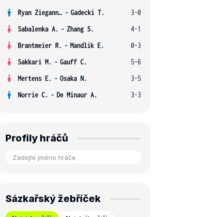
Ryan Ziegann S.
-
Gadecki T.
3-0
Sabalenka A.
-
Zhang S.
4-1
Brantmeier R.
-
Mandlik E.
0-3
Sakkari M.
-
Gauff C.
5-6
Mertens E.
-
Osaka N.
3-5
Norrie C.
-
De Minaur A.
3-3
Profily hráčů
Sázkařský žebříček