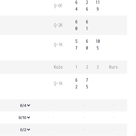
6
2
11
Q-OF
4
6
9
6
6
Q-2K
0
1
5
6
10
Q-1K
7
0
5
Kolo
1
2
3
Kurs
6
7
Q-1K
2
5
-
-
-
6/4
-
-
-
9/10
-
-
-
0/2