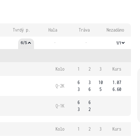
Tvrdý p.
Hala
Tráva
Nezadáno
-
-
6/5
1/1
Kolo
1
2
3
Kurs
6
3
10
1.07
Q-2K
3
6
5
6.60
6
6
Q-1K
3
2
Kolo
1
2
3
Kurs