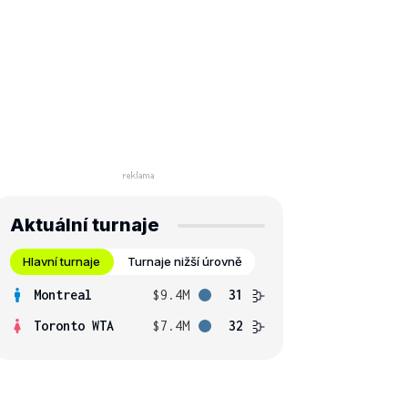
Aktuální turnaje
Hlavní turnaje
Turnaje nižší úrovně
Montreal
$9.4M
31
Toronto WTA
$7.4M
32