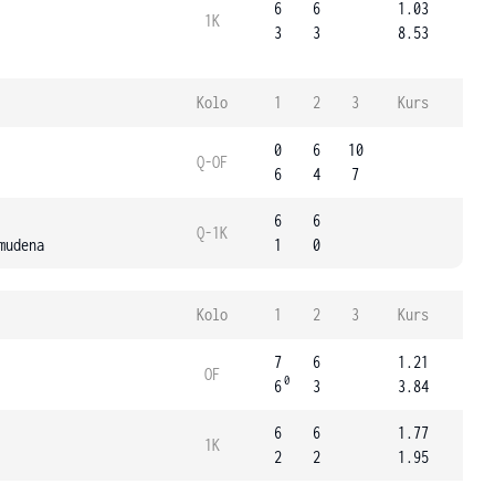
6
6
1.03
1K
3
3
8.53
Kolo
1
2
3
Kurs
0
6
10
Q-OF
6
4
7
6
6
Q-1K
mudena
1
0
Kolo
1
2
3
Kurs
7
6
1.21
OF
0
6
3
3.84
6
6
1.77
1K
2
2
1.95