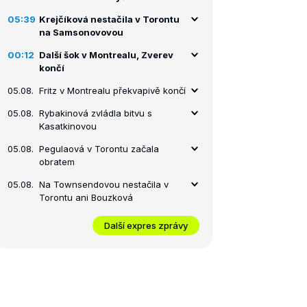
05:39
Krejčíková nestačila v Torontu
na Samsonovovou
00:12
Další šok v Montrealu, Zverev
končí
05.08.
Fritz v Montrealu překvapivě končí
05.08.
Rybakinová zvládla bitvu s
Kasatkinovou
05.08.
Pegulaová v Torontu začala
obratem
05.08.
Na Townsendovou nestačila v
Torontu ani Bouzková
Další expres zprávy