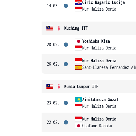
Ciric Bagaric Lucija
14.03.
Nur Haliza Deria
Kuching ITF
Yoshioka Kisa
28.02.
Nur Haliza Deria
Nur Haliza Deria
26.02.
Sanz-Llaneza Fernandez Al
Kuala Lumpur ITF
Ainitdinova Gozal
23.02.
Nur Haliza Deria
Nur Haliza Deria
22.02.
Osafune Kanako