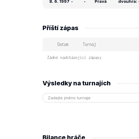
8. 6. 1997
-
-
Pravá
dvouhra: -
Příští zápas
Datum
Turnaj
Žádné nadcházející zápasy.
Výsledky na turnajích
Bilance hráče