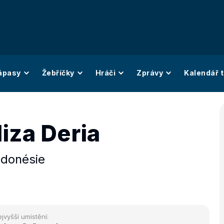
ápasy
Žebříčky
Hráči
Zprávy
Kalendář t
iza Deria
ndonésie
jvyšší umístění: