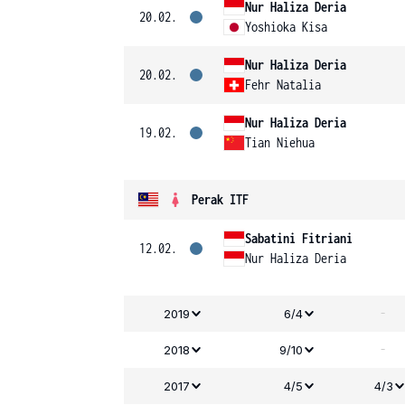
Nur Haliza Deria
20.02.
Yoshioka Kisa
Nur Haliza Deria
20.02.
Fehr Natalia
Nur Haliza Deria
19.02.
Tian Niehua
Perak ITF
Sabatini Fitriani
12.02.
Nur Haliza Deria
-
2019
6/4
-
2018
9/10
2017
4/5
4/3