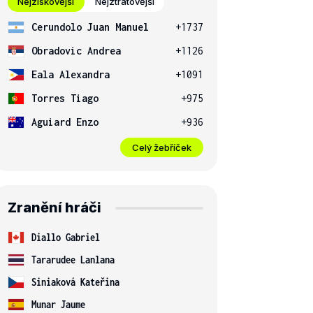
Nejziskovější
Nejztrátovější
Cerundolo Juan Manuel
+1737
Obradovic Andrea
+1126
Eala Alexandra
+1091
Torres Tiago
+975
Aguiard Enzo
+936
Celý žebříček
Zranění hráči
Diallo Gabriel
Tararudee Lanlana
Siniaková Kateřina
Munar Jaume