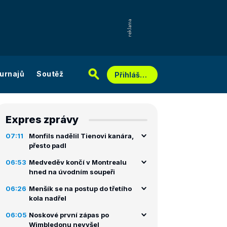
urnajů
Soutěž
Přihlášení
Expres zprávy
07:11
Monfils nadělil Tienovi kanára,
přesto padl
06:53
Medveděv končí v Montrealu
hned na úvodním soupeři
06:26
Menšík se na postup do třetího
kola nadřel
06:05
Noskové první zápas po
Wimbledonu nevyšel