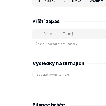
8. 6. 1997
-
-
Pravá
dvouhra: -
Příští zápas
Datum
Turnaj
Žádné nadcházející zápasy.
Výsledky na turnajích
Bilance hráče