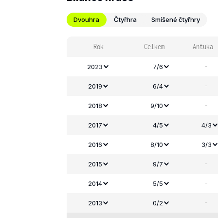
Dvouhra
Čtyřhra
Smíšené čtyřhry
Rok
Celkem
Antuka
-
2023
7/6
-
2019
6/4
-
2018
9/10
2017
4/5
4/3
2016
8/10
3/3
-
2015
9/7
-
2014
5/5
-
2013
0/2