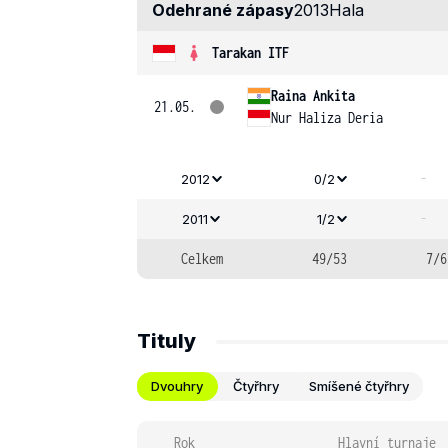
Odehrané zápasy
2013
Hala
Tarakan ITF
Raina Ankita
21.05.
Nur Haliza Deria
-
2012
0/2
-
2011
1/2
Celkem
49/53
7/6
Tituly
Dvouhry
Čtyřhry
Smíšené čtyřhry
Rok
Hlavní turnaje