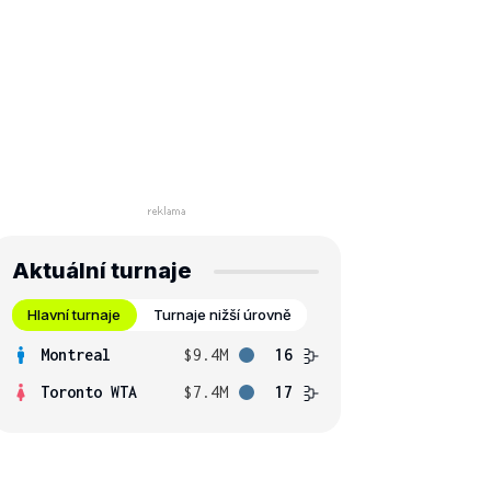
Aktuální turnaje
Hlavní turnaje
Turnaje nižší úrovně
Montreal
$9.4M
16
Toronto WTA
$7.4M
17