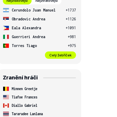
Nejziskovější
Nejztrátovější
Cerundolo Juan Manuel
+1737
Obradovic Andrea
+1126
Eala Alexandra
+1091
Guerrieri Andrea
+981
Torres Tiago
+975
Celý žebříček
Zranění hráči
Minnen Greetje
Tiafoe Frances
Diallo Gabriel
Tararudee Lanlana