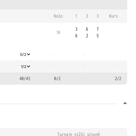
Kolo
1
2
3
Kurs
3
6
7
1K
6
2
5
-
-
-
0/2
-
-
-
1/2
40/43
0/2
-
2/2
Turnaje nižší úrovně