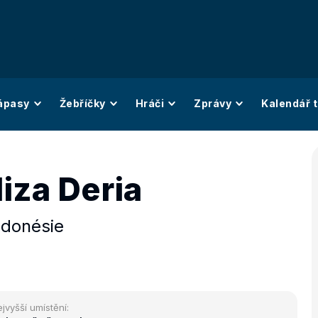
ápasy
Žebříčky
Hráči
Zprávy
Kalendář t
iza Deria
ndonésie
jvyšší umístění: