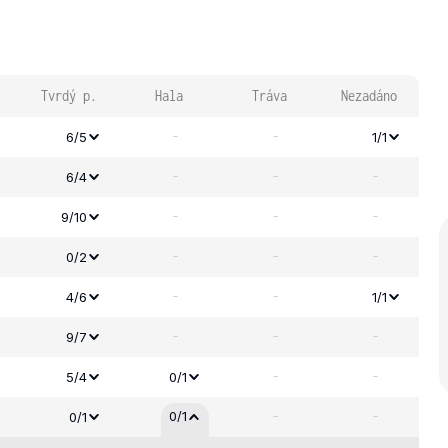
Tvrdý p.
Hala
Tráva
Nezadáno
-
-
6/5
1/1
-
-
-
6/4
-
-
-
9/10
-
-
-
0/2
-
-
4/6
1/1
-
-
-
9/7
-
-
5/4
0/1
-
-
0/1
0/1