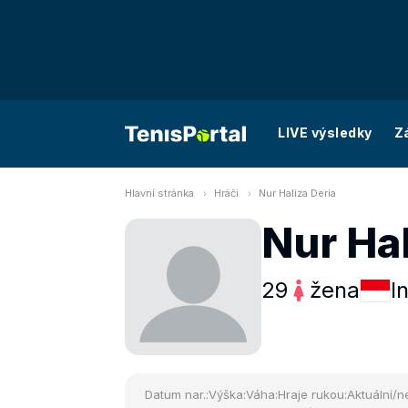
LIVE výsledky
Z
Hlavní stránka
Hráči
Nur Haliza Deria
Nur Hal
29
žena
I
Datum nar.:
Výška:
Váha:
Hraje rukou:
Aktuální/ne