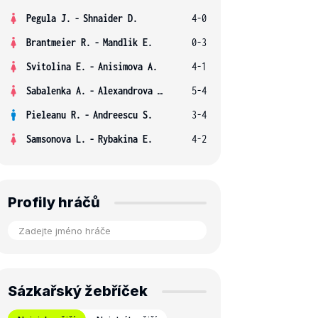
Pegula J.
-
Shnaider D.
4-0
Brantmeier R.
-
Mandlik E.
0-3
Svitolina E.
-
Anisimova A.
4-1
Sabalenka A.
-
Alexandrova E.
5-4
Pieleanu R.
-
Andreescu S.
3-4
Samsonova L.
-
Rybakina E.
4-2
Profily hráčů
Sázkařský žebříček