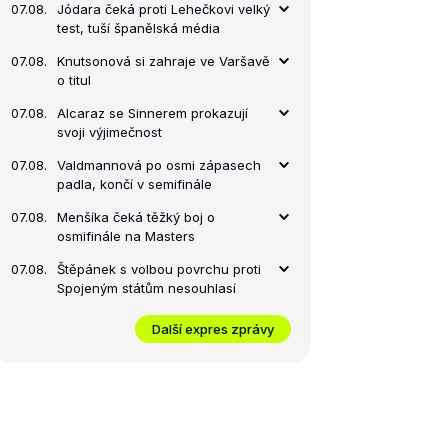
07.08.
Jódara čeká proti Lehečkovi velký
test, tuší španělská média
07.08.
Knutsonová si zahraje ve Varšavě
o titul
07.08.
Alcaraz se Sinnerem prokazují
svoji výjimečnost
07.08.
Valdmannová po osmi zápasech
padla, končí v semifinále
07.08.
Menšíka čeká těžký boj o
osmifinále na Masters
07.08.
Štěpánek s volbou povrchu proti
Spojeným státům nesouhlasí
Další expres zprávy