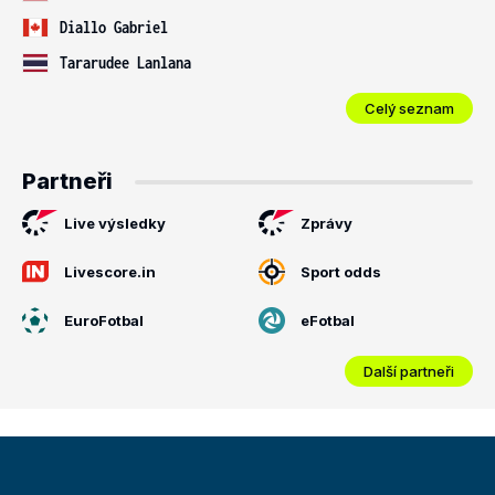
Diallo Gabriel
Tararudee Lanlana
Celý seznam
Partneři
Live výsledky
Zprávy
Livescore.in
Sport odds
EuroFotbal
eFotbal
Další partneři