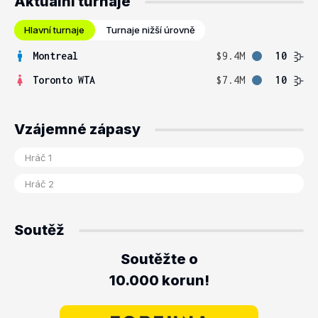
Aktuální turnaje
Hlavní turnaje
Turnaje nižší úrovně
Montreal
$9.4M
10
Toronto WTA
$7.4M
10
Vzájemné zápasy
Soutěž
Soutěžte o
10.000 korun!