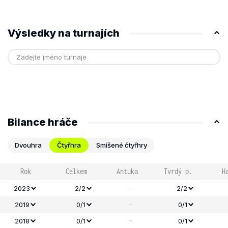
Výsledky na turnajích
Bilance hráče
Dvouhra
Čtyřhra
Smíšené čtyřhry
Rok
Celkem
Antuka
Tvrdý p.
H
-
2023
2/2
2/2
-
2019
0/1
0/1
-
2018
0/1
0/1