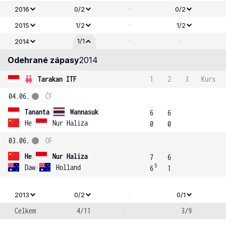
-
2016
0/2
0/2
-
2015
1/2
1/2
-
-
1/1
2014
Odehrané zápasy
2014
Tarakan ITF
1
2
3
Kurs
04.06.
ČF
Tananta
/
Wannasuk
6
6
He
/
Nur Haliza
0
0
03.06.
OF
He
/
Nur Haliza
7
6
5
Daw
/
Holland
6
1
-
2013
0/2
0/1
Celkem
4/11
-
3/9