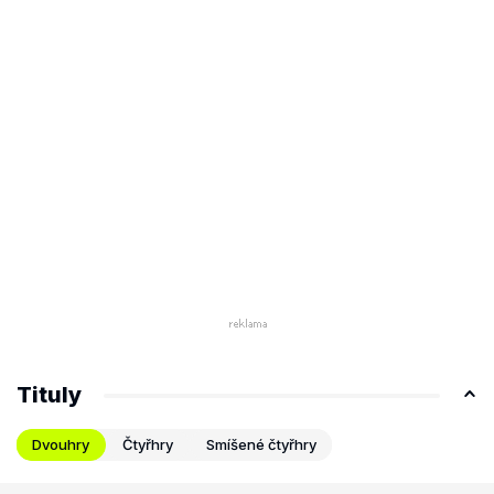
Tituly
Dvouhry
Čtyřhry
Smíšené čtyřhry