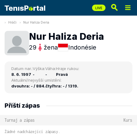
Hráči
Nur Haliza Deria
Nur Haliza Deria
29
žena
Indonésie
Datum nar.:
Výška:
Váha:
Hraje rukou:
8. 6. 1997
-
-
Pravá
Aktuální/nejvyšší umístění:
dvouhra: - / 884.
čtyřhra: - / 1319.
Příští zápas
Turnaj a zápas
Kurs
Žádné nadcházející zápasy.