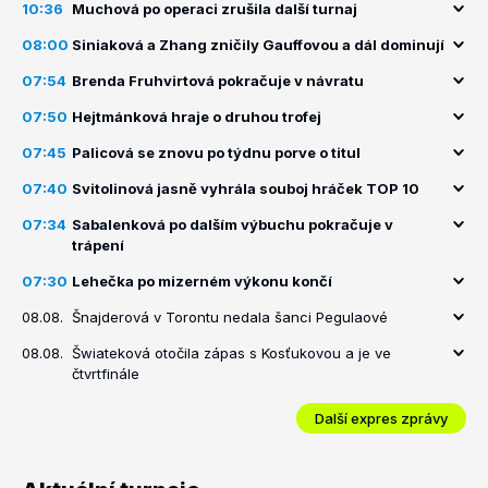
10:36
Muchová po operaci zrušila další turnaj
08:00
Siniaková a Zhang zničily Gauffovou a dál dominují
07:54
Brenda Fruhvirtová pokračuje v návratu
07:50
Hejtmánková hraje o druhou trofej
07:45
Palicová se znovu po týdnu porve o titul
07:40
Svitolinová jasně vyhrála souboj hráček TOP 10
07:34
Sabalenková po dalším výbuchu pokračuje v
trápení
07:30
Lehečka po mizerném výkonu končí
08.08.
Šnajderová v Torontu nedala šanci Pegulaové
08.08.
Šwiateková otočila zápas s Kosťukovou a je ve
čtvrtfinále
Další expres zprávy