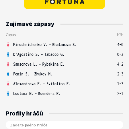
Zajímavé zápasy
Zápas
H2H
Miroshnichenko V.
-
Khatamova S.
4-0
D'Agostino S.
-
Tabacco G.
0-3
Samsonova L.
-
Rybakina E.
4-2
Fomin S.
-
Zhukov M.
2-3
Alexandrova E.
-
Svitolina E.
1-3
Lootsma N.
-
Koenders R.
2-1
Profily hráčů