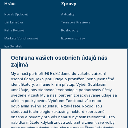
Hráči
Zprávy
Novak Djokovič
Aktuality
Jiří Lehečka
Tenisová Previews
Petra Kvitová
Rozhovory
Markéta Vondroušová
Express zprávy
Iga Swiatek
Marie Bouzková
Ochrana vašich osobních údajů nás
Žebříčky
Kalendář turnajů
zajímá
My a naši partneři
999
ukládáme do vašeho zařízení
Žebříček ATP (muži)
Australian Open
osobní údaje, jako jsou údaje o prohlížení nebo jedinečné
Žebříček WTA (ženy)
French Open
identifikátory, a máme k nim přístup. Výběr Souhlasím
umožňuje, aby sledovací technologie podporovaly účely
Sázkařský žebříček
Wimbledon
uvedené v části My a naši partneři zpracováváme údaje za
US Open
účelem poskytování. Výběrem Zamítnout vše nebo
odvoláním svého souhlasu je zakážete. Pokud jsou
Turnaj mistrů
sledovací technologie zakázány, některé zobrazené
Turnaj mistryň
obsahy a reklamy pro vás nemusí být tolik relevantní. Tuto
Aktualní trendy
nabídku můžete kdykoli znovu zobrazit a změnit své volby
nebo souhlas odvolat kliknutím na odkaz Řízení předvoleb